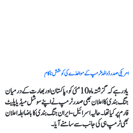
امریکی صدر ڈونلڈ ٹرمپ کے مواخذے کی کوشش ناکام
یاد رہےکہ گزشتہ ماہ 10 مئی کو، پاکستان اور بھارت کے درمیان
جنگ بندی کا اعلان بھی صدر ٹرمپ نے اپنے سوشل میڈیا پلیٹ
فارم پر کیا تھا۔حالیہ اسرائیل-ایران جنگ بندی کا باضابطہ اعلان
بھی ٹرمپ ہی کی جانب سے سامنے آیا۔