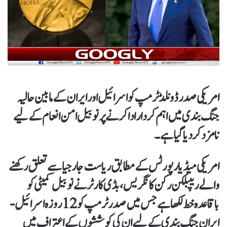
امریکی صدر ڈونلڈ ٹرمپ کو اسرائیل اور ایران کے مابین حالیہ
جنگ بندی میں اہم کردار ادا کرنے پر نوبیل امن انعام کےلیے
نامزد کر دیا گیا ہے۔
امریکی میڈیا رپورٹس کےمطابق ریاست جارجیا سے تعلق رکھنے
والے ریپبلکن رکن کانگریس، بڈی کارٹر نے نوبیل کمیٹی کو
باقاعدہ خط لکھا ہے جس میں صدر ٹرمپ کو 12 روزہ اسرائیل-
ایران جنگ بندی کےلیے ان کی کوششوں کے اعتراف میں