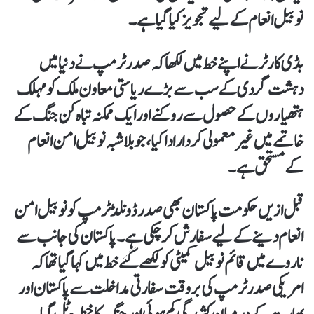
نوبیل انعام کےلیے تجویز کیا گیا ہے۔
بڈی کارٹر نے اپنے خط میں لکھاکہ صدر ٹرمپ نے دنیا میں
دہشت گردی کے سب سے بڑے ریاستی معاون ملک کو مہلک
ہتھیاروں کے حصول سے روکنے اور ایک ممکنہ تباہ کن جنگ کے
خاتمے میں غیر معمولی کردار ادا کیا،جو بلاشبہ نوبیل امن انعام
کے مستحق ہے۔
قبل ازیں حکومت پاکستان بھی صدر ڈونلڈ ٹرمپ کو نوبیل امن
انعام دینے کےلیے سفارش کرچکی ہے۔ پاکستان کی جانب سے
ناروے میں قائم نوبیل کمیٹی کو لکھےگئے خط میں کہاگیا تھاکہ
امریکی صدر ٹرمپ کی بر وقت سفارتی مداخلت سے پاکستان اور