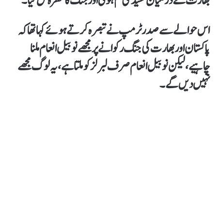
بھارت کے درمیان کشیدگی کم ہوئی اور جنگ کا خطرہ ٹل گیا۔
اس حوالے سے صدر ٹرمپ نے تبصرہ کرتےہوئے کہا تھاکہ
پاکستان اور بھارت کی جنگ رکوانے پر مجھے نوبیل انعام ملنا
چاہیے، لیکن نوبیل انعام صرف لبرلز کو ملتا ہے،یہ لوگ مجھے
نہیں دیں گے۔