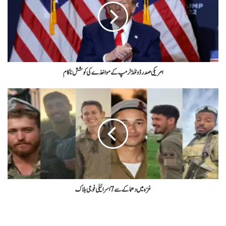
امریکی صدر ڈونلڈ ٹرمپ کے مواخذے کی کوشش ناکام
غزہ میں دھماکے سے 7 اسرائیلی فوجی ہلاک