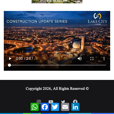
© Copyright 2026, All Rights Reserved
WhatsApp
Facebook
Twitter
Email
LinkedIn