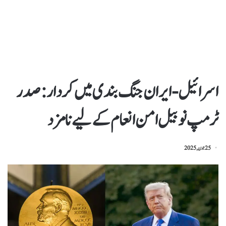
اسرائیل-ایران جنگ بندی میں کردار: صدر
ٹرمپ نوبیل امن انعام کےلیے نامزد
25 جون, 2025