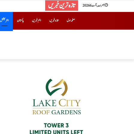
تازہ ترین خبریں
جمعرات, اگست 6 2026
صفحہ اول
تازہ خبریں
اہم خبریں
پاکستان
انٹرنیشنل