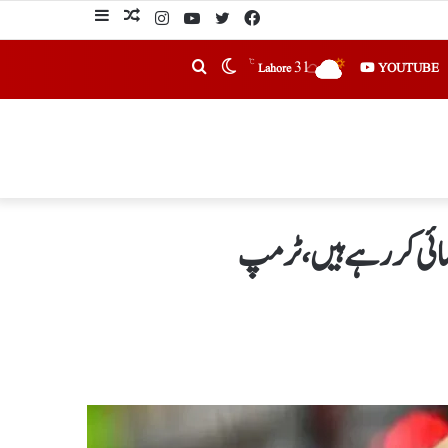
℃
31
YOUTUBE
Lahore
کمائی کررہے ہیں،ٹرمپ