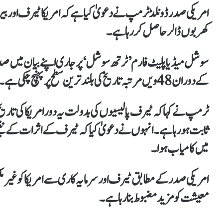
امریکی صدر ڈونلڈ ٹرمپ نے دعویٰ کیا ہے کہ امریکا ٹیرف اور بی
کھربوں ڈالر حاصل کر رہا ہے۔
کے دوران 48ویں مرتبہ تاریخ کی بلند ترین سطح پر پہنچ چکی ہے۔
ٹرمپ نے کہا کہ ٹیرف پالیسیوں کی بدولت یہ دور امریکا کی تاریخ 
میں کامیاب ہوا۔
امریکی صدر کے مطابق ٹیرف اور سرمایہ کاری سے امریکا کو غیر ملک
معیشت کو مزید مضبوط بنارہا ہے۔