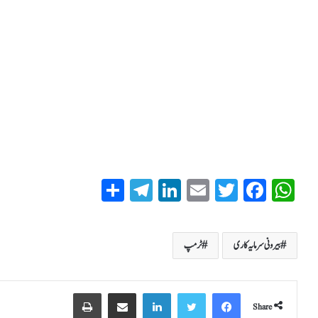
S
T
Li
E
T
Fa
W
ha
el
nk
m
wi
ce
ha
re
eg
ed
ail
tte
bo
ts
بیرونی سرمایہ کاری
ٹرمپ
ra
In
r
ok
A
m
pp
Share