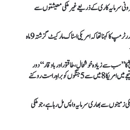
رونی سرمایہ کاری کے ذریعے غیر ملکی معیشتوں سے
سوشل میڈیا پلیٹ فارم ’ٹرتھ سوشل‘ پر جاری اپنے بیان میں صدر ٹرمپ کا کہنا تھا کہ امریکی اسٹاک مارکیٹ گزشتہ 9 ماہ
کا ’’سب سے زیادہ خوشحال، طاقتور اور باوقار‘‘ دور
ثابت ہو رہا ہے۔ انہوں نے دعویٰ کیا کہ ٹیرف کے اثرات کے نتیجے میں امریکا 8 میں سے 5 جنگوں کو براہِ راست روکنے
ی زمینوں سے بھاری سرمایہ واپس مل رہا ہے، جو ملکی