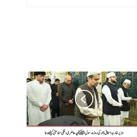
وزیرخارجہ اسحاق ڈار کی روزہ رسول ﷺ پر حاضری،ملکی سلامتی کیلئےدعا