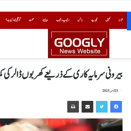
شوبز
کھیل
تجزیے
بزنس
دلچسپ و عجیب
ویڈیوز
صحت
گوگلی نیوز کیا ہے؟
بیرونی سرمایہ کاری کے ذریعےکھربوں ڈالرکی 
23 نومبر, 2025