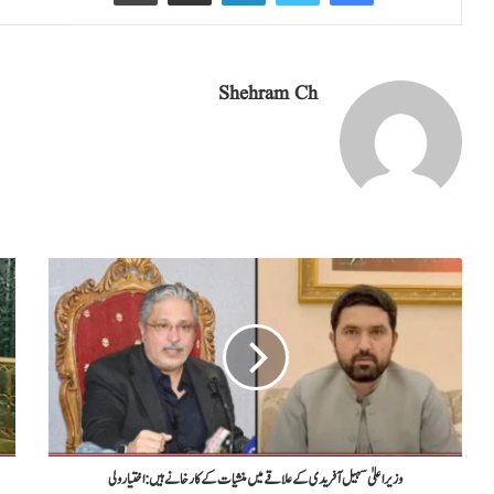
Shehram Ch
وزیر اعلیٰ سہیل آفریدی کے علاقے میں منشیات کے کارخانے ہیں : اختیار ولی