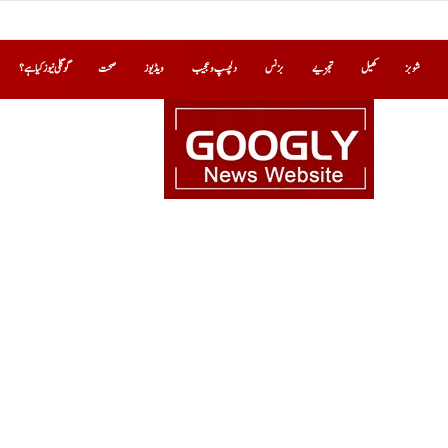
شوبز
کھیل
تجزیے
بزنس
دلچسپ و عجیب
ویڈیوز
صحت
گوگلی نیوز کیا ہے؟