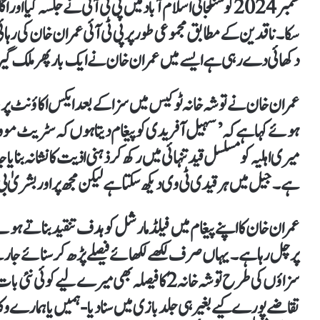
ستمبر 2024 کو سنگجانی اسلام آباد میں پی ٹی آئی نے جلسہ کی
سکا۔ ناقدین کے مطابق مجموعی طور پر پی ٹی آئی عمران خان کی رہا
دکھائی دے رہی ہے ایسے میں عمران خان نے ایک بار پھر ملک گیر ا
عمران خان نے توشہ خانہ ٹو کیس میں سزا کے بعد ایکس اکاؤنٹ پر ج
ہوئے کہا ہے کہ ’سہیل آفریدی کو پیغام دیتا ہوں کہ سٹریٹ موومن
میری اہلیہ کو مسلسل قید تنہائی میں رکھ کر ذہنی اذیت کا نشانہ بنای
ہے۔ جیل میں ہر قیدی ٹی وی دیکھ سکتا ہے لیکن مجھ پر اور بشریٰ بی 
عمران خان کا اپنے پیغام میں فیلڈ مارشل کو ہدف تنقید بناتے ہ
پر چل رہا ہے۔ یہاں صرف لکھے لکھائے فیصلے پڑھ کر سنائے جا ر
سزاؤں کی طرح توشہ خانہ 2 کا فیصلہ بھی میرے لی
تقاضے پورے کیے بغیر ہی جلدبازی میں سنا دیا- ہمیں یا ہمارے وکلأ تک