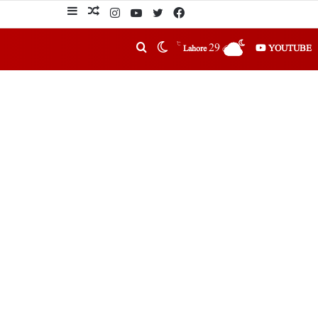
℃
29
YOUTUBE
Lahore