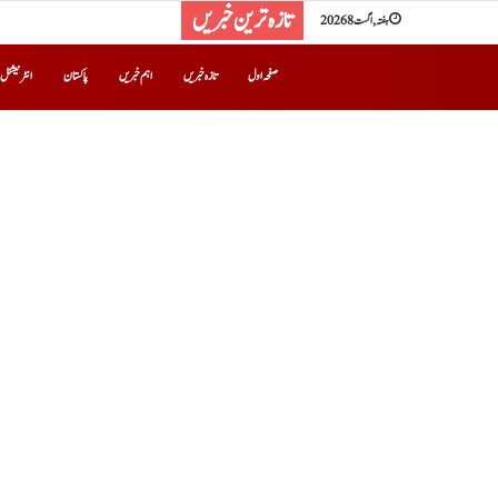
تازہ ترین خبریں
ہفتہ, اگست 8 2026
صفحہ اول
تازہ خبریں
اہم خبریں
پاکستان
انٹرنیشنل