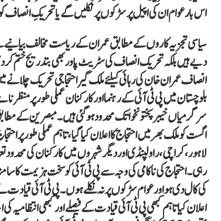
اس بار عوام ان کی اپیل پر سڑکوں پر نکلیں گے یا تحریکِ انصاف کو 
سیاسی تجزیہ کاروں کے مطابق عمران کے ریاست مخالف بیانیے نے 
دیے ہیں بلکہ تحریک انصاف کی سٹریٹ پاور بھی بتدریج ختم کر د
انصاف عمران خان کی رہائی کیلئے ملک گیر احتجاجی تحریک چلانے می
بلوچستان میں پی ٹی آئی کے رہنما اور کارکنان عملی طور پر منظرنامے
اگست کو ملک بھر میں احتجاج کا اعلان کیا گیا، تاہم عملی طور پر اح
لاہور، کراچی، راولپنڈی اور دیگر شہروں میں کارکنان کی محدود تع
رہی۔ احتجاج کی ناکامی کی وجہ سے پی ٹی آئی کو سخت ہزیمت کا سامنا کرن