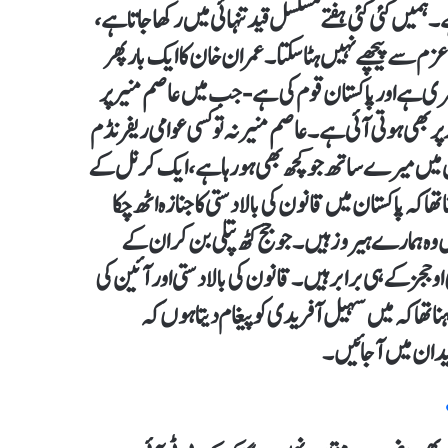
 ہے۔ ہمیں کئی کئی ہفتے مسلسل قید تنہائی میں رکھا جاتا ہے،
سے پیچھے نہیں ہٹا سکتا۔ عمران خان کا ایک بار پھر
ری ہے اور پاکستان قوم کی ہے- جب میں عاصم منیر پر
پر بھی ہوتی آئی ہے۔ عاصم منیر نہ تو کسی عوامی ریفرنڈم
 میں میرے ساتھ جو کچھ بھی ہو رہا ہے، ایک کرنل کے
تھا کہ پاکستان میں قانون کی بالادستی کا جنازہ اٹھ چکا
ہ ہمارے ہیروز ہیں۔ جو جج کٹھ پتلی بن کر ان کے
 ججز کے ہی برابر ہیں۔ قانون کی بالادستی اور آئین کی
نا تھا کہ میں سہیل آفریدی کو پیغام دیتا ہوں کہ
دان میں آ جائیں۔