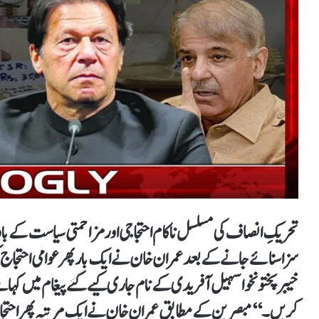
سزا سنائے جانے کے بعد عمران خان نے ایک بار پھر عوامی احتجا
خیبرپختونخوا سہیل آفریدی کے نام جاری کیے گئے پیغام میں کہا
کریں۔‘‘ مبصرین کے مطابق عمران خان نے ایک مرتبہ پھر احتجا