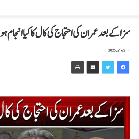
سزاکےبعدعمران کی احتجاج کی کال کاکیاانجام ہ
22 دسمبر, 2025