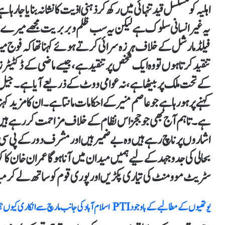
اہلیہ کو مسلسل قید تنہائی میں رکھ کر ذہنی اذیت کا نشانہ بنایا جا رہا
یہ غیر انسانی سلوک ہے لیکن یہ سب ظلم و بربریت مجھے میرے عزم 
فیلڈ مارشل کے خلاف ہرزہ سرائی کرتے ہوئے کہنا تھا کہ فوج می
تنقید کرتا ہوں تو وہ ایک شخص پر تنقید ہے، جیسے ماضی کے ڈکٹیٹرز 
کے تحت ملک پر بیٹھا ہے، نہ عوامی ووٹ کے ذریعے آیا ہے۔ جیل
کہنے پر ہو رہا ہے جو عاصم منیر کے احکامات مانتا ہے۔ ان کا مزید کہنا 
ہے۔ تاہم آج بھی جو ججز اس نظام کے خلاف مزاحمت کر رہے ہیں و
اشاروں پر ناچ رہے ہیں وہ بے ضمیر ہیں اور مشرف دور کے پی سی او
بحالی کی جدوجہد کے لیے ہمیں میدان میں آنا ہو گا عمران خان کا کہ
سٹریٹ موومنٹ کی تیاری پکڑیں اور پوری قوم کوساتھ لے کر می
یوتھیوں کے مطالبے کے باوجود PTI اسلام آباد کی جانب مارچ سے انکاری کیوں؟