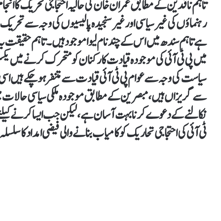
تاہم ناقدین کے مطابق عمران خان کی حالیہ احتجاجی تحریک کا انجام 
رہنماؤں کی غیر سیاسی اور غیر سنجیدہ پالیسیوں کی وجہ سے تحریک
ہے تاہم سندھ میں اس کے چند نام لیوا موجود ہیں۔ تاہم حقیقت یہ
میں پی ٹی آئی کی موجودہ قیادت کارکنان کو متحرک کرنے میں یکسر
سیاست کی وجہ سے عوام پی ٹی آئی قیادت سے متنفر ہو چکے ہیں اسی
سے گریزاں ہیں، مبصرین کے مطابق موجودہ ملکی سیاسی حالات می
نکالنے کے دعوے کرنا بہت آسان ہے، لیکن جب ایسا کرنے کیلئے م
ٹی آئی کی احتجاجی تحاریک کو کامیاب بنانے والی فیضی امداد کا سلسلہ