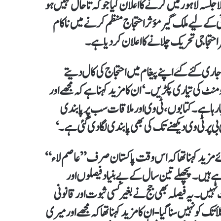
ا اور اگلا جلسہ لاہور میں کرنے کا اعلان کیا جو کہ تاحال نہیں ہو
ئی کے لیے ملک گیر مؤثر احتجاج منظم کرنے میں ناکام
حتجاجی تحریک چلانے کا اعلان کر دیا ہے۔
اری کئے گئے اپنے پیغام میں احتجاج کی کال دیتے
ٹ کی تیاری پکڑیں۔‘ ان کا مزید کہنا ہے کہ مجھے اور
ا جا رہا ہے۔ کتابوں، ٹی وی اور ملاقات سب پر پابندی
بی پر ٹی وی دیکھنے تک کی بھی پابندی لگا دی گئی ہے۔‘
وئے مزید کہنا تھا کہ اس وقت پاکستان صرف ”عاصم لاء“
ہے ہیں۔ پچھلے تین سال کے بےبنیاد فیصلوں اور
ے کوئی نئی بات نہیں۔ یہ فیصلہ بھی جج نے بغیر کسی ثبوت اور قانونی
 کو نہیں سنا گیا- ان کا مزید کہنا تھا کہ مجھے اور میری