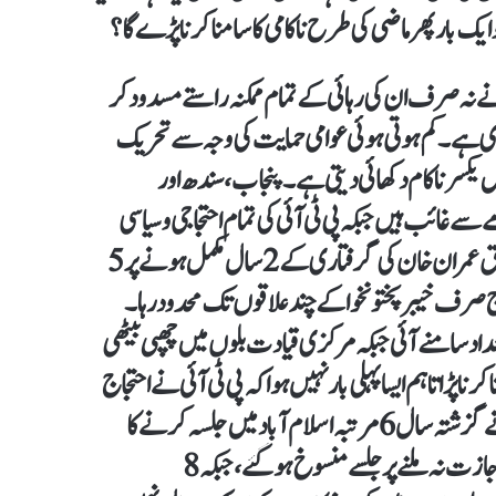
ایک بار پھر ماضی کی طرح ناکامی کا سامنا کرنا پڑے گا؟
نہ صرف ان کی رہائی کے تمام ممکنہ راستے مسدود کر
ی ہے۔ کم ہوتی ہوئی عوامی حمایت کی وجہ سے تحریک
ں یکسر ناکام دکھائی دیتی ہے۔پنجاب، سندھ اور
 سے غائب ہیں جبکہ پی ٹی آئی کی تمام احتجاجی و سیاسی
سرگرمیاں خیبرپختونخوا تک محدود ہو گئی ہیں۔ مبصرین کے مطابق عمران خان کی گرفتاری کے 2 سال مکمل ہونے پر 5
تجاج صرف خیبر پختونخوا کے چند علاقوں تک محدود رہا۔
داد سامنے آئی جبکہ مرکزی قیادت بلوں میں چھپی بیٹھی
ا پڑا تاہم ایسا پہلی بار نہیں ہوا کہ پی ٹی آئی نے احتجاج
کی کال دی ہو اور عوام سڑکوں پر نہ نکلے ہوں۔ پی ٹی آئی قیادت نے گزشتہ سال 6 مرتبہ اسلام آباد میں جلسہ کرنے کا
اعلان کیا تاہم کبھی پی ٹی آئی قیادت کے فیصلے اور کبھی انتظامیہ کی اجازت نہ ملنے پر جلسے منسوخ ہو گئے، جبکہ 8