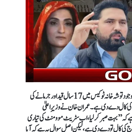
تحریکِ انصاف کی مسلسل ناکام احتجاجی اور مزاحمتی سیاست کے باوجود توشہ خانہ ٹو کیس میں 17 سال قید اور جرمانے کی
ج کی کال دے دی ہے۔ عمران خان نے وزیرِاعلیٰ
 ہے کہ ’’بہت صبر کر لیا، اب سٹریٹ موومنٹ کی تیاری
ج کی کال تو دے دی ہے، لیکن اصل سوال یہ ہے کہ آیا