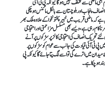
بھی ماضی سے مختلف نہیں ہو گا کیونکہ پی ٹی آئی
 انصاف پنجاب اور بلوچستان سے بالکل مائنس ہو چکی
 ہے کہ ماضی قریب میں خبیرپختونخوا کے علاوہ ملک بھر
 ناکام رہی ہے، ویسے بھی مسلسل مزاحمتی اور احتجاجی
 لئے تحریک انصاف کی احتجاجی کالز پر سڑکوں پر آنے
ں پی ٹی آئی قیادت کی جانب سے عوام کو سڑکوں پر
یدان میں اترے گی تو اسے لگ پتا جائے گا کیونکہ پی
 بند ہو چکا ہے۔