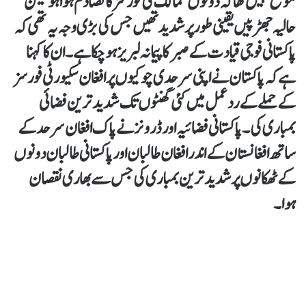
موقع نہیں تھا کہ دونوں ممالک کی فورسز کا تصادم ہوا ہو لیکن
حالیہ جھڑپیں یقینی طور پر شدید تھیں جس کی بڑی وجہ یہ تھی کہ
پاکستانی فوجی قیادت کے صبر کا پیمانہ لبریز ہو چکا ہے۔ ان کا کہنا
ہے کہ پاکستان نے اپنی سرحدی چوکیوں پر افغان سکیورٹی فورسز
کے حملے کے ردعمل میں کئی گھنٹوں تک شدید ترین فضائی
بمباری کی۔ پاکستانی فضائیہ اور ڈرونز نے پاک افغان سرحد کے
ساتھ افغانستان کے اندر افغان طالبان اور پاکستانی طالبان دونوں
کے ٹھکانوں پر شدید ترین بمباری کی جس سے بھاری نقصان
ہوا۔