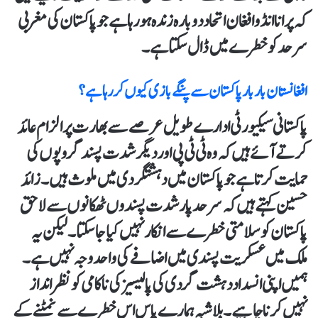
کہ پرانا انڈو افغان اتحاد دوبارہ زندہ ہو رہا ہے جو پاکستان کی مغربی
سرحد کو خطرے میں ڈال سکتا ہے۔
افغانستان بار بار پاکستان سے پنگے بازی کیوں کر رہا ہے؟
پاکستانی سیکیورٹی ادارے طویل عرصے سے بھارت پر الزام عائد
کرتے آئے ہیں کہ وہ ٹی ٹی پی اور دیگر شدت پسند گروپوں کی
حمایت کرتا ہے جو پاکستان میں دہشتگردی میں ملوث ہیں۔ زائد
حسین کہتے ہیں کہ سرحد پار شدت پسندوں ٹھکانوں سے لاحق
پاکستان کو سلامتی خطرے سے انکار نہیں کیا جاسکتا۔ لیکن یہ
ملک میں عسکریت پسندی میں اضافے کی واحد وجہ نہیں ہے۔
ہمیں اپنی انسداد دہشت گردی کی پالیسیز کی ناکامی کو نظرانداز
نہیں کرنا چاہیے۔ بلاشبہ ہمارے پاس اس خطرے سے نمٹنے کے