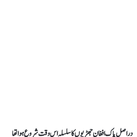
دراصل پاک افغان جھڑپوں کا سلسلہ اس وقت شروع ہوا تھا