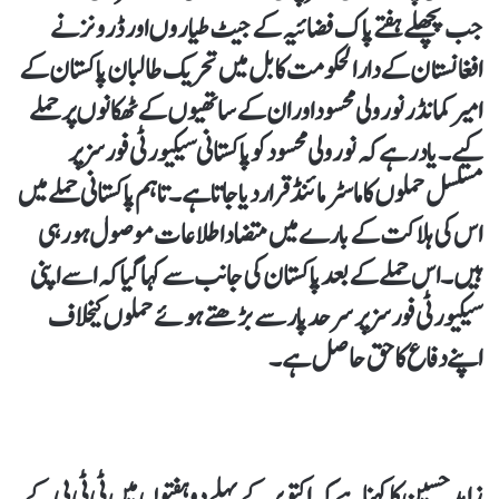
جب پچھلے ہفتے پاک فضائیہ کے جیٹ طیاروں اور ڈرونز نے
افغانستان کے دارالحکومت کابل میں تحریک طالبان پاکستان کے
امیر کمانڈر نور ولی محسود اور ان کے ساتھیوں کے ٹھکانوں پر حملے
کیے۔ یاد رہے کہ نور ولی محسود کو پاکستانی سیکیورٹی فورسز پر
مسلسل حملوں کا ماسٹر مائنڈ قرار دیا جاتا ہے۔ تاہم پاکستانی حملے میں
اس کی ہلاکت کے بارے میں متضاد اطلاعات موصول ہو رہی
ہیں۔ اس حملے کے بعد پاکستان کی جانب سے کہا گیا کہ اسے اپنی
سیکیورٹی فورسز پر سرحد پار سے بڑھتے ہوئے حملوں کیخلاف
اپنے دفاع کا حق حاصل ہے۔
زاہد حسین کا کہنا ہے کہ اکتوبر کے پہلے دو ہفتوں میں ٹی ٹی پی کے