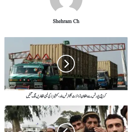
Shehram Ch
کراچی پورٹس سے افغان ٹرانزٹ کلیئرنس بند، کنٹینرز کی لمبی قطاریں لگ گئیں