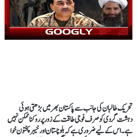
تحریک طالبان کی جانب سے پاکستان بھر میں بڑھتی ہوئی
دہشت گردی کو صرف فوجی طاقت کے زور پر روکنا ممکن نہیں
ہے۔ اس کے لیے ضروری ہے کہ بلوچستان اور خیبر پختون خوا