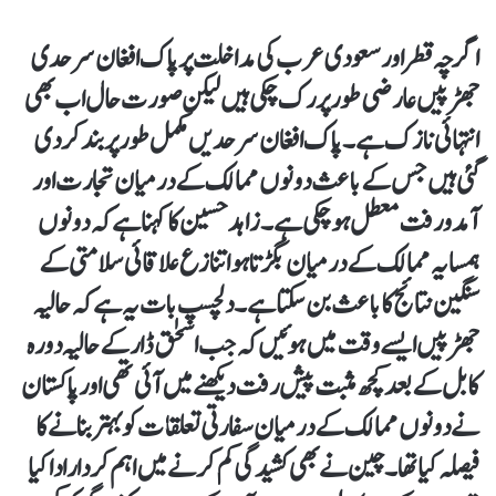
اگرچہ قطر اور سعودی عرب کی مداخلت پر پاک افغان سرحدی
جھڑپیں عارضی طور پر رک چکی ہیں لیکن صورت حال اب بھی
انتہائی نازک ہے۔ پاک افغان سرحدیں مکمل طور پر بند کر دی
گئی ہیں جس کے باعث دونوں ممالک کے درمیان تجارت اور
آمد و رفت معطل ہو چکی ہے۔ زاہد حسین کا کہنا ہے کہ دونوں
ہمسایہ ممالک کے درمیان بگڑتا ہوا تنازع علاقائی سلامتی کے
سنگین نتائج کا باعث بن سکتا ہے۔ دلچسپ بات یہ ہے کہ حالیہ
جھڑپیں ایسے وقت میں ہوئیں کہ جب اسحٰق ڈار کے حالیہ دورہ
کابل کے بعد کچھ مثبت پیش رفت دیکھنے میں آئی تھی اور پاکستان
نے دونوں ممالک کے درمیان سفارتی تعلقات کو بہتر بنانے کا
فیصلہ کیا تھا۔ چین نے بھی کشیدگی کم کرنے میں اہم کردار ادا کیا