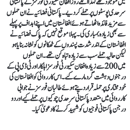
میں موجود تھے لہذا اگلے روز افغان سکیورٹی فورسز نے پاکستانی
سرحدی پوسٹوں پر حملے کر دیے۔ پاکستانی فضائیہ نے ان حملوں
سے مزید فائدہ اٹھاتے ہوئے افغانستان میں اپنے اہداف پر پہلے
سے بھی زیادہ بمباری کی۔ پہلا موقع نہیں کہ پاک فضائیہ نے
افغانستان کے اندر شدت پسندوں کے ٹھکانوں کو نشانہ بنایا ہو
لیکن حالیہ حملے سب سے زیادہ تباہ کن تھے۔ ان حملوں
میں 200 سے زیادہ افغان سکیورٹی فورسز اہلکار اور ٹی ڈی پی کے
درجنوں دہشت گرد مارے گئے۔ اس کارروائی کو افغانستان کی
خودمختاری پر حملہ قرار دیتے ہوئے طالبان فورسز نے جوابی
کارروائی میں متعدد پاکستانی سرحدی چوکیوں پر حملے کیے اور دو
درجن پاکستانی فوجیوں کو شہید کرنے کا دعویٰ کیا۔