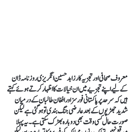
معروف صحافی اور تجزیہ کار زاہد حسین انگریزی روزنامہ ڈان
کے لیے اپنے تجزیے میں ان خیالات کا اظہار کرتے ہوئے کہتے
ہیں کہ سرحد پر پاکستانی فورسز اور افغان طالبان کے درمیان
شدید جھڑپوں کے بعد عارضی جنگ بندی تو ہو گئی ہے لیکن
صورت حال کسی وقت بھی دوبارہ بھڑک سکتی ہے۔ یہ پہلا