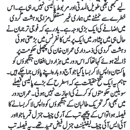
لیے کبھی بھی طویل المدتی اور مربوط پالیسی نہیں رہی ہے۔ اس
خطرے سے نمٹنے میں ہماری غیر مستقل مزاجی دہشت گردی
میں اضافے کی ایک بڑی وجہ ہے۔ یاد رہے کہ فوجی ترجمان نے
حال ہی میں پشاور میں ایک پریس کانفرنس میں بڑھتی ہوئی
دہشت گردی کی ذمہ داری عمران خان کی پچھلی حکومت پر
ڈالتے ہوئے کہا تھا کہ اس دور میں ہزاروں افغان جنگجوؤں کو
پاکستان واپس لا کر بسایا گیا جو آج دوبارہ اپنے پاؤں جما چکے ہیں۔
تاہم یہ ایک تلخ حقیقت ہے کہ اسطرح کے بڑے پالیسی فیصلے
سویلین حکومتوں کو کرنے کی اجازت نہیں ہوتی۔ عمران دور
میں بھی اگر تحریک طالبان کے جنگجوؤں کو واپس لا کر بسانے کا
فیصلہ ہوا تو اس کے پیچھے تب کے آرمی چیف جنرل قمر باجوا اور
آئی ایس آئی چیف لیفٹیننٹ جنرل فیض حمید تھے۔ یہ فیصلہ تب