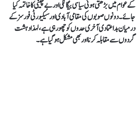
کے عوام میں بڑھتی ہوئی سیاسی بیگانگی اور بے چینی کا خاتمہ کیا
جائے۔ دونوں صوبوں کی مقامی آبادی اور سیکیورٹی فورسز کے
درمیان بداعتمادی آخری حدوں کو چھو رہی ہے، لہذا دہشت
گردوں سے مقابلہ کرنا اور بھی مشکل ہو گیا ہے۔