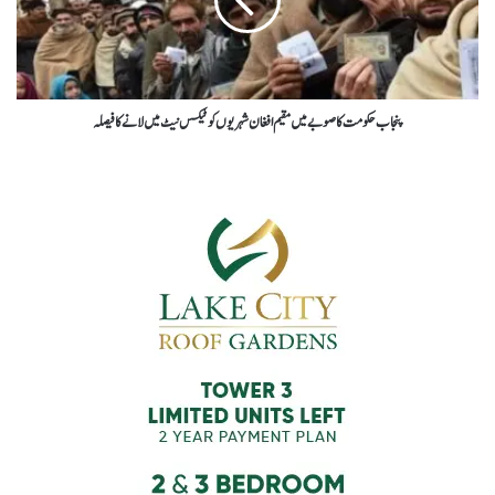
پنجاب حکومت کا صوبے میں مقیم افغان شہریوں کو ٹیکس نیٹ میں لانے کا فیصلہ