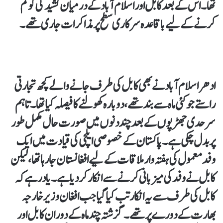
تھا۔ اس کے بعد کابل اور اسلام آباد کے درمیان کشیدگی کو کم
کرنے کے لیے باقاعدہ سرکاری سطح پر مذاکرات جاری تھے۔
ادھر اسلام آباد نے بھی کابل کی طرف جانے والے کچھ تجارتی
راستے جو کئی ماہ سے بند تھے، دوبارہ کھولنے کا فیصلہ کیا تھا۔ تاہم
سرحدی جھڑپوں کے بعد چند دنوں میں صورت حال مکمل طور
پر بدل چکی ہے۔ پاکستان کے خصوصی ایلچی کی قیادت میں ایک
وفد معمول کی ہفتہ وار ملاقات کے لیے افغانستان جارہا تھا، لیکن
کابل نے وفد کی میزبانی کرنے سے انکار کر دیا ہے۔ یاد رہے کہ
کابل کی طرف سے یہ انکار تب کیا گیا جب افغان وزیر خارجہ
بھارت کے دورے پر تھے۔ گزشتہ چند ماہ کے دوران کابل اور