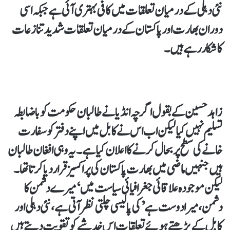
نئی دہلی کے درمیان تعلقات میں کافی بہتری آئی ہے جبکہ اسی
دوران بھارت اور پاکستان کے درمیان تعلقات شدید تنازعات
کا شکار رہے ہیں۔
زاہد حسین کے بقول اگرچہ انڈیا نے طالبان حکومت کو باضابطہ
تسلیم نہیں کیا لیکن اب اس نے کابل میں اپنے دفتر کو سفارت
خانے کی سطح پر بحال کرنے کا اعلان کیا ہے۔ یہ وہی افغان طالبان
ہیں جنہیں ماضی میں بھارت پاکستان کی پراکسیز قرار دیا کرتا تھا۔
لیکن موجودہ علاقائی جغرافیائی سیاست میں ‘میرے دشمن کا
دشمن، میرا دوست ہے’ کی پالیسی چلتی نظر آتی ہے، نئی دہلی اور
کابل کے بڑھتے ہوئے تعلقات اس خدشے کو تقویت دیتے ہیں