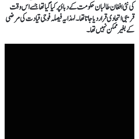
کی نئی افغان طالبان حکومت کے دباؤ پر کیا گیا تھا جسے اس وقت
قریبی اتحادی قرار دیا جاتا تھا۔ لہذا یہ فیصلہ فوجی قیادت کی مرضی
کے بغیر ممکن نہیں تھا۔