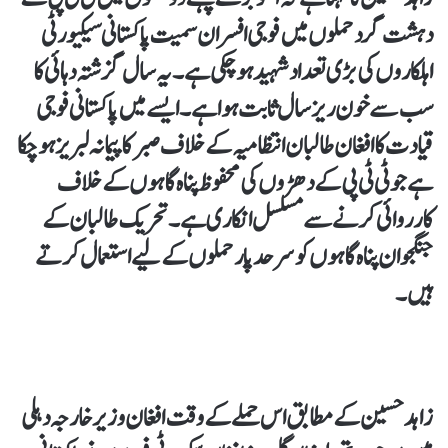
دہشت گرد حملوں میں فوجی افسران سمیت پاکستانی سیکیورٹی
اہلکاروں کی بڑی تعداد شہید ہوچکی ہے۔ یہ سال گزشتہ دہائی کا
سب سے خون ریز سال ثابت ہوا ہے۔ ایسے میں پاکستانی فوجی
قیادت کا افغان طالبان انتظامیہ کے خلاف صبر کا پیمانہ لبریز ہوچکا
ہے جو ٹی ٹی پی کے دھڑوں کی محفوظ پناہ گاہوں کے خلاف
کارروائی کرنے سے مسلسل انکاری ہے۔ تحریک طالبان کے
جنگجو ان پناہ گاہوں کو سرحد پار حملوں کے لیے استعمال کرتے
ہیں۔
زاہد حسین کے مطابق اس حملے کے وقت افغان وزیر خارجہ دہلی