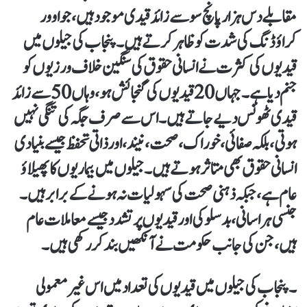
مقابلے دس ہزار پانچ سو سے زائد قیدی موجود ہیں، جو اوور
کراؤڈنگ کی شدت کو ظاہر کرتے ہیں۔ پنجاب کی جیلوں میں
قیدیوں کی کثرت نے انسانی حقوق کی سنگین خلاف ورزیوں کو
جنم دیا ہے۔ جہاں 20 قیدیوں کی گنجائش ہو، وہاں 50 سے زائد
قیدی ٹھونس دیے جاتے ہیں۔ اس سے صرف جگہ کی تنگی نہیں
ہوتی، بلکہ صفائی، خوراک، صحت، نیند، اور ذاتی تحفظ جیسے بنیادی
انسانی حقوق بھی متاثر ہوتے ہیں۔ جیلوں میں بیماریوں کا پھیلاؤ
عام ہے، جبکہ ذہنی صحت کی سہولیات نہ ہونے کے برابر ہیں۔
جنسی ہراسانی، بدسلوکی اور قیدیوں پر تشدد جیسے معاملات عام
ہیں، جن کی جانب حکومت نے آنکھیں بند کر رکھی ہیں۔
۔ پنجاب کی جیلوں میں قیدیوں کی تعداد میں اس غیر معمولی