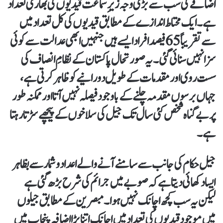
اضافے کی سب سے بڑی وجہ زیرِ سماعت قیدیوں کی بھاری تعداد
ہے۔ ایک محتاط اندازے کے مطابق قیدیوں کی کل تعداد میں
سے تقریباً 65 فیصد افراد ایسے ہیں جنہیں ابھی عدالت سے کوئی
سزا نہیں سنائی گئی۔ یہ صورتحال پاکستان کے نظامِ انصاف کی
سست روی اور مقدمات کے طویل دورانیے کو ظاہر کرتی ہے،
جہاں برسوں مقدمہ چلنے کے باوجود فیصلہ نہیں آتا اور ممکنہ طور
پر بےگناہ شخص کئی سال تک جیل کی سلاخوں کے پیچھے سڑتا رہتا
ہے۔
جیل حکام کی جانب سے سامنے آنے والے اعداد و شمار سے بظاہر
ایسا دکھائی دیتا ہے کہ صوبے میں جرائم کی شرح بڑھ گئی ہے
لیکن یہ سب کچھ اچانک نہیں ہوا۔ مبصرین کے مطابق جیلوں
میں موجود قیدیوں کی تعداد میں اچانک اتنا بڑا اضافہ پنجاب میں