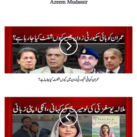
Azeem Mudassir
عمران کو ہائی سکیورٹی زون میں کیوں شفٹ کیا جارہا ہے؟