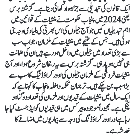
ایک قانون کی تبدیلی سے جڑا ہوا دکھائی دیتا ہے۔ گزشتہ برس
یعنی 2024 میں پنجاب حکومت نے منشیات کے قوانین میں
اہم تبدیلیاں کیں جو آج جیلوں کی اس بھرتی کی بنیادی وجہ بنی
ہوئی ہیں۔جس کے نتیجے میں منشیات کے ملزمان، جو اب سب
سے بڑی تعداد میں جیلوں میں داخل ہو رہے ہیں ان کی ضمانت
ہی نہیں ہو پا رہی۔ گزشتہ برس سے یہ رجحان شروع ہوا، اور آج
منشیات فروشی کے ملزمان جیلوں کی اوور کراؤڈنیگ کا سب سے
بڑا سبب بن چکے ہیں۔ ترجمان محکمہ داخلہ پنجاب کا کہنا ہے کہ
ایک سال میں منشیات کے قیدیوں اور ملزمان کی تعداد دو گنا ہو
چکی ہے۔ مجبوراً موجودہ بیرکس میں ہی قیدیوں کو ایڈجسٹ کیا جا
رہا ہے اور اوور کراؤڈنگ کی وجہ سے بیماریوں میں اضافے کا
خدشہ ہے۔