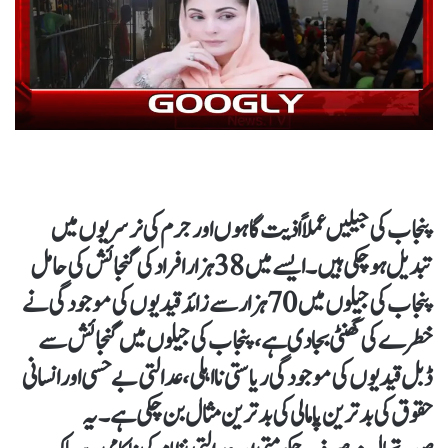
پنجاب کی جیلیں عملاً اذیت گاہوں اور جرم کی نرسریوں میں
تبدیل ہو چکی ہیں۔ ایسے میں 38ہزار افراد کی گنجائش کی حامل
پنجاب کی جیلوں میں 70ہزار سے زائد قیدیوں کی موجودگی نے
خطرے کی گھنٹی بجا دی ہے، پنجاب کی جیلوں میں گنجائش سے
ڈبل قیدیوں کی موجودگی ریاستی نااہلی، عدالتی بےحسی اور انسانی
حقوق کی بدترین پامالی کی بدترین مثال بن چکی ہے۔ یہ