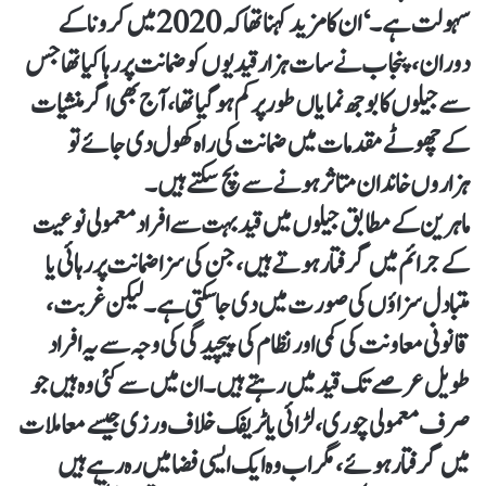
سہولت ہے۔‘ ان کا مزید کہنا تھا کہ 2020 میں کرونا کے
دوران، پنجاب نے سات ہزار قیدیوں کو ضمانت پر رہا کیا تھا جس
سے جیلوں کا بوجھ نمایاں طور پر کم ہو گیا تھا، آج بھی اگر منشیات
کے چھوٹے مقدمات میں ضمانت کی راہ کھول دی جائے تو
ہزاروں خاندان متاثر ہونے سے بچ سکتے ہیں۔
ماہرین کے مطابق جیلوں میں قید بہت سے افراد معمولی نوعیت
کے جرائم میں گرفتار ہوتے ہیں، جن کی سزا ضمانت پر رہائی یا
متبادل سزاؤں کی صورت میں دی جا سکتی ہے۔ لیکن غربت،
قانونی معاونت کی کمی اور نظام کی پیچیدگی کی وجہ سے یہ افراد
طویل عرصے تک قید میں رہتے ہیں۔ ان میں سے کئی وہ ہیں جو
صرف معمولی چوری، لڑائی یا ٹریفک خلاف ورزی جیسے معاملات
میں گرفتار ہوئے، مگر اب وہ ایک ایسی فضا میں رہ رہے ہیں