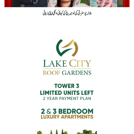
ملالہ یوسفزئی کی لو میرج کی کہانی، انکی اپنی زبانی