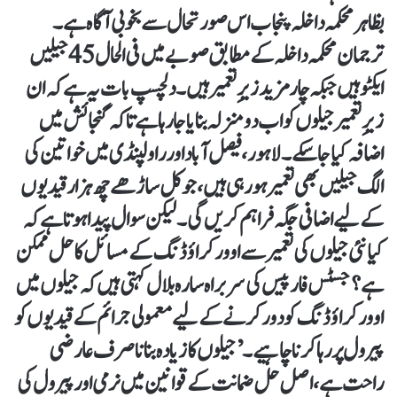
بظاہر محکمہ داخلہ پنجاب اس صورتحال سے بخوبی آگاہ ہے۔
ترجمان محکمہ داخلہ کے مطابق صوبے میں فی الحال 45 جیلیں
ایکٹو ہیں جبکہ چار مزید زیرِ تعمیر ہیں۔ دلچسپ بات یہ ہے کہ ان
زیرِ تعمیر جیلوں کو اب دو منزلہ بنایا جا رہا ہے تاکہ گنجائش میں
اضافہ کیا جا سکے۔ لاہور، فیصل آباد اور راولپنڈی میں خواتین کی
الگ جیلیں بھی تعمیر ہو رہی ہیں، جو کل ساڑھے چھ ہزار قیدیوں
کے لیے اضافی جگہ فراہم کریں گی۔ لیکن سوال پیدا ہوتا ہے کہ
کیا نئی جیلوں کی تعمیر سے اوورکراؤڈنگ کے مسائل کا حل ممکن
ہے؟ جسٹس فار پیس کی سربراہ سارہ بلال کہتی ہیں کہ جیلوں میں
اوور کراؤڈنگ کو دور کرنے کے لیے معمولی جرائم کے قیدیوں کو
پیرول پر رہا کرنا چاہیے۔ ’جیلوں کا زیادہ بنانا صرف عارضی
راحت ہے، اصل حل ضمانت کے قوانین میں نرمی اور پیرول کی