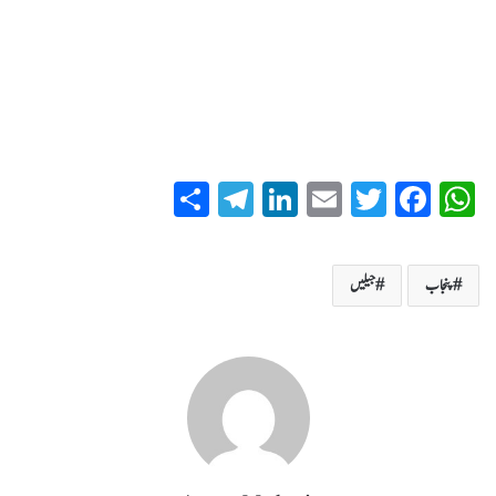
S
T
Li
E
T
Fa
W
ha
el
nk
m
wi
ce
ha
re
eg
ed
ail
tte
bo
ts
پنجاب
جیلیں
ra
In
r
ok
A
m
pp