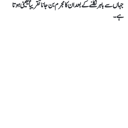
جہاں سے باہر نکلنے کے بعد ان کا مجرم بن جانا تقریباً یقینی ہوتا
ہے۔