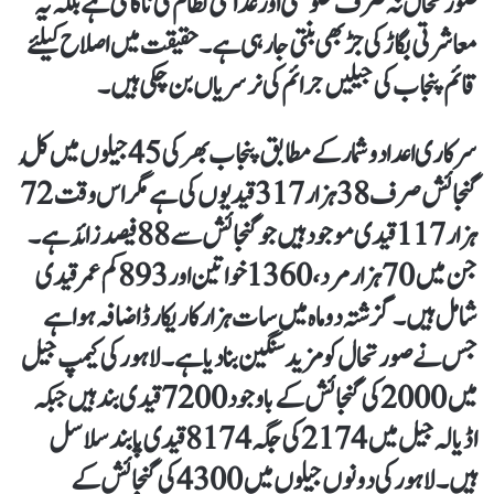
صورتحال نہ صرف حکومتی اور عدالتی نظام کی ناکامی ہے بلکہ یہ
معاشرتی بگاڑ کی جڑ بھی بنتی جا رہی ہے۔ حقیقت میں اصلاح کیلئے
قائم پنجاب کی جیلیں جرائم کی نرسریاں بن چکی ہیں۔
سرکاری اعداد و شمار کے مطابق پنجاب بھر کی 45 جیلوں میں کُل
گنجائش صرف 38 ہزار 317 قیدیوں کی ہے مگر اس وقت 72
ہزار 117 قیدی موجود ہیں جو گنجائش سے 88 فیصد زائد ہے۔
جن میں 70 ہزار مرد، 1360 خواتین اور 893 کم عمر قیدی
شامل ہیں۔ گزشتہ دو ماہ میں سات ہزار کا ریکارڈ اضافہ ہوا ہے
جس نے صورتحال کو مزید سنگین بنا دیا ہے۔ لاہور کی کیمپ جیل
میں 2000 کی گنجائش کے باوجود 7200 قیدی بند ہیں جبکہ
اڈیالہ جیل میں 2174 کی جگہ 8174 قیدی پابند سلاسل
ہیں۔ لاہور کی دونوں جیلوں میں 4300 کی گنجائش کے