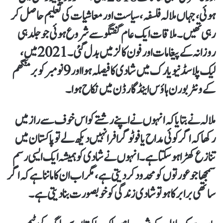
ہوئی، جہاں ملالہ فلسفہ، سیاست اور معاشیات کی تعلیم حاصل کر
رہی تھیں۔ ملاقات ایک عام گفتگو سے شروع ہوئی جو جلد ہی
روزانہ کے پیغامات اور فون کالز میں بدل گئی۔ 2021 میں،
لیک پلاسڈ نیویارک میں شادی کا فیصلہ ہوا اور 9 نومبر کو برمنگھم
کے ونٹر بورن ہاؤس اینڈ گارڈن میں نکاح ہوا۔
ملالہ نے بتایا کہ انہوں نے اپنے رشتے کو اس خوف سے راز میں
رکھا کہ اگر کوئی مداح یا فوٹوگرافر انہیں دیکھ لے تو پاکستان میں
تنازع کھڑا ہو سکتا ہے۔ انہوں نے شادی کو ہمیشہ ایک ایسی رسم
سمجھا جو عورتوں کو محدود کر دیتی ہے، مگر اب ان کا ماننا ہے کہ اگر
ساتھی برابر کا ہو تو شادی زندگی کو خوبصورت بنا دیتی ہے۔