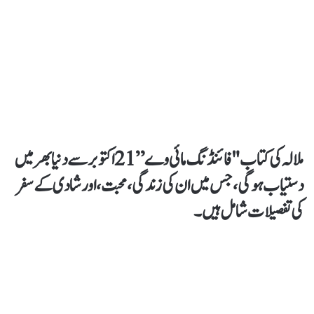
ملالہ کی کتاب "فائنڈنگ مائی وے” 21 اکتوبر سے دنیا بھر میں
دستیاب ہوگی، جس میں ان کی زندگی، محبت، اور شادی کے سفر
کی تفصیلات شامل ہیں۔