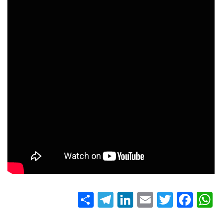
S
T
Li
E
T
Fa
W
ha
el
nk
m
wi
ce
ha