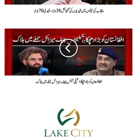
پنجاب کی جیلوں میں قیدیوں کی گنجائش 38 ہزار، قیدی 70 ہزار
افغانستان کو بڑا دھچکا: انٹیلی جینس چیف میزائل حملے میں ہلاک