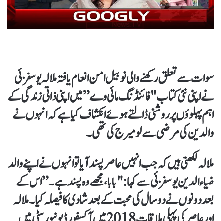
سوات سے تعلق رکھنے والی نوبیل امن انعام یافتہ ملالہ یوسفزئی
نے اپنی نئی کتاب "فائنڈنگ مائی وے” میں اپنی ذاتی زندگی کے
اہم پہلوؤں پر روشنی ڈالتے ہوئے انکشاف کیا ہے کہ انہوں نے
والدین کی مرضی سے لو میرج کی تھی۔
ملالہ لکھتی ہیں کہ جب انہیں عاصر پسند آیا تو انہوں نے اپنے والد
ضیاء الدین یوسفزئی سے کہا: "بابا، مجھے وہ پسند ہے۔” اس کے
بعد دونوں نے دو سال کی محبت کے بعد شادی کا فیصلہ کیا۔ ملالہ
اور عاصر کی پہلی ملاقات 2018 میں آکسفورڈ یونیورسٹی میں