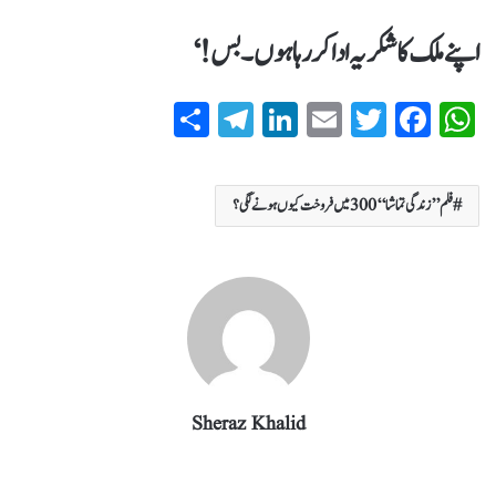
اپنے ملک کا شکریہ ادا کر رہا ہوں۔ بس!‘
S
T
Li
E
T
Fa
W
ha
el
nk
m
wi
ce
ha
re
eg
ed
ail
tte
bo
ts
فلم ’’زندگی تماشا‘‘ 300 میں فروخت کیوں ہونے لگی؟
ra
In
r
ok
A
m
pp
Sheraz Khalid