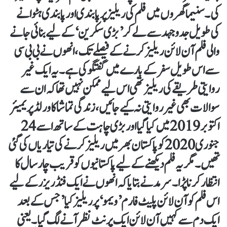
کی۔ سنیما گھروں میں فلم کی ریلیز پر پابندی اور پابندی ہٹوانے
کی طویل جدوجہد سے لے کر ’بڑی سکرین‘ کے لیے بنائی جانے
والی فلم آن لائن ریلیز کرنے کے فیصلے تک، انھوں نے بی بی سی
سے اس طویل سفر کے بارے میں گفتگو کی ہے۔یہ ایک غیر
روایتی طریقے کی ریلیز تھی اس لیے ممکن نہیں تھا کہ ان سے
سوالات بھی غیر روایتی نہ کیے جائیں، زندگی تماشا کا ورلڈ پریمیئر
اکتوبر 2019 میں کیا گیا اور بڑی چاہت کے ساتھ اسے 24
جنوری 2020 کو پاکستان بھر میں ریلیز کرنے کی تیاریاں کی گئی
تھیں۔ مگر یہ فلم دیکھنے کے لیے پاکستانیوں کو قریب چار سال کا
انتظار کرنا پڑا۔سرمد نے بتایا کہ انھوں نے ایک فنڈ ریزر کے لیے
اس فلم کو آن لائن پلیٹ فارم ’ویمو‘ پر ریلیز کیا ’جس کے بعد
ایک دم سے کہیں آن لائن ایک پرنٹ نظر آنے لگ گیا۔ یعنی