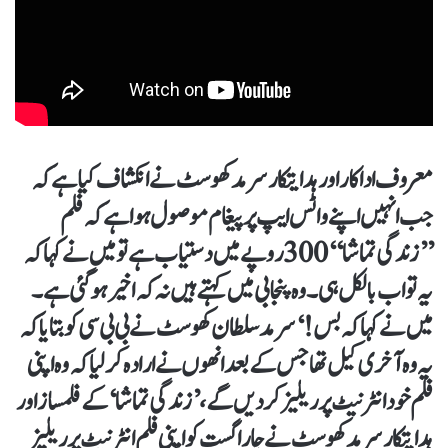
معروف اداکار اور ہدایتکار سرمد کھوسٹ نے انکشاف کیا ہے کہ
جب انہیں اپنے واٹس ایپ پر پیغام موصول ہوا ہے کہ فلم
’’زندگی تماشا‘‘ 300 روپے میں دستیاب ہے تو میں نے کہا کہ
یہ تو اب بالکل ہی۔ وہ پنجابی میں کہتے ہیں نہ کہ اخیر ہو گئی ہے۔
میں نے کہا کہ بس!‘سرمد سلطان کھوسٹ نے بی بی سی کو بتایا کہ
یہ وہ آخری کیل تھا جس کے بعد انھوں نے ارادہ کر لیا کہ وہ اپنی
فلم خود انٹرنیٹ پر ریلیز کر دیں گے، ’زندگی تماشا‘ کے فلمساز اور
ہدایتکار سرمد کھوسٹ نے چار اگست کو اپنی فلم انٹرنیٹ پر ریلیز