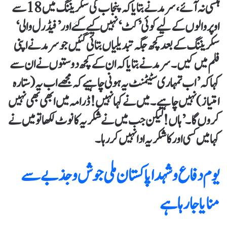
ہنسی نہ آئے، سرمد نے بتایا کہ پنجاب کی سکریننگ میں 18 سے
اوپر والوں کے لیے کوئی ’کٹ‘ نہیں کیے گئے اور ’فیڈرل والی‘
سکریننگ کے بعد کچھ جگہ تبدیلیاں بتائی گئیں جو سرمد نے اپنی
فلم میں کیں۔سرمد نے بتایا کہ ان کے کچھ دوستوں نے ان سے
کہا کہ ’اب تمہاری سٹیٹمنٹ یہ ہونی چاہیے کہ مجھے اب یہ (ستارہ
امتیاز) نہیں چاہیے۔ میں نے کہا نہیں! ڈرامہ میں ابھی بھی نہیں
کروں گا۔’ہاں! لیکن جب میں نے شکریہ کا نوٹ لکھا تو میں نے
کہا میں کسی اور کا شکریہ ادا نہیں کر رہا۔
یوم دفاع و شہدا پاکستان ملی جوش و جذبے سے
منایا جا رہا ہے