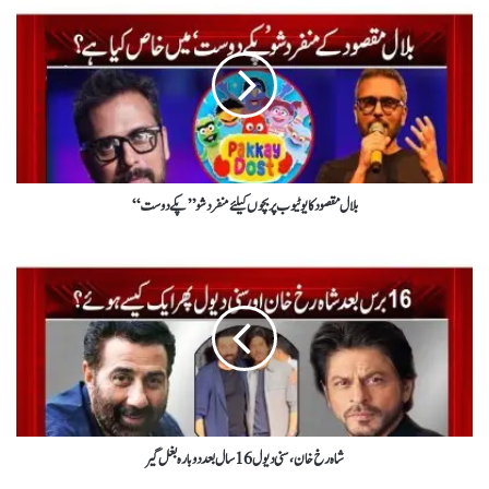
بلال مقصود کا یوٹیوب پر بچوں کیلئے منفرد شو ’’پکے دوست‘‘
شاہ رخ خان، سنی دیول 16 سال بعد دوبارہ بغل گیر