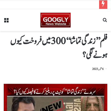
فلم ’’زندگی تماشا‘‘ 300 میں فروخت کیوں
ہونے لگی؟
6 ستمبر, 2023