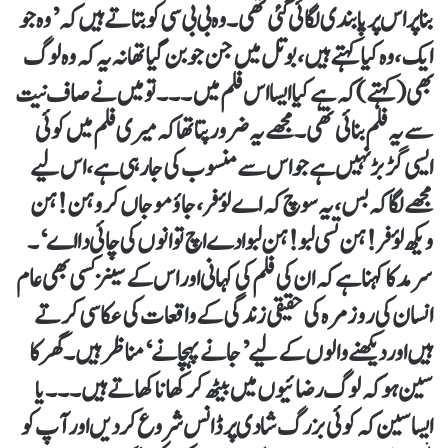
بنا پر اس پر پابندی لگائی گئی تھی۔ وہ بی بی سی کو بتاتے ہیں کہ ’وہ جو
ایک، وہ کیا کہتے ہیں، بوتل میں جن جو بن گیا تھا نہ یہ کہ وہ لوگ
بھی (کہتے) کہ ہے کیا ایسا اس فلم میں۔۔۔ تو میں نے صاف نیت
سے یہ فلم بنائی تھی۔ مجھے یہ ضرور پتا تھا کہ میری فلم میں کوئی
ایسی گڑبڑ نہیں ہے جو اس سے منسوب کی جا رہی ہے، اس لیے
مجھے لگا کہ بس، یہ سوچ کہ اے لؤفر، جاؤ موجاں کرو ہن! ہن
ویکھ لؤ فر! ہن تسی لبو! ہن لبو ادے اچ توانوں کی چائی دا اے‘۔
سرمد کا کہنا ہے کہ ان کی فلم کی کہانی اور اس کے سینز کسی بھی عام
انسان کی روزمرہ کی حقیقی زندگی کے واقعات کی عکاسی کرتے
ہیں اور دیکھنے والوں کے لیے ’جانے پہچانے‘ مناظر ہیں۔گھر کا
سین ہو کہ لوگ رضائیوں میں بیٹھ کر کھانا کھاتے ہیں۔۔۔ یا
ایسا سین کہ کوئی بزرگ شادی پر ڈانس شروع کر دیں اور آپ کو