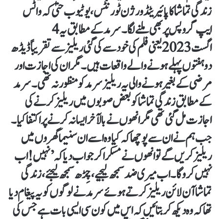
زندگی تماشا کا پائیریٹڈ ورژن ٹورنٹس، یوٹیوب حتیٰ کہ واٹس
ایپ گروپس پر بھی ملنے لگا۔ سرمد کے مطابق یہ 4
اگست 2023 یعنی فلم کی خود سے کی گئی ریلیز سے تقریباً ڈیڈھ
دو ہفتوں پہلے ہونے والے واقعات ہیں۔ مگر ان کی اجازت اور
مرضی کے بغیر ہونے والی یہ ریلیز سرمد کو منظور نہ تھی۔ سرمد
کے مطابق زندگی تماشا کو بعض صوبوں میں ریلیز کرنے کی
اجازت مل گئی تھی مگر انھوں نے بالآخر ایسا نہ کرنے پر اکتفا کیا۔
جب ہم نے ان سے پوچھا کہ کیا وہ اسے ان سنیما گھروں میں
ریلیز کریں گے تو انھوں نے مسکرا کر جواب دیا کہ ’نہیں! اب
نہیں کرو گا۔ اب میری ضد سمجھ لیجیے، چِڑھ سمجھ لیجئے، زندگی
تماشا آن لائن ریلیز کرتے ہوئے سرمد نے لوگوں کو یہ پیغام دیا
تھا کہ وہ دیکھ کر بتائیں کہ اس میں کون سی ایسی بات ہے جس کی