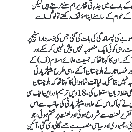
کے بارے میں جذباتی تقاریر ہم سنتے رہتے ہیں لیکن
 کر کے عوام کے سامنے اپنا مؤقف رکھتے تو لوگ اسے
 کی پسماندگی کی بات کی گئی جس کی ذمہ دار اسٹیج پر
وفاق میں حکومت رہی کوئی ایک منصوبہ نہیں پیش نہیں کر سکے اور
 آگئے۔ ان کا کہنا تھا کہ جمیعت علمائے اسلام (ف) کے
ر غصہ اتارنے بلوچستان آگئے، اسی طرح پیپلز پارٹی
وبہ نہیں بتا سکی۔ لیاقت شاہوانی کا کہنا تھا کہ بلوچستان
حکومت الزامات کے کھیل اور منفی چیزوں میں نہیں پڑی نہ ہی کبھی غلط زبان استعمال کی، 18ویں ترمیم اور این ایف سی
نے کہا کہ اس کے علاوہ پیپلز پارٹی کی جانب سے اس
ی تقریر لعنت سے شروع ہوئی اور لعنت پر ختم ہوئی، جو
ینی، جمہوری اور سیاسی منصب ہے جسے گالی دی گئی، آئین