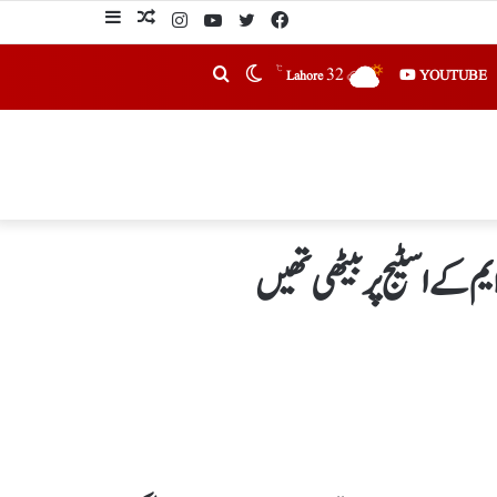
℃
32
YOUTUBE
Lahore
م کے اسٹیج پر بیٹھی تھیں