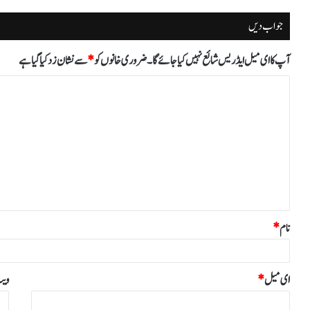
جواب دیں
آپ کا ای میل ایڈریس شائع نہیں کیا جائے گا۔
ضروری خانوں کو
*
سے نشان زد کیا گیا ہے
ت
ب
ص
ر
ہ
*
نام
*
ای میل
*
ویب