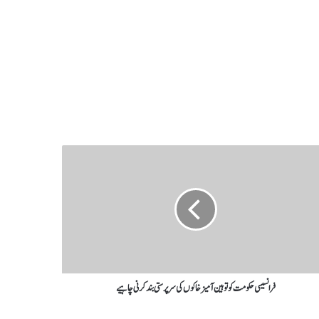
فرانسیسی حکومت کو توہین آمیز خاکوں کی سرپرستی بند کرنی چاہیے