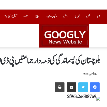
شوبز
کھیل
تجزیے
بزنس
دلچسپ و عجیب
ویڈیوز
صحت
گوگلی نیوز کیا ہے؟
بلوچستان کی پسماندگی کی ذمہ دار جماعتیں پی ڈی ای
26 اکتوبر, 2020