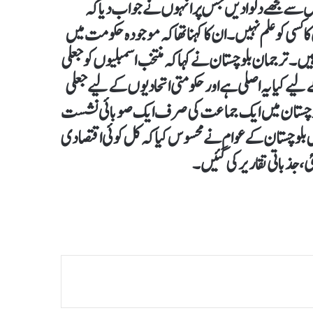
بال سے مجھے دلوادیں جس پر انہوں نے جواب دیا کہ
سی کو علم نہیں۔ ان کا کہنا تھا کہ موجودہ حکومت میں
 ترجمان بلوچستان نے کہا کہ منتخب اسمبلیوں کو جعلی
 لیے کیا یہ اصلی ہے اور حکومتی اتحادیوں کے لیے جعلی
ا کہ بلوچستان میں ایک جماعت کی صرف ایک صوبائی نشست
ل بلوچستان کے عوام نے محسوس کیا کہ کل کوئی اقتصادی
، جذباتی تقاریر کی گئیں۔