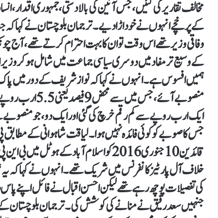
مخالف تقاریر کی گئیں، جس آئین کی بالادستی، جمہوری اقدار، 
کے پرخچے انہوں نے خود اڑا دیے۔ ترجمان بلوچستان نے کہا کہ
وفاقی وزیر تھے اس وقت تو ان کا بہت احترام کرتے تھے، آج چون
کے وسیع تر مفاد میں دوسری سیاسی جماعت میں شامل ہو کر وزیراعلی
منصوبے آئے، جس می
ایک ارب روپے سے کم رقم خرچ کی گئی اور ایک دو، جو منصوبے بن
قائدین 10 جنوری 2016 کو اسلام آباد کے ہو
خلاف آل پارٹیز کانفرنس میں شریک تھے۔ انہوں نے کہا کہ یہ 
کی تفصیلات پوچھ رہے تھے لیکن احسن اقبال نے فائل اپنے پاس
جنہیں سعد رفیق نے منانےکی کوشش کی۔ ترجمان بلوچستان کے