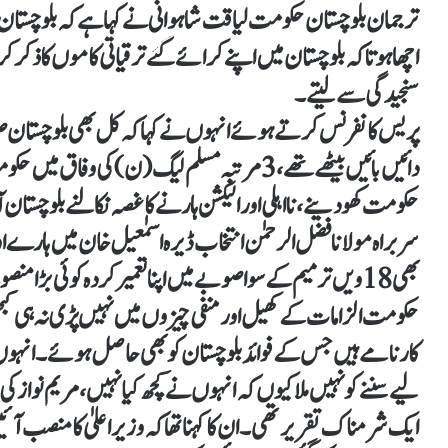
ترجمان بلوچستان حکومت لیاقت شاہوانی نے کہا ہے کہ بلوچستان 
اچھا ہوتا کہ بلوچستان میں اپنے کرائے گئے ترقیاتی کاموں کا ذکر
سنجیدگی سے لیتے۔
پریس کانفرنس کرتے ہوئے انہوں نے کہا کہ کل بھی بلوچستان صوبے
دائیں بائیں بیٹھے تھے، 3 مرتبہ مسلم لیگ (ن) کی 
حکومت کھو دینے، نااہلی اور الیکشن ہارنے کا غصہ نکالنے بلوچستان
سربراہ مولانا فضل الرحمٰن انتخاب ڈیرہ اسمٰعیل خان میں ہارے او
بھی 18ویں ترمیم کے سوا صوبے میں اپنا تعمیر کردہ کوئی بڑا منص
کارنامے ہیں جس کے فوائد بلوچستان کو بھی حاصل ہوئے۔ انہوں 
لیے سننے کو نہیں ملا کیوں کہ انہوں نے کچھ کیا نہیں، مریم نواز ک
ایک شرمناک تقریر تھی۔ ان کا کہنا تھا کہ وزیراعلیٰ کا منصب آئ