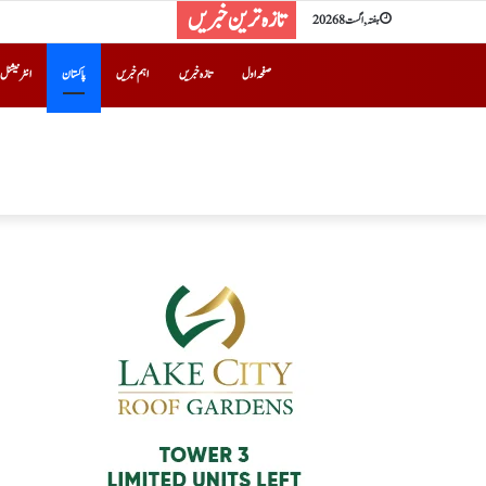
تازہ ترین خبریں
ہفتہ, اگست 8 2026
صفحہ اول
تازہ خبریں
اہم خبریں
پاکستان
انٹرنیشنل