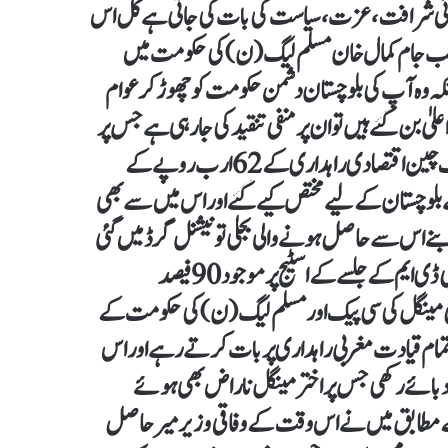
انسانی شرافت، عزت، سیاست کی بات کی جاتی ہے کل اس
 جب جام کمال خان مسلم لیگ (ن) کی حکومت میں
کہ وہ آپ کی بلوچستان دشمن حکومت کو چھوڑ کر عوام
ٰ بن گئے ہیں تو ان پر منفی تنقید کی جارہی ہے جس پر
ہمیں افسوس ہے۔ انہوں نے کہا کہ نواز شریف کے دور میں پاک چین اقتصادی راہداری کے 62 ارب روپے کے
ں سے محض 9 فیصد یعنی 5.5 ارب روپے بلوچستان کے لیے مختص کیے گئے اور اس میں سے بھی
ے اس سے حاصل ہونے والی بجلی تو نیشنل گرڈ میں گئی
جس کا صوبے کو کوئی فائدہ نہیں ہوا۔ لیاقت شاہوانی کے مطابق پی ڈی ایم کے جلسے کے اسٹیج پر موجود 90 فیصد
ٹل میں بی این پی مینگل کی سی پیک اور مسلم لیگ (ن) کی حکومت کے
تمام قیادت مغربی راہداری پر بات کرتے رہے اور اس
 دبائے رکھی جس پر اخترمینگل ناراض بھی ہوئے
 مطابق میں نے اس وقت کے وفاقی وزیر میر حاصل