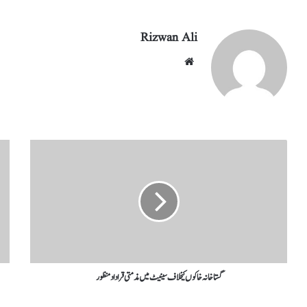
Rizwan Ali
گستاخانہ خاکوں کیخلاف سینیٹ میں مذمتی قراداد منظور