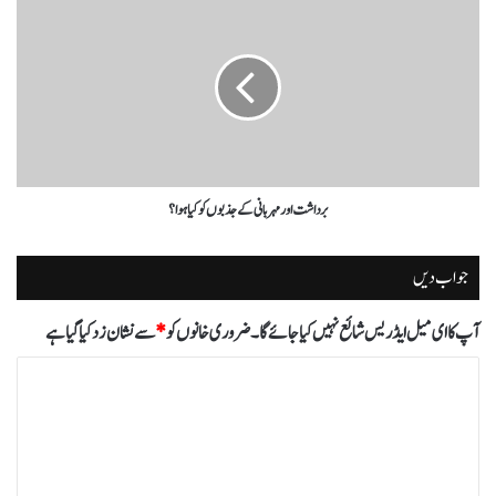
برداشت اور مہربانی کے جذبوں کو کیا ہوا؟
جواب دیں
آپ کا ای میل ایڈریس شائع نہیں کیا جائے گا۔
ضروری خانوں کو
*
سے نشان زد کیا گیا ہے
ت
ب
ص
ر