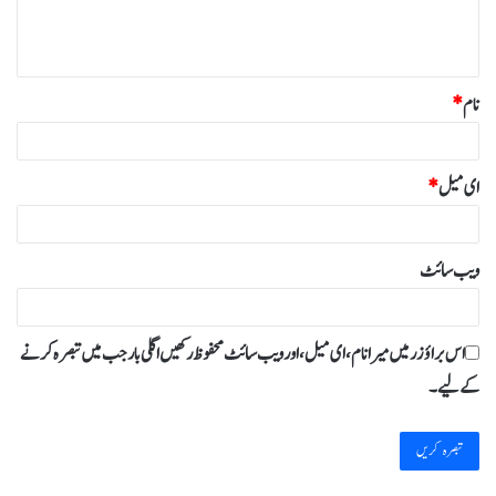
ہ
*
نام
*
ای میل
*
ویب‌ سائٹ
اس براؤزر میں میرا نام، ای میل، اور ویب سائٹ محفوظ رکھیں اگلی بار جب میں تبصرہ کرنے
کےلیے۔