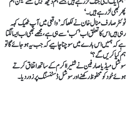
’ہم ایک ایسی جنگ لڑ رہے ہیں جسے ہم دیکھ نہیں سکتے لیکن ہم
پھر بھی لڑ رہے ہیں۔‘
ٹوئٹر صارف منال خان نے لکھا کہ ’واقعی میں آپ ٹھیک کہہ
رہی ہیں اس کا تعلق اب ’کب‘ سے ہی ہے، مجھے بھی اب ایسا لگتا
ہے کہ ہمیں اس بارے میں سوچنا چاہیے کہ جب یہ ہو جائے گا تو
ہم کیا کریں گے؟‘
سوشل میڈیا صارفین نے شنیرا اکرم کے ساتھ اتفاق کرتے
ہوئے خود کو محفوظ رکھنے اور سوشل ڈسٹنسنگ پر زور دیا۔