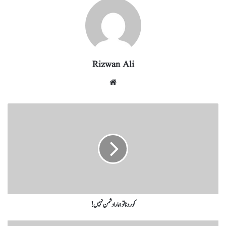
ra
In
r
ok
A
m
pp
Rizwan Ali
کورونا تو ہمارا دشمن نہیں!