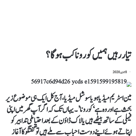
تیار رہیں ہمیں کورونا کب ہوگا؟
8 جون, 2020
مین اسٹریم میڈیا ہو یا سوشل میڈیا، آج کل ایک ہی موضوع زیر
بحث ہے اور وہ ہے ‘کورونا’۔ یہاں تک کہ اگر آپ گھر میں اپنی
فیملی کے ساتھ بیٹھے ہیں یا لاک ڈاؤن کے بعد احتیاطی تدابیر کو
اپناتے ہوئے اپنے دوست احباب سے ملے ہیں تو گفتگو کا آغاز