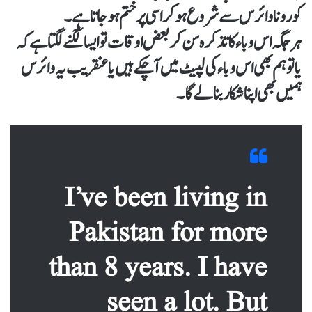
کورونا وائرس سے شروع ہو کر اسی پر ختم ہو جاتا ہے۔
ہر جگہ اس وباء کا تذکرہ سن کر بعض اوقات تو ایسا لگنے لگتا ہے کہ
یا تو ہم بھی اس وباء کی لپیٹ میں آچکے ہیں یا عنقریب یہ وائرس
ہمیں بھی اپنا شکار بنا لے گا۔
I’ve been living in
Pakistan for more
than 8 years. I have
seen a lot. But