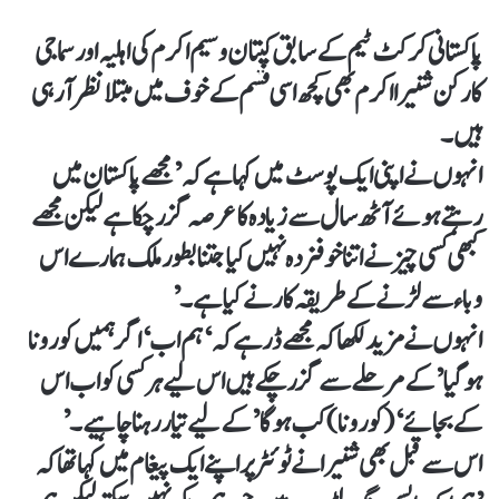
پاکستانی کرکٹ ٹیم کے سابق کپتان وسیم اکرم کی اہلیہ اور سماجی
کارکن شنیرا اکرم بھی کچھ اسی قسم کے خوف میں مبتلا نظر آ رہی
ہیں۔
انہوں نے اپنی ایک پوسٹ میں کہا ہے کہ ’مجھے پاکستان میں
رہتے ہوئے آٹھ سال سے زیادہ کا عرصہ گزر چکا ہے لیکن مجھے
کبھی کسی چیز نے اتنا خوفزدہ نہیں کیا جتنا بطور ملک ہمارے اس
وباء سے لڑنے کے طریقہ کار نے کیا ہے۔’
انہوں نے مزید لکھا کہ مجھے ڈر ہے کہ ‘ہم اب ‘اگر ہمیں کورونا
ہوگیا’ کے مرحلے سے گزر چکے ہیں اس لیے ہر کسی کو اب اس
کے بجائے ‘(کورونا) کب ہوگا’ کےلیے تیار رہنا چاہیے۔’
اس سے قبل بھی شنیرا نے ٹوئٹر پر اپنے ایک پیغام میں کہا تھا کہ