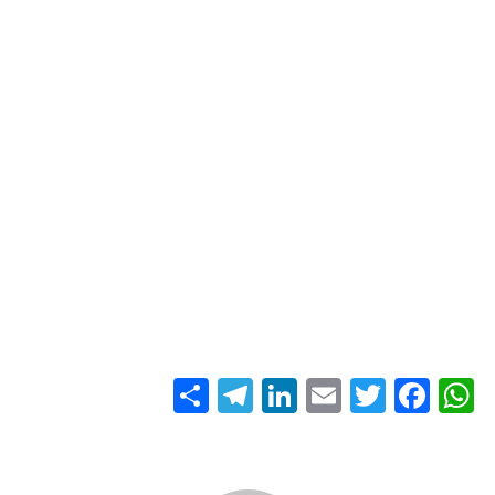
S
T
Li
E
T
Fa
W
ha
el
nk
m
wi
ce
ha
re
eg
ed
ail
tte
bo
ts