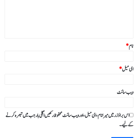
ص
ر
ہ
*
نام
*
ای میل
*
ویب‌ سائٹ
اس براؤزر میں میرا نام، ای میل، اور ویب سائٹ محفوظ رکھیں اگلی بار جب میں تبصرہ کرنے
کےلیے۔