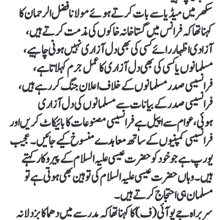
سکھر میں میڈیا سے بات کرتے ہوئے مولانا فضل الرحمان کا
کہنا تھا کہ فرانس میں گستاخانہ خاکوں کی مذمت کرتے ہیں،
آزادی اظہار رائے کسی کی بھی دل آزاری نہیں ہونی چاہیے،
مسلمانوں یا کسی کی بھی دل آزاری کا عمل جرم کہلاتا ہے،
فرانسیسی صدر مسلمانوں کے خلاف اعلان جنگ کررہے ہیں،
فرانسیسی صدر کے بیانات سے مسلمانوں کی دل آزاری
ہوئی،عوام سے اپیل ہے فرانسیسی مصنوعات کا بائیکاٹ کریں اور
فرانسیسی کمپنیوں کے ساتھ معاہدے منسوخ کیے جائیں۔ عجیب
یورپ ہے جو خود کو حضرت عیسی علیہ السلام کے پیروکار کہتے
ہیں۔ وہاں حضرت عیسی علیہ السلام کی توہین بھی ہوتی ہے تو
مسلمان ہی احتجاج کرتے ہیں۔
سربراہ جے یو آئی (ف) کا کہنا تھا کہ مدرسے میں دھماکا بزدلانہ