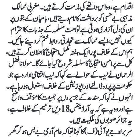
اقدام ہے، وہ اس واقعے کی مذمت کرتے ہیں۔ مغربی ممالک
مذہبی بے حسی کو برداشت کا نام دیتے ہیں، بامیان کے بتوں پر
ان کی دل آزاری ہوتی ہے تو امت مسلمہ کے جذبات کا احترام
کیوں نہیں، ایسے ممالک سے تجارتی روابط ختم کردیئے جائیں۔
ہم اس کے خلاف پورا ایک ہفتہ مکمل احتجاج کا اعلان کرتے ہیں،
کل سے پر امن احتجاج کا سلسلہ شروع کیا جائے گا۔مولانا فضل
الرحمان نے نیب کے حوالے سے کہا کہ نیب انتقامی ادارہ ہے جو
حکومت پر پردہ ڈالنے اور اپوزیشن کے خلاف استعمال ہو رہا ہے۔
انہوں نے کہا کہ سندھ کے جزیروں پر جمیعت کا مؤقف واضح
ہے اور وہ یہ ہے کہ یہ آرڈیننس 18 ویں ترمیم کے خلاف ہے،
یہ جزائر صوبوں کی ملکیت ہیں۔
سربراہ جے یو آئی (ف) کا کہنا تھا کہ عام آدمی بے بس ہوکر گھر