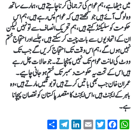
میں بیٹھا ہے، ہم عوام کی ترجمانی کرنا چاہتے ہیں، ہمارے ساتھ
وہ لوگ آئے ہیں جو سمجھتے ہیں کہ عوام پس رہے ہیں، ہم اس
حکومت کو سلیکٹڈ کہتے ہیں، ہم تحریک انصاف سے تو نہیں لیکن
ان کے اتحادیوں سے بات چیت کرسکتے ہیں، جلسے اور احتجاج ختم
نہیں ہوں گے، ہم اس وقت تک احتجاج کریں گے جب تک
ووٹ کی امانت عوام تک نہیں پہنچاتے۔ جو حالات چل رہے
ہیں اس کے تحت یہ حکومت دسمبر تک ختم ہوجانی چاہیے۔
عمران خان جب بھی باتیں کرتے ہیں تو بونگیں مارتے ہیں، وہ
باہر کے ایجنٹ ہیں، اس ایجنٹ کا مقصد پاکستان کو نقصان پہچانا
ہے۔
S
T
Li
E
T
Fa
W
ha
el
nk
m
wi
ce
ha