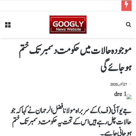
موجودہ حالات میں حکومت دسمبر تک ختم
ہوجائے گی
27 اکتوبر, 2020
جے یو آئی (ف) کے سربراہ مولانا فضل الرحمان نے کہا کہ جو
حالات چل رہے ہیں اس کے تحت یہ حکومت دسمبر تک ختم
ہوجانی چاہیے۔