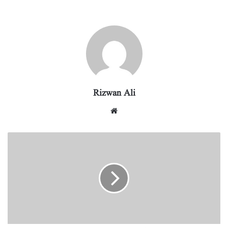
re
eg
ed
ail
tte
bo
ts
ra
In
r
ok
A
m
pp
Rizwan Ali