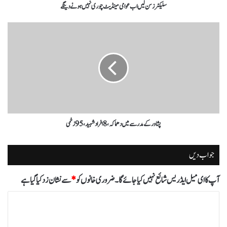
سلیکٹرزسن لیں اب عوامی مینڈیٹ چوری نہیں ہونے دینگے
پشاور کے مدرسے میں دھماکہ، 8 افراد شہید، 95 زخمی
جواب دیں
آپ کا ای میل ایڈریس شائع نہیں کیا جائے گا۔
ضروری خانوں کو
*
سے نشان زد کیا گیا ہے
ت
ب