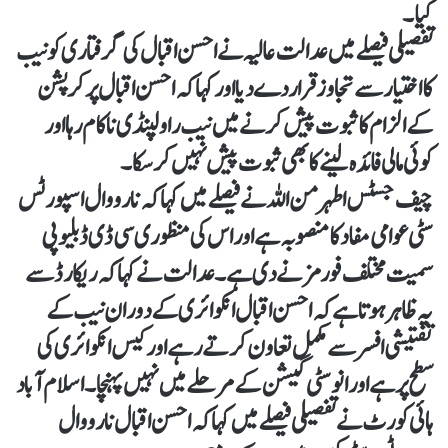
کیا۔
تفصیلی فیصلے میں عدالت عالیہ نے احسن اقبال کی گرفتاری کو نیب
کا اختیار سے تجاوز قرار دے دیا اور کہا کہ احسن اقبال پر کرپشن
کے الزام کا ثبوت پیش کرنے میں نیب راولپنڈی ناکام رہا اور
کوئی مالی فائدہ لینے کا بھی ثبوت پیش نہیں کرسکا۔
چیف جسٹس اطہر من اللہ نے فیصلے میں کہا کہ نارووال اسپورٹس
سٹی عوامی مفاد کا منصوبہ ہے اور اس کی منظوری سی ڈی ڈبلیو پی
سمیت مختلف فورمز نے دی ہے۔عدالت نے کہا کہ ریکارڈ سے
یہ ظاہر ہوتا ہے کہ احسن اقبال انکوائری کے دوران نیب کے
تفتیشی افسر سے مکمل تعاون کرتے رہے اور کیس انکوائری کی
سطح پر ہے اور انوسٹی گیشن کے مرحلے میں نہیں پہنچا۔اسلام آباد
ہائی کورٹ نے تفصیلی فیصلے میں کہا کہ احسن اقبال نارووال