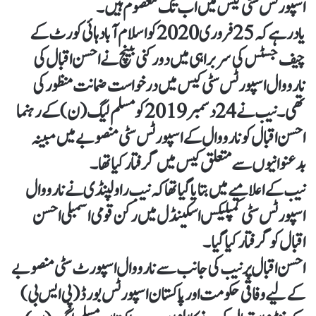
اسپورٹس سٹی کیس میں اب تک معصوم ہیں۔
یاد رہے کہ 25 فروری 2020 کو اسلام آباد ہائی کورٹ کے
چیف جسٹس کی سربراہی میں دو رکنی بینچ نے احسن اقبال کی
نارووال اسپورٹس سٹی کیس میں درخواست ضمانت منظور کی
تھی۔نیب نے 24 دسمبر 2019 کو مسلم لیگ (ن) کے رہنما
احسن اقبال کو نارووال کے اسپورٹس سٹی منصوبے میں مبینہ
بدعنوانیوں سے متعلق کیس میں گرفتار کیا تھا۔
نیب کے اعلامیے میں بتایا گیا تھا کہ نیب راولپنڈی نے نارووال
اسپورٹس سٹی کمپلیکس اسکینڈل میں رکن قومی اسمبلی احسن
اقبال کو گرفتار کیا گیا۔
احسن اقبال پر نیب کی جانب سے نارووال اسپورٹ سٹی منصوبے
کے لیے وفاقی حکومت اور پاکستان اسپورٹس بورڈ (پی ایس بی)