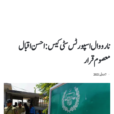
نارووال اسپورٹس سٹی کیس: احسن اقبال
معصوم قرار
7 جولائی, 2021