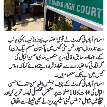
اسلام آباد ہائی کورٹ نے قومی احتساب بیورو(نیب) کی جانب
سے نارووال اسپورٹس سٹی کیس میں پاکستان مسلم لیگ (ن)
کے رہنما اور سابق وفاقی وزیر منصوبہ بندی احسن اقبال کی
گرفتارتی کو اختیارات سے تجاوز قرار دیتے ہوئے کہا کہ وہ اس
کیس میں اب تک معصوم ہیں۔
اسلام آباد ہائی کورٹ کے چیف جسٹس اطہرمن اللہ نے احسن
اقبال کی ضمانت کا 10 صفحات پر مشتمل تفصیلی فیصلہ تحریر کیا اور
بینچ میں شامل جسٹس لبنیٰ سلیم پرویز نے بھی فیصلے سے اتفاق