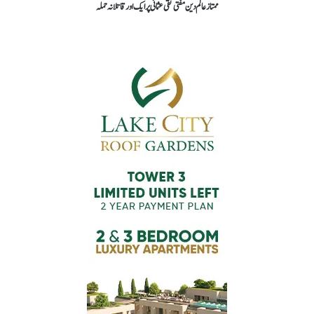
ممتاز عالم دین مفتی تقی عثمانی پر ایک اور قاتلانہ حملہ