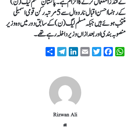
کے فنڈز استعمال کرنے کا الزام ہے۔پاکستان مسلم لیگ (ن)
کے رہنما احسن اقبال نارووال سے 5 مرتبہ رکن قومی اسمبلی
منتخب ہوئے ہیں جبکہ مسلم لیگ (ن) کے سابق دور میں وہ وزیر
منصوبہ بندی اور بعد ازاں وزیر داخلہ رہے تھے۔
S
T
Li
E
T
Fa
W
ha
el
nk
m
wi
ce
ha
re
eg
ed
ail
tte
bo
ts
ra
In
r
ok
A
m
pp
Rizwan Ali