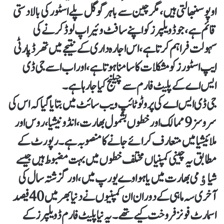
اوپو سنبھالتی ہیں، مگر چین سے باہر گوگل پلے اسٹور کی بالادستی
قائم ہے، جو ڈویلپرز کو اپنے سافٹ وئیر اپ لوڈ کرنے کی
سہولت فراہم کرتا ہے، اس اجارہ داری کے نتیجے میں تھرڈ پارٹی
ایپ اسٹورز کو مشکلات کا سامنا ہوتا ہے، اور اب اسے جی ڈی
ایس اے کے پلیٹ فارم سے چیلنج کیا جارہا ہے۔
جی ڈی ایس اے کی پروٹوٹائپ ویب سائٹ میں بتایا گیا کہ اس کی
سروسز 9 ممالک اور خطوں بشمول بھارت، انڈونیشیا، روس اور
ملائیشیا میں متعارف کرائے جانے کا منصوبہ ہے۔رپورٹ کے
مطابق یہ چینی کمپنیاں مختلف خطوں میں بہت مضبوط ہیں جیسے
شیاﺅمی بھارت میں یا ہواوے یورپ میں، اور گزشتہ سال کی
آخری سہ ماہی کے دوران ان کمپنیوں نے دنیا بھر میں 40 فیصد
اسمارٹ فونز فروخت کیے تھے۔یہ نیا پلیٹ فارم ڈویلپرز کے