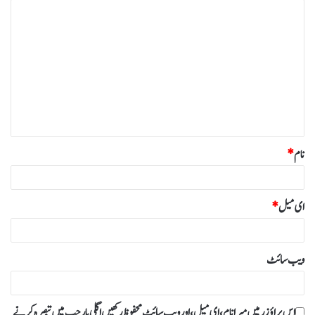
ت
ب
ص
ر
ہ
*
نام
*
ای میل
*
ویب‌ سائٹ
اس براؤزر میں میرا نام، ای میل، اور ویب سائٹ محفوظ رکھیں اگلی بار جب میں تبصرہ کرنے