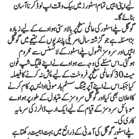
لیے اپنی ایپس تمام اسٹورز میں بیک وقت اپ لوڈ کرنا آسان
بنائے گا۔
گوگل پلے اسٹور کی عالمی سطح پر بالادستی ہواوے کے لیے زیادہ
بڑا مسئلہ ہے جو گزشتہ سال امریکی پابندیوں کے نتیجے میں گوگل
ایپس اور سروسز بشمول پلے اسٹور کے لائسنس سے محروم
ہوگئی۔اس مسئلے کی وجہ سے ہواوے نے اپنے فلیگ شپ فون
میٹ 30 کو عالمی سطح پر فروخت کے لیے پش نہ کرنے کا فیصلہ
کیا جبکہ اس نے اپنے آپریٹنگ سسٹم ہارمونی او ایس پر کام کرنے
کا اعلان بھی کیا اور گوگل سروسز کے متبادل کے طور پر ہواوے
موبائل سروسز کے قیام کے لیے ایک ارب ڈالرز کی سرمایہ
کاری کی۔
پلے اسٹور گوگل کی آمدنی کے ذرائع میں بہت اہمیت رکھتا ہے