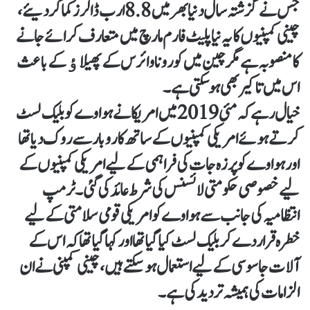
جس نے گزشتہ سال دنیا بھر میں 8.8 ارب ڈالرز کما کر دیئے ،
چینی کمپنیوں کا یہ نیا پلیٹ فارم مارچ میں متعارف کرائے جانے
کا منصوبہ ہے مگر چین میں کورونا وائرس کے پھیلاﺅ کے باعث
اس میں تاکیر بھی ہوسکتی ہے۔
خیال رہے کہ مئی 2019 میں امریکا نے ہواوے کو بلیک لسٹ
کرتے ہوئے امریکی کمپنیوں کے ساتھ کاروبار سے روک دیا تھا
اور ہواوے کو پرزہ جات کی فراہمی کے لیے امریکی کمپنیوں کے
لیے خصوصی حکومتی لائسنس کی شرط عائد کی گئی۔ٹرمپ
انتظامیہ کی جانب سے ہواوے کو امریکی قومی سلامتی کے لیے
خطرہ قرار دے کر بلیک لسٹ کیا گیا تھا اور کہا گیا تھا کہ اس کے
آلات جاسوسی کے لیے استعمال ہوسکتے ہیں، چینی کمپنی نے ان
الزامات کی ہمیشہ تردید کی ہے۔