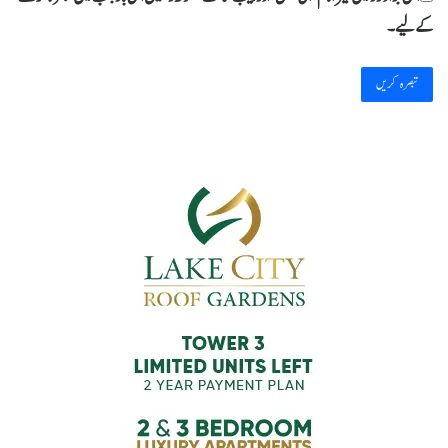
کےلیے۔