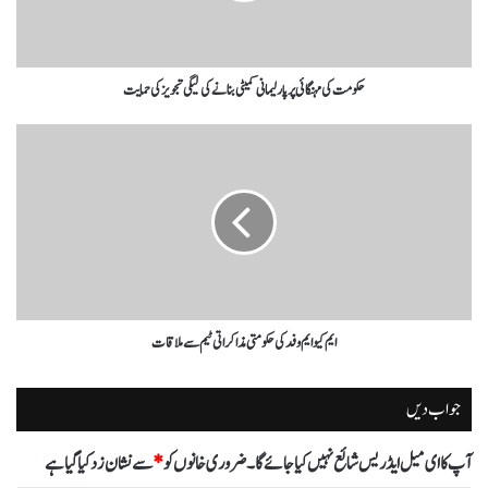
حکومت کی مہنگائی پر پارلیمانی کمیٹی بنانے کی لیگی تجویز کی حمایت
ایم کیو ایم وفد کی حکومتی مذاکراتی ٹیم سے ملاقات
جواب دیں
آپ کا ای میل ایڈریس شائع نہیں کیا جائے گا۔
ضروری خانوں کو
*
سے نشان زد کیا گیا ہے