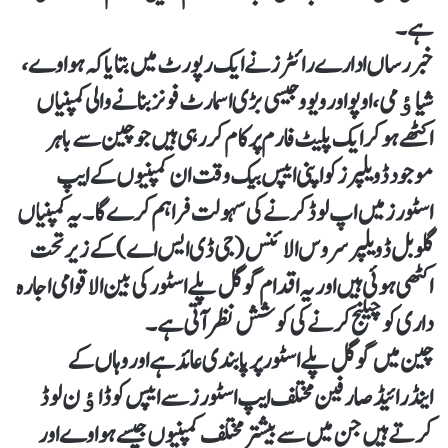
ہے۔
خبررساں ادارے رائٹرز نے ایک رپورٹ میں بتایا کہ ہواوے،
شیاﺅمی ، اوپو اور ویوو جیسی بڑی اسمارٹ فونز بنانے والی کمپنیاں
اکٹھے ہوکر ایک پلیٹ فارم پر کام کررہی ہیں جو چین سے باہر
موجود ڈویلپرز کو اپنی ایپس بیک وقت ان کمپنیوں کے ایپ
اسٹورز میں اپ لوڈ کرنے کی سہولت فراہم کرے گا۔یہ کمپنیاں
گلوبل ڈویلپر سروس الائنس (جی ڈی ایس اے) کے زیرتحت
اکٹھی ہوئی ہیں اور یہ اقدام گوگل پلے اسٹور کی بین الاقوامی اجارہ
داری کو چیلنج کرنے کی کوشش نظر آتی ہے۔
چین میں گوگل پلے اسٹور پر پابندی عائد ہے اور وہاں کے
اینڈرائیڈ صارفین مختلف ایپ اسٹورز سے ایپس کو ڈاﺅن لوڈ
کرتے ہیں جن میں سے بیشتر مختلف کمپنیوں جیسے ہواوے اور