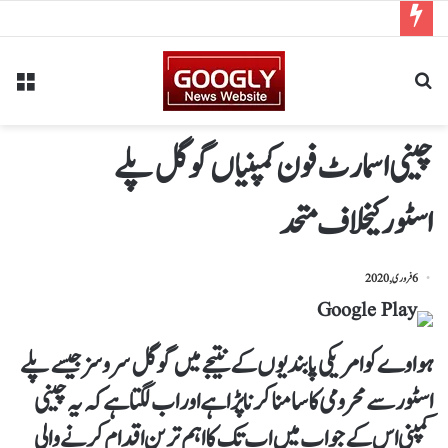
چینی اسمارٹ فون کمپنیاں گوگل پلے
اسٹورکیخلاف متحد
6 فروری, 2020
ہواوے کو امریکی پابندیوں کے نتیجے میں گوگل سروسز جیسے پلے
اسٹور سے محرومی کا سامنا کرنا پڑا ہے اور اب لگتا ہے کہ یہ چینی
کمپنی اس کے جواب میں اب تک کا اہم ترین اقدام کرنے والی