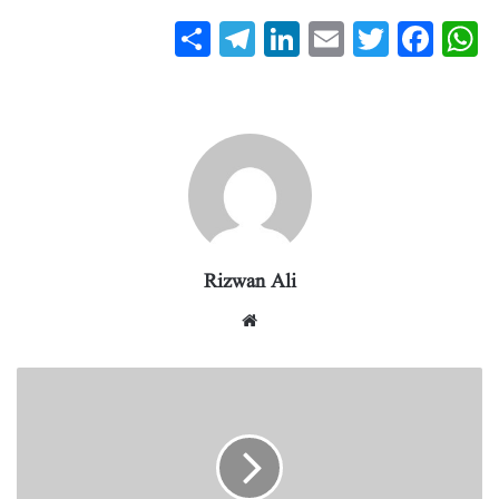
S
T
Li
E
T
Fa
W
ha
el
nk
m
wi
ce
ha
re
eg
ed
ail
tte
bo
ts
ra
In
r
ok
A
m
pp
Rizwan Ali