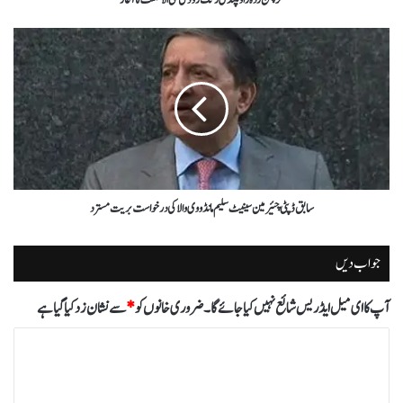
سابق ڈپٹی چئیرمین سینیٹ سلیم مانڈووی والا کی درخواست بریت مسترد
جواب دیں
آپ کا ای میل ایڈریس شائع نہیں کیا جائے گا۔
ضروری خانوں کو
*
سے نشان زد کیا گیا ہے
ت
ب
ص