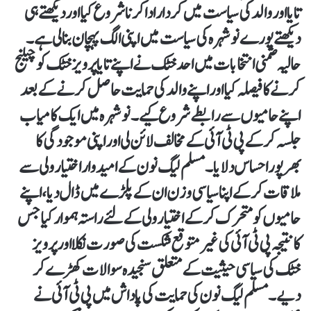
تایا اور والد کی سیاست میں کردار ادا کرنا شروع کیا اور دیکھتے ہی
دیکھتے پورے نوشہرہ کی سیاست میں اپنی الگ پہچان بنا لی ہے۔
حالیہ ضمنی انتخابات میں احد خٹک نے اپنے تایا پرویز خٹک کو چیلنج
کرنے کا فیصلہ کیا اور اپنے والد کی حمایت حاصل کرنے کے بعد
اپنے حامیوں سے رابطے شروع کیے۔ نوشہرہ میں ایک کامیاب
جلسہ کر کے پی ٹی آئی کے مخالف لائن لی اور اپنی موجودگی کا
بھرپور احساس دلایا۔ مسلم لیگ نون کے امیدوار اختیار ولی سے
ملاقات کر کے اپنا سیاسی وزن ان کے پلڑے میں ڈال دیا، اپنے
حامیوں کو متحرک کر کے اختیار ولی کے لئے راستہ ہموار کیا جس
کا نتیجہ پی ٹی آئی کی غیر متوقع شکست کی صورت نکلا اور پرویز
خٹک کی سیاسی حیثیت کے متعلق سنجیدہ سوالات کھڑے کر
دیے۔ مسلم لیگ نون کی حمایت کی پاداش میں پی ٹی آئی نے