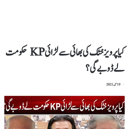
کیا پرویز خٹک کی بھائی سے لڑائی KP حکومت
لے ڈوبے گی؟
19 مئی, 2021