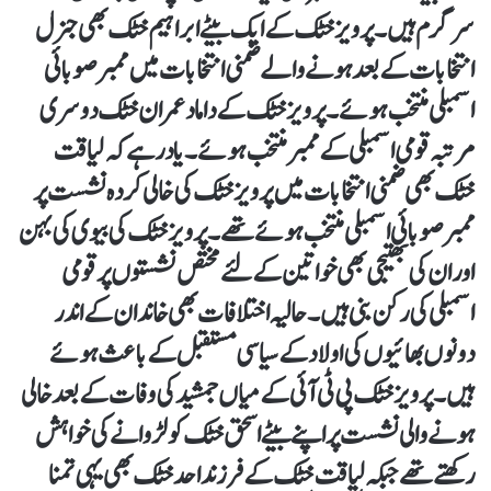
سرگرم ہیں۔ پرویز خٹک کے ایک بیٹے ابراہیم خٹک بھی جنرل
انتخابات کے بعد ہونے والے ضمنی انتخابات میں ممبر صوبائی
اسمبلی منتخب ہوئے۔ پرویز خٹک کے داماد عمران خٹک دوسری
مرتبہ قومی اسمبلی کے ممبر منتخب ہوئے۔ یاد رہے کہ لیاقت
خٹک بھی ضمنی انتخابات میں پرویز خٹک کی خالی کردہ نشست پر
ممبر صوبائی اسمبلی منتخب ہوئے تھے۔ پرویز خٹک کی بیوی کی بہن
اور ان کی بھتیجی بھی خواتین کے لئے مختص نشستوں پر قومی
اسمبلی کی رکن بنی ہیں۔ حالیہ اختلافات بھی خاندان کے اندر
دونوں بھائیوں کی اولاد کے سیاسی مستقبل کے باعث ہوئے
ہیں۔ پرویز خٹک پی ٹی آئی کے میاں جمشید کی وفات کے بعد خالی
ہونے والی نشست پر اپنے بیٹے اسحق خٹک کو لڑوانے کی خواہش
رکھتے تھے جبکہ لیاقت خٹک کے فرزند احد خٹک بھی یہی تمنا