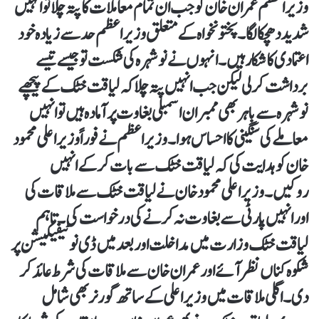
وزیراعظم عمران خان کو جب ان تمام معاملات کا پتہ چلا تو انہیں
شدید دھچکا لگا۔پختونخواہ کے متعلق وزیراعظم حد سے زیادہ خود
اعتمادی کا شکار ہیں۔ انہوں نے نوشہرہ کی شکست تو جیسے تیسے
برداشت کر لی لیکن جب انہیں پتہ چلا کہ لیاقت خٹک کے پیچھے
نوشہرہ سے باہر بھی ممبران اسمبلی بغاوت پر آمادہ ہیں تو انہیں
معاملے کی سنگینی کا احساس ہوا۔ وزیراعظم نے فوراً وزیراعلی محمود
خان کو ہدایت کی کہ لیاقت خٹک سے بات کر کے انہیں
روکیں۔ وزیراعلی محمود خان نے لیاقت خٹک سے ملاقات کی
اور انہیں پارٹی سے بغاوت نہ کرنے کی درخواست کی۔ تاہم
لیاقت خٹک وزارت میں مداخلت اور بعد میں ڈی نوٹیفیکیشن پر
شکوہ کناں نظر آئے اور عمران خان سے ملاقات کی شرط عائد کر
دی۔ اگلی ملاقات میں وزیراعلی کے ساتھ گورنر بھی شامل