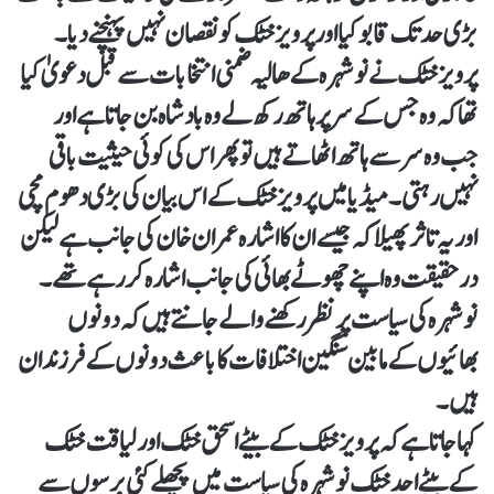
بڑی حد تک قابو کیا اور پرویز خٹک کو نقصان نہیں پہنچنے دیا۔
پرویز خٹک نے نوشہرہ کے ھالیہ ضمنی انتخابات سے قبل دعویٰ کیا
تھا کہ وہ جس کے سر پر ہاتھ رکھ لے وہ بادشاہ بن جاتا ہے اور
جب وہ سر سے ہاتھ اٹھاتے ہیں تو پھر اس کی کوئی حیثیت باقی
نہیں رہتی۔ میڈیا میں پرویز خٹک کے اس بیان کی بڑی دھوم مچی
اور یہ تاثر پھیلا کہ جیسے ان کا اشارہ عمران خان کی جانب ہے لیکن
درحقیقت وہ اپنے چھوٹے بھائی کی جانب اشارہ کر رہے تھے۔
نوشہرہ کی سیاست پر نظر رکھنے والے جانتے ہیں کہ دونوں
بھائیوں کے مابین سنگین اختلافات کا باعث دونوں کے فرزندان
ہیں۔
کہا جاتا ہے کہ پرویز خٹک کے بیٹے اسحق خٹک اور لیاقت خٹک
کے بیٹے احد خٹک نوشہرہ کی سیاست میں پچھلے کئی برسوں سے