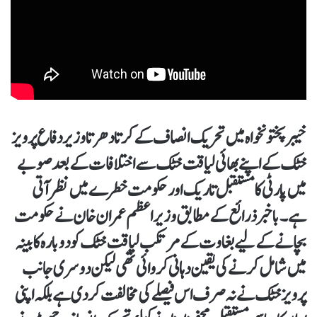
خیبرپختونخواہ میں تحریک انصاف کے کرتا دھرتا وزیر دفاع پرویز
خٹک کے اپنے بھائی لیاقت خٹک سے اختلافات کے بعد صوبے
میں پارٹی کا مستقبل تاریک اور حکومت خطرے میں نظر آتی
ہے۔ باخبر ذرائع کے مطابق وزیراعظم عمران خان نے حکومت
بچانے کے لیے بغاوت کے مرتکب لیاقت خٹک کو دوبارہ کابینہ
میں شامل کرنے کی یقین دہانی کروائی تھی لیکن دوسری جانب
پرویز خٹک نے نہ صرف اس فیصلے کی مخالفت کر دی ہے بلکہ اپنی