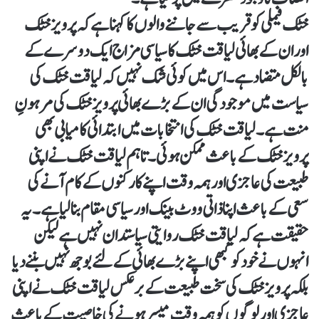
خٹک فیملی کو قریب سے جاننے والوں کا کہنا ہے کہ پرویز خٹک
اور ان کے بھائی لیاقت خٹک کا سیاسی مزاج ایک دوسرے کے
بالکل متضاد ہے۔ اس میں کوئی شک نہیں کہ لیاقت خٹک کی
سیاست میں موجودگی ان کے بڑے بھائی پرویز خٹک کی مرہونِ
منت ہے۔ لیاقت خٹک کی انتخابات میں ابتدائی کامیابی بھی
پرویز خٹک کے باعث ممکن ہوئی۔ تاہم لیاقت خٹک نے اپنی
طبیعت کی عاجزی اور ہمہ وقت اپنے کارکنوں کے کام آنے کی
سعی کے باعث اپنا ذاتی ووٹ بینک اور سیاسی مقام بنا لیا ہے۔ یہ
حقیقت ہے کہ لیاقت خٹک روایتی سیاستدان نہیں ہے لیکن
انہوں نے خود کو کبھی اپنے بڑے بھائی کے لئے بوجھ نہیں بننے دیا
بلکہ پرویز خٹک کی سخت طبیعت کے برعکس لیاقت خٹک نے اپنی
عاجزی اور لوگوں کو ہمہ وقت میسر ہونے کی خاصیت کے باعث