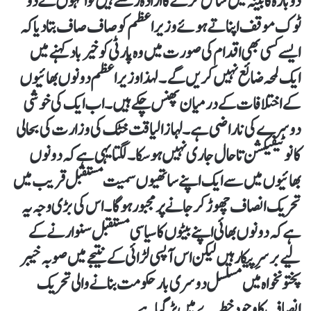
دوبارہ کابینہ میں شامل کرنے کا ارادہ رکھتے ہیں تو انہوں نے دو
ٹوک موقف اپناتے ہوئے وزیراعظم کو صاف صاف بتا دیا کہ
ایسے کسی بھی اقدام کی صورت میں وہ پارٹی کو خیرباد کہنے میں
ایک لمحہ ضائع نہیں کریں گے۔ لہذا وزیراعظم دونوں بھائیوں
کے اختلافات کے درمیان پھنس چکے ہیں۔ اب ایک کی خوشی
دوسرے کی ناراضی ہے۔ لہازا لیاقت خٹک کی وزارت کی بحالی
کا نوٹیفیکشن تاحال جاری نہیں ہو سکا۔ لگتا یہی ہے کہ دونوں
بھائیوں میں سے ایک اپنے ساتھیوں سمیت مستقبل قریب میں
تحریک انصاف چھوڑ کر جانے پر مجبور ہو گا۔ اس کی بڑی وجہ یہ
ہے کہ دونوں بھائی اپنے بیٹوں کا سیاسی مستقبل سنوارنے کے
لیے برسرِ پیکار ہیں لیکن اس آپسی لڑائی کے نتیجے میں صوبہ خیبر
پختونخواہ میں مسلسل دوسری بار حکومت بنانے والی تحریک
انصاف کا وجود خطرے میں پڑ گیا ہے۔