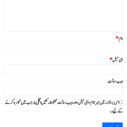
ر
ہ
*
نام
*
ای میل
*
ویب‌ سائٹ
اس براؤزر میں میرا نام، ای میل، اور ویب سائٹ محفوظ رکھیں اگلی بار جب میں تبصرہ کرنے
کےلیے۔