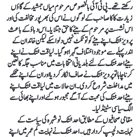
رکھتے تھے۔ پی ٹی آئی بالخصوص مرحوم میاں جمشید کے گاؤں
زیارت کاکا صاحب کے لوگوں نے اس کی بھرپور مخالفت کی اور
اس نشست پر مرحوم کے بیٹے کا حق جتلایا۔ اس دباؤ کے باعث
پرویز خٹک اپنے بیٹے کو تو ٹکٹ نہیں دلوا سکے لیکن خاندان کے
اندر پہلے سے موجود اختلاف گہرا ہو گیا۔ لیاقت خٹک نے اپنے
بیٹے احد خٹک کے لئے بلدیاتی انتخابات میں مناسب جگہ کا تعین
کرنا چاہا تو پرویز خٹک نے صاف انکار کر دیا اور ان کے اپنے محکمے
میں مداخلت شروع کر دی۔ ان حالات میں لیاقت خٹک اپنے
بیٹے احد خٹک کی محبت کے آگے مجبور ہو گئے اور اپنے بھائی سے
الگ سیاسی سٹینڈ لیا۔
مقامی صحافیوں کے مطابق احد خٹک نوشہرہ کی سیاست کے
نہایت دلچسپ کردار ہیں۔ احد خٹک نے نہایت کم عمر میں اپنے