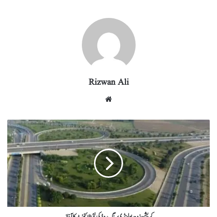
re
eg
ed
ail
tte
bo
ts
ra
In
r
ok
A
m
pp
Rizwan Ali
کرپشن زدہ راولپنڈی رنگ روڈ کی نئی الائنمنٹ کا آغاز