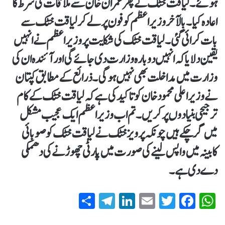
ہوئے۔ لیاقت خٹک نے پھر عمران خان سے ملاقات کی شرط کا
اعادہ کیا۔ بالآخر وزیراعظم کو فون پر لے کر لیاقت خٹک سے
بات کرائی گئی۔ لیاقت خٹک کی شکایت پر وزیراعظم نے انہیں
یقین دلایا کہ انہیں دوبارہ وزارت دی جائے گی اور آئندہ ان کی
وزارت میں مداخلت بھی نہیں ہوگی۔ ذرائع کے مطابق کپتان
نے وزیراعلی محمود خان کو تاکید کی ہے کہ لیاقت خٹک کے کام
ترجیحی بنیادوں پر کریں۔ تم اب وزیراعظم ایک عجیب مشکل
میں گر چکے ہیں چونکہ پرویز خٹک نے لیاقت خٹک کو صوبائی
کابینہ میں واپس لینے کی صورت میں پارٹی چھوڑنے کی دھمکی
دے دی ہے۔
S
T
Li
E
T
Fa
W
ha
el
nk
m
wi
ce
ha