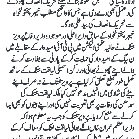
اولاد کا سیاسی مستقبل محفوظ بنانے کیلئے تحریک انصاف چھوڑنے
کی دھمکی بھی دے دی ہے جس کا واضح مطلب خیبرپختونخواہ
سے تحریک انصاف کی بیدخلی ہو گا۔
خیبرپختونخواہ کے سابق وزیر اعلی اور موجودہ وزیر دفاع پرویز
خٹک نے حالیہ ضمنی الیکشن میں پی ٹی آئی امیدوار کے مقابلے میں
ن لیگ کے امیدوار کی حمایت کرکے پارٹی سے بغاوت کرنے
والے اپنے چھوٹے بھائی اور رکن اسمبلی لیاقت خٹک کے ساتھ
مکمل طور قطع تعلق کر لیا ہے۔ پرویز خٹک نے نہ صرف اپنے
بیٹے کی شادی میں انہیں مدعو نہیں کیا بلکہ لیاقت خٹک کی
سمدھن کی وفات پر بھی تعزیت نہیں کی اور اپنے بیٹوں کو بھی ایسا
کرنے سے منع کردیا۔ پرویز خٹک کو جب یہ معلوم ہوا کہ
وزیراعظم عمران خان انکے بھائی لیاقت خٹک کو معاف کرکے