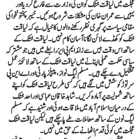
عجلت میں لیاقت خٹک کو ان کی وزارت سے فارغ کر دیا اور
یہیں سے عمران خان کی مشکلات شروع ہوئیں۔ خیبرپختونخوا کی
مقامی سیاست پر گہری نظر رکھنے والوں کا خیال ہے کہ لیاقت
خٹک کو کھڈے لائن لگانا آسان کام نہیں۔ لیاقت خٹک کے
ساتھ اس وقت بیس سے زائد ایم پی ایز رابطے میں ہیں جو مشترکہ
سیاسی حکمت عملی اپنانے میں لیاقت خٹک کے ساتھ لائحۂ عمل
تشکیل دے چکے ہیں۔ مسلم لیگ نواز، پیپلز پارٹی اور اے این پی
سر توڑ کوشش میں لگے ہیں کہ کسی طرح لیاقت خٹک کو اپنے
ساتھ شمولیت پر آمادہ کریں۔ شاہد خاقان عباسی اور احد خٹک
کے درمیان اسلام آباد میں ملاقات ہوئی اور شنید ہے کہ مسلم
لیگ نون کے ساتھ معاملات طے پا چکے ہیں لیکن لیاقت خٹک
عجلت میں کوئی قدم اٹھانے کے حق میں نہیں۔