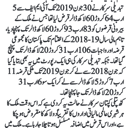
تبدیلی سرکار نے 30 جون 2019 تک آئی ایم ایف سے 5
ارب 64 کروڑ 60 لاکھ ڈالر قرض لیا تھا جس نے ملک کے
بیرونی قرضوں کو 83 ارب 93 کروڑ 60 لاکھ ڈالر تک پہنچا دیا،
تاہم مالی سال 19-2018 کے اختتام تک پاکستان کا مجموعی
قرضہ اور واجبات 106 ارب 31 کروڑ 20 لاکھ ڈالر تک پہنچ
گیا تھا ۔ جبکہ تبدیلی سرکار کی ہی ایک رپورٹ میں یہ بھی بتایا گیا
کہ جون 2018 سے لے کر جون 2019 تک ملکی قرضہ 11
ارب 7 کروڑ 5 لاکھ ڈالر سے لے کر ایک سو 6 ارب 31
کروڑ 20 لاکھ ڈالر تک جا پہنچا تھا ۔
کٹھ پتلی کپتان سرکار نے حالت یہ کر دی ہے کہ اس وقت ملک کا
ہر شہری عالمی مالیاتی اداروں کا تقریباً دو لاکھ کا مقروض ہو چکا
ہے، اور اس قرض میں اضافہ مسلسل ہوتا چلا جا رہا ہے ۔ ملک میں