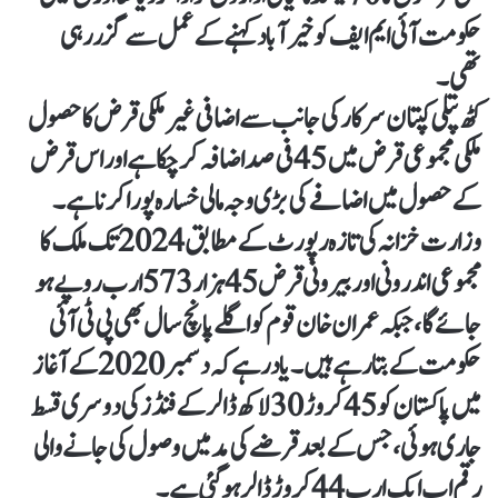
حکومت آئی ایم ایف کو خیر آباد کہنے کے عمل سے گزر رہی
تھی۔
کٹھ پتلی کپتان سرکار کی جانب سے اضافی غیر ملکی قرض کا حصول
ملکی مجموعی قرض میں 45 فی صد اضافہ کر چکا ہے اور اس قرض
کے حصول میں اضافے کی بڑی وجہ مالی خسارہ پورا کرنا ہے ۔
وزارت خزانہ کی تازہ رپورٹ کے مطابق 2024 تک ملک کا
مجموعی اندرونی اور بیرونی قرض 45 ہزار 573 ارب روپے ہو
جائے گا،جبکہ عمران خان قوم کو اگلے پانچ سال بھی پی ٹی آئی
حکومت کے بتا رہے ہیں۔ یاد رہے کہ دسمبر 2020 کے آغاز
میں پاکستان کو 45 کروڑ 30 لاکھ ڈالر کے فنڈز کی دوسری قسط
جاری ہوئی، جس کے بعد قرضے کی مد میں وصول کی جانے والی
رقم اب ایک ارب 44 کروڑ ڈالر ہوگئی ہے ۔