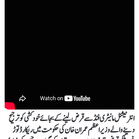
انٹرنیشنل مانیٹری فنڈ سے قرض لینے کے بجائے خود کشی کو ترجیح
دینے والے وزیر اعظم عمران خان کی حکومت میں ریکارڈ توڑ