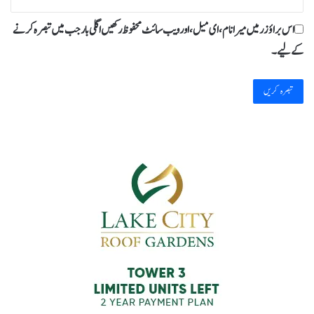
اس براؤزر میں میرا نام، ای میل، اور ویب سائٹ محفوظ رکھیں اگلی بار جب میں تبصرہ کرنے
کےلیے۔