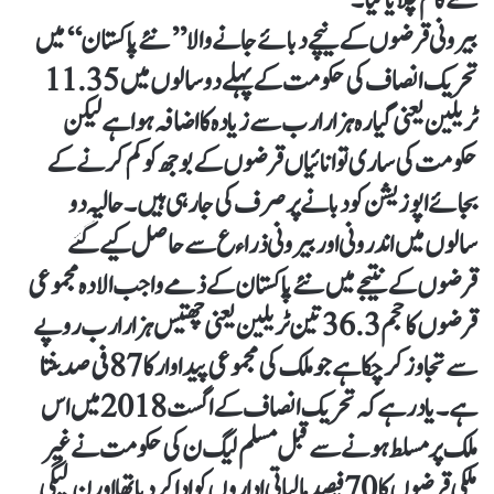
سے کام چلایا گیا ۔
بیرونی قرضوں کے نیچے دبائے جانے والا ’’ نئے پاکستان‘‘ میں
تحریک انصاف کی حکومت کے پہلے دو سالوں میں 11.35
ٹریلین یعنی گیارہ ہزار ارب سے زیادہ کا اضافہ ہوا ہے لیکن
حکومت کی ساری توانائیاں قرضوں کے بوجھ کو کم کرنے کے
بجائے اپوزیشن کو دبانے پر صرف کی جا رہی ہیں ۔ حالیہ دو
سالوں میں اندرونی اور بیرونی ذراءع سے حاصل کیے گئے
قرضوں کے نتیجے میں نئے پاکستان کے ذمے واجب الادہ مجموعی
قرضوں کا حجم 36.3 تین ٹریلین یعنی چھتیس ہزار ارب روپے
سے تجاوز کر چکا ہے جو ملک کی مجموعی پیداوار کا 87 فی صد بنتا
ہے ۔ یاد رہے کہ تحریک انصاف کے اگست 2018 میں اس
ملک پر مسلط ہونے سے قبل مسلم لیگ ن کی حکومت نے غیر
ملکی قرضوں کا70 فیصد مالیاتی اداروں کو ادا کر دیا تھا اور ن لیگی