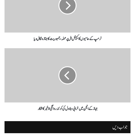
ٹرمپ کے حامیوں کا کیپٹل ہل پر حملہ، جمہوریت کا جنازہ نکال دیا
جہاز کے انجن میں خرابی، بلاول کی کوئٹہ روانگی تاخیر کا شکار
جواب دیں