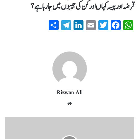
قرضہ اور پیسہ کہاں اور کن کی جیبوں میں جا رہا ہے؟
S
T
Li
E
T
Fa
W
ha
el
nk
m
wi
ce
ha
re
eg
ed
ail
tte
bo
ts
ra
In
r
ok
A
m
pp
Rizwan Ali