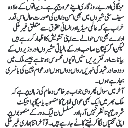
مہنگائی اور بے روزگاری اپنے عروج پر ہے ۔ دیہاتوں کے علاوہ
سیف سٹی شہروں میں بھی امن وامان کی صورت حال اس قدر
خراب ہے کہ عالمی میڈیا اور انسانی حقوق سے متعلق غیر ملکی
ادارے بھی اس حوالے سے اپنی تشویش کا اظہار کر رہے ہیں
لیکن اگر کپتان صاحب اور کے مالیاتی مشیروں اور وزیروں کے
بیانات اور تقریریں سنیں تو یوں محسوس ہوتا ہے جیسے ملک میں
دودھ اور شہد کی نہریں رواں دواں ہوں اور عوام چین کی بانسری
بجا رہے ہوں ۔
آخر میں سوال پھر وہی جو اب ہر خاص و عام کی زبان پر ہے کہ
ملک بھر میں ایک بھی عوامی فلاح کا منصوبہ یا میگا پراجیکٹ
شروع یوتا نظر نہیں آ رہا اور مسلسل ن لیگ دور کے منصوبوں پر
اپنی تختیاں لگا کر فیتے کاٹے جا رہے ہیں۔ تو آخر اتنا بھاری غیر ملکی