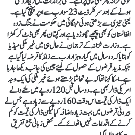
قومی خزانہ پھر بھی خالی پڑا ہے۔ ملکی برامدات میں ریکارڈ کمی
ہونے کے بعد سرکلر ڈیٹ 23 سو ارب سے اوپر پہنچ گیا ہے ۔
یعنی تیزی سے بڑھتی ہوئی مہنگائی میں حکومت نے جنگ زدہ
افغانستان کو بھی پیچھے چھوڑ دیا ہے اور کپتان پھر بھی ڈٹ کر کھڑا
ہے۔ وزارت خزانہ کے ترجمان نے حال ہی میں غیر ملکی میڈیا
کو بتایا کہ دو سال میں گیارہ ہزار ارب سے زائد کا قرضہ لیا گیا ہے
جبکہ مذید قرضوں کے حصول کے لیئے چین کی جانب دیکھا جا رہا
ہے۔ اسکا کہنا تھا کہ بے تحاشا بڑھتے ہوئے غیر ملکی کی ایک وجہ
امریکی ڈالر بھی ہے ۔ دو سال قبل 120 روپے میں ملنے والے
ایک ڈالر کی قیمت اس وقت 160 روپے سے زیادہ ہے جس نے
بیرونی قرضوں میں بہت زیادہ اضافہ کیا لیکن ڈالر کی قیمت کو کم
کرنے کے اقدامات نہیں اٹھائے گئے ۔ محض زبانی جمع تفریق