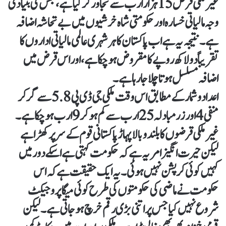
غیر ملکی قرض 15 ہزار ارب سے تجاور کر گیا ہے، جس کی بنیادی
وجہ مالیاتی خسارہ اور حکومتی شاہ خرشیوں میں بے تحاشہ اضافہ
ہے ۔ نتیجہ یہ ہے اب پاکستان کا ہر شہری عالمی مالیاتی اداروں کا
تقریباً دو لاکھ روپے کا مقروض ہو چکا ہے، اور اس قرض میں
اضافہ مسلسل ہوتا چلا جا رہا ہے ۔
اعدادو شمار کے مطابق اس وقت ملکی جی ڈی پی 5.8 سے گر کر
منفی 4 اور زرمبادلہ 25 ارب سے کم ہو کر 9 ارب ہوچکا ہے۔
غیر ملکی قرضوں کا بلند و بالا پہاڑ پاکستانی قوم کے سر پر کھڑا ہے
لیکن حیرت انگیز امر یہ ہے کہ حکومت کہتی ہے اسکے دور میں
کہیں کوئی کرپشن نہیں ہوئی۔ یہ ایک حقیقت ہے کہ اس
حکومت نے ماضی کی حکومتوں کی طرح کوئی میگا پروجیکٹ
شروع نہیں کیا جس پر اتنی بڑی رقم خرچ ہو جاتی ہے۔ لیکن