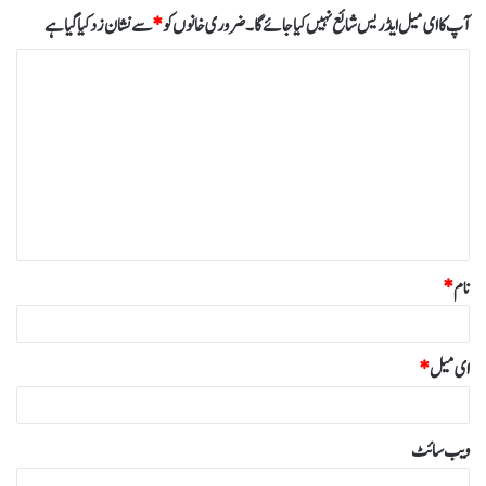
آپ کا ای میل ایڈریس شائع نہیں کیا جائے گا۔
ضروری خانوں کو
*
سے نشان زد کیا گیا ہے
ت
ب
ص
ر
ہ
*
نام
*
ای میل
*
ویب‌ سائٹ