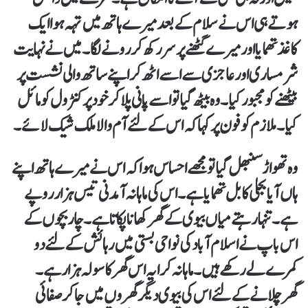
ہوتے ہی اس نے سلام کے بعد میرے ہاتھ میں تہہ ہوا ایک
کاغذ تھمایا اور میرے گھٹنے پر سررکھ کر رونے لگا۔ میں نے نہایت
شرمساری اور عاجزی سے اسے اٹھ کر اپنے ساتھ والی نشست پر
بیٹھنے کو مجبور کیا۔ وہ بیٹھ گیا تو اسے پانی پلاکر خود پر کنٹرول کو مائل
کیا۔ ملازم کو فون پر کہا کہ اس کے لئے آم والا ملک شیک لائے۔
وہ تھواڑ سنبھل گیا تو مجھے احساس ہوا کہ اس نے میرے ہاتھ اپنے
ہاں آیا بجلی کا بل تھمایا ہے۔ اس کی ماہانہ آمدنی تیس ہزار روپے
ہے۔ تنہا رہتے میاں بیوی کے گھر کھانا پکاتا ہے۔ چار بچوں کے
اس باپ نے اسلام آباد کی نواحی بستی میں رہائش کے لئے دو
کمرے لے رکھے ہیں۔ ماہانہ کرایہ اس گھر کا سولہ ہزارہے۔
گھرچلانے کے لئے اس کی بیوی دیگر گھروں میں جاکر صفائی