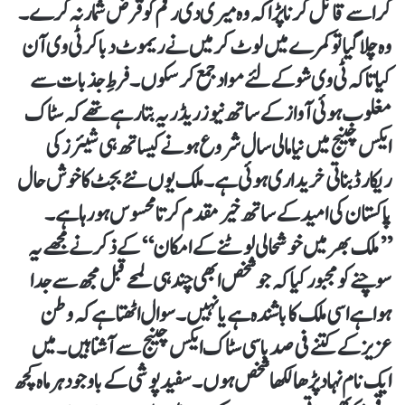
کر اسے قائل کرناپڑا کہ وہ میری دی رقم کو قرض شمار نہ کرے۔
وہ چلا گیا تو کمرے میں لوٹ کر میں نے ریموٹ دباکر ٹی وی آن
کیا تاکہ ٹی وی شو کے لئے مواد جمع کرسکوں۔ فرطِ جذبات سے
مغلوب ہوئی آواز کے ساتھ نیوز ریڈر یہ بتارہے تھے کہ سٹاک
ایکس چینج میں نیا مالی سال شروع ہونے کیساتھ ہی شیئرز کی
ریکارڈ بناتی خریداری ہوئی ہے۔ ملک یوں نئے بجٹ کا خوش حال
پاکستان کی امید کے ساتھ خیر مقدم کرتا محسوس ہورہا ہے۔
’’ملک بھر میں خوشحالی لوٹنے کے امکان‘‘ کے ذکر نے مجھے یہ
سوچنے کو مجبور کیا کہ جو شخص ابھی چند ہی لمحے قبل مجھ سے جدا
ہوا ہے اسی ملک کاباشندہ ہے یا نہیں۔ سوال اٹھتا ہے کہ وطن
عزیز کے کتنے فی صد باسی سٹاک ایکس چینج سے آشنا ہیں۔ میں
ایک نام نہاد پڑھالکھا شخص ہوں۔ سفید پوشی کے باوجود ہر ماہ کچھ