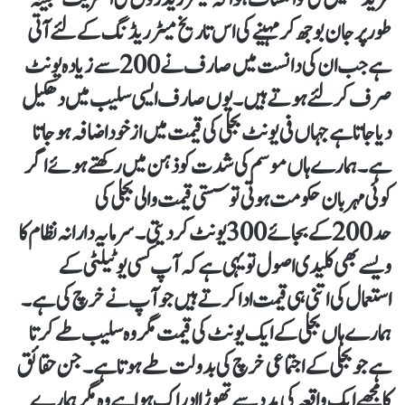
طورپر جان بوجھ کر مہینے کی اس تاریخ میٹر ریڈنگ کے لئے آتی
ہے جب ان کی دانست میں صارف نے 200سے زیادہ یونٹ
صرف کرلئے ہوتے ہیں۔ یوں صارف ایسی سلیب میں دھکیل
دیا جاتا ہے جہاں فی یونٹ بجلی کی قیمت میں ازخود اضافہ ہوجاتا
ہے۔ ہمارے ہاں موسم کی شدت کو ذہن میں رکھتے ہوئے اگر
کوئی مہربان حکومت ہوتی تو سستی قیمت والی بجلی کی
حد 200کے بجائے 300یونٹ کردیتی۔ سرمایہ دارانہ نظام کا
ویسے بھی کلیدی اصول تو یہی ہے کہ آپ کسی یوٹیلٹی کے
استعمال کی اتنی ہی قیمت ادا کرتے ہیں جو آپ نے خرچ کی ہے۔
ہمارے ہاں بجلی کے ایک یونٹ کی قیمت مگر وہ سلیب طے کرتا
ہے جو بجلی کے اجتماعی خرچ کی بدولت طے ہوتا ہے۔ جن حقائق
کا مجھے ایک واقعہ کی مدد سے تھوڑا ادراک ہوا ہے وہ مگر ہمارے