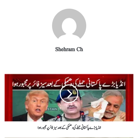
m
pp
Shehram Ch
انڈیا بڑے پاکستانی حملے کی دھمکی کے بعد سیز فائر پر مجبور ہوا