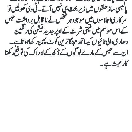
پالیسی ساز حلقوں میں زیر بحث ہی نہیں آتے۔ ٹی وی کھولیں تو
سرکاری اجلاسوں میں موجود ہر شخص نے ناقابل برداشت حبس
کے اس موسم میں قیمتی شرٹ کے اوپر جدید فیشن کی رنگین
دھاری والی ٹائیوں کیساتھ مہنگا ترین کوٹ پہن رکھا ہوتا ہے۔
ان سے حبس کے مارے لوگوں کے دْکھ کے ادراک کی توقع رکھنا
کارعبث ہے۔