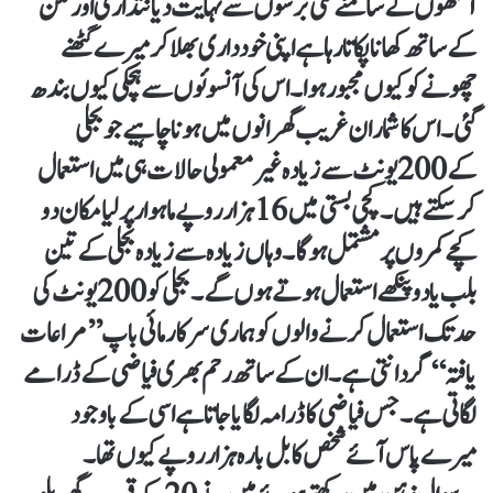
آنکھوں کے سامنے کئی برسوں سے نہایت دیانتداری اور لگن
کے ساتھ کھانا پکاتا رہا ہے اپنی خودداری بھلاکر میرے گھٹنے
چھونے کو کیوں مجبور ہوا۔ اس کی آنسوئوں سے ہچکی کیوں بندھ
گئی۔ اس کا شمار ان غریب گھرانوں میں ہونا چاہیے جو بجلی
کے 200یونٹ سے زیادہ غیر معمولی حالات ہی میں استعمال
کرسکتے ہیں۔ کچی بستی میں 16ہزار روپے ماہوار پر لیا مکان دو
کچے کمروں پر مشتمل ہوگا۔ وہاں زیادہ سے زیادہ بجلی کے تین
بلب یا دوپنکھے استعمال ہوتے ہوں گے۔ بجلی کو 200یونٹ کی
حد تک استعمال کرنے والوں کو ہماری سرکار مائی باپ ’’مراعات
یافتہ‘‘ گردانتی ہے۔ ان کے ساتھ رحم بھری فیاضی کے ڈرامے
لگاتی ہے۔ جس فیاضی کا ڈرامہ لگایا جاتا ہے اسی کے باوجود
میرے پاس آئے شخص کابل بارہ ہزار روپے کیوں تھا۔