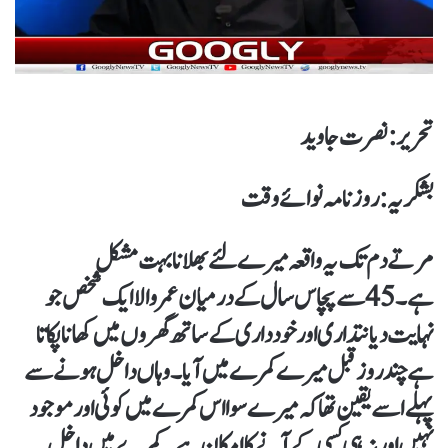
تحریر : نصرت جاوید
بشکریہ : روزنامہ نوائے وقت
مرتے دم تک یہ واقعہ میرے لئے بھلانا بہت مشکل
ہے۔ 45سے پچاس سال کے درمیان عمر والا ایک شخص جو
نہایت دیانتداری اور خودداری کے ساتھ گھروں میں کھانا پکاتا
ہے چند روز قبل میرے کمرے میں آیا۔ وہاں داخل ہونے سے
پہلے اسے یقین تھا کہ میرے سوا اس کمرے میں کوئی اور موجود
نہیں اور نہ ہی کسی کے آنے کا امکان ہے۔ کمرے میں داخل