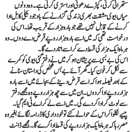
ستھرائی کرتی، کپڑے دھوتی اور استری کرتی ہے۔ وہ دونوں
میاں بیوی مشقت بھری زندگی گزارنے کے باوجود بجلی کا بل ادا
کرنے کے قابل نہیں تھے جو بارہ ہزار کے قریب تھا۔ اس کی
درخواست تھی کہ میں اسے بارہ ہزار روپے قرض دے دوں۔ وہ
ہر ماہ ایک ہزار کی قسط دے کر اسے اتاردے گا۔
اس کی بے بسی سے پریشان ہوکر میں نے دفتر گئی بیوی کو کمرے
سے نکل کر فون کیا۔ گھر آئے بے بس شخص کی داستان سنانے
کے بعد فیصلہ ہوا کہ اسے قرض دینے کے بجائے میں اسے بارہ
ہزار روپے ادا کردوں۔ ان میں سے چھ ہزار روپے وہ مجھے دفتر
سے لوٹ کر ادا کردے گی۔ میں اسے لے کر اے ٹی ایم گیا۔
پیسے نکلواکر اس کے حوالے کئے تو خودداری کا ڈرامہ لگائے بغیر وہ
مصر رہا کہ ہر ماہ ایک ہزار روپے کی قسط ادا کرے گا۔ مجھے ڈانٹ