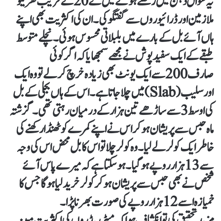
یہ سوال ذہن میں رکھتے ہوئے میں نے 20کے قریب گھریلو
ملازمین اور ڈرائیوروں سے گفتگو کی۔ ان کی اکثریت بھی اپنے
ہاں آئے بل کے بارے میں بلبلاتی محسوس ہوئی۔ نچلے متوسط
طبقے کے ایک سفید پوش نے مجھے سمجھایا کہ اگر کوئی
صارف 200سے ایک یونٹ بھی زیادہ خرچ کرلے تو وہ ایک
اور سلیب (Slab)میں چلا جاتا ہے۔ اس کے ہاں بجلی کے بل
کی اوسط 3سے ساڑھے تین ہزار کے درمیان رہتی تھی۔ گزشتہ
ماہ حبس سے پریشان ہوکر اس نے اپنے کمرے کو ٹھنڈا رکھنے کی
خاطر ایک کولر لے لیا۔ وہ کولر چلا تو اس کا بل محض اس کی وجہ
سے 13ہزار روپے ہوگیا۔ ہوسکتا ہے کہ میرے پاس آئے
شخص نے بھی حبس سے پریشان ہوکر کولر خریدلیا ہوگا جس کا
خمیازہ اسے 12ہزار روپے کی صورت بھرنا پڑا۔
مزید تحقیق کی تو انکشاف ہوا کہ میٹر ریڈروں کی اکثریت مبینہ