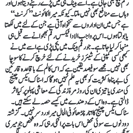
رقم بچ بھی جاتی ہے۔ اسے بینک ہی میں پڑے رہنے دیتا ہوں اور
وہاں سے منافع بھی نہیں ملتا۔ کیونکہ میرا اکائونٹ ’’کرنٹ‘‘
ہے جس میں ان اداروں سے تنخواہ آتی ہے جن کے لئے میں لکھتا
یا بولتا ہوں۔ اس پر واجب الادا ٹیکس رقم بھجوانے سے قبل ہی
منہا کرلیا جاتا ہے۔ جو رقم بینک میں بچی پڑی ہے اسے میں نے
کبھی کسی کمپنی کے شیئرز خریدنے کے لئے خرچ کرنے کا سوچا
بھی نہیں۔ مجھے سو فیصد یقین ہے کہ اس کالم کے باقاعدہ قارئین
کی بے پناہ اکثریت کوبھی یہ علم نہیں ہوگا کہ اسٹاک ایکس چینج
کی مندی یا تیزی ان کی روزمرہّ زندگی کے معاشی پہلو پر کیا اثر
ڈالتی ہے۔ وہ اس کے دھندے میں کیسے حصہ لے سکتے ہیں۔
سٹاک ایکس چینج کا اتارچڑھائو فی الحال میرا درد سر نہیں۔ گزشتہ
دو دنوں سے سوئی محض اس بات پر اٹکی رہی کہ وہ شخص جو میری