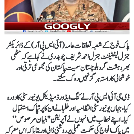
پاک فوج کے شعبہ تعلقات عامہ (آئی ایس پی آر) کے ڈائریکٹر
جنرل لیفٹیننٹ جنرل احمد شریف چوہدری نے کہا ہے کہ مٹھی
بھر دہشت گرد بلوچستان سمیت پاکستان کی مجموعی ترقی اور
خوشحالی کا راستہ ہرگز نہیں روک سکتے۔
ڈی جی آئی ایس پی آر نے کنگ ایڈورڈ میڈیکل یونیورسٹی کا دورہ
کیا، جہاں یونیورسٹی انتظامیہ اور طلبا نے ان کا پرتپاک استقبال
کیا۔ اپنے خطاب میں انہوں نے آپریشن "بنیان مرصوص”
میں پاک افواج کی حکمت عملی پر روشنی ڈالی اور بتایا کہ اس معرکہ