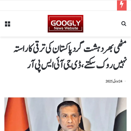
مٹھی بھر دہشت گرد پاکستان کی ترقی کا راستہ
نہیں روک سکتے، ڈی جی آئی ایس پی آر
24 جولائی, 2025