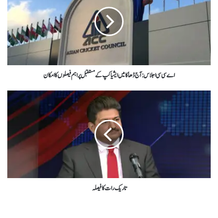
اے سی سی اجلاس: آج ڈھاکا میں ایشیا کپ کے مستقبل پر اہم فیصلوں کا امکان
تاریک رات کا فیصلہ