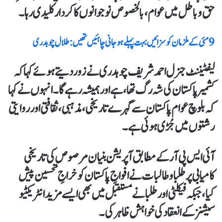
حق و باطل میں عوام، بالخصوص نوجوانوں کا کردار کلیدی رہا۔
9 مئی کے ملزمان کو سزائیں بہت پہلے ہوجانی چاہئیں تھیں : طلال چوہدری
لیفٹیننٹ جنرل احمد شریف چوہدری نے زور دیتے ہوئے کہا کہ
کشمیر پاکستان کی شہ رگ تھا، ہے اور ہمیشہ رہے گا۔ انہوں نے کہا
کہ بلوچ عوام پاکستان سے گہرے تاریخی، مذہبی، ثقافتی اور روایتی
رشتوں میں جُڑی ہوئی ہے۔
آئی ایس پی آر کے مطابق آپریشن بنیان مرصوص کی تاریخی
کامیابی پر طلبا و طالبات نے افواجِ پاکستان کو خراجِ تحسین پیش
کیا، جبکہ فیکلٹی اور طلبا نے مستقبل میں بھی ایسے مزید انٹریکٹیو
سیشنز کے انعقاد کی خواہش ظاہر کی۔