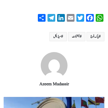
S
T
Li
E
T
Fa
W
ha
el
nk
m
wi
ce
ha
re
eg
ed
ail
tte
bo
ts
پاک فوج
لیفٹیننٹ
میڈیکل
ra
In
r
ok
A
m
pp
Azeem Mudassir