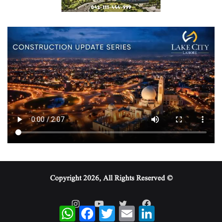
© Copyright 2026, All Rights Reserved
WhatsApp
Facebook
Twitter
Email
LinkedIn