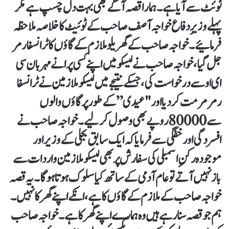
ٹوئٹ سے آیا ہے۔ ہمارا قصہ آگے بھی بہت دل چسپ ہے مگر
پہلے وزیرِ دفاع خواجہ آصف صاحب کے ٹوئیٹ کا خلاصہ ملاحظہ
فرمائیے۔ خواجہ صاحب کے گھریلو ملازم کے گاؤں کا ٹرانسفارمر
جل گیا، خواجہ صاحب نے لیسکو میں اپنے کسی پرانے مہربان سی
ای او سے درخواست کی، جسکے نتیجے میں لیسکو ملازمین نے ٹرانسفا
رمر مرمت کر دیا اور "عیدی” کے طور پر گاؤں والوں
سے 80000 روپے بھی وصول کر لیے۔ خواجہ صاحب نے
افسردگی اور خفگی سے فرمایا کہ ایک سابق بجلی کے وزیر اور
موجودہ رکنِ اسمبلی کی سفارش پر بھی لیسکو ملازمین واردات سے
باز نہیں آتے تو عام آدمی کے ساتھ کیا سلوک ہوتا ہو گا۔یہ قصہ
خواجہ صاحب کے ملازم کے گاؤں کا ہے، انکے اپنے گھر کا نہیں۔
ہم جو قصہ سنا رہے ہیں وہ ہمارے اپنے گھر کا ہے۔ خواجہ صاحب