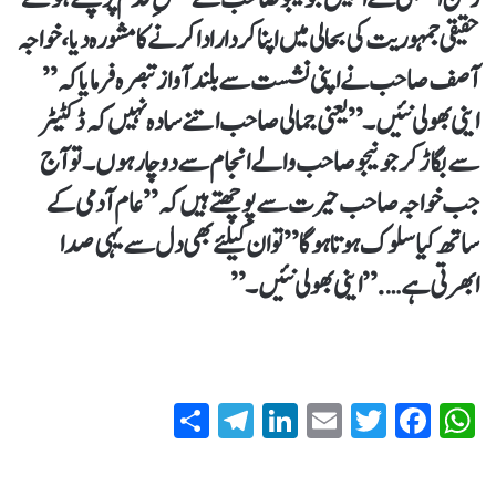
حقیقی جمہوریت کی بحالی میں اپنا کردار ادا کرنے کا مشورہ دیا، خواجہ
آصف صاحب نے اپنی نشست سے بلند آواز تبصرہ فرمایا کہ ”
اینی بھولی نئیں۔” یعنی جمالی صاحب اتنے سادہ نہیں کہ ڈکٹیٹر
سے بگاڑ کر جونیجو صاحب والے انجام سے دوچار ہوں۔تو آج
جب خواجہ صاحب حیرت سے پوچھتے ہیں کہ”عام آدمی کے
ساتھ کیا سلوک ہوتا ہو گا” تو ان کیلئے بھی دل سے یہی صدا
ابھرتی ہے….”اینی بھولی نئیں۔”
S
T
Li
E
T
Fa
W
ha
el
nk
m
wi
ce
ha
re
eg
ed
ail
tte
bo
ts