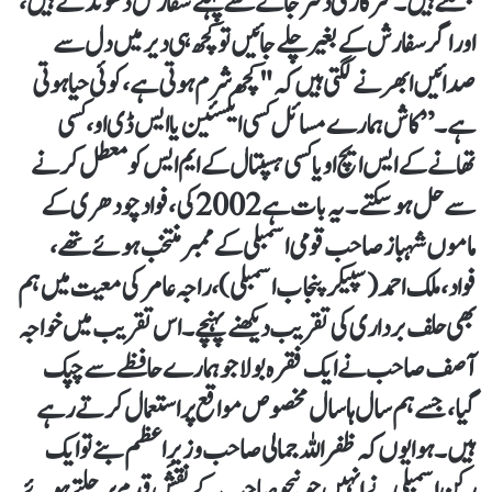
بھگتتے ہیں۔ سرکاری دفتر جانے سے پہلے سفارش ڈھونڈتے ہیں،
اور اگر سفارش کے بغیر چلے جائیں تو کچھ ہی دیر میں دل سے
صدائیں ابھرنے لگتی ہیں کہ "کچھ شرم ہوتی ہے، کوئی حیا ہوتی
ہے۔” کاش ہمارے مسائل کسی ایکسئین یا ایس ڈ ی او، کسی
تھانے کے ایس ایچ او یا کسی ہسپتال کے ایم ایس کو معطل کرنے
سے حل ہو سکتے۔یہ بات ہے 2002کی، فواد چودھری کے
ماموں شہباز صاحب قومی اسمبلی کے ممبر منتخب ہوئے تھے،
فواد، ملک احمد (سپیکر پنجاب اسمبلی)، راجہ عامر کی معیت میں ہم
بھی حلف برداری کی تقریب دیکھنے پہنچے۔ اس تقریب میں خواجہ
آصف صاحب نے ایک فقرہ بولا جو ہمارے حافظے سے چپک
گیا، جسے ہم سال ہا سال مخصوص مواقع پر استعمال کرتے رہے
ہیں۔ ہوا یوں کہ ظفراللہ جمالی صاحب وزیرِ اعظم بنے تو ایک
رکن اسمبلی نے انہیں جونیجو صاحب کے نقشِ قدم پر چلتے ہوئے