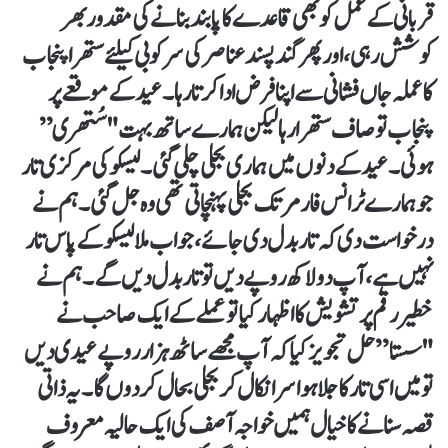
قربانی کے عمل کو بھی قاعدے کا پابند بنانے کی مقدور بھر
کوشش رہی، اور پھر گند پسند عناصر کی سرکوبی کیلئے ستھرا پنجاب
کا عملہ جاں فشانی سے اپنا فرض ادا کرتا رہا۔ عید کے موقعے پر
پنجاب تو صاف ستھرا رہا لیکن ہمارے ساتھ بہت "سُتھری”
ہوئی۔ عید کے دنوں میں ہماری بجلی چلی گئی۔ لیسکو کی مرکزی تار
جو ہمارے ٹرانس فارمر تک بجلی پہنچاتی تھی وہ جل گئی۔ ہم نے
درخواست دی کہ تار بدل دی جائے، جواب ملا لیسکو کے پاس تار
نہیں ہے، آپ دو لاکھ روپے دیں تو تار بدل دیں گے۔ ہم نے
خطیر رقم پر تشویش کا اظہار کیا تو عملے کے ایک صاحب نے
"سستا” حل تجویز کیا کہ آپ مجھے ساٹھ ہزار روپے عیدی دیں
تو میں اسی تار کا جلا ہوا سرا نکال کر بجلی بحال کر دوں گا۔ یہ ذاتی
قصہ سنانے کا خیال ہمیں خواجہ آصف کی ایک حالیہ معروف