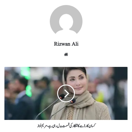
ra
In
r
ok
A
m
pp
Rizwan Ali
کسان کارڈ سےکاشتکار کی قسمت بدل رہی ہے،مریم نواز