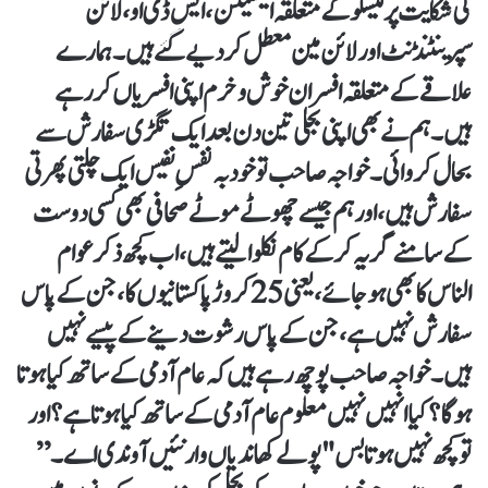
کی شکایت پر لیسکو کے متعلقہ ایکسیئن، ایس ڈ ی او، لائن
سپرینٹنڈنٹ اور لائن مین معطل کر دیے گئے ہیں۔ ہمارے
علاقے کے متعلقہ افسران خوش و خرم اپنی افسریاں کر رہے
ہیں۔ ہم نے بھی اپنی بجلی تین دن بعد ایک تگڑی سفارش سے
بحال کروائی۔ خواجہ صاحب تو خود بہ نفسِ نفیس ایک چلتی پھرتی
سفارش ہیں، اور ہم جیسے چھوٹے موٹے صحافی بھی کسی دوست
کے سامنے گریہ کر کے کام نکلوا لیتے ہیں، اب کچھ ذکر عوام
الناس کا بھی ہو جائے، یعنی 25کروڑ پاکستانیوں کا، جن کے پاس
سفارش نہیں ہے، جن کے پاس رشوت دینے کے پیسے نہیں
ہیں۔ خواجہ صاحب پوچھ رہے ہیں کہ عام آدمی کے ساتھ کیا ہوتا
ہو گا؟ کیا انہیں نہیں معلوم عام آدمی کے ساتھ کیا ہوتا ہے؟ اور
تو کچھ نہیں ہوتا بس "پولے کھاندیاں وار نئیں آوندی اے۔”