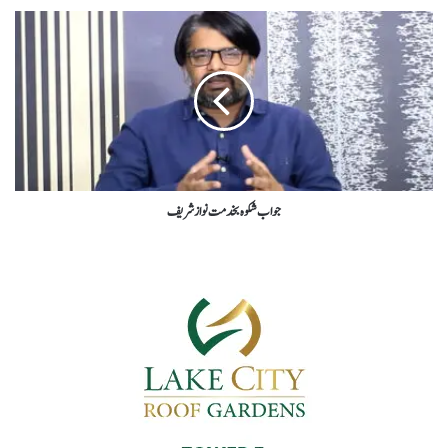
جواب شکوہ بخدمت نوازشریف