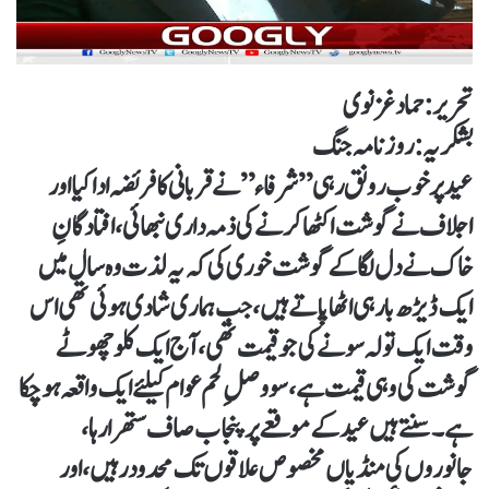
تحریر: حماد غزنوی
بشکریہ: روزنامہ جنگ
عید پر خوب رونق رہی”شرفاء”نے قربانی کا فریضہ ادا کیا اور
اجلاف نے گوشت اکٹھا کرنے کی ذمہ داری نبھائی، افتادگانِ
خاک نے دل لگا کے گوشت خوری کی کہ یہ لذت وہ سال میں
ایک ڈیڑھ بار ہی اٹھا پاتے ہیں، جب ہماری شادی ہوئی تھی اس
وقت ایک تولہ سونے کی جو قیمت تھی، آج ایک کلو چھوٹے
گوشت کی وہی قیمت ہے، سو وصلِ لحم عوام کیلئے ایک واقعہ ہو چکا
ہے۔سنتے ہیں عید کے موقعے پر پنجاب صاف ستھرا رہا،
جانوروں کی منڈیاں مخصوص علاقوں تک محدود رہیں، اور