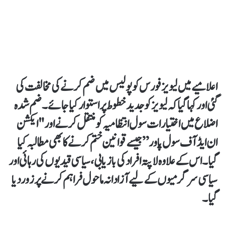
اعلامیے میں لیویز فورس کو پولیس میں ضم کرنے کی مخالفت کی
گئی اور کہا گیا کہ لیویز کو جدید خطوط پر استوار کیا جائے۔ ضم شدہ
اضلاع میں اختیارات سول انتظامیہ کو منتقل کرنے اور "ایکشن
ان ایڈ آف سول پاور” جیسے قوانین ختم کرنے کا بھی مطالبہ کیا
گیا۔ اس کے علاوہ لاپتہ افراد کی بازیابی، سیاسی قیدیوں کی رہائی اور
سیاسی سرگرمیوں کے لیے آزادانہ ماحول فراہم کرنے پر زور دیا
گیا۔