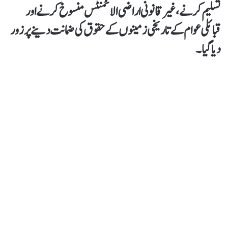
تسلیم کرنے، غیر قانونی اراضی الاٹمنٹس منسوخ کرنے اور
قبائلی عوام کے تاریخی زمینوں کے حقوق کی ضمانت دینے پر زور
دیا گیا۔