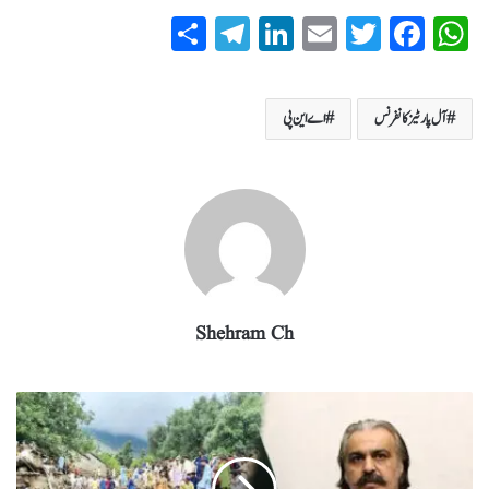
S
T
Li
E
T
Fa
W
ha
el
nk
m
wi
ce
ha
re
eg
ed
ail
tte
bo
ts
آل پارٹیزکانفرنس
اے این پی
ra
In
r
ok
A
m
pp
Shehram Ch