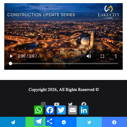
© Copyright 2026, All Rights Reserved
WhatsApp
Facebook
Twitter
Email
LinkedIn
Telegram
Share