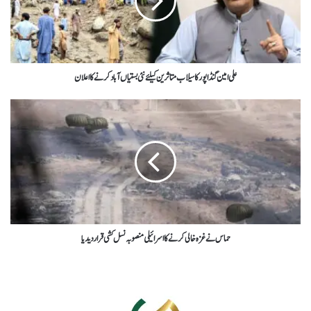
علی امین گنڈاپورکاسیلاب متاثرین کیلئےنئی بستیاں آباد کرنےکااعلان
حماس نےغزہ خالی کرنےکااسرائیلی منصوبہ نسل کشی قرار دیدیا