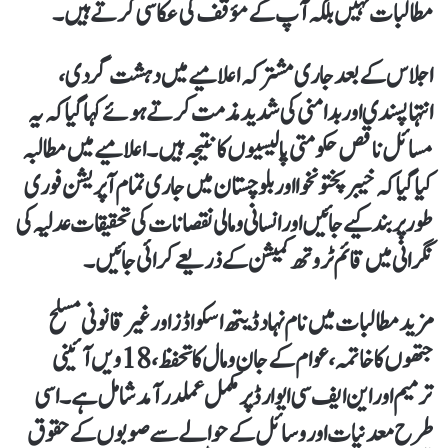
مطالبات نہیں بلکہ آپ کے مؤقف کی عکاسی کرتے ہیں۔
اجلاس کے بعد جاری مشترکہ اعلامیے میں دہشت گردی،
انتہاپسندی اور بدامنی کی شدید مذمت کرتے ہوئے کہا گیا کہ یہ
مسائل ناقص حکومتی پالیسیوں کا نتیجہ ہیں۔ اعلامیے میں مطالبہ
کیا گیا کہ خیبرپختونخوا اور بلوچستان میں جاری تمام آپریشن فوری
طور پر بند کیے جائیں اور انسانی و مالی نقصانات کی تحقیقات عدلیہ کی
نگرانی میں قائم ٹروتھ کمیشن کے ذریعے کرائی جائیں۔
مزید مطالبات میں نام نہاد ڈیتھ اسکواڈز اور غیر قانونی مسلح
جتھوں کا خاتمہ، عوام کے جان و مال کا تحفظ، 18ویں آئینی
ترمیم اور این ایف سی ایوارڈ پر مکمل عملدرآمد شامل ہے۔ اسی
طرح معدنیات اور وسائل کے حوالے سے صوبوں کے حقوق