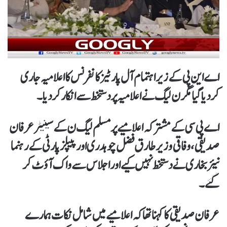
اے این پی کے زیراہتمام آل پارٹیز کانفرنس کا اعلامیہ جاری
کردیا گیا مگرن لیگ نے اعلامیہ پردستخط سے انکار کردیا۔
اے پی سی کے مشترکہ اعلامیے پر مسلم لیگ ن کے سینیٹر عرفان
صدیقی، وفاقی وزیر طارق فضل چوہدری اور پیپلز پارٹی کے رہنما
نیئر بخاری نے دستخط نہیں کیے اور اجلاس سے واک آؤٹ کر
گئے۔
عرفان صدیقی کا کہنا تھا کہ اعلامیے میں شامل نکات ہمارے