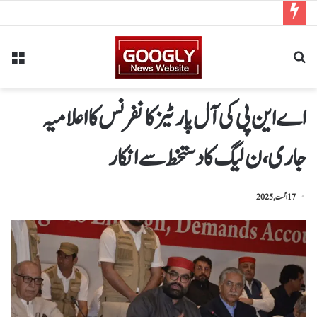
اے این پی کی آل پارٹیزکانفرنس کااعلامیہ
جاری،ن لیگ کادستخط سے انکار
17 اگست, 2025