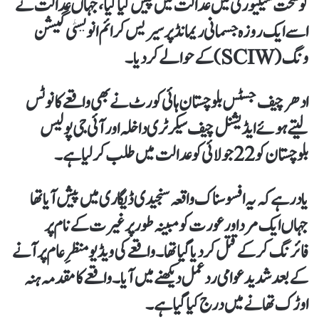
کو سخت سیکیورٹی میں عدالت میں پیش کیا گیا، جہاں عدالت نے
اسے ایک روزہ جسمانی ریمانڈ پر سیریس کرائم انویسٹی گیشن
ونگ (SCIW) کے حوالے کر دیا۔
ادھر چیف جسٹس بلوچستان ہائی کورٹ نے بھی واقعے کا نوٹس
لیتے ہوئے ایڈیشنل چیف سیکرٹری داخلہ اور آئی جی پولیس
بلوچستان کو 22 جولائی کو عدالت میں طلب کر لیا ہے۔
یاد رہے کہ یہ افسوسناک واقعہ سنجیدی ڈیگاری میں پیش آیا تھا
جہاں ایک مرد اور عورت کو مبینہ طور پر غیرت کے نام پر
فائرنگ کرکے قتل کر دیا گیا تھا۔ واقعے کی ویڈیو منظرِ عام پر آنے
کے بعد شدید عوامی ردعمل دیکھنے میں آیا۔ واقعے کا مقدمہ ہنہ
اوڑک تھانے میں درج کیا گیا ہے۔