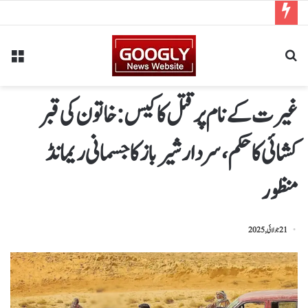
غیرت کے نام پر قتل کا کیس: خاتون کی قبر
کشائی کا حکم ، سردار شیرباز کا جسمانی ریمانڈ
منظور
21 جولائی, 2025