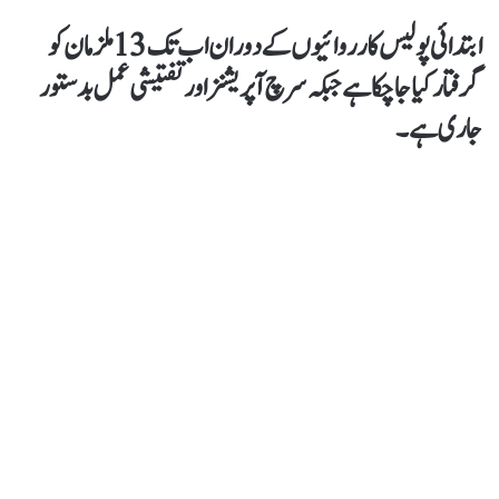
ابتدائی پولیس کارروائیوں کے دوران اب تک 13 ملزمان کو
گرفتار کیا جا چکا ہے جبکہ سرچ آپریشنز اور تفتیشی عمل بدستور
جاری ہے۔