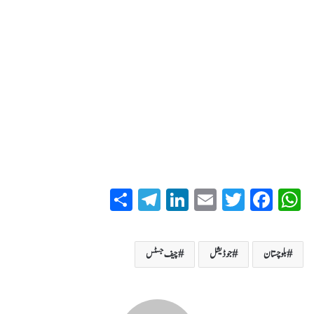
S
T
Li
E
T
Fa
W
ha
el
nk
m
wi
ce
ha
re
eg
ed
ail
tte
bo
ts
بلوچستان
جوڈیشل
چیف جسٹس
ra
In
r
ok
A
m
pp