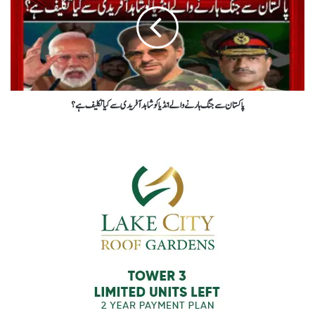
پاکستان سے جنگ ہارنے والے انڈیا کو شاہد آفریدی سے کیا تکلیف ہے؟