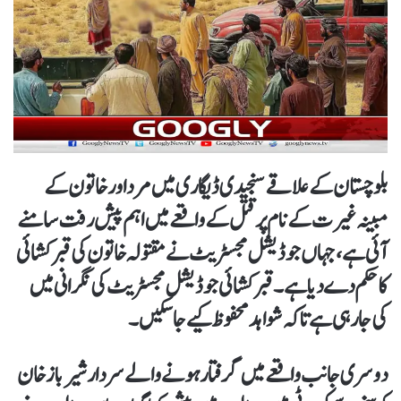
بلوچستان کے علاقے سنجیدی ڈیگاری میں مرد اور خاتون کے
مبینہ غیرت کے نام پر قتل کے واقعے میں اہم پیش رفت سامنے
آئی ہے، جہاں جوڈیشل مجسٹریٹ نے مقتولہ خاتون کی قبر کشائی
کا حکم دے دیا ہے۔ قبر کشائی جوڈیشل مجسٹریٹ کی نگرانی میں
کی جا رہی ہے تاکہ شواہد محفوظ کیے جا سکیں۔
دوسری جانب واقعے میں گرفتار ہونے والے سردار شیر باز خان