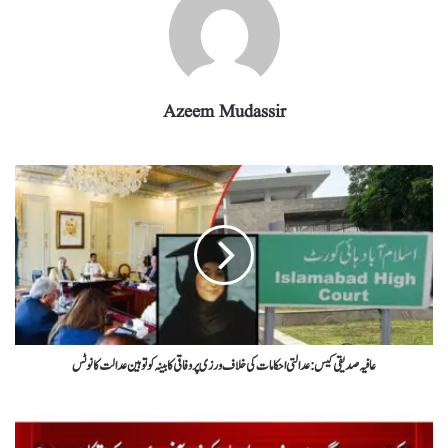
Azeem Mudassir
عافیہ صدیقی کیس: عدالتی احکامات کی خلاف ورزی پر وفاقی کابینہ کو توہین عدالت کا نوٹس