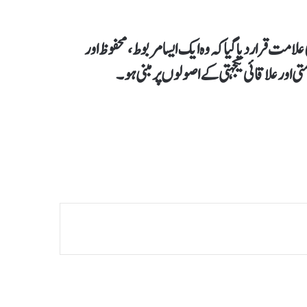
مت قرار دیا گیا کہ وہ ایک ایسا مربوط، محفوظ اور
متی اور علاقائی یکجہتی کے اصولوں پر مبنی ہو۔