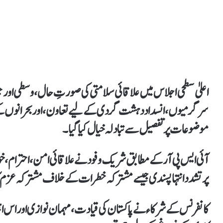
اعلیٰ سطحی اجلاس میں علاقائی سلامتی کی صورتِ حال، وسطی اور جن
سرگرمیوں، انسداد دہشت گردی کے لیے تعاون، اور بحرانوں کے د
موضوعات پر تفصیل سے تبادلہ خیال کیا گیا۔
آئی ایس پی آر کے مطابق شریک وفود نے علاقائی امن، احترام، 
پرتشدد انتہا پسندی جیسے مشترکہ خطرات کے خلاف مشترکہ عزم کا 
کانفرنس کے شرکاء نے پاکستان کی قیادت، مہمان نوازی اور اس