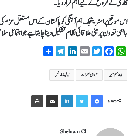
کاری کے فروغ کے لیے اہم قرار دیا۔
اس موقع پر اسٹریٹجک ہم آہنگی کو پاکستان کے اس مستقل عزم کی علا
باہمی تعاون پر مبنی علاقائی نظام تشکیل دینا چاہتا ہے جو اجتماعی سلا
S
T
Li
E
T
Fa
W
ha
el
nk
m
wi
ce
ha
re
eg
ed
ail
tte
bo
ts
عاصم منیر
عالمی خطرات
فیلڈمارشل
ra
In
r
ok
A
m
pp
Share
Shehram Ch