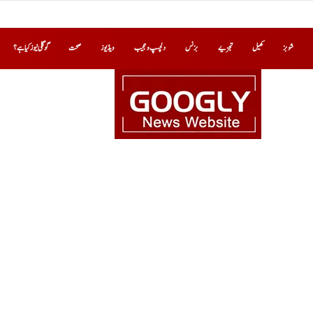
شوبز
کھیل
تجزیے
بزنس
دلچسپ و عجیب
ویڈیوز
صحت
گوگلی نیوز کیا ہے؟