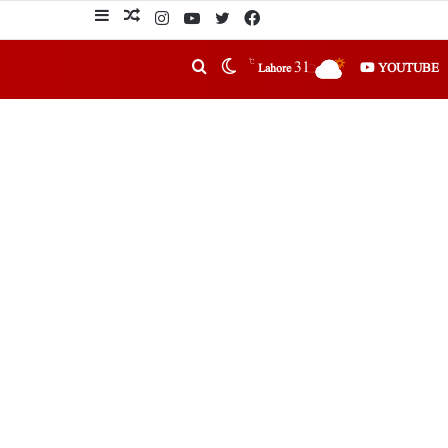
℃
31
YOUTUBE
Lahore