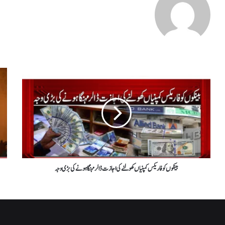
بینکوں کو فاریکس کمپنیاں کھولنے کی اجازت ڈالر مہنگا ہونے کی بڑی وجہ