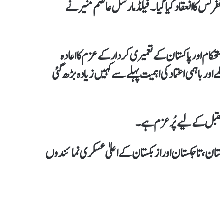
کا انعقاد کیا گیا۔ فیلڈ مارشل عاصم منیر نے
ام اور پاکستان کے تعمیری کردار کے عزم کا اعادہ
ر باہمی اعتماد کی اہمیت پہلے سے کہیں زیادہ بڑھ گئی
ستقبل کے لیے پُرعزم ہے۔
ان، تاجکستان اور ازبکستان کے اعلیٰ عسکری نمائندوں