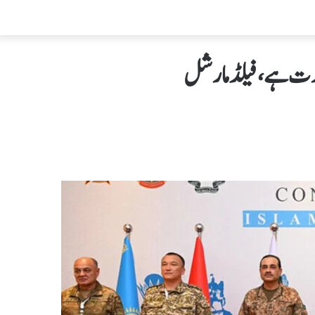
رورت ہے،فیلڈمارشل