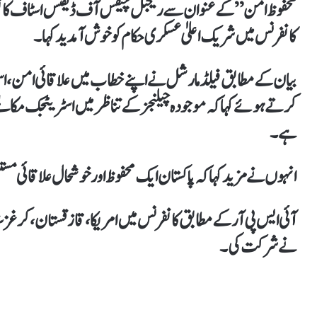
محفوظ امن” کے عنوان سے ریجنل چیفس آف ڈیفنس اسٹاف کانفرنس 
کانفرنس میں شریک اعلیٰ عسکری حکام کو خوش آمدید کہا۔
بیان کے مطابق فیلڈ مارشل نے اپنے خطاب میں علاقائی امن، استحک
کرتے ہوئے کہا کہ موجودہ چیلنجز کے تناظر میں اسٹریٹجک مکالمے او
ہے۔
انہوں نے مزید کہا کہ پاکستان ایک محفوظ اور خوشحال علاقائی م
آئی ایس پی آر کے مطابق کانفرنس میں امریکا، قازقستان، کرغزست
نے شرکت کی۔