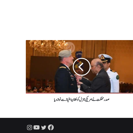
صدرمملکت نے امریکی جنرل کو نشان امتیاز سے نواز دیا