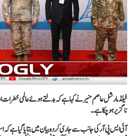
فیلڈ مارشل عاصم منیر نے کہا ہے کہ بدلتے ہوئے عالمی خطرات اور 
ناگزیر ہو چکا ہے۔
آئی ایس پی آر کی جانب سے جاری کردہ بیان میں بتایا گیا ہے کہ اس