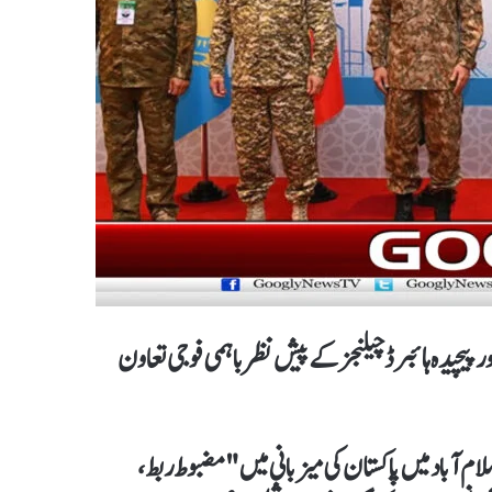
پیچیدہ ہائبرڈ چیلنجز کے پیش نظر باہمی فوجی تعاون
لام آباد میں پاکستان کی میزبانی میں "مضبوط ربط،