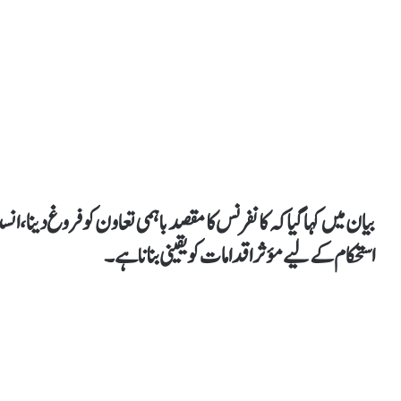
بیان میں کہا گیا کہ کانفرنس کا مقصد باہمی تعاون کو فروغ دینا، ان
استحکام کے لیے مؤثر اقدامات کو یقینی بنانا ہے۔