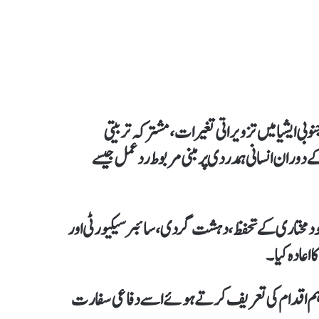
وبی ایشیا میں تزویراتی تغیرات، مشترکہ تربیتی
وران انسانی ہمدردی پر مبنی مربوط ردعمل جیسے
خودمختاری کے تحفظ، دہشت گردی، سائبر سیکیورٹی اور
اعادہ کیا۔
 اہم اقدام کی تعریف کرتے ہوئے اسے دفاعی سفارت