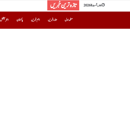
تازہ ترین خبریں
ہفتہ, اگست 8 2026
صفحہ اول
تازہ خبریں
اہم خبریں
پاکستان
انٹرنیشنل