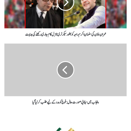
عمران خان کی سلمان اکرم راجہ کو بطورسیکرٹری جنرل کام جاری رکھنےکی ہدایت
پنجاب میں سیلابی صورت حال: فوج کو مدد کےلیے طلب کرلیا گیا