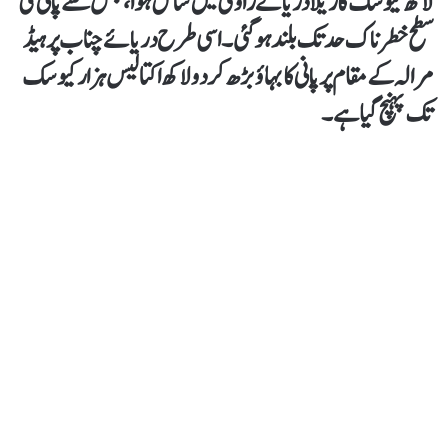
لاکھ کیوسک کا ریلا دریائے راوی میں شامل ہوا، جس سے پانی کی
سطح خطرناک حد تک بلند ہوگئی۔ اسی طرح دریائے چناب پر ہیڈ
مرالہ کے مقام پر پانی کا بہاؤ بڑھ کر دو لاکھ اکتالیس ہزار کیوسک
تک پہنچ گیا ہے۔