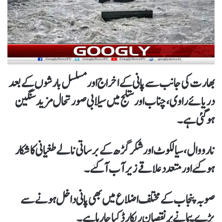
بھارت کی جانب سے پانی کے اخراج اور مسلسل بارشوں کے بعد
دریائے راوی، چناب اور ستلج میں سیلابی صورتحال مزید سنگین
ہوگئی ہے۔
نارووال، سیالکوٹ اور شکرگڑھ کے برساتی نالے طغیانی کا شکار
ہو گئے اور متعدد علاقے زیر آب آگئے۔
صوبہ پنجاب کے مختلف اضلاع میں بھی پانی داخل ہونے سے
بڑے پیمانے پر نقصان ریکارڈ کیا جارہا ہے۔