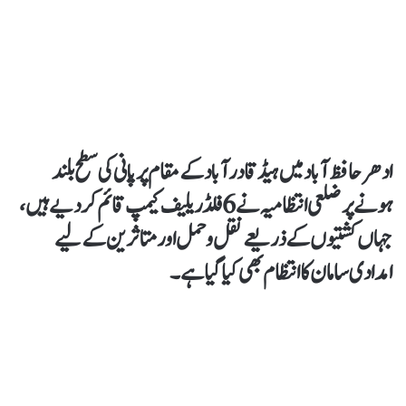
ادھر حافظ آباد میں ہیڈ قادر آباد کے مقام پر پانی کی سطح بلند
ہونے پر ضلعی انتظامیہ نے 6 فلڈ ریلیف کیمپ قائم کر دیے ہیں،
جہاں کشتیوں کے ذریعے نقل و حمل اور متاثرین کے لیے
امدادی سامان کا انتظام بھی کیا گیا ہے۔