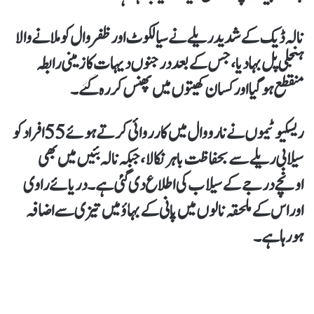
نالہ ڈیک کے شدید ریلے نے سیالکوٹ اور ظفروال کو ملانے والا
ہنجلی پل بہا دیا، جس کے بعد درجنوں دیہات کا زمینی رابطہ
منقطع ہوگیا اور کسان کھیتوں میں پھنس کر رہ گئے۔
ریسکیو ٹیموں نے نارووال میں کارروائی کرتے ہوئے 55 افراد کو
سیلابی ریلے سے بحفاظت باہر نکالا، جبکہ نالہ بئیں میں بھی
اونچے درجے کے سیلاب کی اطلاع دی گئی ہے۔ دریائے راوی
اور اس کے ملحقہ نالوں میں پانی کے بہاؤ میں تیزی سے اضافہ
ہورہا ہے۔