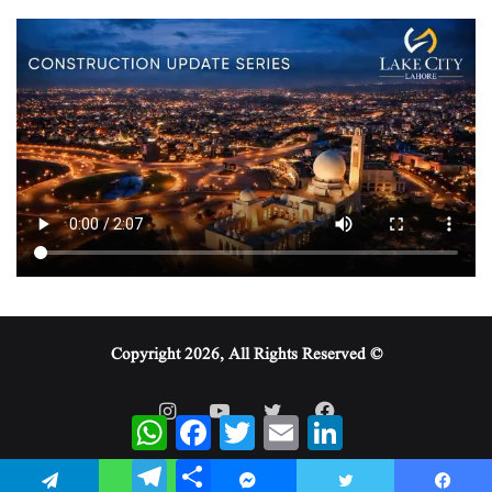
© Copyright 2026, All Rights Reserved
WhatsApp
Facebook
Twitter
Email
LinkedIn
Telegram
Share