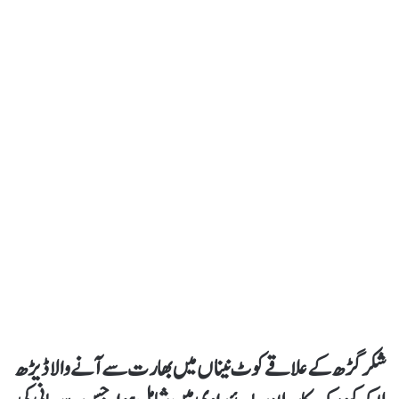
شکرگڑھ کے علاقے کوٹ نیناں میں بھارت سے آنے والا ڈیڑھ