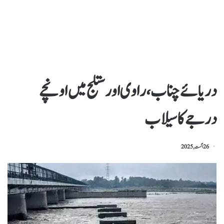
دریائے چناب، راوی اور ستلج میں اونچے
درجے کا سیلاب
26 اگست, 2025