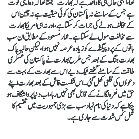
تھا، ابھی حال ہی کا واقعہ ہے کہ بھارت سمجھتا تھا کہ وہ ایسی قوت
ہے جس کے سامنے نہ پاکستان کی کوئی حیثیت ہے نہ چین اس
کے مخالف ہونے کی جرات کر سکتا ہے، اور نہ ہی امریکا بھارت
سے مخالفت مول لے سکتا ہے۔ عمار مسعود کے مطابق ان سب
باتوں کے پروپیگنڈے کو زیادہ عرصہ نہیں ہوا، لیکن حالیہ پاک
بھارت جنگ کے بعد جس طرح بھارت نے پاکستان کی عسکری
طاقت کے سامنے گھٹنے ٹیک دیے اس سے بھارت کے بہت سے
دعوؤں کی قلعی کھل گئی۔ اس شکست فاش کے بعد بھارت اپنے
حق میں نعرہ لگانے کے قابل بھی نہیں رہا، اب دنیا پر واشگاف ہو
چکا ہے کہ دنیا کی نام نہاد سب سے بڑی جمہوریت میں تقسیم کا
عمل کس شدت سے جاری ہے۔