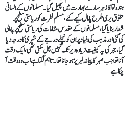
ہندوتوا کا زہر سارے بھارت میں پھیل گیا۔ مسلمانوں کے انسانی
حقوق بری طرح پامال کیے گئے، مسلم نفرت کو ریاستی سطح پر
شعار بنایا گیا، مسلمانوں کے مقدس مقامات کی ریاستی سطح پر پامالی
کی گئی اور مذہب کی بنیاد پر ان کو نچلے درجے کے شہری کا درجہ دیا
گیا، جبر کی یہ کیفیت زیادہ دیر تک نہیں چل سکتی تھی، ایک وقت
آنا تھا جب صبر کا پیمانہ لبریز ہو جانا تھا۔ تاہم لگتا ہے اب وہ وقت آ
چکا ہے