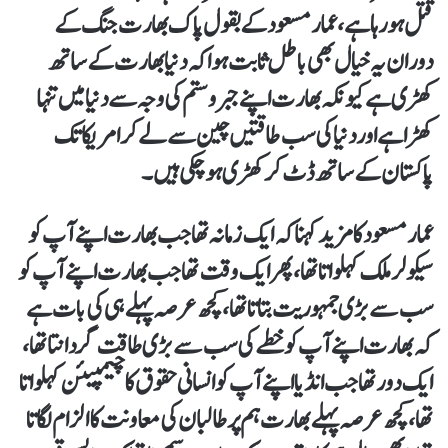
قتل ہو رہا ہے، عمار مسعود کے بقول پاک بھارت جنگ کے
دوران یہ خیال بھی باطل ثابت ہوا کہ دنیا بھارت کے ساتھ
کھڑی ہے کیونکہ بھارت اپنے جبر وستم کی وجہ سے دنیا میں تنہا
کھڑا ہے اور دنیا کی سب طاقتیں چین سے لے کر امریکا تک
پاکستان کے ساتھ ڈٹ کر کھڑی ہو چکی ہیں۔
عمار مسعود کا مزید کہنا کہ ایک زمانہ تھا جب بھارت اپنے آپ کو
سیکولر ملک کہلواتا تھا، پھر ایک وقت تھا جب بھارت اپنے آپ کو
سب سے بڑی جمہوریت بتاتا تھا، کچھ عرصہ پہلے ہی کی بات ہے
کہ بھارت اپنے آپ کو خطے کی سب سے بڑی طاقت گردانتا تھا،
ایک دور تھا جب انڈیا اپنے آپ کو انسانی حقوق کا چیمپیئن کہلواتا
تھا، کچھ عرصہ پہلے بھارت ہم پر طالبان کی معاونت کا الزام لگاتا