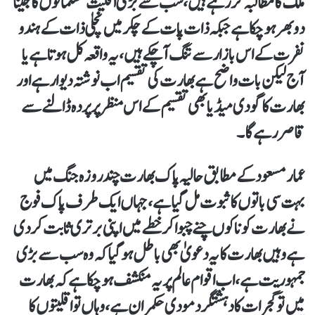
ملک کا مطالبہ کررہے ہیں، سب سے بڑی اقلیت مسلمانوں کا جینا
دوبھر ہو چکا ہے جبکہ ذات پات کے چکر میں نچلی ذات کے ہندو
نفرت کے اس بازار سے تنگ آ چکے ہیں، یہ واقعہ کل ہوتا ہے یا
آج لیکن بات واضح ہے بھارت کی تقسیم اب نوشتہ دیوار ہے اور
بھارت کا گودی میڈیا بھی تقسیم کے اس منظر پر پردہ ڈالنے سے
قاصر رہے گا۔
عمار مسعود کے مطابق حالیہ پاک بھارت چند روزہ جنگ میں
بہت سی باتوں کا ثبوت مل گیا ہے، جہاں ایک طرف پاک فوج
نے بھارت کو ناکوں چنے چبوا کر خطے میں اپنی برتری ثابت کر دی
ہے وہیں بھارت کا یہ دعویٰ بھی باطل ہوگیا کہ وہ سب سے بڑی
جمہوریت ہے، اب اقوام عالم پر یہ منکشف ہو چکا ہے کہ بھارت
میں تو گجرات کا دہشتگرد مودی حکمران ہے، وہاں تو اقلیتوں کا