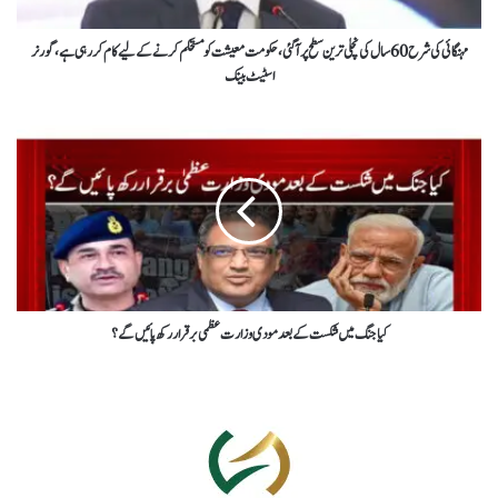
مہنگائی کی شرح 60 سال کی نچلی ترین سطح پر آگئی،حکومت معیشت کو مستحکم کرنے کے لیے کام کر رہی ہے ، گورنر
اسٹیٹ بینک
کیا جنگ میں شکست کے بعد مودی وزارت عظمی برقرار رکھ پائیں گے؟