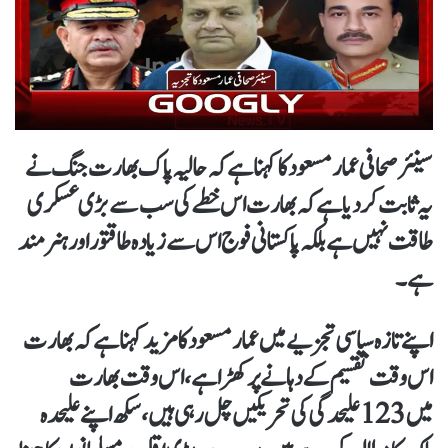
سینئر صحافی عمار مسعود کا کہنا ہے کہ حالیہ پاک بھارت جنگ نے
یہ ثابت کر دیا ہے کہ بھارت اس خطے کی سب سے بڑی عسکری
طاقت نہیں ہےبلکہ پاکستانی فوج اس سے زیادہ طاقتور اور ہنر مند
ہے۔
اپنے تازہ سیاسی تجزیے میں عمار مسعود کا مزید کہنا ہے کہ بھارت
اس وقت تقسیم کے دہانے پر کھڑا ہے، اس وقت بھارت
میں 123 علیحدگی کی تحریکیں چل رہی ہیں، سکھ اپنے علیحدہ