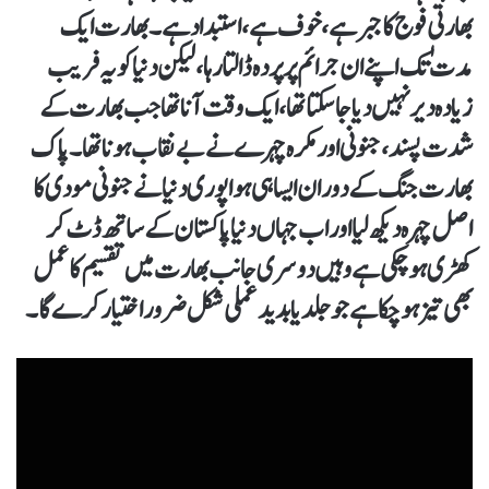
بھارتی ٖفوج کا جبر ہے، خوف ہے، استبداد ہے۔ بھارت ایک
مدت تک اپنے ان جرائم پر پردہ ڈالتا رہا، لیکن دنیا کو یہ فریب
زیادہ دیر نہیں دیا جا سکتا تھا، ایک وقت آنا تھا جب بھارت کے
شدت پسند، جنونی اور مکرہ چہرے نے بے نقاب ہونا تھا۔ پاک
بھارت جنگ کے دوران ایسا ہی ہوا پوری دنیا نے جنونی مودی کا
اصل چہرہ دیکھ لیا اور اب جہاں دنیا پاکستان کے ساتھ ڈٹ کر
کھڑی ہو چکی ہے وہیں دوسری جانب بھارت میں تقسیم کا عمل
بھی تیز ہو چکا ہے جو جلد یا بدید عملی شکل ضرور اختیار کرے گا۔