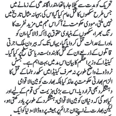
تحریک کو مدت سے کچلا جا رہا تھا، اندرا گاندھی کے زمانے میں
جس طرح سکھوں کا قتل عام کیا گیا اس کی بہیمانہ مثال تاریخ میں
نہیں ملتی، مودی حکومت نے آکر اس مہم میں مزید نفرت کا
رنگ بھرا، سکھوں کے بنیادی حقوق پر ڈاکہ ڈالا گیا، ان کو
ماورائے عدالت قتل کروایا گیا، یہاں تک کہ بیرون ملک اجرتی
قاتلوں کے ذریعے ان کے قتل کا بندوبست ریاستی سطح پر کیا گیا۔
کینیڈا کے وزیراعظم کا بیان اس مد میں بہت اہم ہے۔ جسٹں
ٹروڈو نے واضح طور پر نہ صرف کینیڈا میں سکھ رہنما کے قتل کا
الزام بھارتی حکومت پر عائد کیا بلکہ بھارت کو بین الاقوامی
دہشتگرد بھی قرار دیا۔ اس سے بڑی ہزیمت کسی قوم کے لیے اور
کیا ہوگی کہ دنیا ان کو بین الاقوامی دہشتگرد کے طور پر یاد رکھتی ہو،
لیکن بھارت نے اپنے ان جرائم پر ہمیشہ پردہ ڈالا، دنیا کو ایک