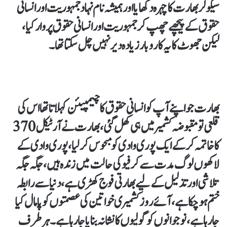
سیکولر بھارت کا چہرہ دکھایا اور ہمیشہ نام نہاد جمہوریت اور انسانی
حقوق کے پیچھے چھپ کر جمہوریت اور انسانی حقوق پر وار کیا،
لیکن جھوٹ کا یہ کاروبار زیادہ دیر نہیں چل سکتا تھا۔
بھارت جو اپنے آپ کو انسانی حقوق کا چیمپیئن کہلاتا تھا اس کی
قلعی تو مقبوضہ کشمیر میں ہی کھل گئی، بھارت نے آرٹیکل 370
کا خاتمہ کرکے ایک پوری وادی کو مبحوس کرلیا، پوری وادی کے
لاکھوں لوگ مدت سے کرفیو کی حالت میں زندہ ہیں، جگہ جگہ
تلاشی اور تذلیل کے لیے بھارتی فوج کھڑی ہے، دنیا سے رابطہ
ختم ہو چکا ہے، آئے روز کشمیری خواتین کی عصمتوں کو پامال کیا
جا رہا ہے، نوجوانوں کو گولیوں کا نشانہ بنایا جا رہا ہے۔ ہر طرف