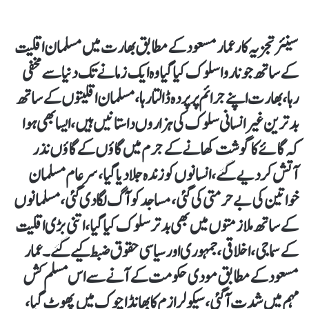
سینئر تجزیہ کار عمار مسعود کے مطابق بھارت میں مسلمان اقلیت
کے ساتھ جو ناروا سلوک کیا گیا وہ ایک زمانے تک دنیا سے مخفی
رہا، بھارت اپنے جرائم پر پردہ ڈالتا رہا، مسلمان اقلیتوں کے ساتھ
بدترین غیر انسانی سلوک کی ہزاروں داستانیں ہیں، ایسا بھی ہوا
کہ گائے کا گوشت کھانے کے جرم میں گاؤں کے گاؤں نذر
آتش کردیے گئے، انسانوں کو زندہ جلا دیا گیا، سرعام مسلمان
خواتین کی بے حرمتی کی گئی، مساجد کو آگ لگا دی گئی، مسلمانوں
کے ساتھ ملازمتوں میں بھی بدتر سلوک کیا گیا، اتنی بڑی اقلیت
کے سماجی، اخلاقی، جمہوری اور سیاسی حقوق ضبط کیے گئے۔ عمار
مسعود کے مطابق مودی حکومت کے آنے سے اس مسلم کش
مہم میں شدت آ گئی، سیکولر ازم کا بھانڈا چوک میں پھوٹ گیا،