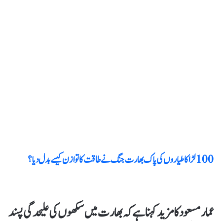
عمار مسعود کا مزید کہنا ہے کہ بھارت میں سکھوں کی علیحدگی پسند