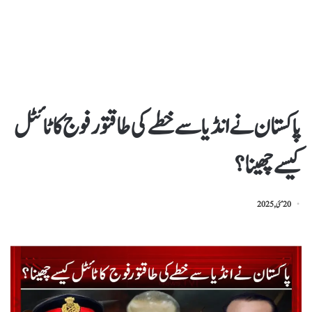
پاکستان نے انڈیا سے خطے کی طاقتور فوج کا ٹائٹل
کیسے چھینا؟
20 مئی, 2025