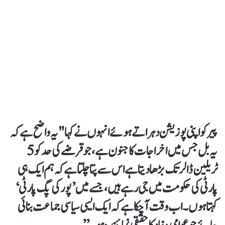
پیر کو اپنی پوزیشن دہراتے ہوئے انہوں نے کہا "یہ واضح ہے کہ
یہ بل جس میں اخراجات کا جنون ہے، جو قرضے کی حد کو 5
ٹریلین ڈالر تک بڑھا دیتا ہے اس سے پتا چلتا ہے کہ ہم ایک ہی
پارٹی کی حکومت میں جی رہے ہیں، جسے میں ’پورکی پگ پارٹی‘
کہتا ہوں۔ اب وقت آ چکا ہے کہ ایک ایسی سیاسی جماعت بنائی