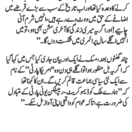
کرنے کا وعدہ کیا تھا اور اب تاریخ کے سب سے بڑے قرضے میں
اضافے کے حق میں ووٹ دے رہے ہیں، انہیں شرم آنی
چاہیے! اور اگر یہ میری زندگی کا آخری مشن بھی ہو، تو میں
انہیں اگلے سال پرائمری میں شکست دوں گا۔”
چند گھنٹوں بعد، مسک نے ایک اور بیان جاری کیا جس میں کہا گیا
کہ اگر یہ بل منظور ہوا تو اگلے ہی دن وہ "امریکا پارٹی” کے نام
سے ایک نئی سیاسی جماعت قائم کریں گے۔ ان کا کہنا تھا
کہ”ہمارے ملک کو ڈیموکریٹ-ریپبلکن یونی پارٹی کے متبادل
کی ضرورت ہے، تاکہ عوام کو واقعی اپنی آواز مل سکے۔”