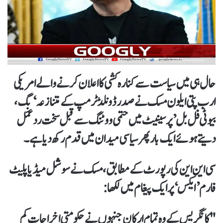
حال ہی میں سیاست سے کنارہ کشی کا اعلان کرنے والے امریکی
ارب پتی ایلون مسک نے صدر ڈونلڈ ٹرمپ کے متنازعہ ‘بِگ،
بیوٹی فل بل’ پر سینیٹ میں حتمی ووٹنگ سے قبل سخت ردعمل
دیتے ہوئے ایک بار پھر سیاسی میدان میں قدم رکھ دیا ہے۔
سی این این کی رپورٹ کے مطابق، مسک نے سوشل میڈیا پلیٹ
فارم ’ایکس‘ پر ایک پیغام میں لکھا:
"کانگریس کے وہ تمام ارکان جنہوں نے حکومتی اخراجات کم