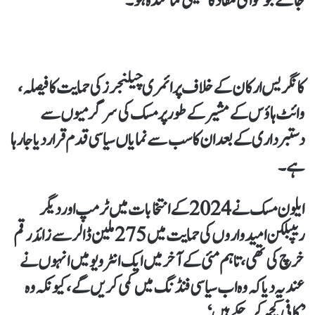
جائے جو عوامی مفاد کا حقیقی نمائندہ ہو۔”
کانگریس ارکان کے خلاف پرائمری چیلنجرز کی حمایت کا فیصلہ،
وائٹ ہاؤس کے مشیر کے طور پر مسک کی سرگرمیوں سے
دستبرداری کے بعد ان کا سب سے نمایاں سیاسی قدم قرار دیا جا رہا
ہے۔
ایلون مسک نے 2024 کے انتخابات میں ٹرمپ اور دیگر
ریپبلکن امیدواروں کی حمایت میں 275 ملین ڈالر سے زائد رقم
خرچ کی تھی، تاہم مئی کے آخر میں ایک انٹرویو میں انہوں نے
عندیہ دیا کہ وہ اب سیاسی فنڈنگ میں کمی کریں گے، کیونکہ وہ
’کافی کچھ کر چکے ہیں‘۔