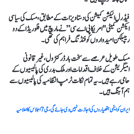
فیڈرل الیکشن کمیشن کی دستاویزات کے مطابق، مسک کی سیاسی
ایکشن کمیٹی "امریکا پی اے سی” نے مارچ میں فلوریڈا کے دو
ریپبلکن امیدواروں کو فنڈنگ فراہم کی تھی۔
مسک طویل عرصے سے سخت بارڈر کنٹرول، غیر قانونی
امیگریشن کے خلاف اقدامات اور ملک بدری کی پالیسیوں کے
حامی رہے ہیں ۔ یہ تمام نکات ٹرمپ انتظامیہ کی پالیسیوں سے
ہم آہنگ ہیں۔
ایران کو ایٹمی ہتھیاروں کی اجازت نہیں دی جائے گی، جی 7 اجلاس کا اعلامیہ