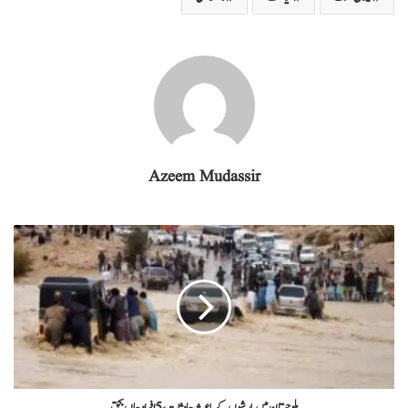
ra
In
r
ok
A
m
pp
Azeem Mudassir