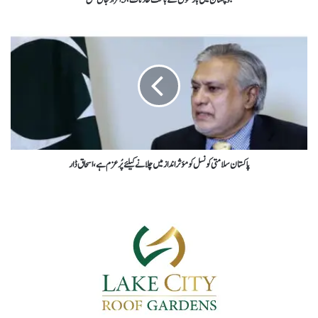
بلوچستان میں بارشوں کے باعث حادثات، 5 افراد جاں بحق
پاکستان سلامتی کونسل کو مؤثر انداز میں چلانے کیلئے پُرعزم ہے، اسحاق ڈار