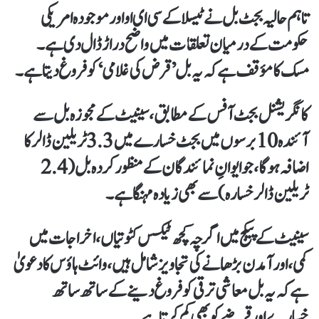
تاہم حالیہ بجٹ بل نے ٹیسلا کے سی ای او اور موجودہ امریکی
حکومت کے درمیان تعلقات میں واضح دراڑ ڈال دی ہے۔
مسک کا مؤقف ہے کہ یہ بل ’قرض کی غلامی‘ کو فروغ دیتا ہے۔
کانگریشنل بجٹ آفس کے مطابق، سینیٹ کے مجوزہ بل سے
آئندہ 10 برسوں میں بجٹ خسارے میں 3.3 ٹریلین ڈالر کا
اضافہ ہو گا، جو ایوانِ نمائندگان کے منظور کردہ بل (2.4
ٹریلین ڈالر خسارہ) سے بھی زیادہ مہنگا ہے۔
سینیٹ کے پیکج میں اگرچہ کچھ ٹیکس کٹوتیاں، اخراجات میں
کمی، اور آمدن بڑھانے کی تجاویز شامل ہیں، وائٹ ہاؤس کا دعویٰ
ہے کہ یہ بل معاشی ترقی کو فروغ دینے کے ساتھ ساتھ
خسارے اور قرضے کو بھی کم کرتا ہے۔