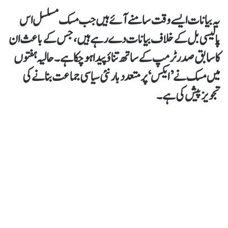
یہ بیانات ایسے وقت سامنے آئے ہیں جب مسک مسلسل اس
پالیسی بل کے خلاف بیانات دے رہے ہیں، جس کے باعث ان
کا سابق صدر ٹرمپ کے ساتھ تناؤ پیدا ہو چکا ہے۔ حالیہ ہفتوں
میں مسک نے ’ایکس‘ پر متعدد بار نئی سیاسی جماعت بنانے کی
تجویز پیش کی ہے۔