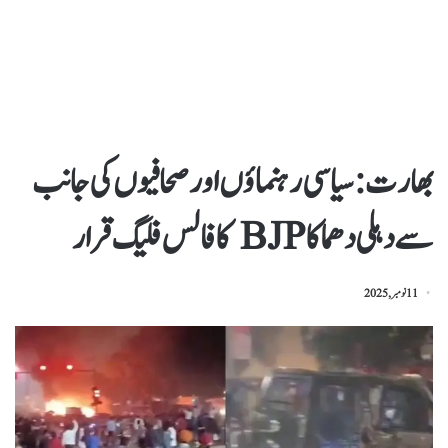
بھارت: سیاسی رہنماؤں اور صحافیوں کی جانب
سے دہلی دھماکا BJP کا فالس فلیگ قرار
11 نومبر, 2025