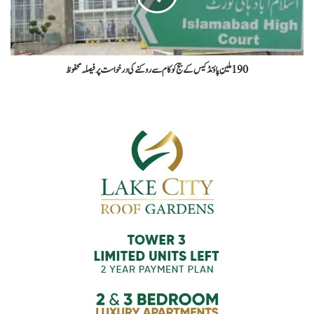
190 ملین پاؤنڈ کیس کے جج کو کام سے روکنے کی درخواست پر فیصلہ محفوظ