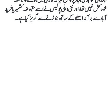
ابتدائی شواہد کی بنیاد پر واضح کیا کہ گاڑی میں ہونے والا حملہ
خودکش نہیں تھا، اور نئی دہلی پولیس نے اسے مقبوضہ کشمیر یا فرید
آباد سے برآمد اسلحے کے ساتھ جوڑنے سے گریز کیا ہے۔