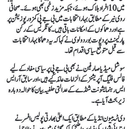
میں 10 افراد ہلاک ہوئے، جبکہ مزید زخمی بھی ہوئے۔ صحافی
روی نیر کے مطابق بہار انتخابات میں بی جے پی کمزور پوزیشن پر
ہے اور دھماکوں کے امکانات باقی ہیں۔ کانگریس کے رکن
پارلیمنٹ پردیوت بوردولوی نے کہا کہ یہ دھماکا بہار انتخابات
سے قبل متوقع سیاسی اقدام تھا۔
سوشل میڈیا صارفین نے بھی بی جے پی پر سیاسی مفاد کے لیے
فالس فلیگ آپریشنز کے الزامات عائد کیے ہیں، اور سابق آر ایس
ایس رہنما یشونت شنڈے کے عدالتی حلفیہ بیان کا حوالہ دوبارہ
زیر بحث آیا ہے۔
دی ٹریبیون انڈیا کے مطابق ایک اعلیٰ بھارتی پولیس افسر نے