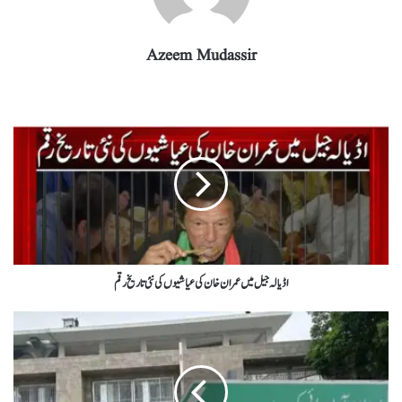
Azeem Mudassir
اڈیالہ جیل میں عمران خان کی عیاشیوں کی نئی تاریخ رقم