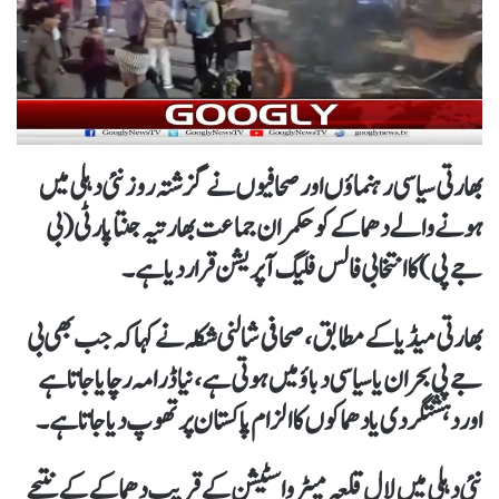
بھارتی سیاسی رہنماؤں اور صحافیوں نے گزشتہ روز نئی دہلی میں
ہونے والے دھماکے کو حکمران جماعت بھارتیہ جنتا پارٹی (بی
جے پی) کا انتخابی فالس فلیگ آپریشن قرار دیا ہے۔
بھارتی میڈیا کے مطابق، صحافی شالنی شکلہ نے کہا کہ جب بھی بی
جے پی بحران یا سیاسی دباؤ میں ہوتی ہے، نیا ڈرامہ رچایا جاتا ہے
اور دہشتگردی یا دھماکوں کا الزام پاکستان پر تھوپ دیا جاتا ہے۔
نئی دہلی میں لال قلعہ میٹرو اسٹیشن کے قریب دھماکے کے نتیجے