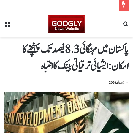
پاکستان میں مہنگائی 8.3 فیصد تک پہنچنے کا
امکان: ایشیائی ترقیاتی بینک کا انتباہ
9 جولائی, 2026