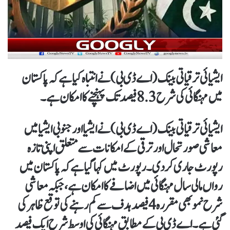
ایشیائی ترقیاتی بینک (اے ڈی بی) نے انتباہ کیا ہے کہ پاکستان
میں مہنگائی کی شرح 8.3 فیصد تک پہنچنے کا امکان ہے۔
ایشیائی ترقیاتی بینک (اے ڈی بی) نے ایشیا اور جنوبی ایشیا میں
معاشی صورتحال اور ترقی کے امکانات سے متعلق اپنی تازہ
رپورٹ جاری کر دی۔رپورٹ میں کہا گیا ہے کہ پاکستان میں
رواں مالی سال مہنگائی میں اضافے کا امکان ہے، جبکہ معاشی
شرح نمو بھی مقررہ 4 فیصد ہدف سے کم رہنے کی توقع ظاہر کی
گئی ہے۔ اے ڈی بی کے مطابق مہنگائی کی اوسط شرح ایک فیصد