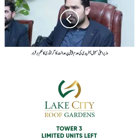
وزیراعلیٰ سہیل آفریدی کی عدم پیشی پر عدالت کا گرفتاری کا حکم برقرار