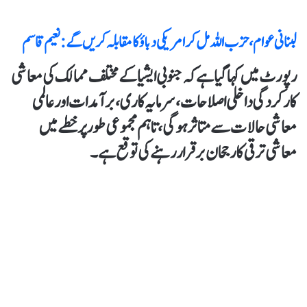
لبنانی عوام، حزب اللہ مل کر امریکی دباؤ کا مقابلہ کریں گے: نعیم قاسم
رپورٹ میں کہا گیا ہے کہ جنوبی ایشیا کے مختلف ممالک کی معاشی
کارکردگی داخلی اصلاحات، سرمایہ کاری، برآمدات اور عالمی
معاشی حالات سے متاثر ہو گی، تاہم مجموعی طور پر خطے میں
معاشی ترقی کا رجحان برقرار رہنے کی توقع ہے۔