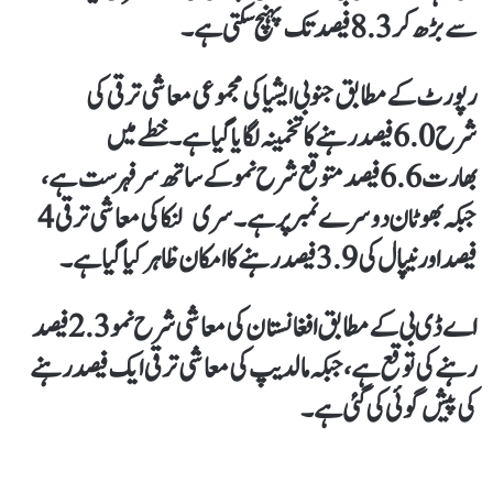
سے بڑھ کر 8.3 فیصد تک پہنچ سکتی ہے۔
رپورٹ کے مطابق جنوبی ایشیا کی مجموعی معاشی ترقی کی
شرح 6.0 فیصد رہنے کا تخمینہ لگایا گیا ہے۔ خطے میں
بھارت 6.6 فیصد متوقع شرح نمو کے ساتھ سرفہرست ہے،
جبکہ بھوٹان دوسرے نمبر پر ہے۔ سری لنکا کی معاشی ترقی 4
فیصد اور نیپال کی 3.9 فیصد رہنے کا امکان ظاہر کیا گیا ہے۔
اے ڈی بی کے مطابق افغانستان کی معاشی شرح نمو 2.3 فیصد
رہنے کی توقع ہے، جبکہ مالدیپ کی معاشی ترقی ایک فیصد رہنے
کی پیش گوئی کی گئی ہے۔