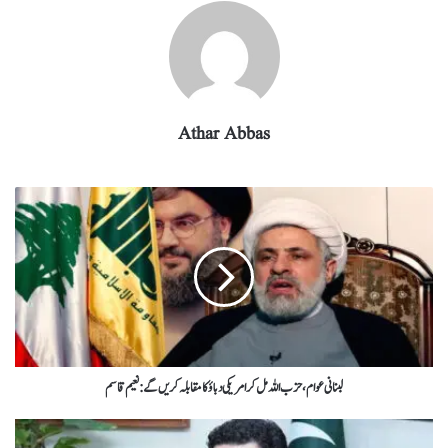
Athar Abbas
لبنانی عوام، حزب اللہ مل کر امریکی دباؤ کا مقابلہ کریں گے: نعیم قاسم