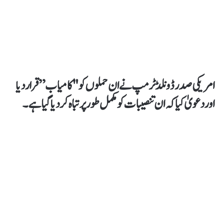
امریکی صدر ڈونلڈ ٹرمپ نے ان حملوں کو "کامیاب” قرار دیا
اور دعویٰ کیا کہ ان تنصیبات کو مکمل طور پر تباہ کر دیا گیا ہے۔