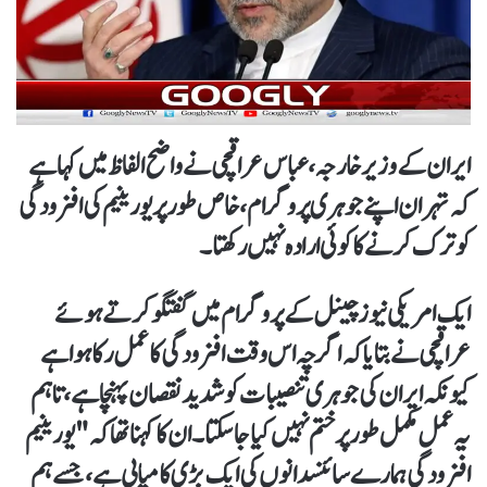
ایران کے وزیر خارجہ، عباس عراقچی نے واضح الفاظ میں کہا ہے
کہ تہران اپنے جوہری پروگرام، خاص طور پر یورینیم کی افزودگی
کو ترک کرنے کا کوئی ارادہ نہیں رکھتا۔
ایک امریکی نیوز چینل کے پروگرام میں گفتگو کرتے ہوئے
عراقچی نے بتایا کہ اگرچہ اس وقت افزودگی کا عمل رکا ہوا ہے
کیونکہ ایران کی جوہری تنصیبات کو شدید نقصان پہنچا ہے، تاہم
یہ عمل مکمل طور پر ختم نہیں کیا جا سکتا۔ ان کا کہنا تھا کہ "یورینیم
افزودگی ہمارے سائنسدانوں کی ایک بڑی کامیابی ہے، جسے ہم