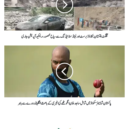
گلگت بلتستان : کلاؤڈ برسٹ اور لینڈ سلائیڈنگ سے سیاح محصور، ریسکیو آپریشن جاری
پاکستان شاہینز سکواڈ میں شامل ساجد خان انگوٹھے کی انجری کے باعث انگلینڈ دورے سے باہر