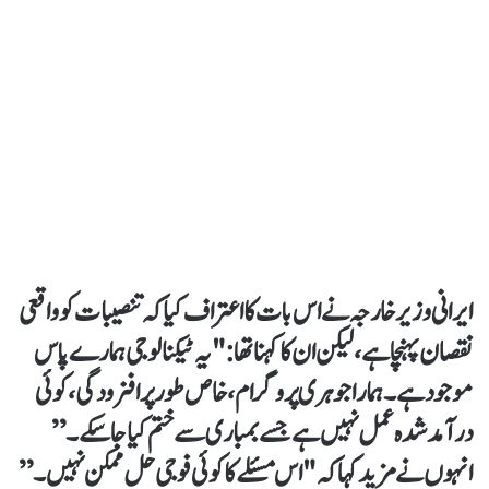
ایرانی وزیر خارجہ نے اس بات کا اعتراف کیا کہ تنصیبات کو واقعی
نقصان پہنچا ہے، لیکن ان کا کہنا تھا: "یہ ٹیکنالوجی ہمارے پاس
موجود ہے۔ ہمارا جوہری پروگرام، خاص طور پر افزودگی، کوئی
درآمد شدہ عمل نہیں ہے جسے بمباری سے ختم کیا جا سکے۔”
انہوں نے مزید کہا کہ "اس مسئلے کا کوئی فوجی حل ممکن نہیں۔”