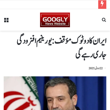
ایران کا دوٹوک مؤقف: یورینیم افزودگی
جاری رہے گی
22 جولائی, 2025