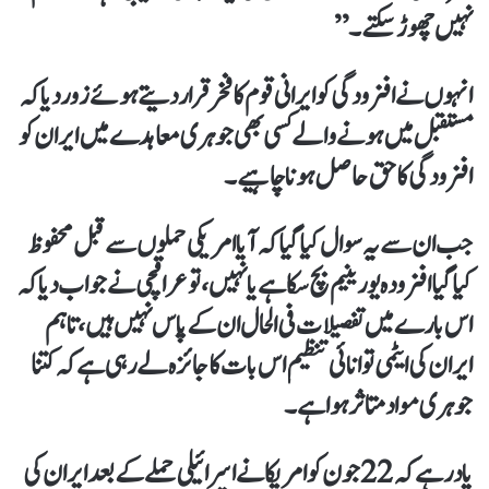
نہیں چھوڑ سکتے۔”
انہوں نے افزودگی کو ایرانی قوم کا فخر قرار دیتے ہوئے زور دیا کہ
مستقبل میں ہونے والے کسی بھی جوہری معاہدے میں ایران کو
افزودگی کا حق حاصل ہونا چاہیے۔
جب ان سے یہ سوال کیا گیا کہ آیا امریکی حملوں سے قبل محفوظ
کیا گیا افزودہ یورینیم بچ سکا ہے یا نہیں، تو عراقچی نے جواب دیا کہ
اس بارے میں تفصیلات فی الحال ان کے پاس نہیں ہیں، تاہم
ایران کی ایٹمی توانائی تنظیم اس بات کا جائزہ لے رہی ہے کہ کتنا
جوہری مواد متاثر ہوا ہے۔
یاد رہے کہ 22 جون کو امریکا نے اسرائیلی حملے کے بعد ایران کی