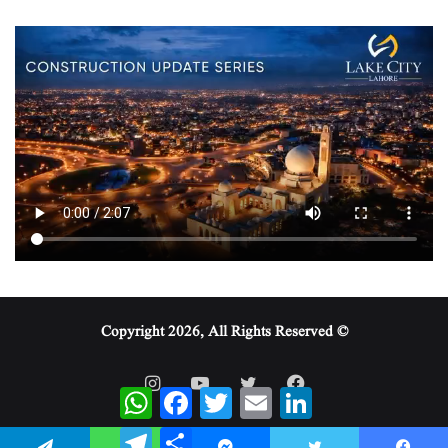
© Copyright 2026, All Rights Reserved
WhatsApp
Facebook
Twitter
Email
LinkedIn
Telegram
Share