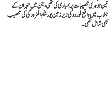
تین جوہری تنصیبات پر بمباری کی تھی، جن میں تہران کے
جنوب میں واقع فوردو کی زیر زمین یورینیم افزودگی کی تنصیب
بھی شامل تھی۔