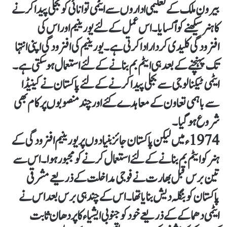
بیرون ملک کے تعلیمی اداروں سے ایٹمی توانائی کو بجلی پیدا کرنے
کا ہنر سیکھنے کو اْکسایا۔ اس عمل کے لئے یورینیم اور اس کی
افزودگی کلیدی کردار ادا کرتی ہے۔ یورینیم کی افزودگی اپنی انتہا
تک پہنچنے کے بعد ہی ایٹم بم بنانے کے لئے استعمال ہوسکتی ہے۔
ایٹمی ٹیکنالوجی سے بجلی پیدا کرنے کے لئے پاکستان نے کینیڈا
سے باہمی تعاون کے معاہدے کئے اور چند منصوبوں پر کام بھی
شروع ہوگیا۔
1974ء میں لیکن پاکستان جائز بنیادوں پر یورینیم افزودگی کے
ہنر کو ایٹم بم بنانے کے لئے استعمال کرنے کو مجبور ہوا۔ اس سے
تین برس قبل بھارت نے فوجی مداخلت کے ذریعے مشرقی
پاکستان کو بنگلہ دیش بنایا تھا۔ اس کے چند ہی برس بعد اس نے
ایٹمی دھماکے کے ذریعے خود کو جنوبی ایشیاء کا پردھان ثابت