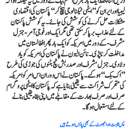
دریں اثناء فقط ایک بار جنرل اسلم بیگ کے دور میں یہ فیصلہ ہوا کہ
لیبیا اور ایران کو ’’ایٹمی ٹیکنالوجی بیچ کر‘‘ پاکستان کی اقتصادی
مشکلات حل کرنے کی کوشش کی جائے۔ یہ کوشش پاکستان
کے لئے عذاب برپاکرسکتی تھی مگر ایک اور فوجی آمر-جنرل
مشرف- کے دور میں امریکہ کو ایک بار پھر افغانستان میں
مداخلت کرنا پڑی۔ نائن الیون نے پاکستان کی امریکہ کو یاد
دلادی۔ جنرل مشرف اور صدر بش ٹچ بٹنوں کی جوڑی کی طرح
’’اک مِک‘‘ہوگئے۔ پاکستان نے اس دوران اس امر کو امریکہ
کی متحرک شراکت سے یقینی بنایا ہے کہ پاکستان کا ایٹمی پروگرام
صرف اور صرف بھارت کے مقابلے میں اپنی بقاء یقینی بنانے
کے لئے استعمال ہوگا۔
پس ثابت ہوا جھوٹ کے بھی پاؤں ہوتے ہیں