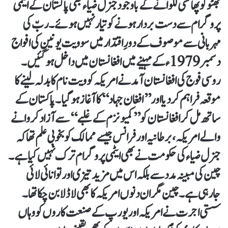
بھٹو کو پھانسی لگوانے کے باوجود جنرل ضیاء بھی پاکستان کے ایٹمی
پروگرام سے دست بردار ہونے کو تیار نہیں ہوئے۔ ربّ کی
مہربانی سے موصو ف کے دورِ اقتدار میں سوویت یونین کی افواج
دسمبر1979ء کے مہینے میں افغانستان میں داخل ہوگئیں۔
روسی فوج کی افغانستان آمد نے امریکہ کو ویت نام کا بدلہ لینے کا
موقعہ فراہم کردیا اور ’’افغان جہاد‘‘ کا آغاز ہوگیا۔ پاکستان کے
ساتھ مل کر افغانستان کو ’’کمیونزم کے غلبے‘‘ سے آزاد کروانے
والے امریکہ، برطانیہ اور فرانس جیسے ممالک کو بخوبی علم تھا کہ
جنرل ضیاء کی حکومت نے بھی ایٹمی پروگرام ترک نہیں کیا ہے۔
چین کی مبینہ مدد سے بلکہ اس میں مزید تیزی اور توانائی لائی
جارہی ہے۔ چین مگر ان دنوں امریکہ کا بھی لاڈلا بن چکا تھا۔
سستی اجرت نے امریکہ اور یورپ کے صنعت کاروں کو وہاں