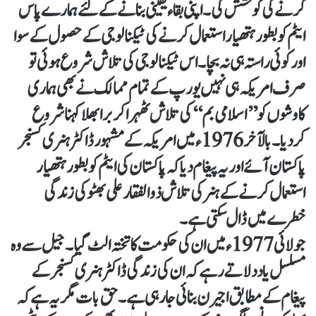
کرنے کی کوشش کی۔ اپنی بقاء یقینی بنانے کے لئے ہمارے پاس
ایٹم کو بطور ہتھیار استعمال کرنے کی ٹیکنالوجی کے حصول کے سوا
اور کوئی راستہ ہی نہ بچا۔ اس ٹیکنالوجی کی تلاش شروع ہوئی تو
صرف امریکہ ہی نہیں یورپ کے تمام ممالک نے بھی ہماری
کاوشوں کو ’’اسلامی بم‘‘ کی تلاش ٹھہراکر برا بھلا کہنا شروع
کردیا۔ بالآخر 1976ء میں امریکہ کے مشہور ڈاکٹر ہنری کسنجر
پاکستان آئے اور یہ پیغام دیا کہ پاکستان کی ایٹم کو بطور ہتھیار
استعمال کرنے کے ہنر کی تلاش ذوالفقار علی بھٹو کی زندگی
خطرے میں ڈال سکتی ہے۔
جولائی 1977ء میں ان کی حکومت کا تختہ الٹ گیا۔ جیل سے وہ
مسلسل یاد دلاتے رہے کہ ان کی زندگی ڈاکٹر ہنری کسنجر کے
پیغام کے مطابق اجیرن بنائی جارہی ہے۔ حق بات مگر یہ ہے کہ