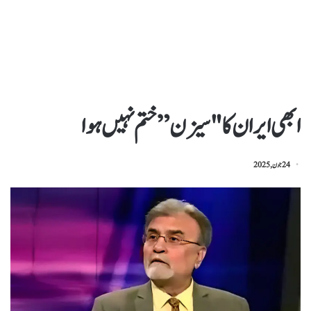
ابھی ایران کا "سیزن” ختم نہیں ہوا
24 جون, 2025