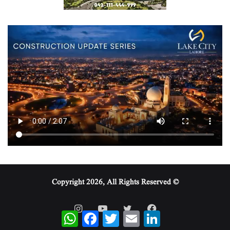
© Copyright 2026, All Rights Reserved
WhatsApp
Facebook
Twitter
Email
LinkedIn