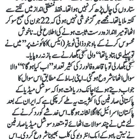
ستاروں کی چال پڑھ کر نہیں ہوا تھا۔ فقط منطقی انداز میں نکتے سے
نکتہ ملایا تھا۔ مجھے ہرگز خوشی نہیں ہوئی کہ 22جون کی صبح سوکر
اٹھا تو میرا اندازہ درست ثابت ہونے کی اطلاع ملی۔ ناخوش
محسوس کرنے کے باوجود ذاتی ٹویٹر(ایکس) اکائونٹ پر ’’میں نے
تو پہلے ہی بتادیا تھا‘‘ والی شیخی بگھارنے سے باز نہ رہ پایا۔
شیخی بگھارلی تو باقاعدہ فالورز کی کثیر تعداد ’’اب کیا ہوگا؟‘‘ والا
سوال اٹھانا شروع ہوگئی۔ اپنی بساط کے مطابق اس سوال کا
جواب دیتے ہوئے اچانک دریافت ہوا کہ سوشل میڈیا کے
پاکستانی صارفین کی اکثریت یہ طے کرچکی ہے کہ ایران کے بعد
پاکستان اسرائیل کا اگلا نشانہ ہوگا۔ اس خدشے کو رد کرنے کے
لئے میں نے چند سوالات اٹھائے تو متعدد سوشل میڈیا صارفین
نے نیتن یاہو کے ایک انٹرویو کی کلپ بھیجنا شروع کردی۔ اس