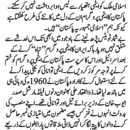
اسلامی ملک کو ایٹمی ہتھیار سے لیس ہوا برداشت نہیں کرسکتے۔
پاکستان کا ایٹمی پروگرام ان کے دل میں کانٹے کی طرح کھٹکتا ہے
کیونکہ ہم ’’اسلامی جمہوریہ پاکستان‘‘ ہیں۔
بے شمار ٹویٹس پڑھ لینے کے باوجود میں ابھی تک اس خدشے سے
متفق نہیں ہوپارہا کہ ایران کا ایٹمی پروگرام ’’تباہ‘‘ کرنے کے
بعد اسرائیل اور اس کا سرپرست پاکستان کے ایٹمی پروگرام کو ختم
کرنے پر توجہ مرکوز کردیں گے۔ ایٹمی توانائی کوبجلی پیدا کرنے
کے لئے استعمال کرنے کا ارادہ پاکستان نے 1960ء کی دہائی ہی
میں باندھ لیا تھا۔ ذوالفقار علی بھٹو ان دنوں فیلڈ مارشل صدر
ایوب خان کے وزیر برائے تیل اور توانائی تھے۔ اپنے منصب کی
بدولت انہوں نے فزکس جیسے مضمون میں امتیازی نمبر حاصل
کرنے والوں کا پتہ لگاکر انہیں ذاتی ملاقاتوں یا رابطوں کے ذریعے