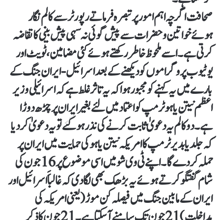
صحافت اگرچہ اہم امور پر تبصرہ فرماتے رپورٹر سے کالم نگار
ہوئے خواتین وحضرات سے پیش گوئی نہ سہی پیش بینی کا تقاضہ
کرتی ہے۔ اسے ملحوظ خاطر رکھتے ہوئے کئی مضامین، ٹویٹ اور
یوٹیوب پروگراموں کو دیکھنے کے بعد اسرائیل-ایران جنگ کے
بارے میں یہ کہنے کو مجبور ہوا کہ یہ تاثر غلط ہے کہ اسرائیلی وزیر
اعظم نیتن یاہو ٹرمپ کو اعتماد میں لئے بغیر ایران پر چڑھ دوڑا
ہے۔ دو کالم یہ دعویٰ ثابت کرنے کی نذرہوگئے تو یہ دعویٰ کردیا
کہ جلد یا بدیر ٹرمپ کا امریکہ نیتن یاہو کی حمایت میں ایران پر
حملہ کردے گا۔ اپنے ٹی وی شو میں اسی موضوع پر 16جون کی
شام گفتگو کرتے ہوئے یہ بڑھک بھی لگادی کہ غالباََ اسرائیل اور
ایران کے مابین جنگ میں فیصلہ کن موڑ (یعنی امریکہ کی
مداخلت) 21جون تک سامنے آسکتا ہے۔ 21جون کا ذکر