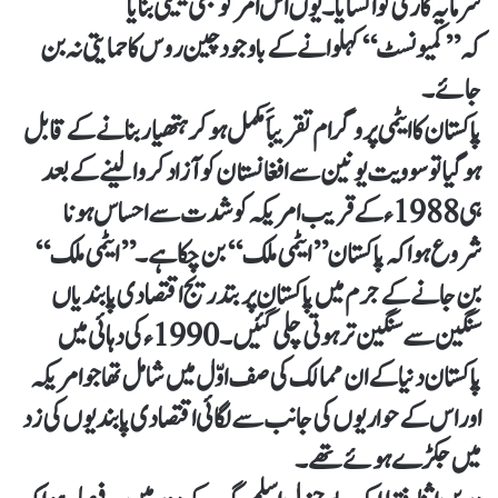
سرمایہ کاری کو اْکسایا۔ یوں اس امر کو بھی یقینی بنایا
کہ’’کمیونسٹ‘‘ کہلوانے کے باوجود چین روس کا حمایتی نہ بن
جائے۔
پاکستان کا ایٹمی پروگرام تقریباََ مکمل ہوکر ہتھیار بنانے کے قابل
ہوگیا تو سوویت یونین سے افغانستان کو آزاد کروالینے کے بعد
ہی 1988ء کے قریب امریکہ کو شدت سے احساس ہونا
شروع ہوا کہ پاکستان ’’ایٹمی ملک‘‘ بن چکا ہے۔ ’’ایٹمی ملک‘‘
بن جانے کے جرم میں پاکستان پر بتدریج اقتصادی پابندیاں
سنگین سے سنگین تر ہوتی چلی گئیں۔ 1990ء کی دہائی میں
پاکستان دنیا کے ان ممالک کی صف اوّل میں شامل تھا جو امریکہ
اور اس کے حواریوں کی جانب سے لگائی اقتصادی پابندیوں کی زد
میں جکڑے ہوئے تھے۔