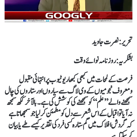
تحریر : نصرت جاوید
بشکریہ : روزنامہ نوائے وقت
فرصت کے لمحات میں کبھی کبھار یوٹیوب پر انتہائی مقبول
ومعروف نجومیوں کے وی لاگ سے سیاروں اور ستاروں کی چال
سمجھنے والے ’’علم‘‘ کو سمجھنے کی کوشش کی ہے۔ بالآخر ککھ سمجھ
نہ آیا تو اقبال کے اس شعر سے دل کو مطمئن کرلیا جو سمجھاتا ہے
کہ گردش افلاک میں گم ستارہ کسی فرد کی تقدیر کیسے طے یا بیان
کرسکتا ہے۔