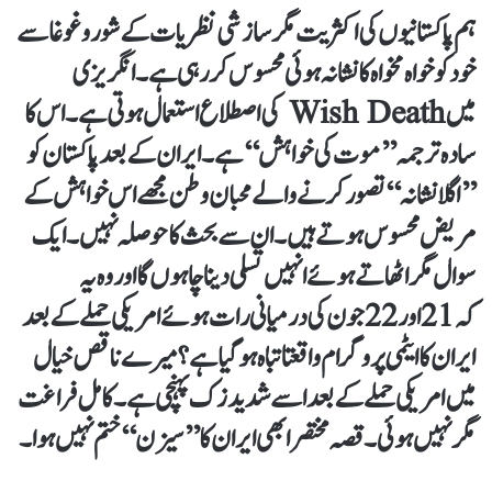
ہم پاکستانیوں کی اکثریت مگر سازشی نظریات کے شوروغوغا سے
خود کو خواہ مخواہ کا نشانہ ہوئی محسوس کررہی ہے۔ انگریزی
میں Wish Death کی اصطلاع استعمال ہوتی ہے۔ اس کا
سادہ ترجمہ ’’موت کی خواہش‘‘ ہے۔ ایران کے بعد پاکستان کو
’’اگلانشانہ‘‘ تصور کرنے والے محبان وطن مجھے اس خواہش کے
مریض محسوس ہوتے ہیں۔ ان سے بحث کا حوصلہ نہیں۔ ایک
سوال مگر اٹھاتے ہوئے انہیں تسلی دینا چاہوں گا اور وہ یہ
کہ 21اور 22جون کی درمیانی رات ہوئے امریکی حملے کے بعد
ایران کا ایٹمی پروگرام واقعتا تباہ ہوگیا ہے؟ میرے ناقص خیال
میں امریکی حملے کے بعد اسے شدید زک پہنچی ہے۔ کامل فراغت
مگرنہیں ہوئی۔ قصہ مختصر ابھی ایران کا ’’سیزن‘‘ ختم نہیں ہوا۔