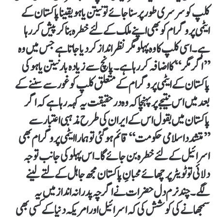
کلپ کو سرسری طورپر سنا جائے تو نیتن یاہو یقینا پاکستان کے
ایٹمی پروگرام کو بھی اپنے ملک کے لئے خطرہ بناکر پیش کررہا
ہے۔ اسی کلپ کا وہ پہلو مگر نظرانداز کردیا جاتا ہے جس میں وہ
’’اگر مگر‘‘ کا اضافہ کررہا ہے۔ پانچ سے زیادہ بار نیتن یاہو کی
پاکستان کے ایٹمی پروگرام کے متعلق کلپ کو غور سے سننے کے
بعد میں اس نتیجے پر پہنچا کہ وہ درحقیقت یہ کہہ رہا ہے کہ اگر
پاکستان میں بقول اس کے ایران کی طرح مذہبی اعتبار سے
’’متشدد اسلامی حکومت‘‘ قائم ہوگئی تو ہمارا ایٹمی پروگرام بھی
اسرائیل کے لئے خطرہ بن جائے گا۔ اس پہلو کی جانب توجہ
دلائی تو ٹویٹر پر چھائے محبانِ پاکستان مجھ جاہل کے لتے لینے
لگے۔ چند نرم دل حضرات نے اگرچہ پدرانہ انداز میں یہ
سمجھانے کی کوشش کی کہ اسرائیل اور امریکہ دنیا کے کسی بھی