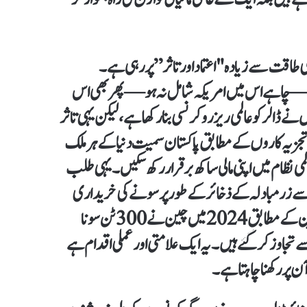
ی طاقت سے زیادہ "اعتماد اور تاثر” پر رہی ہے۔
اہے اس میں امریکہ شامل نہ ہو — پھر بھی اس
 نے ڈالر کو عالمی ریزرو کرنسی بنارکھا ہے، لیکن یہی تاثر
۔ تجزیہ کاروں کے مطابق پاکستان سمیت دنیا کے ہر ملک
لمی نظام میں اپنی مالی ساکھ برقرار رکھ سکیں۔ یہی طلب
 سے زرمبادلہ کے ذخائر کے طور پر سونے کی خریداری
نے اس حوالے سے بھی ڈالر کے زوال کی بنیاد رکھ دی ہے۔ ماہرین کے مطابق 2024 میں چین نے 300 ٹن سونا
کے بعد اس کے پاس سونے کے ذخائر 2300 ٹن سے تجاوز کر گئے ہیں۔ یہ ایک علامتی اور عملی اقدام ہے
آن پر رکھنا چاہتا ہے۔