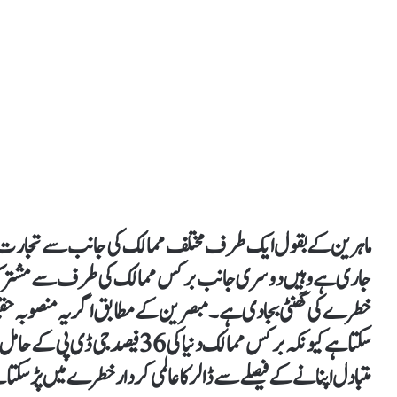
ماہرین کے بقول ایک طرف مختلف ممالک کی جانب سے تجارت ڈال
جاری ہے وہیں دوسری جانب برکس ممالک کی طرف سے مشترکہ کر
خطرے کی گھنٹی بجا دی ہے۔ مبصرین کے مطابق اگر یہ منصوبہ حقیقت 
سکتا ہے کیونکہ برکس ممالک دنیا کی 
متبادل اپنانے کے فیصلے سے ڈالر کا عالمی کردار خطرے میں پڑ سکتا