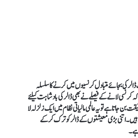
ر کی بجائے متبادل کرنسیوں میں کرنے کا سلسلہ
نسی لانے کے فیصلے نے بھی ڈالر کی بادشاہت کیلئے
بن جاتا ہے تو یہ عالمی مالیاتی نظام میں ایک زلزلہ لا
36 فیصد جی ڈی پی کے حامل ہیں۔ اتنی بڑی معیشتوں کے ڈالر کو ترک کر کے
 ہے۔