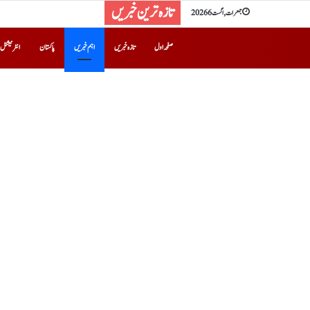
تازہ ترین خبریں
جمعرات, اگست 6 2026
صفحہ اول
تازہ خبریں
اہم خبریں
پاکستان
انٹرنیشنل