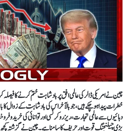
چین نے امریکی ڈالر کی عالمی افق پر بادشاہت ختم کرنے کا فیصلہ ک
خطرات پیدا ہو چکے ہیں، جو بالآخر اس کی بادشاہت کے زوال کا
دہائیوں سے عالمی تجارت، ریزرو کرنسی اور توانائی کی خرید و فرو
بڑی چیلنجنگ قوت اور حریف کا سامنا ہے۔ چین نے گزشتہ کچھ