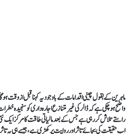
ماہرین کے بقول چینی اقدامات کے باوجود یہ کہنا قبل از وقت ہو 
واضح ہو چکی ہے کہ ڈالر کی غیر متنازع اجارہ داری کو سنجیدہ خطرات
راستے تلاش کر رہی ہے جس کے بعد مالیاتی طاقت کا مرکز ایک نئی
اب حقیقت کی بجائے تاثر اور روایت پر کھڑی ہے، جیسے ہی یہ تاثر م