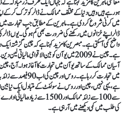
معاشی ماہرین کا مزید کہنا ہے کہ جہاں ایک طرف زرمبادلہ کے
ہو رہے ہیں وہیں دنیا کے مختلف ممالک نے ڈالر کو ترک کر کے اپن
میں کرنی شروع کر دی ہے۔ ماہرین کے مطابق جب تجارت میں ڈالر ک
ڈالر اپنے خزانوں میں رکھنے کی ضرورت بھی کم ہو گی۔ یوں ڈالر 
واضح کمی آ سکتی ہے۔ مبصرین کا مزید کہنا ہے کہ چین گزشتہ ای
ہے۔ چین نے 2009 میں یوآن کو بین الاقوامی مال
آسیان ممالک کے ساتھ یوآن میں تجارت کا آغاز ہوا۔ آج، چین
میں تجارت کر رہا ہے۔ رو
ہے، یہی نہیں، چین اور روس نے سوئفٹ کے متبادل ایک نیا بین الاق
سے 100 سے زائد ممالک اور 1500 س
کی طلب میں کمی دیکھنے میں آ رہی ہے۔