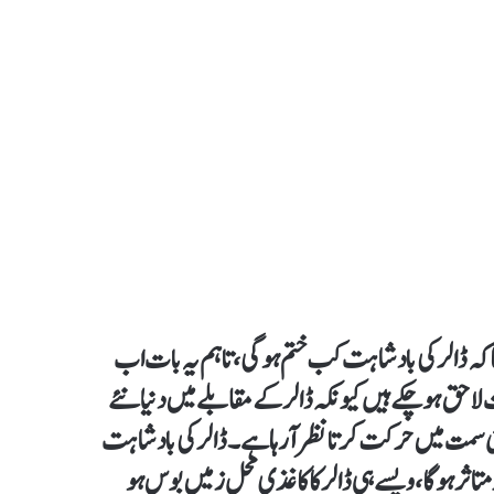
گا کہ ڈالر کی بادشاہت کب ختم ہو گی،تاہم یہ بات اب
 لاحق ہو چکے ہیں کیونکہ ڈالر کے مقابلے میں دنیا نئے
 سمت میں حرکت کرتا نظر آ رہا ہے۔ ڈالر کی بادشاہت
تاثر ہو گا، ویسے ہی ڈالر کا کاغذی محل زمیں بوس ہو