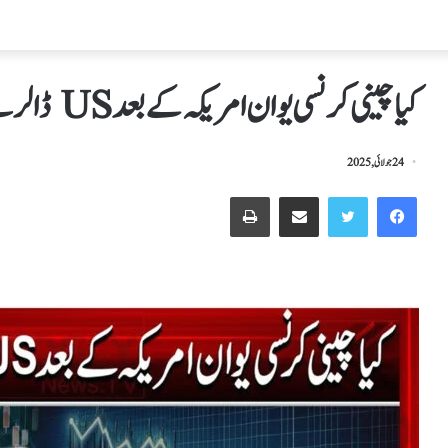
کیا چینی کرنسی یوان امریکہ کے بعد US ڈالر سے بھی ٹکرانے والی ہے ؟
24 جولائی, 2025