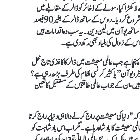
 لا کھڑا کیا، سونے کے ذخائر کو ڈالر کے مقابلے میں
بڑھایا، اور تیل جیسی اسٹریٹیجک کموڈیٹی کو بھی یوآن میں خریدنا شروع کر دیا۔ روس کے ساتھ ڈالر کے بغیر 90 فیصد
 ساتھ یوآن میں لین دین… یہ سب وہ اقدامات ہیں
 اس کے زوال کی بنیاد بھی رکھ دی ہے۔
پہنچا ہے جب عالمی معیشت میں ڈالر کا کاغذی تاج محل
یٹرو یوآن” یا کثیر کرنسی نظام کی طرف بڑھ رہی ہے؟
ں، ان کے جواب عالمی طاقتوں کے مستقبل کا تعین
"دنیا کی معیشت پر راج کرنے والا ہی دنیا پر راج کرتا
 معیشت کا بادشاہ رہا ہے۔ مگر اب اس بادشاہت کو
یں بلکہ ایک نئے عالمی مالیاتی توازن کی راہ ہموار کر