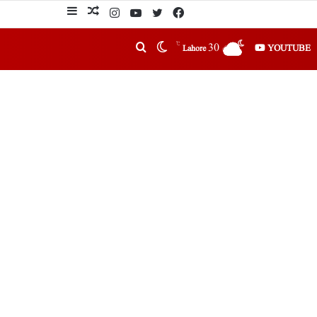
℃
30
YOUTUBE
Lahore