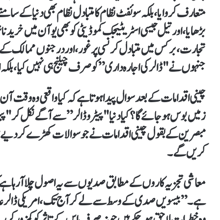
متعارف کروایا، بلکہ سوئفٹ نظام کا متبادل نظام بھی دنیا کے سامنے
تجارت، برکس میں متبادل کرنسی پر غور، اور درجنوں ممالک کے
جنہوں نے "ڈالر کی اجارہ داری” کو صرف چیلنج ہی نہیں کیا، بلکہ
چینی اقدامات کے بعد سوال پیدا ہوتا ہے کہ کیا واقعی وہ وقت آن 
زمیں بوس ہو جائے گا؟ کیا دنیا "پیٹرو ڈالر” سے آگے نکل کر "پ
مبصرین کے بقول چینی اقدامات نے جو سوالات کھڑے کر دیے ہی
کریں گے۔
معاشی تجزیہ کاروں کے مطابق صدیوں سے یہ اصول چلا آ رہا ہے کہ 
ہے۔” بیسویں صدی کے وسط سے لے کر آج تک، امریکی ڈالر عالمی
وہ خطرات لاحق ہو چکے ہیں جو نہ صرف اس کے تاثر کو کمزور کر رہے ہ