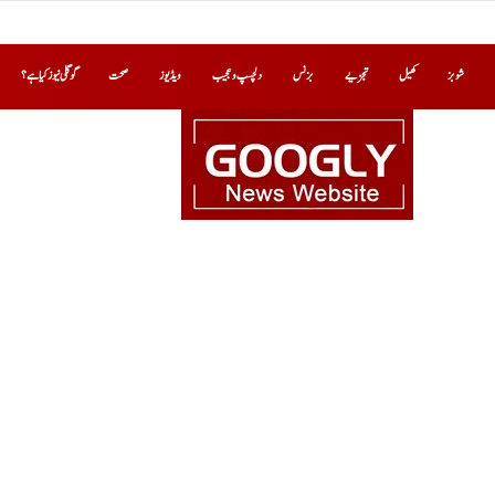
شوبز
کھیل
تجزیے
بزنس
دلچسپ و عجیب
ویڈیوز
صحت
گوگلی نیوز کیا ہے؟