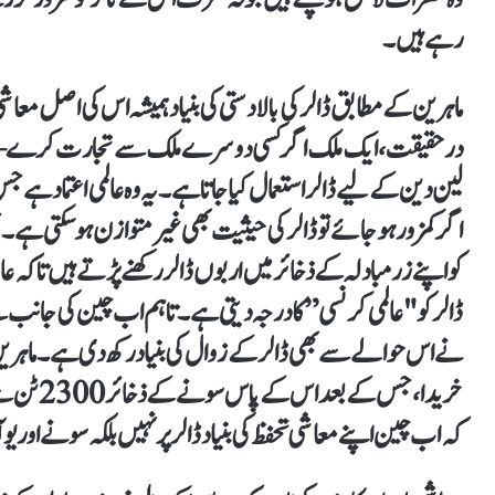
رہےہیں۔
ماہرین کے مطابق ڈالر کی بالادستی کی بنیاد ہمیشہ اس کی اصل معاش
درحقیقت، ایک ملک اگر کسی دوسرے ملک سے تجارت کرے — چ
لین دین کے لیے ڈالر استعمال کیا جاتا ہے۔ یہ وہ عالمی اعتماد ہے جس
اگر کمزور ہو جائے تو ڈالر کی حیثیت بھی غیر متوازن ہو سکتی ہے
کو اپنے زرمبادلہ کے ذخائر میں اربوں ڈالر رکھنے پڑتے ہیں تاکہ عا
ڈالر کو "عالمی کرنسی” کا درجہ دیتی ہے۔ تاہم اب چین کی جانب
خریدا، جس 
کہ اب چین اپنے معاشی تحفظ کی بنیاد ڈالر پر نہیں بلکہ سونے اور یو