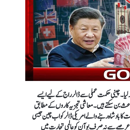
ر لیا ۔ چینی حکمت عملی سے ڈالر راج کے لیے ایسے
 باعث بن سکتے ہیں۔ معاشی تجزیہ کاروں کے مطابق
خت کا بادشاہ رہنے والے امریکی ڈالر کو اب چین جیسی
 عرصے سے نہ صرف یوآن کو عالمی تجارت میں