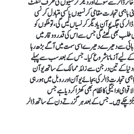
 ذخائر ڈالر سے سونے اور دیگر کرنسیوں کی طرف شفٹ
ی باہمی تجارت مقامی کرنسیوں یا کسی متبادل کرنسی
ی جگہ یوآن یا دیگر کرنسیاں لیں گی، تو ملکوں کو
کی طلب بھی گھٹے گی جس سے اس کی قدر و وقار میں
ک دہائی سے دھیرے دھیرے اسی سمت میں آ گے بڑھ رہا
یاتی لین دین کے لیے آزمانا شروع کیا۔ جس کے بعد سب سے پہلے
 دنیا کے تین درجن سے زائد ممالک کے ساتھ یوآن
س اور چین کی اب 90 فیصد سے زائد باہمی تجارت ڈالر کی بجائے یوآن اور روبل میں ہو رہی
وامی ادائیگی کا نظام بھی کھڑا کر دیا ہے جس
ے زیادہ مالیاتی ادارے جُڑ چکے ہیں۔ جس کے بعد ہر گزرتے دن کے ساتھ ڈالر