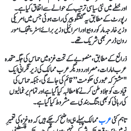
اور خطے میں نئی سیاسی ترتیب کے حوالے سے اتفاق کیا ہے۔
رپورٹ کے مطابق یہ گفتگو پیر کی رات ہوئی جس میں امریکی
وزیر خارجہ مارکو روبیو اور اسرائیلی وزیر برائے اسٹریٹجک امور
رون ڈرمر بھی شریک تھے۔
ذرائع کے مطابق، منصوبے کے تحت غزہ میں حماس کی جگہ متحدہ
عرب امارات، مصر اور دو دیگر عرب ممالک کی زیرنگرانی ایک
"مشترکہ عبوری حکومت” قائم کی جائے گی، جبکہ حماس کی
قیادت کو جلاوطن کرنے کا مطالبہ کیا گیا ہے اور تمام یرغمالیوں
کی رہائی کو بھی جنگ بندی سے مشروط کیا گیا ہے۔
تاہم کئی
عرب
ممالک پہلے ہی واضح کر چکے ہیں کہ وہ غزہ کی تعمیرِ