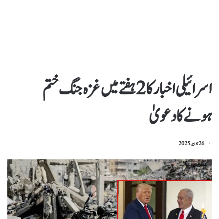
اسرائیلی اخبارکا2ہفتے میں غزہ جنگ ختم
ہونےکادعویٰ
26 جون, 2025