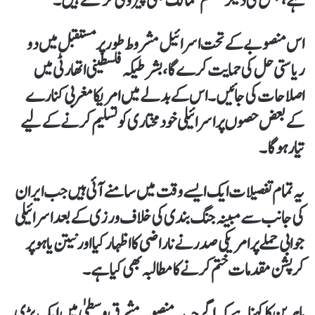
ہے، جس کی دیگر مسلم ممالک بھی پیروی کر سکتے ہیں۔
اس منصوبے کے تحت اسرائیل مشروط طور پر مستقبل میں دو
ریاستی حل کی حمایت کرے گا، بشرطیکہ فلسطینی اتھارٹی میں
اصلاحات کی جائیں۔ اس کے بدلے میں امریکا مغربی کنارے
کے بعض حصوں پر اسرائیلی خودمختاری کو تسلیم کرنے کے لیے
تیار ہوگا۔
یہ تمام تفصیلات ایک ایسے وقت میں سامنے آئی ہیں جب ایران
کی جانب سے مبینہ جنگ بندی کی خلاف ورزی کے بعد اسرائیلی
جوابی حملے پر امریکی صدر نے ناراضی کا اظہار کیا اور نیتن یاہو پر
کرپشن مقدمات ختم کرنے کا مطالبہ بھی کیا ہے۔
ماہرین کا کہنا ہے کہ اگرچہ یہ منصوبہ مشرق وسطیٰ میں ایک بڑی