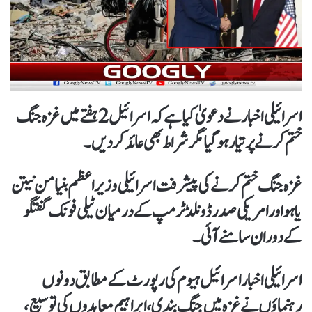
اسرائیلی اخبارنےدعویٰ کیا ہے کہ اسرائیل 2ہفتے میں غزہ جنگ
ختم کرنے پر تیار ہوگیا مگر شراط بھی عائدکردیں۔
غزہ جنگ ختم کرنے کی پیشرفت اسرائیلی وزیراعظم بنیامن نیتن
یاہو اور امریکی صدر ڈونلڈ ٹرمپ کے درمیان ٹیلی فونک گفتگو
کے دوران سامنے آئی۔
اسرائیلی اخبار اسرائیل ہیوم کی رپورٹ کے مطابق دونوں
رہنماؤں نے غزہ میں جنگ بندی، ابراہیم معاہدوں کی توسیع،