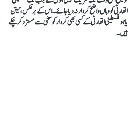
نو میں اس وقت تک شریک نہیں ہوں گے جب تک فلسطینی
اتھارٹی کو وہاں واضح کردار نہ دیا جائے۔ اس کے برعکس، نیتن
یاہو فلسطینی اتھارٹی کے کسی بھی کردار کو سختی سے مسترد کر چکے
ہیں۔