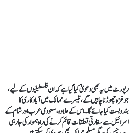
رپورٹ میں یہ بھی دعویٰ کیا گیا ہے کہ ان فلسطینیوں کے لیے،
جو غزہ چھوڑنا چاہیں گے، تیسرے ممالک میں آبادکاری کا
بندوبست کیا جائے گا۔ اس کے علاوہ، سعودی عرب اور شام کے
اسرائیل سے سفارتی تعلقات قائم کرنے کی راہ ہموار کی جا رہی