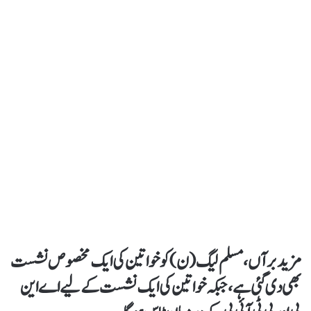
مزید برآں، مسلم لیگ (ن) کو خواتین کی ایک مخصوص نشست
بھی دی گئی ہے، جبکہ خواتین کی ایک نشست کے لیے اے این