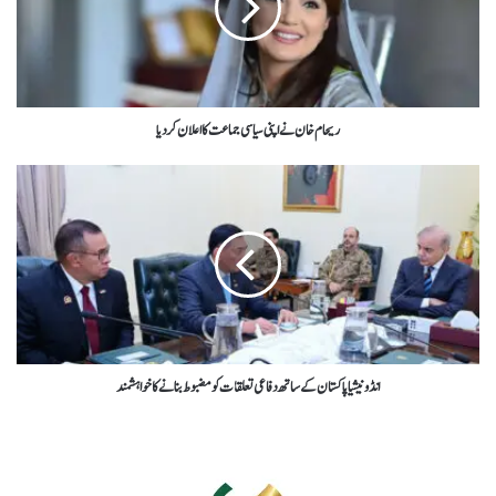
ریحام خان نے اپنی سیاسی جماعت کا اعلان کردیا
انڈونیشیا پاکستان کے ساتھ دفاعی تعلقات کو مضبوط بنانےکاخواہشمند