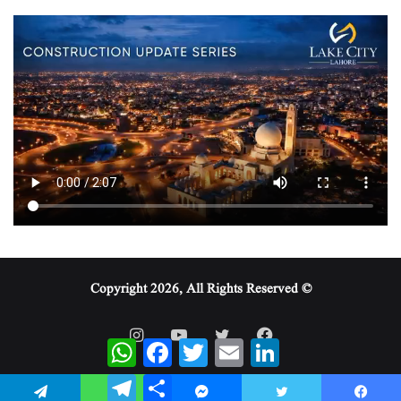
© Copyright 2026, All Rights Reserved
WhatsApp
Facebook
Twitter
Email
LinkedIn
Telegram
Share