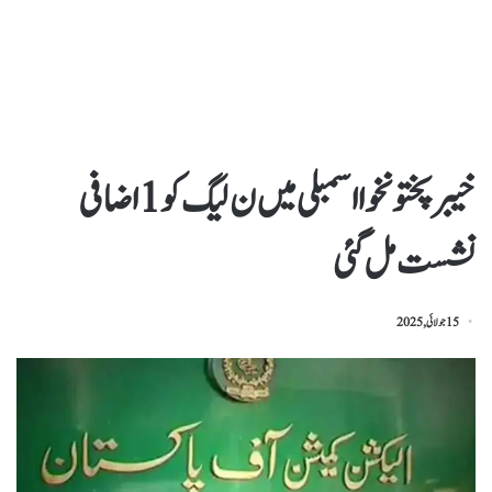
خیبرپختونخوا اسمبلی میں ن لیگ کو 1اضافی
نشست مل گئی
15 جولائی, 2025