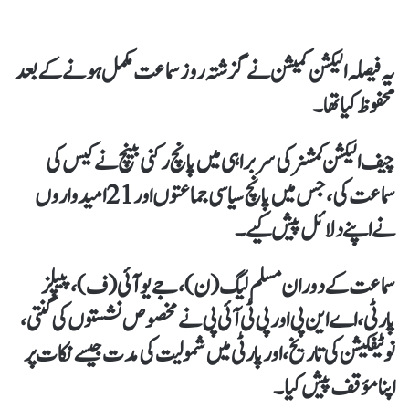
یہ فیصلہ الیکشن کمیشن نے گزشتہ روز سماعت مکمل ہونے کے بعد
محفوظ کیا تھا۔
چیف الیکشن کمشنر کی سربراہی میں پانچ رکنی بینچ نے کیس کی
سماعت کی، جس میں پانچ سیاسی جماعتوں اور 21 امیدواروں
نے اپنے دلائل پیش کیے۔
سماعت کے دوران مسلم لیگ (ن)، جے یو آئی (ف)، پیپلز
پارٹی، اے این پی اور پی ٹی آئی پی نے مخصوص نشستوں کی گنتی،
نوٹیفکیشن کی تاریخ، اور پارٹی میں شمولیت کی مدت جیسے نکات پر
اپنا مؤقف پیش کیا۔