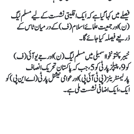
فیصلے میں کہا گیا ہے کہ ایک اقلیتی نشست کے لیے مسلم لیگ
(ن) اور جمعیت علمائے اسلام (ف) کے درمیان ٹاس کے
ذریعے فیصلہ کیا جائے گا۔
خیبرپختونخوا اسمبلی میں مسلم لیگ (ن) اور جے یو آئی (ف)
کو 9، پیپلز پارٹی کو 5، جب کہ پاکستان تحریک انصاف
پارلیمنٹرینز (پی ٹی آئی پی) اور عوامی نیشنل پارٹی (اے این پی) کو
ایک، ایک اضافی نشست ملی ہے۔