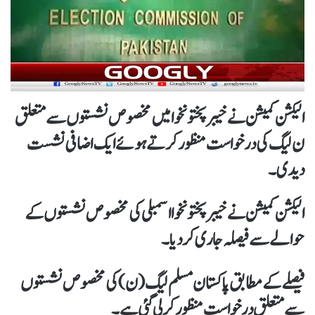
الیکشن کمیشن نے خیبر پختونخوا میں مخصوص نشستوں سے متعلق
ن لیگ کی درخواست منظور کرتے ہوئے ایک اضافی نشست
دیدی۔
الیکشن کمیشن نے خیبرپختونخوا اسمبلی کی مخصوص نشستوں کے
حوالے سے فیصلہ جاری کر دیا۔
فیصلے کے مطابق پاکستان مسلم لیگ (ن) کی مخصوص نشستوں
سے متعلق درخواست منظور کر لی گئی ہے۔