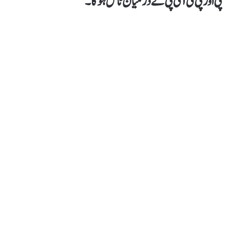
پی اور پی ٹی آئی پی کے درمیان ٹاس ہوگا۔