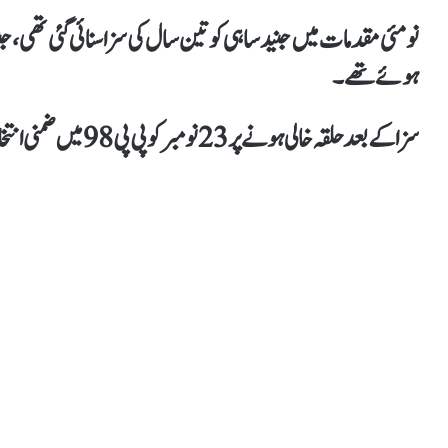
ہوئے تھے۔
سزا کے بعد حلقہ خالی ہونے پر 23 نومبر کو پی پی 98 میں ضمنی انتخابات ہوں گے۔