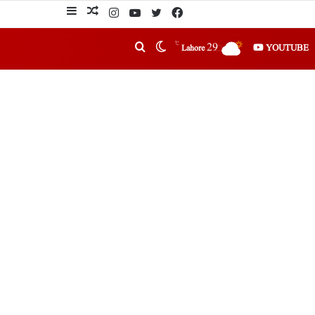
℃
29
YOUTUBE
Lahore