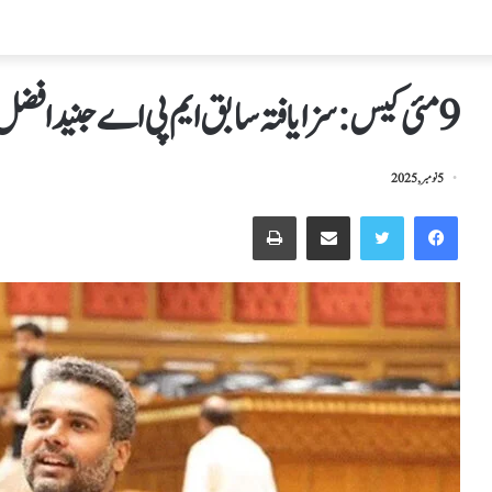
9مئی کیس:سزایافتہ سابق ایم پی اے جنیدافضل ساہی نےگرفتاری دیدی
5 نومبر, 2025