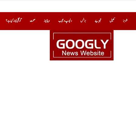
شوبز
کھیل
تجزیے
بزنس
دلچسپ و عجیب
ویڈیوز
صحت
گوگلی نیوز کیا ہے؟