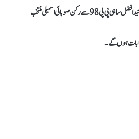
نومئی مقدمات میں جنید ساہی کو تین سال کی سزا سنائی گئی تھی، جنید افضل ساہی پی پی 98 سے رکن صوبائی اسمبلی منتخب