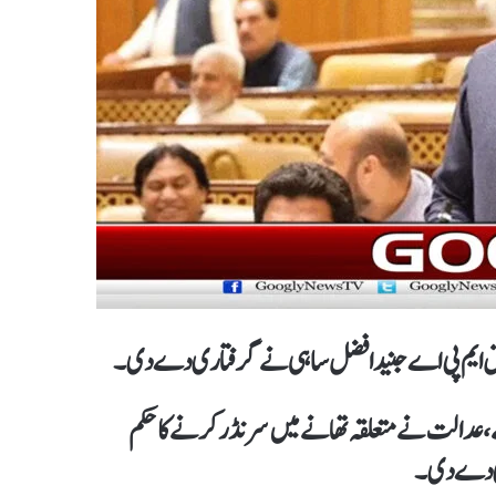
 عدالت نے متعلقہ تھانے میں سرنڈر کرنے کا حکم
ری دے دی۔