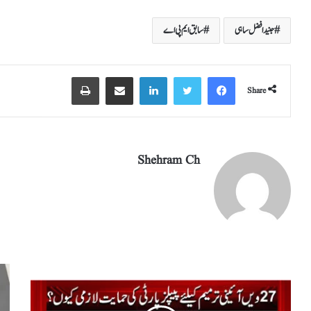
re
eg
ed
ail
tte
bo
ts
جنیدافضل ساہی
سابق ایم پی اے
ra
In
r
ok
A
m
pp
Share
Shehram Ch