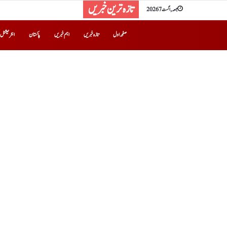
تازہ ترین خبریں
جمعہ, اگست 7 2026
صفحہ اول
تازہ خبریں
اہم خبریں
پاکستان
انٹرنیشنل