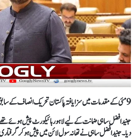
9 مئی کے مقدمات میں سزا یافتہ پاکستان تحریک انصاف کے سابق ایم پی اے جنید افضل ساہی نے گرفتاری دے دی۔
جنید افضل ساہی ضمانت کے لیے لاہور ہائیکورٹ پیش ہوئے تھے،
دیا۔جنید افضل ساہی نے تھانہ سول لائن میں پیش ہوکر گرفتا