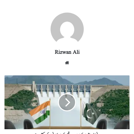
re
eg
ed
ail
tte
bo
ts
ra
In
r
ok
A
m
pp
Rizwan Ali