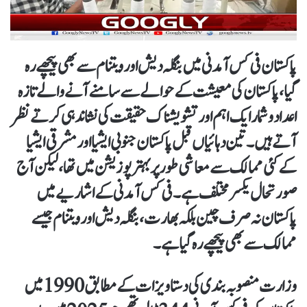
پاکستان فی کس آمدنی میں بنگلہ دیش اور ویتنام سے بھی پیچھے رہ
گیا، پاکستان کی معیشت کے حوالے سے سامنے آنے والے تازہ
اعداد و شمار ایک اہم اور تشویشناک حقیقت کی نشاندہی کرتے نظر
آتے ہیں۔ تین دہائیاں قبل پاکستان جنوبی ایشیا اور مشرقی ایشیا
کے کئی ممالک سے معاشی طور پر بہتر پوزیشن میں تھا، لیکن آج
صورتحال یکسر مختلف ہے۔ فی کس آمدنی کے اشاریے میں
پاکستان نہ صرف چین بلکہ بھارت، بنگلہ دیش اور ویتنام جیسے
ممالک سے بھی پیچھے رہ گیا ہے۔
وزارت منصوبہ بندی کی دستاویزات کے مطابق 1990 میں