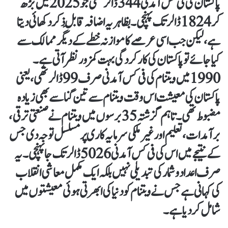
پاکستان کی فی کس آمدنی 344 ڈالر تھی جو 2025 میں بڑھ
کر 1824 ڈالر تک پہنچی۔ بظاہر یہ اضافہ قابلِ ذکر دکھائی دیتا
ہے، لیکن جب اسی عرصے کا موازنہ خطے کے دیگر ممالک سے
کیا جائے تو پاکستان کی کارکردگی بہت کمزور نظر آتی ہے۔
1990 میں ویتنام کی فی کس آمدنی صرف 99 ڈالر تھی، یعنی
پاکستان کی معیشت اس وقت ویتنام سے تین گنا سے بھی زیادہ
مضبوط تھی۔ تاہم گزشتہ 35 برسوں میں ویتنام نے صنعتی ترقی،
برآمدات، تعلیم اور غیر ملکی سرمایہ کاری پر مسلسل توجہ دی جس
کے نتیجے میں اس کی فی کس آمدنی 5026 ڈالر تک جا پہنچی۔یہ
صرف اعداد و شمار کی تبدیلی نہیں بلکہ ایک مکمل معاشی انقلاب
کی کہانی ہے جس نے ویتنام کو دنیا کی ابھرتی ہوئی معیشتوں میں
شامل کر دیا ہے۔