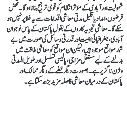
شمولیت اور آبادی کے مؤثر انتظام کو قومی ترجیح بنانا ہوگا۔ محض
قرضوں، امداد یا قلیل مدتی معاشی اقدامات سے یہ خلا پر نہیں ہو
سکے گا۔ معاشی تجزیہ کاروں کے بقول پاکستان کے پاس نوجوان
آبادی، جغرافیائی اہمیت اور قدرتی وسائل کی صورت میں بے
شمار مواقع موجود ہیں، لیکن ان مواقع کو معاشی طاقت میں
بدلنے کے لیے مستقل مزاجی، پالیسی تسلسل اور طویل المدتی
وژن ناگزیر ہے۔ بصورت دیگر خطے کے دیگر ممالک اور
پاکستان کے درمیان معاشی فاصلہ مزید بڑھ سکتا ہے۔