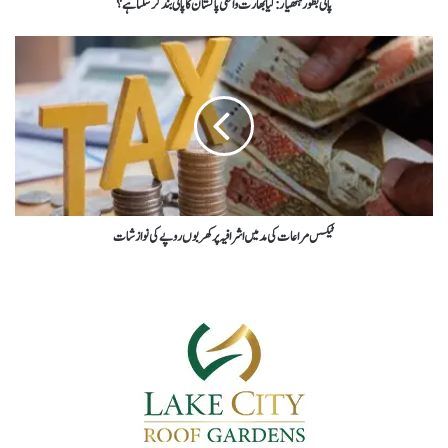
پانی بطور ہتھیار: کیا بھارت واقعی پاکستان کا پانی بند کر سکتا ہے؟
ٹیکس مراعات کی مد میں اشرافیہ پر کھربوں روپے کی نوازشات