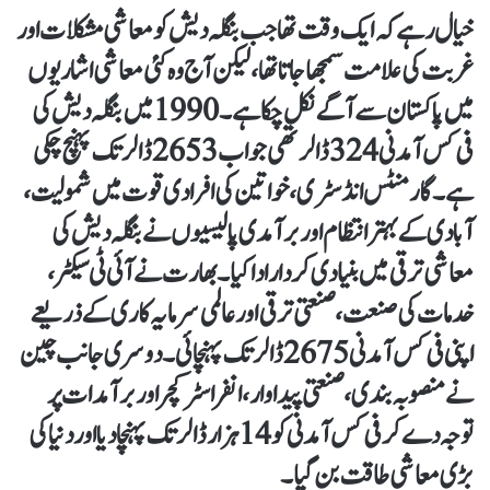
خیال رہے کہ ایک وقت تھا جب بنگلہ دیش کو معاشی مشکلات اور
غربت کی علامت سمجھا جاتا تھا، لیکن آج وہ کئی معاشی اشاریوں
میں پاکستان سے آگے نکل چکا ہے۔ 1990 میں بنگلہ دیش کی
فی کس آمدنی 324 ڈالر تھی جو اب 2653 ڈالر تک پہنچ چکی
ہے۔گارمنٹس انڈسٹری، خواتین کی افرادی قوت میں شمولیت،
آبادی کے بہتر انتظام اور برآمدی پالیسیوں نے بنگلہ دیش کی
معاشی ترقی میں بنیادی کردار ادا کیا۔بھارت نے آئی ٹی سیکٹر،
خدمات کی صنعت، صنعتی ترقی اور عالمی سرمایہ کاری کے ذریعے
اپنی فی کس آمدنی 2675 ڈالر تک پہنچائی۔ دوسری جانب چین
نے منصوبہ بندی، صنعتی پیداوار، انفراسٹرکچر اور برآمدات پر
توجہ دے کر فی کس آمدنی کو 14 ہزار ڈالر تک پہنچا دیا اور دنیا کی
بڑی معاشی طاقت بن گیا۔