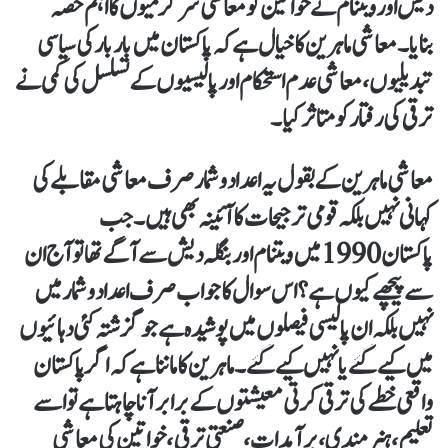
دیش اور ویتنام نے خواتین کو معاشی سرگرمیوں کا اہم حصہ
بنایا۔معاشی ماہرین کا خیال ہے کہ پاکستان میں بار بار کی سیاسی
تبدیلیوں، معاشی عدم استحکام اور پالیسیوں کے تسلسل کی کمی نے
ترقی کی رفتار کو متاثر کیا۔
معاشی ماہرین کے بقول یہ اعداد و شمار صرف معاشی مقابلے کی
کہانی نہیں بلکہ قومی ترجیحات کا آئینہ بھی ہیں۔ جب
پاکستان 1990 میں ویتنام اور بنگلہ دیش سے آگے تھا تو آج ان
سے پیچھے کیوں ہے؟ اس سوال کا جواب صرف اعداد و شمار میں
نہیں بلکہ ان پالیسی فیصلوں میں پوشیدہ ہے جو گزشتہ کئی دہائیوں
میں کیے گئے یا نہیں کیے گئے۔ماہرین کا ماننا ہے کہ اگر پاکستان
واقعی خطے کی ترقی کرتی معیشتوں کے برابر آنا چاہتا ہے تو اسے
تعلیم، ہنر مندی، برآمدات، صنعتی ترقی، خواتین کی معاشی