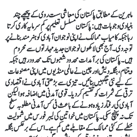
ماہرین کے مطابق پاکستان کی معاشی سست روی کے پیچھے چند
بنیادی وجوہات ہیں:پاکستان مسلسل تعلیم پر کم سرمایہ کاری کرتا
رہا جبکہ کامیاب ممالک نے اپنی نوجوان آبادی کو ہنرمند بنانے پر
توجہ دی۔ آج بھی لاکھوں نوجوان جدید مہارتوں سے محروم
ہیں۔پاکستان کی برآمدات محدود شعبوں تک محدود رہیں جبکہ
ویتنام، بنگلہ دیش اور چین نے عالمی منڈیوں میں اپنی مصنوعات
کے لیے نئی جگہیں بنائیں۔تیزی سے بڑھتی آبادی نے اقتصادی
ترقی کے ثمرات کو تقسیم کر دیا۔ قومی آمدنی میں اضافہ ہوا لیکن
آبادی کی رفتار زیادہ ہونے کے باعث فی کس آمدنی مطلوبہ سطح
تک نہ پہنچ سکی۔پاکستان میں خواتین کی لیبر فورس میں شمولیت
خطے کے کئی ممالک کے مقابلے میں کم ہے۔ اس کے برعکس بنگلہ