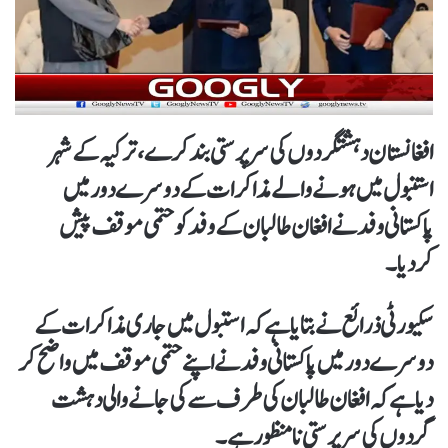
افغانستان دہشتگردوں کی سرپرستی بند کرے،ترکیہ کے شہر
استنبول میں ہونے والے مذاکرات کے دوسرے دور میں
پاکستانی وفد نے افغان طالبان کے وفد کو حتمی موقف پیش
کردیا۔
سکیورٹی ذرائع نے بتایا ہے کہ استبول میں جاری مذاکرات کے
دوسرے دور میں پاکستانی وفد نے اپنے حتمی موقف میں واضح کر
دیا ہے کہ افغان طالبان کی طرف سے کی جانے والی دہشت
گردوں کی سرپرستی نامنظور ہے۔