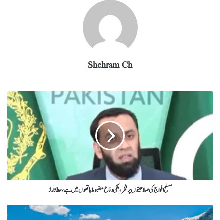
Shehram Ch
مسلح افواج کی صلاحیتوں پر فخر،ملکی دفاع مضبوط ہاتھوں میں ہے،عطاتارڑ