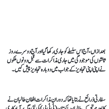
بعد ازاں، آج اس سلسلے کو جاری رکھا گیا اور آج دوسرے روز
ثالثوں کی موجودگی میں جاری مذاکرات سے قبل دونوں ملکوں
نے اپنی اپنی تجاویز کے جواب میں دوبارہ تجاویز پیش کیں۔
سفارتی ذرائع نے بتایا تھا کہ دوران مذاکرات افغان طالبان نے
کالعدم تحریک طالبان پاکستان (ٹی ٹی پی) کی نئی جگہ پر آباد کاری