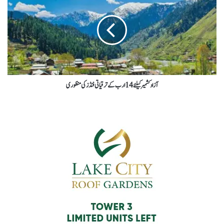
آزادکشمیرکیلئے14ارب کے ترقیاتی فنڈزکی منظوری