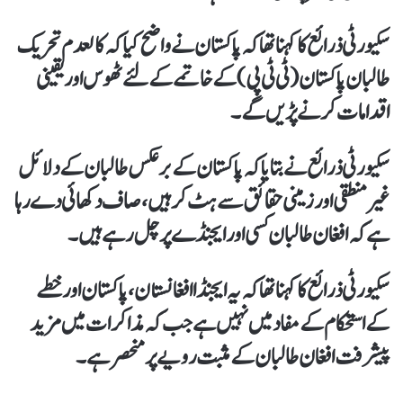
سکیورٹی ذرائع کا کہنا تھا کہ پاکستان نے واضح کیا کہ کالعدم تحریک
طالبان پاکستان (ٹی ٹی پی) کے خاتمے کے لئے ٹھوس اور یقینی
اقدامات کرنے پڑیں گے۔
سکیورٹی ذرائع نے بتایا کہ پاکستان کے برعکس طالبان کے دلائل
غیر منطقی اور زمینی حقائق سے ہٹ کر ہیں، صاف دکھائی دے رہا
ہے کہ افغان طالبان کسی اور ایجنڈے پر چل رہے ہیں۔
سکیورٹی ذرائع کا کہنا تھا کہ یہ ایجنڈا افغانستان، پاکستان اور خطے
کے استحکام کے مفاد میں نہیں ہے جب کہ مذاکرات میں مزید
پیشرفت افغان طالبان کے مثبت رویے پر منحصر ہے۔