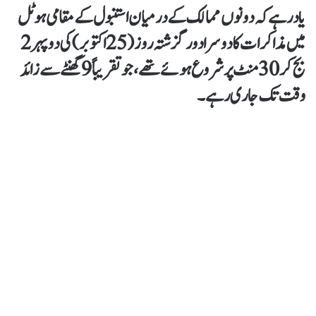
یاد رہے کہ دونوں ممالک کے درمیان استنبول کے مقامی ہوٹل
میں مذاکرات کا دوسرا دور گزشتہ روز (25 اکتوبر) کی دوپہر 2
بج کر 30 منٹ پر شروع ہوئے تھے، جو تقریباً 9 گھنٹے سے زائد
وقت تک جاری رہے۔