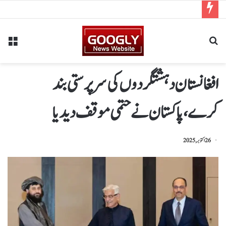
افغانستان دہشتگردوں کی سرپرستی بند
کرے،پاکستان نےحتمی موقف دیدیا
26 اکتوبر, 2025