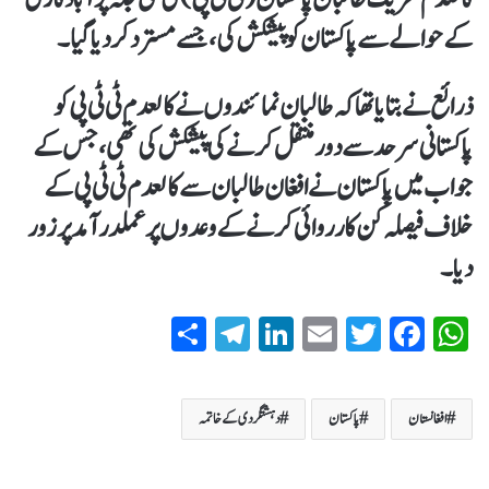
کے حوالے سے پاکستان کو پیشکش کی، جسے مسترد کر دیا گیا۔
ذرائع نے بتایا تھا کہ طالبان نمائندوں نے کالعدم ٹی ٹی پی کو
پاکستانی سرحد سے دور منتقل کرنے کی پیشکش کی تھی، جس کے
جواب میں پاکستان نے افغان طالبان سے کالعدم ٹی ٹی پی کے
خلاف فیصلہ کن کارروائی کرنے کے وعدوں پر عملدرآمد پر زور
دیا۔
S
T
Li
E
T
Fa
W
ha
el
nk
m
wi
ce
ha
re
eg
ed
ail
tte
bo
ts
افغانستان
پاکستان
دہشتگردی کے خاتمہ
ra
In
r
ok
A
m
pp