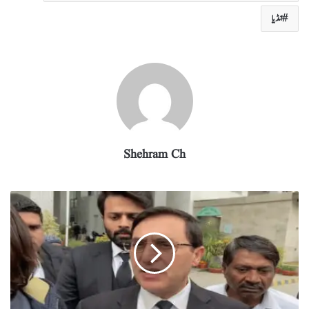
ra
In
r
ok
A
m
pp
انڈیا
Shehram Ch