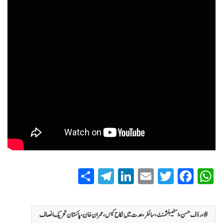
S
T
Li
E
T
Fa
W
ha
el
nk
m
wi
ce
ha
re
eg
ed
ail
tte
bo
ts
، رؤف حسن، اسٹیبلشمنٹ، سائفر، عدت میں نکاح کیس،عمران خان، پاکستان تحریک انصاف