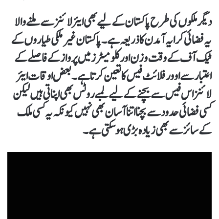
دیگر ملکوں کی طرح پاکستان کے لیے بھی ایئرلائنز سے ملنے والا
یہ فضائی کرایہ آمدن کا ذریعہ ہے۔ پاکستان غیر ملکی طیاروں کے
ٹیک آف کے وقت وزن اور کلومیٹرز میں پرواز کے فاصلے کے
اعتبار سے اوورفلائٹ فیس کا تعین کرتا ہے۔ بعض اوقات ایئر
لائنز اس فیس سے بچنے کے لیے لمبے روٹس بھی اپناتی ہیں لیکن
کسی فضائی حدود سے بچنا اتنا آسان بھی نہیں کیونکہ یہ کسی ملک
کے سائز سے بھی زیادہ بڑی ہو سکتی ہے۔