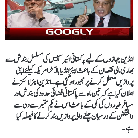
انڈین جہازوں کے لیے پاکستانی ائیر سپیس کی مسلسل بندش سے
بھاری مالی نقصان کے باعث ایئر انڈیا بالآخر امریکہ کیلئے اپنی
پروازیں معطل کرنے پر مجبور ہو گئی ہے۔ انڈین ایئر لائنز نے
اعلان کیا ہے کہ تین ماہ سے پاکستانی فضائی حدود کی بندش اور
مسافر طیاروں کی کمی کے باعث اس نے یکم ستمبر سے دلی سے
واشنگٹن کے درمیان چلنے والی پروازیں بند کرنے کا فیصلہ کیا
ہے۔