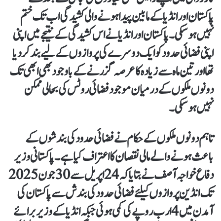
پاکستان اور انڈیا کے مابین پیدا ہونے والی کشیدگی اب تک ختم
نہیں ہو سکی۔ پاکستان اور انڈیا نے اس کشیدگی کے نتیجے میں اپنی
اپنی فضائی حدود کو ایک دوسرے کی پروازوں کے لیے بند کر دیا
تھا اور تین ماہ سے زیادہ کا عرصہ گزرنے کے باوجود بھی ابھی تک
دونوں ملکوں کے درمیان موجود فضائی روٹس کی بحالی ممکن
نہیں ہو سکی۔
تاہم دونوں ملکوں کے حکام نے فضائی حدود کی بندشوں کے
باعث ہونے والے مالی نقصان کا اعتراف کیا ہے۔ پاکستانی وزیر
دفاع خواجہ آصف نے بتایا کہ 24 اپریل سے 30 جون 2025
تک انڈین پروازوں کیلئے فضائی حدود کی بندش سے پاکستان کی
آمدن میں4 ارب روپے کی کمی ہوئی جبکہ انڈیا کے وزیر برائے