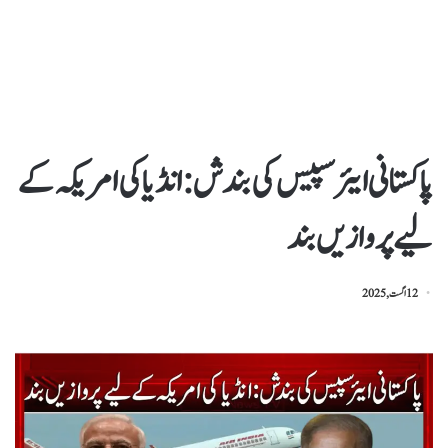
پاکستانی ایئرسپیس کی بندش: انڈیا کی امریکہ کے
لیے پروازیں بند
12 اگست, 2025