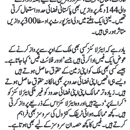
والی 144 دیگر پروازیں بھی پاکستانی فضائی حدود استعمال کرتی
تھیں۔ یعنی ایک ہفتے میں دلی ایئرپورٹ پر اوسطا 300 پروازیں
متاثر ہو رہی ہیں۔
یاد رہے کہ ایئر لائنز کسی بھی ملک کے اوپر سے پرواز کرنے کے
عوض ایک فیس ادا کرتی ہیں جسے ’اوور فلائٹ فیس‘ کہا جاتا ہے۔
جیسے کسی بھی ملک کو اپنی زمین کے حقوق حاصل ہوتے ہیں
ویسے ہی انھیں اپنی فضائی حدود پر بھی مالکانہ حقوق حاصل ہوتے
ہیں۔ زیادہ تر ممالک اپنی اپنی فضائی حدود کو غیر ملکی ایئر لائنز کو
’کرائے پر‘ دیتے ہیں اور وہ ایئر لائنز اس کے ذریعے پرواز کرتی
ہیں۔کچھ ممالک ہوائی ٹریفک کنٹرول کی سروسز بھی فراہم
کرتے ہیں۔ فیس کا کچھ حصہ ان سروسز کے لیے بھی ہوتا ہے۔