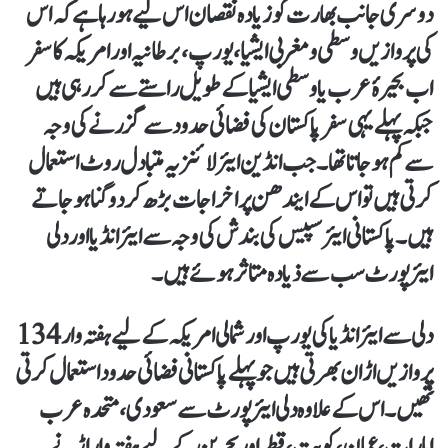
دوسری جانب بھارت کو زیادہ نقصان اس لیے ہو رہا ہے کہ اس
کی پروازیں وسطی و مغربی ایشیا، یورپ، برطانیہ اور امریکہ کا سفر
اب بحیرۂ عرب یا وسطی ایشیا کے طویل راستے سے کر رہی ہیں
جبکہ پہلے یہی سفر پاکستان کی فضائی حدود سے گزرنے کی وجہ
سے کم ہو جاتا تھا۔ جب انڈین ایئرلائنز یہ متبادل روٹ استعمال
کرتی ہیں تو اس کے ایندھن پر اخراجات بڑھ کر دوگنا ہو جاتے
ہیں۔ پاکستانی ایئر سپیس کی بندش کی وجہ سے ایئر انڈیا اور دلی
ایئرپورٹ سب سے ذیادہ متاثر ہوئے ہیں۔
دلی سے ایئر انڈیا کی یورپ اور شمالی امریکہ کے لیے ہفتہ وار 134
پروازیں اڑان بھرتی ہیں جو پہلے پاکستانی فضائی حدود استعمال کرتی
تھیں۔ اس کے علاوہ دلی ایئرپورٹ سے سعودی، متحدہ عرب
امارات، عمان، کویت، قطر اور بحرین کے لیے ہفتہ وار اڑنے