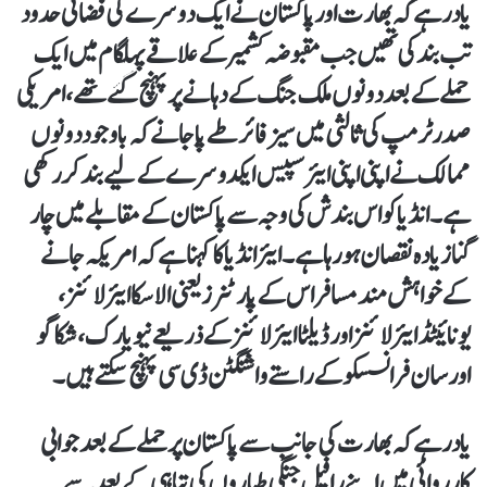
یاد رہے کہ بھارت اور پاکستان نے ایک دوسرے کی فضائی حدود
تب بند کی تھیں جب مقبوضہ کشمیر کے علاقے پہلگام میں ایک
حملے کے بعد دونوں ملک جنگ کے دہانے پر پہنچ گئے تھے، امریکی
صدر ٹرمپ کی ثالثی میں سیز فائر طے پا جانے کہ باوجود دونوں
ممالک نے اپنی اپنی ایئر سپیس ایکدوسرے کے لیے بند کر رکھی
ہے۔ انڈیا کو اس بندش کی وجہ سے پاکستان کے مقابلے میں چار
گنا زیادہ نقصان ہو رہا ہے۔ ایئر انڈیا کا کہنا ہے کہ امریکہ جانے
کے خواہش مند مسافر اس کے پارٹنرز یعنی الاسکا ایئر لائنز،
یونائیٹڈ ایئر لائنز اور ڈیلٹا ایئر لائنز کے ذریعے نیو یارک، شکاگو
اور سان فرانسسکو کے راستے واشنگٹن ڈی سی پہنچ سکتے ہیں۔
یاد رہے کہ بھارت کی جانب سے پاکستان پر حملے کے بعد جوابی
کارروائی میں اپنے رافیل جنگی طیاروں کی تباہی کے بعد سے