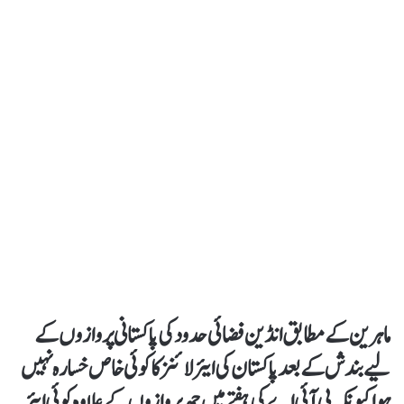
ماہرین کے مطابق انڈین فضائی حدود کی پاکستانی پروازوں کے
لیے بندش کے بعد پاکستان کی ایئرلائنز کا کوئی خاص خسارہ نہیں
ہوا کیونکہ پی آئی اے کی ہفتے میں چھ پروازوں کے علاوہ کوئی ایئر