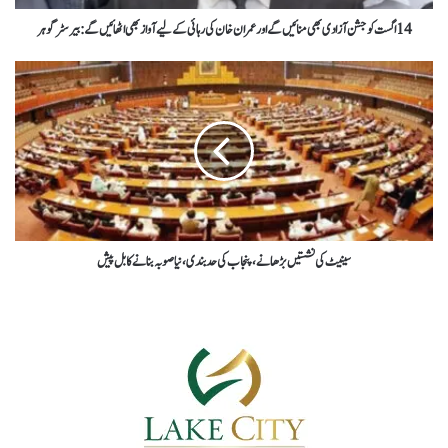
14 اگست کو جشن آزادی بھی منائیں گے اور عمران خان کی رہائی کےلیے آواز بھی اٹھائیں گے: بیرسٹر گوہر
سینیٹ کی نشستیں بڑھانے،پنجاب کی حدبندی،نیاصوبہ بنانےکابل پیش