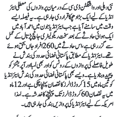
نئی دہلی اور واشنگٹن ڈی سی کے درمیان پروازوں کی معطلی ایئر
انڈیا کے لیے ایک بڑا دھچکا قرار دی جا رہی ہے۔ یہ فیصلہ ایسے
وقت میں سامنے آیا ہے جب ایئر انڈیا جون میں احمد آباد میں
ایک ہوائی حادثے کے بعد سخت ریگولیٹری جانچ پڑتال کے عمل
سے گزر رہی ہے، اس حادثے میں 260 افراد جاں بحق ہوئے
تھے۔ ایئر انڈیا کے مطابق پاکستانی فضائی حدود کی بندش نے
طویل فاصلے کی پروازوں کے روٹس کو اور بھی لمبا اور آپریشنز کو
پیچیدہ بنا دیا ہے۔ ویسے بھی پاکستانی فضائی حدود کی بندش ایئر انڈیا
کو تین ماہ میں 15 کروڑ ڈالرز کا نقصان پہنچا چکی ہے اور 12 ماہ
میں یہ نقصان 60 کروڑ ڈالرز تک پہنچنے کا خدشہ ہے۔ لہذا
امریکہ کے لیے ایئر انڈیا کی پروازیں بند کی جا رہی ہیں۔