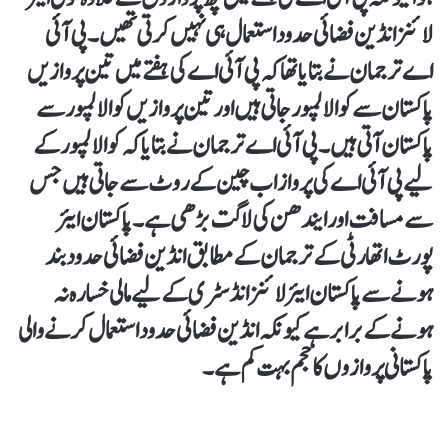
لائنز انڈین فضائی حدود استعمال ہی نہیں کرتی تھیں۔ پی آئی
اے ترجمان نے بتایا تھا کہ پی آئی اے کی ہفتے میں تین پروازیں
پاکستان سے کوالالمپور جاتی ہیں اور تین پروازیں کوالالمپور سے
پاکستان آتی ہیں۔ پی آئی اے ترجمان نے بتایا کہ کوالالمپور کے
لیے پی آئی اے کی پرواز اب چین کے روٹ سے جاتی ہیں جس
سے مسافت اور ایندھن کی لاگت بڑھی ہے۔ پاکستان ایئر
پورٹ اتھارٹی کے ترجمان کے مطابق انڈین فضائی حدود بند
ہونے سے پاکستان ایئر لائنز انڈسٹری کے لیے مالی خسارہ نہ
ہونے کے برابر ہے کیونکہ انڈین فضائی حدود استعمال کرنے والی
پاکستانی پروازوں کا حجم بہت کم ہے۔