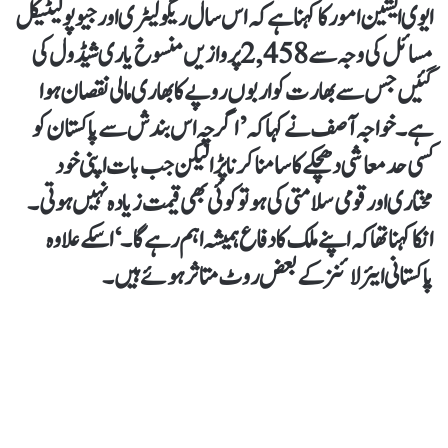
ایوی ایشین امور کا کہنا ہے کہ اس سال ریگولیٹری اور جیو پولیٹیکل
مسائل کی وجہ سے 2,458 پروازیں منسوخ یا ری شیڈول کی
گئیں جس سے بھارت کو اربوں روپے کا بھاری مالی نقصان ہوا
ہے۔ خواجہ آصف نے کہا کہ ’اگرچہ اس بندش سے پاکستان کو
کسی حد معاشی دھچکے کا سامنا کرنا پڑا لیکن جب بات اپنی خود
مختاری اور قومی سلامتی کی ہو تو کوئی بھی قیمت زیادہ نہیں ہوتی۔
انکا کہنا تھا کہ اپنے ملک کا دفاع ہمیشہ اہم رہے گا۔‘ اسکے علاوہ
پاکستانی ایئرلائنز کے بعض روٹ متاثر ہوئے ہیں۔