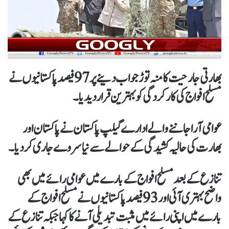
بھارتی جارحیت کا منہ توڑ جواب دینےپر97 فیصد پاکستانیوں نے
مسلح افواج کی کارکردگی کو بہترین قرار دیدیا۔
عوامی آرا جاننے والےادارے گیلپ پاکستان نے پاکستان اور
بھارت کی حالیہ کشیدگی کے حوالے سے نیا سروے جاری کردیا۔
تنازع کے بعد مسلح افواج کے بارے میں عوامی رائے میں بھی
واضح بہتری آئی اور 93 فیصد پاکستانیوں نے مسلح افواج کے
بارے میں اپنی رائے میں مثبت تبدیلی آنے کا کہا جبکہ تنازع کے