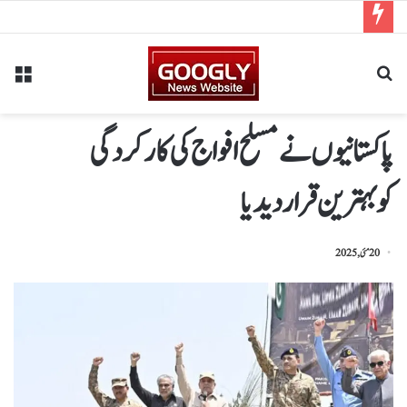
پاکستانیوں نےمسلح افواج کی کارکردگی
کوبہترین قرار دیدیا
20 مئی, 2025