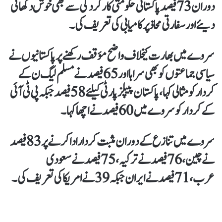
دوران 73 فیصد پاکستانی حکومتی کارکردگی سے بھی خوش دکھائی
دیئےاور سفارتی محاذ پر کامیابی کی تعریف کی۔
سروے میں بھارت کیخلاف واضح مؤقف رکھنے پر پاکستانیوں نے
سیاسی جماعتوں کو بھی سراہا اور 65 فیصد نے مسلم لیگ ن کے
کردار کومثالی کہا، پاکستان پیپلز پارٹی کیلئے58 فیصد جبکہ پی ٹی آئی
کے کردار کو سروے میں 60 فیصد نے اچھا کہا۔
سروے میں تنازع کے دوران مثبت کردار ادا کرنے پر 83 فیصد
نے چین، 76 فیصد نے ترکیہ، 75 فیصد نے سعودی
عرب، 71 فیصد نے ایران جبکہ 39 نے امریکا کی تعریف کی۔