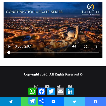
© Copyright 2026, All Rights Reserved
WhatsApp
Facebook
Twitter
Email
LinkedIn
Telegram
Share