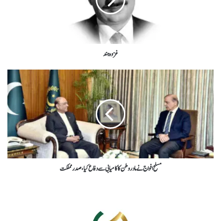
غزوہ ہند
مسلح افواج نے مادر وطن کاکامیابی سے دفاع کیا،صدرمملکت