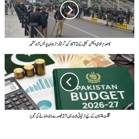
کالعدم عوامی ایکشن کمیٹی کے 72 کارکن گرفتار : ترجمان پولیس آزاد کشمیر
گلگت بلتستان کےلیے ترقیاتی بجٹ میں 27 فیصد سے زائد اضافے کی تجویز