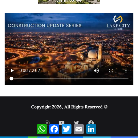
© Copyright 2026, All Rights Reserved
WhatsApp
Facebook
Twitter
Email
LinkedIn