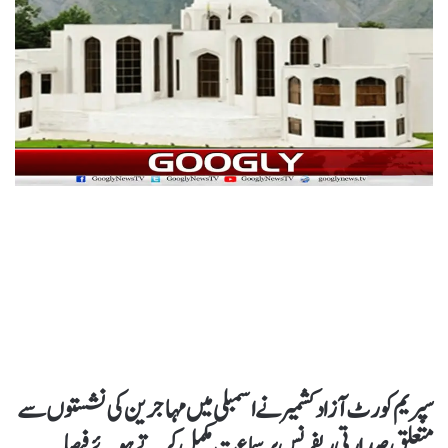
سپریم کورٹ آزاد کشمیر نے اسمبلی میں مہاجرین کی نشستوں سے
متعلق صدارتی ریفرنس پر سماعت مکمل کرتےہوئے فیصلہ