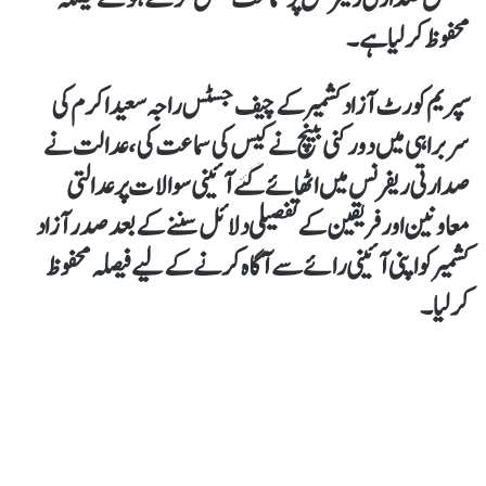
محفوظ کرلیا ہے۔
سپریم کورٹ آزاد کشمیر کے چیف جسٹس راجہ سعید اکرم کی
سربراہی میں دو رکنی بینچ نے کیس کی سماعت کی،عدالت نے
صدارتی ریفرنس میں اٹھائےگئے آئینی سوالات پر عدالتی
معاونین اور فریقین کے تفصیلی دلائل سننے کے بعد صدر آزاد
کشمیر کو اپنی آئینی رائے سے آگاہ کرنے کےلیے فیصلہ محفوظ
کرلیا۔