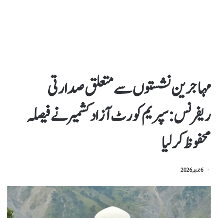
مہاجرین نشستوں سے متعلق صدارتی
ریفرنس: سپریم کورٹ آزاد کشمیر نے فیصلہ
محفوظ کرلیا
6 جون, 2026