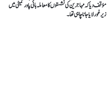
مؤقف دیاکہ مہاجرین کی نشستوں کا معاملہ ہائی پاور کمیٹی میں
زیر غور لایا جانا چاہی تھا۔