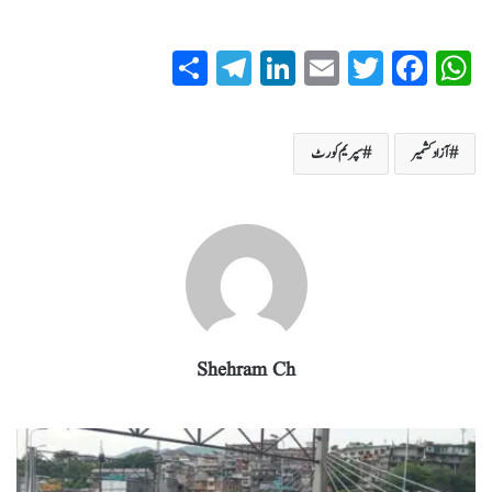
S
T
Li
E
T
Fa
W
ha
el
nk
m
wi
ce
ha
re
eg
ed
ail
tte
bo
ts
آزاد کشمیر
سپریم کورٹ
ra
In
r
ok
A
m
pp
Shehram Ch