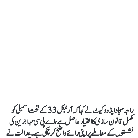
راجہ سجاد ایڈووکیٹ نے کہاکہ آرٹیکل 33 کے تحت اسمبلی کو
مکمل قانون سازی کا اختیار حاصل ہے،اے پی سی مہاجرین کی
نشستوں کے معاملے پر اپنی رائے واضح کرچکی ہے۔عدالت نے