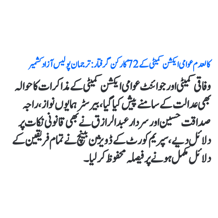
کالعدم عوامی ایکشن کمیٹی کے 72 کارکن گرفتار : ترجمان پولیس آزاد کشمیر
وفاقی کمیٹی اور جوائنٹ عوامی ایکشن کمیٹی کے مذاکرات کاحوالہ
بھی عدالت کے سامنےپیش کیا گیا،بیرسٹر ہمایوں نواز،راجہ
صداقت حسین اور سردار عبدالرازق نےبھی قانونی نکات پر
دلائل دیے،سپریم کورٹ کے ڈویژن بینچ نے تمام فریقین کے
دلائل مکمل ہونےپر فیصلہ محفوظ کرلیا۔