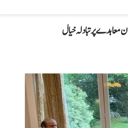
 معاہدے پر تبادلہ خیال