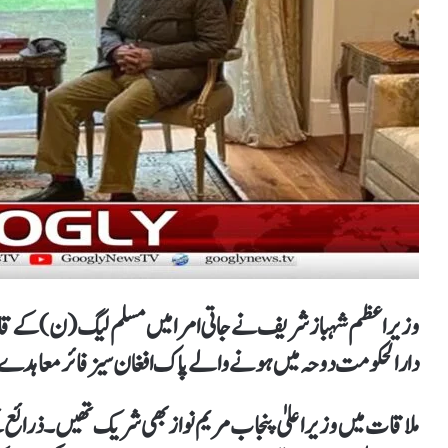
وزیراعظم شہباز شریف نے جاتی امرا میں مسلم لیگ (ن) کے قا
دارالحکومت دوحہ میں ہونے والے پاک افغان سیز فائر معاہدے س
ملاقات میں وزیراعلیٰ پنجاب مریم نواز بھی شریک تھیں۔ ذرائع 