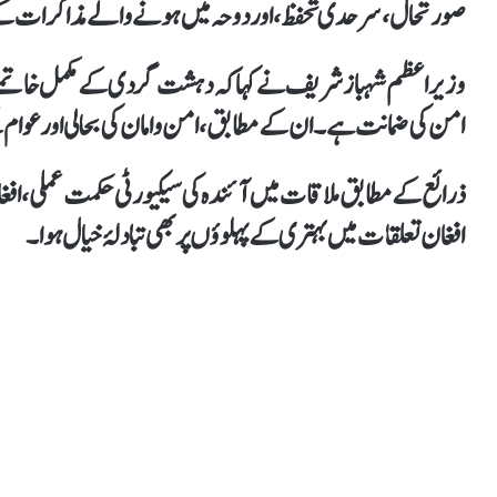
صورتحال، سرحدی تحفظ، اور دوحہ میں ہونے والے مذاکرات کے ا
وزیراعظم شہباز شریف نے کہا کہ
دہشت گردی کے مکمل خاتمے اور 
امن کی ضمانت ہے۔
ان کے مطابق،
امن و امان کی بحالی اور عوا
ذرائع کے مطابق ملاقات میں آئندہ کی سیکیورٹی حکمت عملی،
افغان تعلقات میں بہتری کے پہلوؤں پر بھی تبادلۂ خیال ہوا۔