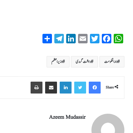
S
T
Li
E
T
Fa
W
ha
el
nk
m
wi
ce
ha
re
eg
ed
ail
tte
bo
ts
دارالحکومت
دہشت گردی
وزیراعظم
ra
In
r
ok
A
m
pp
Share
Azeem Mudassir