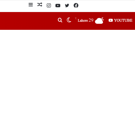
℃
29
YOUTUBE
Lahore