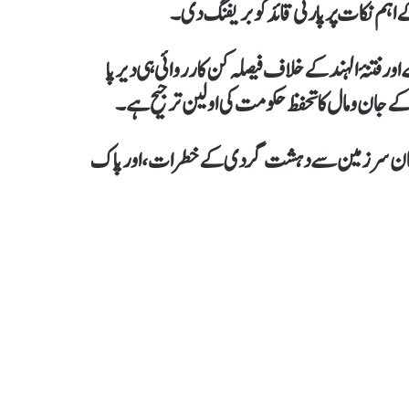
ہم نکات پر پارٹی قائد کو بریفنگ دی۔
فتنۂ الہند کے خلاف فیصلہ کن کارروائی ہی دیرپا
م کے جان و مال کا تحفظ حکومت کی اولین ترجیح ہے۔
 افغان سرزمین سے دہشت گردی کے خطرات، اور پاک