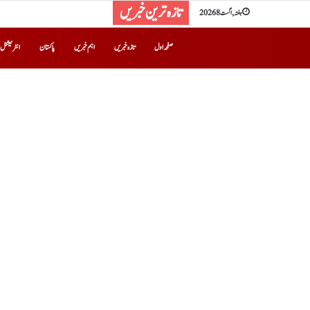
تازہ ترین خبریں
ہفتہ, اگست 8 2026
صفحہ اول
تازہ خبریں
اہم خبریں
پاکستان
انٹرنیشنل