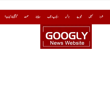
شوبز
کھیل
تجزیے
بزنس
دلچسپ و عجیب
ویڈیوز
صحت
گوگلی نیوز کیا ہے؟