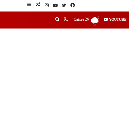
℃
29
YOUTUBE
Lahore