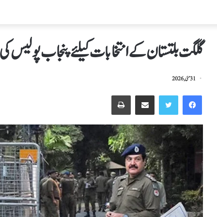
گلگت بلتستان کے انتخابات کیلئےپنجاب پولیس کی 5ہزارنفری طلب
31 مئی, 2026