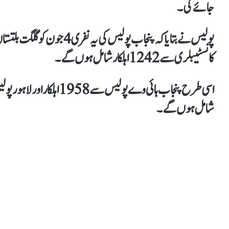
جائے گی۔
کانسٹیبلری سے 1242 اہلکار شامل ہوں گے۔
شامل ہوں گے۔