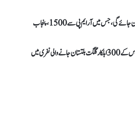
پولیس نے بتایا کہ پنجاب پولیس کی یہ نفری 4 جون کو گلگت بلتستان جائے گی، جس میں آر ایم پی سے 1500، پنجاب
اسی طرح پنجاب ہائی وے پولیس سے 1958 اہلکار اور لاہور پولیس کے 300 اہلکار گلگت بلتستان جانے والی نفری میں