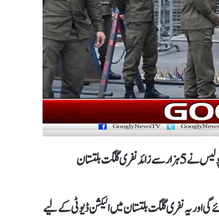
گلگت بلتستان میں انتخابات کے دوران سیکیورٹی کے لیے پنجاب پولیس نے 5 ہزار سے زائد نفری گلگت بلتستان
ت بلتستان جائے گی اور یہ نفری گلگت بلتستان میں الیکشن ڈیوٹی کے لیے