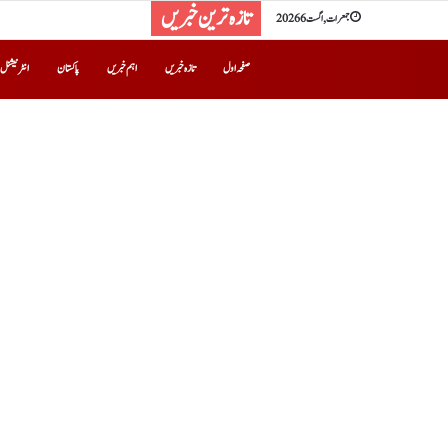
تازہ ترین خبریں
جمعرات, اگست 6 2026
صفحہ اول
تازہ خبریں
اہم خبریں
پاکستان
انٹرنیشنل