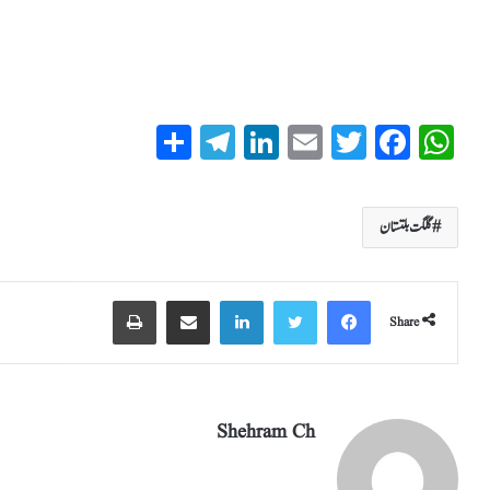
S
T
Li
E
T
Fa
W
ha
el
nk
m
wi
ce
ha
re
eg
ed
ail
tte
bo
ts
گلگت بلتستان
ra
In
r
ok
A
m
pp
Share
Shehram Ch