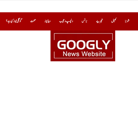
شوبز
کھیل
تجزیے
بزنس
دلچسپ و عجیب
ویڈیوز
صحت
گوگلی نیوز کیا ہے؟