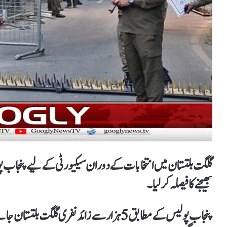
بھیجنےکافیصلہ کرلیا۔
پنجاب پولیس کے مطابق 5 ہزار سے زائد نفری گلگ