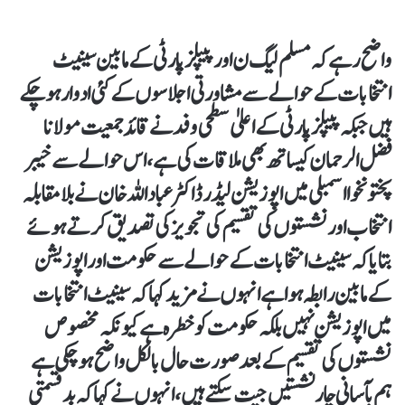
واضح رہے کہ مسلم لیگ ن اور پیپلز پارٹی کے مابین سینیٹ
انتخابات کے حوالے سے مشاورتی اجلاسوں کے کئی ادوار ہوچکے
ہیں جبکہ پیپلز پارٹی کے اعلیٰ سطحی وفد نے قائد جمعیت مولانا
فضل الرحمان کیساتھ بھی ملاقات کی ہے،اس حوالے سے خیبر
پختونخوا اسمبلی میں اپوزیشن لیڈر ڈاکٹر عباد اللہ خان نے بلامقابلہ
انتخاب اور نشستوں کی تقسیم کی تجویز کی تصدیق کرتے ہوئے
بتایا کہ سینیٹ انتخابات کے حوالے سے حکومت اور اپوزیشن
کے مابین رابطہ ہوا ہے انہوں نے مزید کہا کہ سینیٹ انتخابات
میں اپوزیشن نہیں بلکہ حکومت کو خطرہ ہے کیونکہ مخصوص
نشستوں کی تقسیم کے بعد صورت حال بالکل واضح ہوچکی ہے
ہم بآسانی چار نشستیں جیت سکتے ہیں ،انہوں نے کہا کہ بد قسمتی