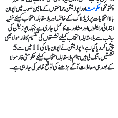
پختونخوا
حکومت
اور اپوزیشن جماعتوں کے مابین صوبہ میں ایوان
بالا انتخابات پر ڈیڈلاک کے خاتمہ اور بلامقابلہ انتخاب کیلئے خفیہ
ابتدائی رابطوں اور مشاورت کا عمل جاری ہے جبکہ اپوزیشن کی
جانب سے بلامقابلہ انتخاب کیلئے نشستوں کی تقسیم کا فارمولا بھی
پیش کردیا گیا ہے، اپوزیشن نے ایوان بالا کی11 میں سے 5
نشستیں مانگ لی ہیں تاہم بلامقابلہ انتخاب کیلئے حکومتی فارمولا
کے بعد ہی معاملات آگے بڑھنے کی توقع ظاہر کی جا رہی ہے۔