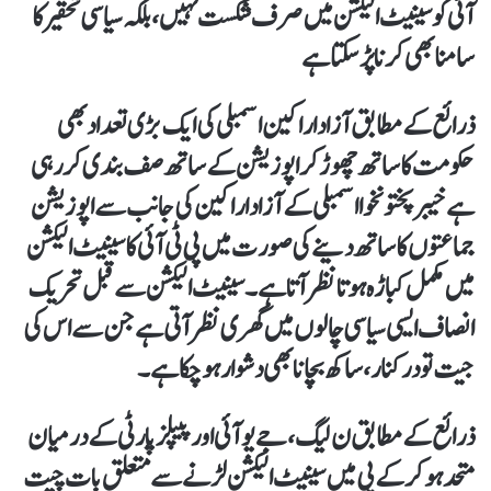
آئی کو سینیٹ الیکشن میں صرف شکست نہیں، بلکہ سیاسی تحقیر کا
سامنا بھی کرنا پڑ سکتا ہے
ذرائع کے مطابق آزاد اراکین اسمبلی کی ایک بڑی تعداد بھی
حکومت کا ساتھ چھوڑ کر اپوزیشن کے ساتھ صف بندی کر رہی
ہےخیبرپختونخوا اسمبلی کے آزاد اراکین کی جانب سے اپوزیشن
جماعتوں کا ساتھ دینے کی صورت میں پی ٹی آئی کا سینیٹ الیکشن
میں مکمل کباڑہ ہوتا نظر آتا ہے۔ سینیٹ الیکشن سے قبل تحریک
انصاف ایسی سیاسی چالوں میں گھری نظر آتی ہے جن سے اس کی
جیت تو درکنار، ساکھ بچانا بھی دشوار ہو چکا ہے۔
ذرائع کے مطابق ن لیگ، جے یو آئی اور پیپلز پارٹی کے درمیان
متحد ہو کر کے پی میں سینیٹ الیکشن لڑنے سے متعلق بات چیت