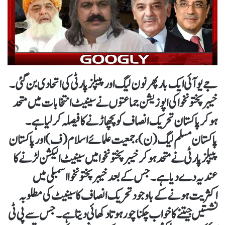
جے یو آئی ایک بار پھر نون لیگ اور پیپلز پارٹی کی اتحادی بن گئی۔
خیبرپختونخوا کی اپوزیشن جماعتوں نے سینیٹ انتخابات میں متحد
ہو کر پاکستان تحریک انصاف کو پچھاڑنے کا فیصلہ کر لیا ہے۔
پاکستان مسلم لیگ (ن)، جمعیت علمائے اسلام (ف) اور پاکستان
پیپلز پارٹی نے متحد ہو کر خیبر پختونخوا میں سینیٹ الیکشن لڑنے کا
عندیہ دے دیا ہے۔ جس کے بعد خیبرپختونخوا اسمبلی میں
اکثریت ہونے کے باوجود تحریک انصاف کا سینیٹ کی مطلوبہ
نشستیں جیتنے کا خواب چکنا چور ہوتا دکھائی دیتا ہے۔جس سےپی ٹی