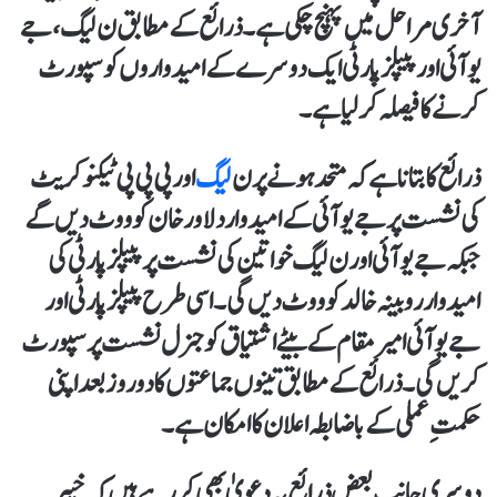
آخری مراحل میں پہنچ چکی ہے۔ذرائع کے مطابق ن لیگ، جے
یو آئی اور پیپلز پارٹی ایک دوسرے کے امیدواروں کو سپورٹ
کرنے کا فیصلہ کر لیا ہے۔
ذرائع کا بتانا ہے کہ متحد ہونے پر ن
لیگ
اور پی پی پی ٹیکنوکریٹ
کی نشست پر جے یو آئی کے امیدوار دلاور خان کو ووٹ دیں گے
جبکہ جے یو آئی اور ن لیگ خواتین کی نشست پر پیپلز پارٹی کی
امیدوار روبینہ خالد کو ووٹ دیں گی۔اسی طرح پیپلز پارٹی اور
جے یو آئی امیر مقام کے بیٹے اشتیاق کو جنرل نشست پر سپورٹ
کریں گی۔ ذرائع کے مطابق تینوں جماعتوں کا دو روز بعد اپنی
حکمتِ عملی کے باضابطہ اعلان کا امکان ہے۔
دوسری جانب بعض ذرائع یہ دعویٰ بھی کر رہے ہیں کہ خیبر