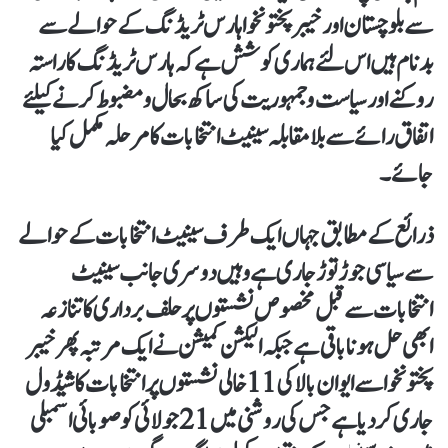
سے بلوچستان اور خیبرپختونخوا ہارس ٹریڈنگ کے حوالے سے
بدنام ہیں اس لئے ہماری کوشش ہے کہ ہارس ٹریڈنگ کا راستہ
روکنے اور سیاست و جمہوریت کی ساکھ بحال و مضبوط کرنے کیلئے
اتفاق رائے سے بلا مقابلہ سینیٹ انتخابات کا مرحلہ مکمل کیا
جائے ۔
ذرائع کے مطابق جہاں ایک طرف سینیٹ انتخابات کے حوالے
سے سیاسی جوڑ توڑ جاری ہے وہیں دوسری جانب سینیٹ
انتخابات سے قبل مخصوص نشستوں پر حلف برداری کا تنازعہ
ابھی حل ہونا باقی ہےجبکہ الیکشن کمیشن نے ایک مرتبہ پھر خیبر
پختونخوا سے ایوان بالا کی11خالی نشستوں پر انتخابات کا شیڈول
جاری کر دیا ہے جس کی روشنی میں 21جولائی کو صوبائی اسمبلی