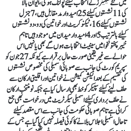
میں نئے سینیٹرز کے انتخاب کیلئے پولنگ ہوگی، ایوان بالا
کی 11نشستوں کیلئے25امیدوار مدمقابل ہیں ،7جنرل
نشستوں کیلئے16، ٹیکنوکریٹ اور خواتین کی دو ،دو نشستوں
کیلئے بالترتیب5اور 4امیدوار میدان میں موجود ہیں تاہم
خیبرپختونخوا میں سینیٹ انتخابات ہوں گے بھی یا نہیں اس
حوالے سے غیر یقینی صورت حال برقرار ہے کیونکہ 27جون کو
سپریم کورٹ کی جانب سے صوبائی اسمبلی کی مخصوص نشستوں
کی تقسیم کے بعد الیکشن کمیشن نے خواتین اور اقلیتی ارکان سے
حلف لینے کیلئے سپیکر کو خط بھی ارسال کیا ہے جبکہ نو منتخب ارکان
نے حلف برداری کیلئے اسمبلی سیکرٹریٹ میں درخواست بھی جمع
کرائی ہے تاہم صوبائی حکومت کی جانب سے اس مقصد کیلئے
تاحال اسمبلی اجلاس بلانے کا کوئی فیصلہ نہیں کیا گیا ہے جس کے