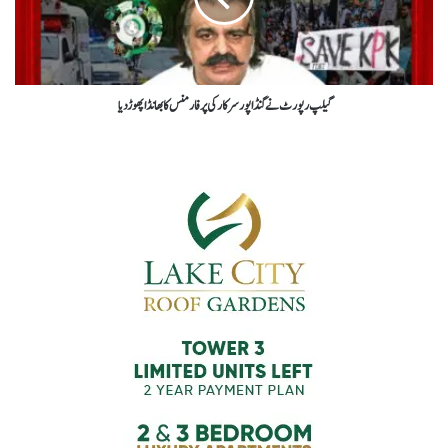
گیلپ رپورٹ نے گنڈاپورسرکارکی پرفارمنس کابھانڈاپھوڑ دیا