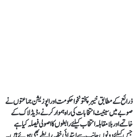
ذرائع کے مطابق خیبر پختونخوا حکومت اور اپوزیشن جماعتوں نے
صوبے میں سینیٹ انتخابات کی راہ ہموار کرنے ،ڈیڈلاک کے
خاتمے اور بلامقابلہ انتخاب کیلئے رابطوں کا اصولی فیصلہ کیا ہے
جس کیلئے دونوں جانب سے ابتدائی خفیہ رابطے بھی ہوئے ہیں۔