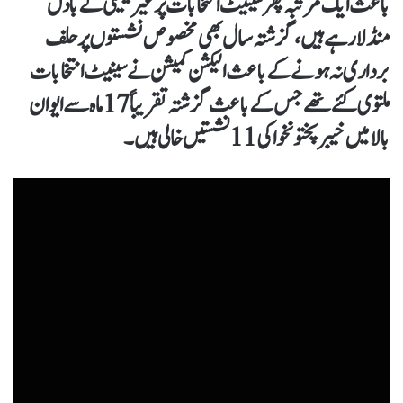
باعث ایک مرتبہ پھر سینیٹ انتخابات پر غیر یقینی کے بادل
منڈلا رہے ہیں، گزشتہ سال بھی مخصوص نشستوں پر حلف
برداری نہ ہونے کے باعث الیکشن کمیشن نے سینیٹ انتخابات
ملتوی کئے تھے جس کے باعث گزشتہ تقریباً17ماہ سے ایوان
بالا میں خیبر پختونخوا کی 11نشستیں خالی ہیں۔