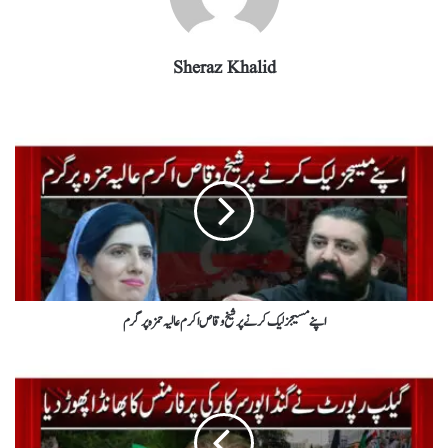
Sheraz Khalid
اپنے مسیجزلیک کرنےپرشیخ وقاص اکرم عالیہ حمزہ پرگرم