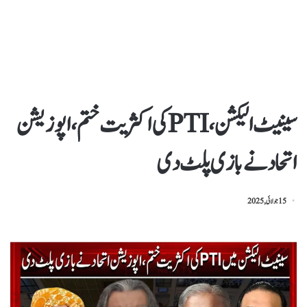
سینیٹ الیکشن،PTIکی اکثریت ختم، اپوزیشن
اتحاد نے بازی پلٹ دی
15 جولائی, 2025