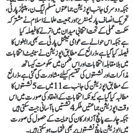
جبکہ دوسری جانب اپوزیشن جماعتوں مسلم لیگ ن، پیپلز پارٹی،
تحریک انصاف پارلیمنٹریز اور جمعیت علمائے اسلام نے مشترکہ
حکمت عملی کے تحت انتخابی میدان میں اترنے کا فیصلہ کیا
ہےجبکہ اس حوالے سے عوامی نیشنل پارٹی سے بھی رابطوں کا
فیصلہ کیا گیا ہے ، ذرائع کے مطابق اپوزیشن نےسینیٹ انتخابات
میں بلامقابلہ انتخابات اور اس ضمن میں حکومت کیساتھ
مذاکرات اور نشستوں کی تقسیم کیلئے مشاورت کی گئی ہے، ذرائع
کے مطابق اپوزیشن کی جانب سے 11میں سے 5نشستوں کا
مطالبہ کیا گیا ہے کیونکہ انتخابات کے انعقاد کی صورت میں اس
وقت اپوزیشن جماعتیں ملکر4نشستیں باآسانی جیت سکتی ہیں
جبکہ چار سے پانچ آزاد ارکان کی حمایت کے حصول کی صورت
میں اپوزیشن پانچ نشستوں پر بھی فتحیاب ہوسکتی ہیں۔