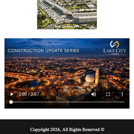
© Copyright 2026, All Rights Reserved