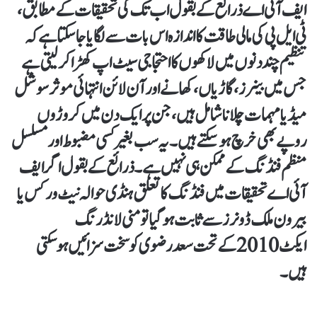
ایف آئی اے ذرائع کے بقول اب تک کی تحقیقات کے مطابق،
ٹی ایل پی کی مالی طاقت کا اندازہ اس بات سے لگایا جا سکتا ہے کہ
تنظیم چند دنوں میں لاکھوں کا احتجاجی سیٹ اپ کھڑا کر لیتی ہے
جس میں بینرز، گاڑیاں، کھانے اور آن لائن انتہائی موثر سوشل
میڈیا مہمات چلانا شامل ہیں، جن پر ایک دن میں کروڑوں
روپے بھی خرچ ہوسکتے ہیں۔ یہ سب بغیر کسی مضبوط اور مسلسل
منظم فنڈنگ کے ممکن ہی نہیں ہے۔ ذرائع کے بقول اگر ایف
آئی اے تحقیقات میں فنڈنگ کا تعلق ہنڈی حوالہ نیٹ ورکس یا
بیرون ملک ڈونرز سے ثابت ہوگیا تو منی لانڈرنگ
ایکٹ 2010 کے تحت سعد رضوی کو سخت سزائیں ہو سکتی
ہیں۔