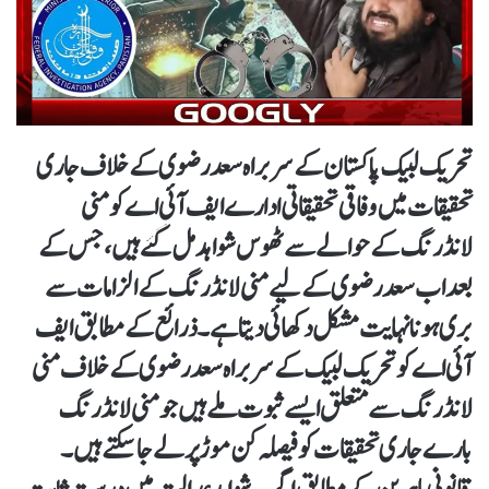
تحریک لبیک پاکستان کے سربراہ سعد رضوی کے خلاف جاری
تحقیقات میں وفاقی تحقیقاتی ادارے ایف آئی اے کو منی
لانڈرنگ کے حوالے سے ٹھوس شواہد مل گئے ہیں، جس کے
بعد اب سعد رضوی کے لیے منی لانڈرنگ کے الزامات سے
بری ہونا نہایت مشکل دکھائی دیتا ہے۔ ذرائع کے مطابق ایف
آئی اے کو تحریک لبیک کے سربراہ سعد رضوی کے خلاف منی
لانڈرنگ سے متعلق ایسے ثبوت ملے ہیں جو منی لانڈرنگ
بارے جاری تحقیقات کو فیصلہ کن موڑ پر لے جا سکتے ہیں۔