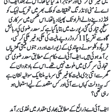
میں غیر ملکی کرنسی اور سونا برآمدکیا گیا تھا۔ اس کے بعد ایف آئی
اے نے منی لانڈرنگ تحقیقات کو ملک بھر میں تحریک لبیک کو
فنڈز دینے والے افراد تک پھیلا دیا تھا۔ اس ضمن میں سرکاری
سطح پر تیار کی گئی رپورٹ میں بتایا گیا ہے کہ سعد رضوی کی رہائش
گاہ سے تقریباً 11 کروڑ روپے مالیت کی ملکی و غیرملکی کرنسی،
قریباً دو کلو سونے و چاندی کے زیورات اور درجنوں قیمتی گھڑیاں
برآمد ہوئی ہیں۔ ایف آئی اے حکام کے مطابق سعد رضوی کسی
تجارتی سرگرمی میں ملوث نہیں تھے۔ اس کے باوجود ان کے
گھر سے اتنی بڑی مالیت کا غیر ملکی سرمایہ ملنا ایک سوالیہ نشان ہے
کہ یہ دولت کہاں سے آئی اور کس مقصد کے لیے استعمال ہو
رہی تھی؟
ایف آئی اے ذرائع کے مطابق بھاری مقدار میں نقدی برآمد