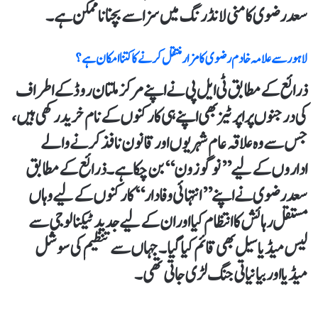
سعد رضوی کا منی لانڈرنگ میں سزا سے بچنا ناممکن ہے۔
لاہور سے علامہ خادم رضوی کا مزار منتقل کرنے کا کتنا امکان ہے ؟
ذرائع کے مطابق ٹی ایل پی نے اپنے مرکز ملتان روڈ کے اطراف
کی درجنوں پراپرٹیز بھی اپنے ہی کارکنوں کے نام خرید رکھی ہیں،
جس سے وہ علاقہ عام شہریوں اور قانون نافذ کرنے والے
اداروں کے لیے ’’نو گو زون‘‘ بن چکا ہے۔ ذرائع کے مطابق
سعد رضوی نے اپنے ’’انتہائی وفادار‘‘ کارکنوں کے لیے وہاں
مستقل رہائش کا انتظام کیا اور ان کے لیے جدید ٹیکنالوجی سے
لیس میڈیا سیل بھی قائم کیا گیا۔ جہاں سے تنظیم کی سوشل
میڈیا اور بیانیاتی جنگ لڑی جاتی تھی۔