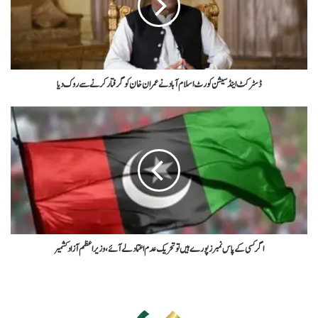
ڈسٹرکٹ اینڈ سیشن کورٹ اسلام آباد نے عمران خان کو گرفتار کرنے سے روک دیا
اگر کسی کے پاس نمبرز پورے ہیں تو تحریک عدم اعتماد لے آئے ، وزیراعظم آزاد کشمیر