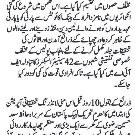
مختلف حصوں میں تقسیم کیا گیا ہے۔ اس ضمن میں شروع کی گئی
انکوائریوں میں نامزد افراد کے بینک اکائونٹس سے پارٹی کو یا پارٹی
عہدیداروں کو ہونے والے لین دین، فنڈز دینے اور لینے والوں
کے ظاہر کردہ اور چھپائے گئے ذرائع آمدن اور اثاثوں کی
تحقیقات جلد مکمل کرنے کے لئے پنجاب پولیس کے مختلف
خصوصی تفتیشی شعبوں سے 42 سینیئر انسپکٹرز کا تبادلہ ایف
آئی اے میں کیا گیا ہے۔ تاکہ افرادی قوت کی کمی کو دور کیا
جاسکے۔
ذرائع کے بقول 10روز قبل اس منی لانڈرنگ تحقیقاتی آپریشن
کی ابتدا میں کالعدم تحریک لبیک پاکستان کے سربراہ حافظ سعد
حسین رضوی کے گھر سے ایک بڑی اور منظم چھاپہ مار کارروائی