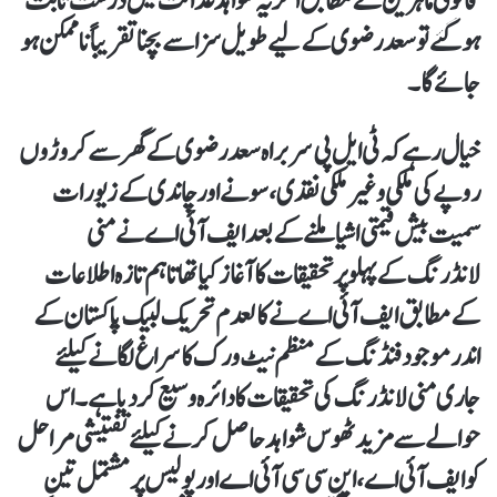
قانونی ماہرین کے مطابق اگر یہ شواہد عدالت میں درست ثابت
ہو گئے تو سعد رضوی کے لیے طویل سزا سے بچنا تقریباً ناممکن ہو
جائے گا۔
خیال رہے کہ ٹی ایل پی سربراہ سعد رضوی کے گھر سے کروڑوں
روپے کی ملکی و غیر ملکی نقدی، سونے اور چاندی کے زیورات
سمیت بیش قیمتی اشیا ملنے کے بعد ایف آئی اے نے منی
لانڈرنگ کے پہلو پر تحقیقات کا آغاز کیا تھا تاہم تازہ اطلاعات
کے مطابق ایف آئی اے نے کالعدم تحریک لبیک پاکستان کے
اندر موجود فنڈنگ کے منظم نیٹ ورک کا سراغ لگانے کیلئے
جاری منی لانڈرنگ کی تحقیقات کا دائرہ وسیع کردیا ہے۔ اس
حوالے سے مزید ٹھوس شواہد حاصل کرنے کیلئے تفتیشی مراحل
کو ایف آئی اے، این سی سی آئی اے اور پولیس پر مشتمل تین