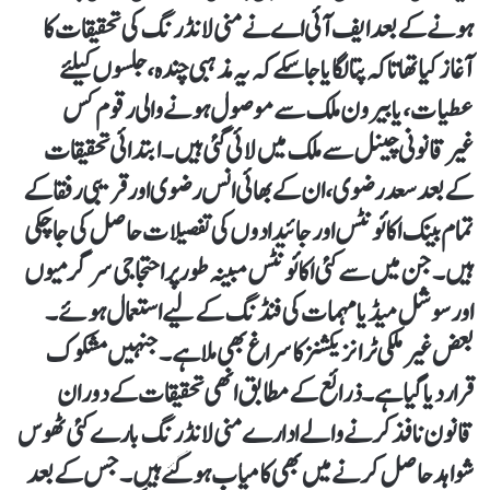
ہونے کے بعد ایف آئی اے نے منی لانڈرنگ کی تحقیقات کا
آغاز کیا تھا تاکہ پتا لگایا جا سکے کہ یہ مذہبی چندہ، جلسوں کیلئے
عطیات، یا بیرون ملک سے موصول ہونے والی رقوم کس
غیرقانونی چینل سے ملک میں لائی گئی ہیں۔ ابتدائی تحقیقات
کے بعد سعد رضوی، ان کے بھائی انس رضوی اور قریبی رفقا کے
تمام بینک اکائونٹس اور جائیدادوں کی تفصیلات حاصل کی جا چکی
ہیں۔ جن میں سے کئی اکائونٹس مبینہ طور پر احتجاجی سرگرمیوں
اور سوشل میڈیا مہمات کی فنڈنگ کے لیے استعمال ہوئے۔
بعض غیر ملکی ٹرانزیکشنز کا سراغ بھی ملا ہے۔ جنہیں مشکوک
قرار دیا گیا ہے۔ ذرائع کے مطابق انھی تحقیقات کے دوران
قانون نافذ کرنے والے ادارے منی لانڈرنگ بارے کئی ٹھوس
شواہد حاصل کرنے میں بھی کامیاب ہو گئے ہیں۔ جس کے بعد