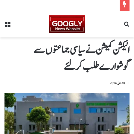
الیکشن کمیشن نے سیاسی جماعتوں سے
گوشوارےطلب کرلئے
8 جولائی, 2026