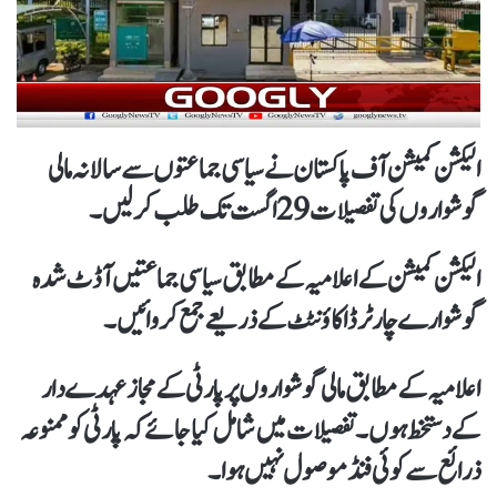
الیکشن کمیشن آف پاکستان نے سیاسی جماعتوں سے سالانہ مالی
گوشواروں کی تفصیلات 29 اگست تک طلب کرلیں۔
الیکشن کمیشن کے اعلامیہ کے مطابق سیاسی جماعتیں آڈٹ شدہ
گوشوارے چارٹرڈ اکاؤنٹٹ کے ذریعے جمع کروائیں۔
اعلامیہ کے مطابق مالی گوشواروں پر پارٹی کے مجاز عہدے دار
کے دستخط ہوں۔ تفصیلات میں شامل کیا جائے کہ پارٹی کو ممنوعہ
ذرائع سے کوئی فنڈ موصول نہیں ہوا۔