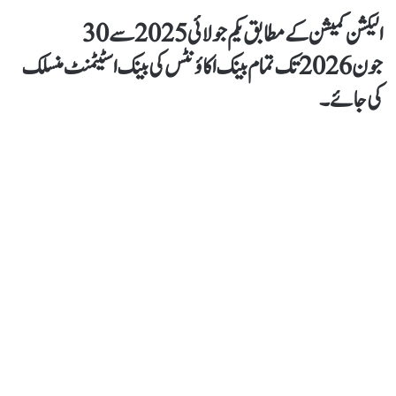
الیکشن کمیشن کے مطابق یکم جولائی2025 سے 30
جون 2026 تک تمام بینک اکاؤنٹس کی بینک اسٹیٹمنٹ منسلک
کی جائے۔