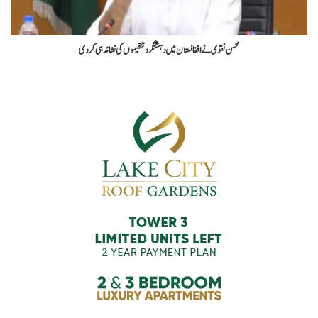
محسن نقوی نےافغانستان میں دہشتگردتنظیموں کی نشاندہی کردی