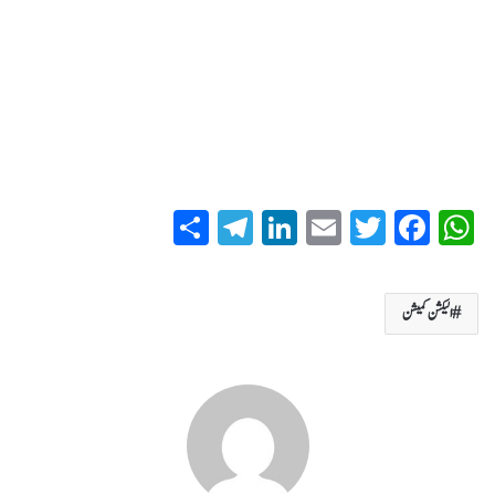
S
T
Li
E
T
Fa
W
ha
el
nk
m
wi
ce
ha
re
eg
ed
ail
tte
bo
ts
الیکشن کمیشن
ra
In
r
ok
A
m
pp