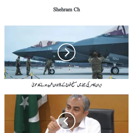
Shehram Ch
ایران کاامریکی حملے میں مسلح افواج کے8جوان شہید ہونےکادعویٰ