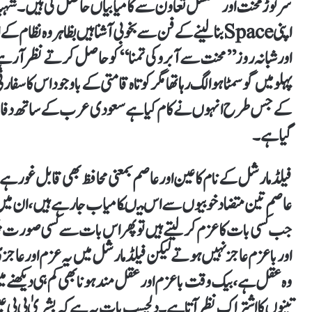
اپنی Spaceبنا لینے کے فن سے بخوبی آشنا ہیں بظاہر وہ
اور شبانہ روز ’’محنت سے آبرو کی تمنا‘‘ کو حاصل کرتے نظر ا
پہلو میں گو سمٹا ہوا لگ رہا تھا مگرکوتاہ قامتی کے باوجود اس کا سفا
کے جس طرح انہوں نے کام کیا ہے سعودی عرب کے ساتھ دفاعی مع
گیا ہے۔
عاصم تین متضاد خوبیوں سے اس میںکامیاب جارہے ہیں ،ان میں عجز
جب کسی بات کا عزم کرلیتے ہیں تو پھر اس بات سے کسی صورت پیچھ
اور باعزم عاجز نہیں ہوتے لیکن فیلڈ مارشل میں یہ عزم اور عاج
وہ عقل ہے ،بیک وقت باعزم اور عقل مند ہونا بھی کم ہی دیکھنے م
تینوں کا اشتراک نظر آتا ہے۔ دلچسپ بات یہ ہے کہ بشریٰ بی بی ع