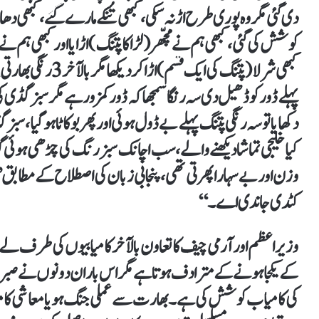
دی گئی مگروہ پوری طرح اڑ نہ سکی، کبھی تُنکے مارے گئے ،کبھی دھاگے
کوشش کی گئی ،کبھی ہم نے مچّھر (لڑاکا پتنگ) اڑایا اور کبھی ہم ن
کبھی شرلا (پتنگ کی ای
پہلے ڈور کو ڈھیل دی سہ رنگا سمجھا کہ ڈور کمزور ہے مگر سبز گڈی کی ڈور 
دکھایا تو سہ رنگی پتنگ پہلے بے ڈول ہوئی اور پھر بو کاٹا ہوگیا ،سب
کیا خلیجی تماشا دیکھنے والے، سب اچانک سبز رنگ کی چڑھی ہوئی
وزن اور بے سہارا پھرتی تھی، پنجابی زبان کی اصطلاح کے مط
کٹدی جاندی اے۔‘‘
وزیراعظم اور آرمی چیف کا تعاون بالآخر کامیابیوں کی طرف لے جا ر
کے یکجا ہونے کےمترادف ہوتا ہے مگر اس بار ان دونوں نے صبر،
کی کامیاب کوشش کی ہے ۔بھارت سے عملی جنگ ہو یا معاشی کامی