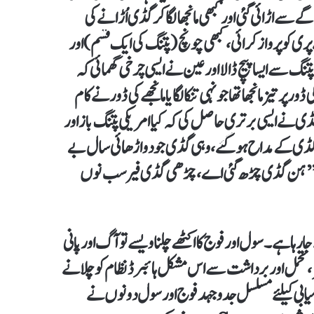
 سے اڑائی گئی اور کبھی مانجھا لگا کر گڈی اُڑانے کی
ے پری کوپرواز کرائی ،کبھی چونچ (پتنگ کی ایک قسم)اور
ک قسم)اڑا کر دیکھا مگر بالآخر3 رنگی بھارتی پتنگ سے ایسا پیچ ڈالا اور عین نے ایسی چرخی گھمائی کہ
پر تیز مانجھا تھا جو نہی تنکا لگایا مانجھے کی ڈور نےکام
ز گڈی نے ایسی برتری حاصل کی کہ کیا امریکی پتنگ باز اور
 گڈی کے مداح ہو گئے، وہی گڈی جو دو اڑھائی سال بے
ابق’’ہن گڈی چڑھ گئی اے ،چڑھی گڈی فیر سب نوں
ہا ہے۔ سول اور فوج کا اکٹھے چلنا ویسے تو آگ اور پانی
 تحمل اور برداشت سے اس مشکل ہائبرڈ نظام کو چلانے
ابی کیلئے مسلسل جدوجہد فوج اور سول دونوں نے