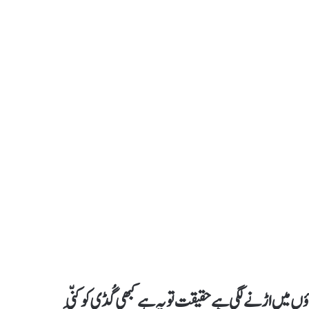
ٔں میں اڑنے لگی ہے حقیقت تو یہ ہے کبھی گُڈی کو کَنّی