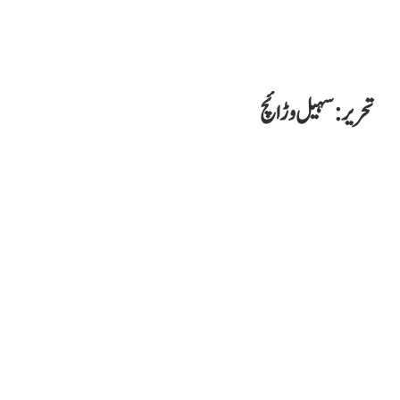
تحریر : سہیل وڑائچ