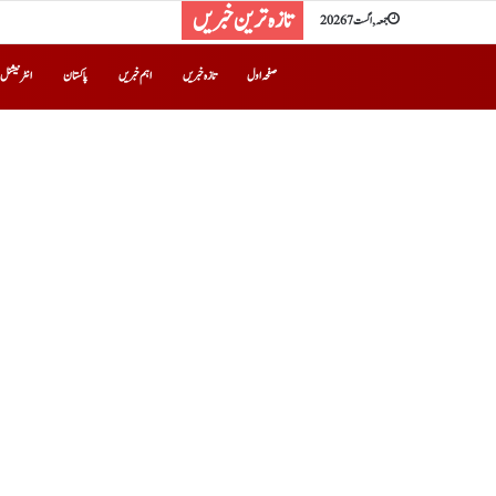
تازہ ترین خبریں
جمعہ, اگست 7 2026
صفحہ اول
تازہ خبریں
اہم خبریں
پاکستان
انٹرنیشنل