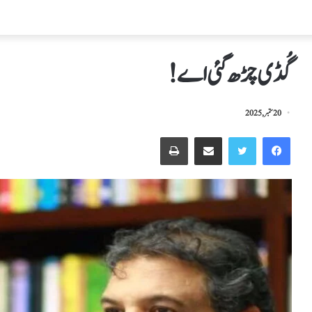
گُڈی چڑھ گئی اے!
20 ستمبر, 2025