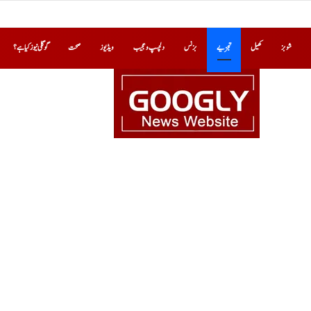
شوبز
کھیل
تجزیے
بزنس
دلچسپ و عجیب
ویڈیوز
صحت
گوگلی نیوز کیا ہے؟