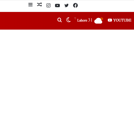
℃
31
YOUTUBE
Lahore