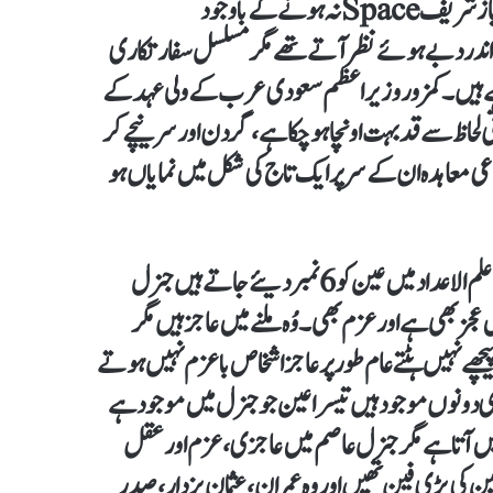
سرتوڑ محنت اور مسلسل تعاون سے کامیابیاں حاصل کی ہیں۔ شہباز شریف Spaceنہ ہونے کے باوجود
 نظام کے اندر دبے ہوئے نظر آتے تھے مگر مسلسل سفارتکاری
ٓرہے ہیں۔ کمزور وزیراعظم سعودی عرب کے ولی عہد کے
رتی لحاظ سے قد بہت اونچا ہو چکا ہے ،گردن اور سر نیچے کر
اہدہ ان کے سر پر ایک تاج کی شکل میں نمایاں ہو
فیلڈ مارشل کے نام کا عین اور عاصم بمعنی محافظ بھی قابل غور ہے علم الاعداد میں عین کو 6نمبر دیئے جاتے ہیں جنرل
بھی ہے اور عزم بھی۔ وُہ ملنے میں عاجز ہیں مگر
ے نہیں ہٹتے عام طور پر عاجز اشخاص باعزم نہیں ہوتے
زی دونوں موجود ہیں تیسرا عین جو جنرل میں موجود ہے
یں آتا ہے مگر جنرل عاصم میں عاجزی، عزم اور عقل
ین کی بڑی فین تھیں اوروہ عمران، عثمان بزدار، صدر