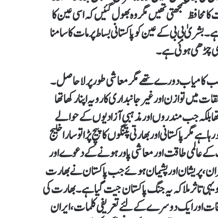
 محافظ سمجھتی تھیں مگر وہ بھول گئیں کہ اسی عین کا
بشریٰ بی بی کے عین کو پاکستانی بساط پر مات کا سامنا
ڈی چڑھی ہوئی ہے۔
ہ سب کامیاب دورے تھے مگر معاشی طور پر لاحاصل ۔
 میں توازن اور غیر جانبداری کا رویہ اپنا رکھا تھا
 سے فائدہ اٹھا کر پاکستان کی Spaceلے رہا تھا بلکہ جب مندروں اور مذہبی آزادیوں کے حوالے
ا ہے مگر پاکستانی اور بھارتی پتنگوں کا پیچ پڑا تو سارا خلیج
ارت کے عالمی طاقت اور معاشی پاور ہونے کے دعوے اور
، پریشان اور پشیمان ہوئے جب پاکستان نے بھارت
رائے اور ساری دنیا کو یہی تاثر ملا کہ یہ جنگ پاکستان جیت گیا ہے ۔بھارت کی
اقات اور ایک دوسرے کے لئے تعریفی کلمات، ایران