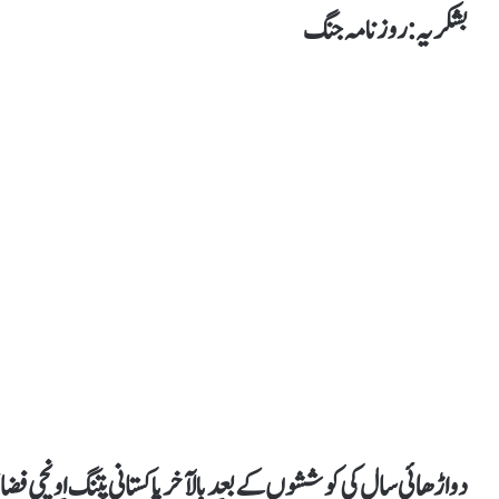
بشکریہ : روزنامہ جنگ
دو اڑھائی سال کی کوششوں کے بعد بالآخر پاکستانی پتنگ اونچی فضاو