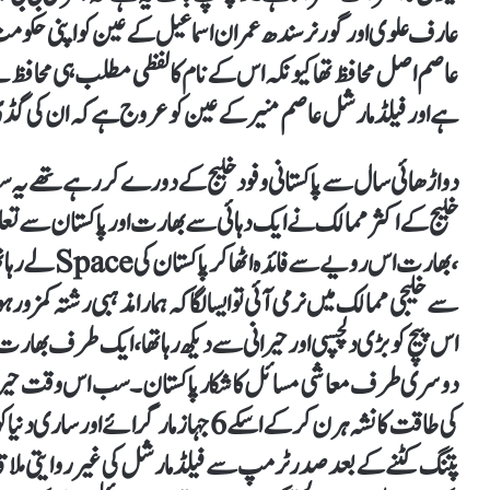
عارف علوی اور گورنر سندھ عمران اسماعیل کےعین کو اپنی حکومت کا
عاصم اصل محافظ تھا کیونکہ اس کے نام کا لفظی مطلب ہی محافظ ہے۔ 
ہے اور فیلڈ مارشل عاصم منیر کے عین کو عروج ہے کہ ان کی گ
دو اڑھائی سال سے پاکستانی وفود خلیج کے دورے کر رہے تھے ی
خلیج کے اکثر ممالک نے ایک دہائی سے بھارت اور پاکستان سے تعلقات
،بھارت اس رویے
سے خلیجی ممالک میں نرمی آئی تو ایسا لگا کہ ہمارا مذہبی رشتہ کمزور ہو رہ
اس پیچ کو بڑی دلچسپی اور حیرانی سے دیکھ رہا تھا، ایک طرف بھ
دوسری طرف معاشی مسائل کا شکار پاکستان۔ سب اس وقت حیران
کی طاقت کا نشہ ہرن کر کے اسکے 6جہازمار گ
پتنگ کٹنے کے بعد صدر ٹرمپ سے فیلڈ مارشل کی غیرروایتی مل