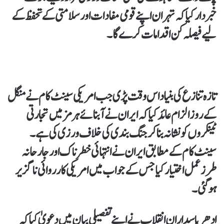
خبردار کیا کہ تہران اپنے قومی مفادات اور سلامتی کے تحفظ کے
لیے فیصلہ کن اقدامات کرے گا۔
تازہ تنازع کی بنیاد اس وقت پڑی جب امریکی سینٹ کام نے منگل
کے روز الزام عائد کیا کہ ایران نے آبنائے ہرمز میں تجارتی
ٹینکروں کو نشانہ بنا کر جنگ بندی کی خلاف ورزی کی ہے۔
سینٹ کام کے مطابق ایران نے انتہائی خطرناک اور جارحانہ
طرز عمل اختیار کیا جس کے جواب میں امریکی کارروائی ناگزیر
ہو گئی۔
ادھر پاسداران انقلاب نے اپنے تفصیلی بیان میں دعویٰ کیا کہ