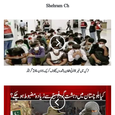
Shehram Ch
ترکیہ میں غیر قانونی افغان باشندوں کیخلاف کریک ڈاؤن، 24 گرفتار