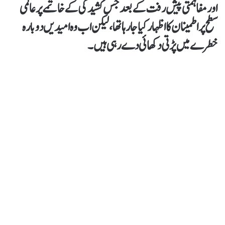
اور مفاہمتی پیش رفت کے بعد جس کشیدگی کے خاتمے پر عالمی
سطح پر اطمینان کا اظہار کیا جا رہا تھا، لیکن اب وہ امیدیں دوبارہ
خطرے میں پڑتی دکھائی دے رہی ہیں۔