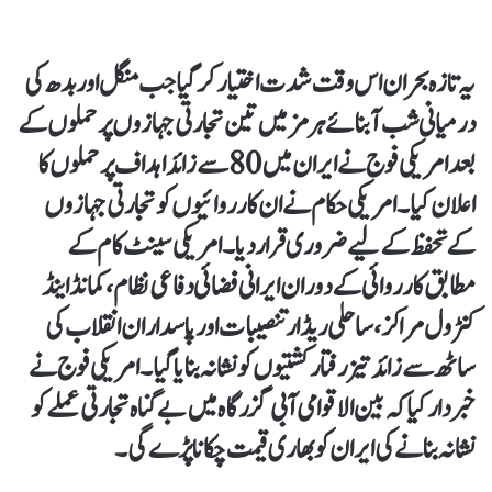
یہ تازہ بحران اس وقت شدت اختیار کر گیا جب منگل اور بدھ کی
درمیانی شب آبنائے ہرمز میں تین تجارتی جہازوں پر حملوں کے
بعد امریکی فوج نے ایران میں 80 سے زائد اہداف پر حملوں کا
اعلان کیا۔ امریکی حکام نے ان کارروائیوں کو تجارتی جہازوں
کے تحفظ کے لیے ضروری قرار دیا۔ امریکی سینٹ کام کے
مطابق کارروائی کے دوران ایرانی فضائی دفاعی نظام، کمانڈ اینڈ
کنٹرول مراکز، ساحلی ریڈار تنصیبات اور پاسداران انقلاب کی
ساٹھ سے زائد تیز رفتار کشتیوں کو نشانہ بنایا گیا۔ امریکی فوج نے
خبردار کیا کہ بین الاقوامی آبی گزرگاہ میں بے گناہ تجارتی عملے کو
نشانہ بنانے کی ایران کو بھاری قیمت چکانا پڑے گی۔