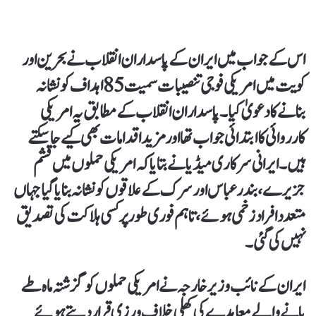
اس کے جواب میں ایران کے پاسداران انقلاب نے بحرین اور
کویت میں امریکی فوجی تنصیبات سمیت 85 اہداف کو نشانہ
بنانے کا دعویٰ کیا۔ پاسداران انقلاب کے مطابق یہ امریکی
کارروائی کا ابتدائی جواب تھا اور مزید اقدامات بھی کیے جا سکتے
ہیں۔ ایرانی سرکاری میڈیا نے بتایا کہ امریکی حملوں میں قشم
جزیرے، بندر عباس اور سرک کے علاقوں کو نشانہ بنایا گیا جہاں
متعدد افراد زخمی ہوئے، تاہم فوری طور پر کسی ہلاکت کی تصدیق
نہیں کی گئی۔
ایران کے نائب وزیر خارجہ نے امریکی حملوں کو گزشتہ ماہ طے
پانے والے معاہدے کی کھلی خلاف ورزی قرار دیتے ہوئے