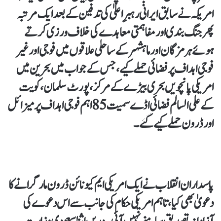
امریکہ نے سابق ایرانی رہبرِ اعلیٰ کی تدفین کے بعد ایک مرتبہ
پھر جنگ بندی اور مفاہمتی معاہدے کی خلاف ورزی کرتے
ہوئے ہرمزگان اور ماہشہر کے ساحلی علاقوں میں فوجی اور غیر
فوجی اہداف پر فضائی حملے کیے، جس کے جواب میں بحرین میں
امریکی پانچویں بحری بیڑے کے مرکز، پورٹ سلمان، کویت
کے علی السالم فضائی اڈے سمیت 85 اہم فوجی اہداف پر میزائل
اور ڈرون حملے کیے گئے۔
پاسداران انقلاب نے ایک امریکی ایم کیو نائن ڈرون مار گرانے کا
دعویٰ بھی کیا، تاہم امریکی حکام کی جانب سے اس دعوے کی