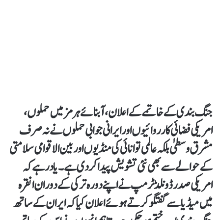
جنگ بندی کے خاتمے کے اعلان، آبنائے ہرمز میں حملوں،
امریکی فضائی کارروائیوں اور ایرانی جوابی حملوں نے نہ صرف
مشرق وسطیٰ بلکہ عالمی توانائی کی منڈیوں اور بین الاقوامی سلامتی
کے حوالے سے بھی نئی تشویش پیدا کر دی ہے۔ یاد رہے کہ
امریکی صدر ڈونلڈ ٹرمپ نے اپنے دورہ ترکی کے دوران انقرہ
میں میڈیا سے گفتگو کرتے ہوئے اعلان کیا کہ ایران کے ساتھ