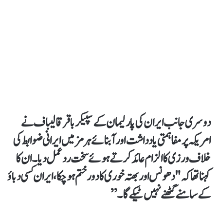
دوسری جانب ایران کی پارلیمان کے سپیکر باقر قالیباف نے
امریکہ پر مفاہمتی یادداشت اور آبنائے ہرمز میں ایرانی ضوابط کی
خلاف ورزی کا الزام عائد کرتے ہوئے سخت ردعمل دیا۔ ان کا
کہنا تھا کہ "دھونس اور بھتہ خوری کا دور ختم ہو چکا، ایران کسی دباؤ
کے سامنے گھٹنے نہیں ٹیکے گا۔”