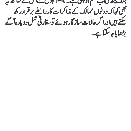
جنگ بندی اب ختم ہو چکی ہے۔ تاہم انہوں نے اس کے ساتھ یہ
بھی کہا کہ دونوں ممالک کے مذاکرات کار رابطے برقرار رکھ
سکتے ہیں اور اگر حالات سازگار ہوئے تو سفارتی عمل دوبارہ آگے
بڑھایا جا سکتا ہے۔