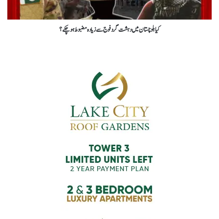
کیا بلوچستان میں دہشت گرد فوج سے زیادہ مضبوط ہو چکے؟