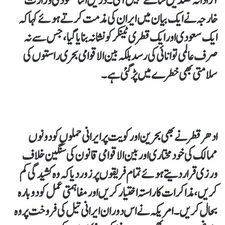
آزادانہ تصدیق سامنے نہیں آئی۔ دریں اثنا سعودی وزارت
خارجہ نے ایک بیان میں ایران کی مذمت کرتے ہوئے کہا کہ
ایک سعودی اور ایک قطری ٹینکر کو نشانہ بنایا گیا، جس سے نہ
صرف عالمی توانائی کی رسد بلکہ بین الاقوامی بحری راستوں کی
سلامتی بھی خطرے میں پڑ گئی ہے۔
ادھر قطر نے بھی بحرین اور کویت پر ایرانی حملوں کو دونوں
ممالک کی خودمختاری اور بین الاقوامی قانون کی سنگین خلاف
ورزی قرار دیتے ہوئے تمام فریقوں پر زور دیا کہ وہ کشیدگی کم
کریں، مذاکرات کا راستہ اختیار کریں اور مفاہمتی عمل کو دوبارہ
بحال کریں۔ امریکہ نے اس دوران ایرانی تیل کی فروخت پر وہ