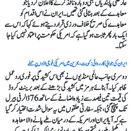
عارضی پابندیاں بھی دوبارہ نافذ کرنے کا اعلان کر دیا جو
معاہدے کے بعد ہٹا لی گئی تھیں۔ ایران نے اس اقدام کو
معاہدے کی صریح خلاف ورزی قرار دیتے ہوئے کہا کہ اس سے
ایک بار پھر ثابت ہو گیا ہے کہ امریکی حکومت پر اعتماد نہیں کیا جا
سکتا۔
ایران کی جوابی کارروائی: کویت، بحرین میں امریکی فوجی اڈوں پر حملے
دوسری جانب عالمی منڈیوں نے بھی اس کشیدگی پر فوری ردعمل
ظاہر کیا۔ آبنائے ہرمز میں کشیدگی بڑھنے کے بعد برینٹ کروڈ
کی قیمت تین فیصد سے زیادہ اضافے کے ساتھ 76 ڈالر فی بیرل
تک پہنچ گئی، جبکہ سفارتی حلقوں میں یہ سوال شدت اختیار کر گیا
ہے کہ آیا ایران اور امریکہ کے درمیان طے پانے والا معاہدہ