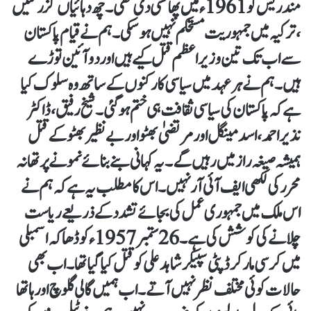
مندریس کو 1961 ء میں پھانسی دی تھی۔ چھ دہائیاں گزر گئیں
، ترکیہ میں جمہوریت مستحکم نہیں ہو سکی۔ ہم نے قیام پاکستان
سے اب تک تین وزیراعظم قتل کیے ہیں اور دو آئین توڑے
ہیں۔ ہم نے ہر عہد میں سیاسی کارکنوں کے ساتھ وہ سلوک کیا
ہے کہ پاکستان کی سیاسی ثقافت ہی ختم ہو گئی۔ شیخ رفیق ، ڈاکٹر
نذیر احمد ، اسد مینگل اور مرتضیٰ بھٹو اور بے نظیر بھٹو کے قتل
ہمیشہ صیغہ راز میں رہیں گے۔ یہ کہانی بنے بنائے نمونے پر تھانہ
محرر کی لکھی ایف آئی آر نہیں ۔ اس کا مطلب یہ ہے کہ ہم نے
اس ملک میں جمہوری عمل کی بجائے تشدد کے ذریعے ریاست
چلانے کی کوشش کی ہے۔ 26 ستمبر 1957 ء کو ڈھاکہ اسمبلی
میں کرسی مار کر ڈپٹی سپیکر شاہد علی کو قتل کیا گیا تھا۔ اب بھی
حالات کوئی مختلف نظر نہیں آتے۔ اب ہمیں گالی گلوچ اور ہاتھا