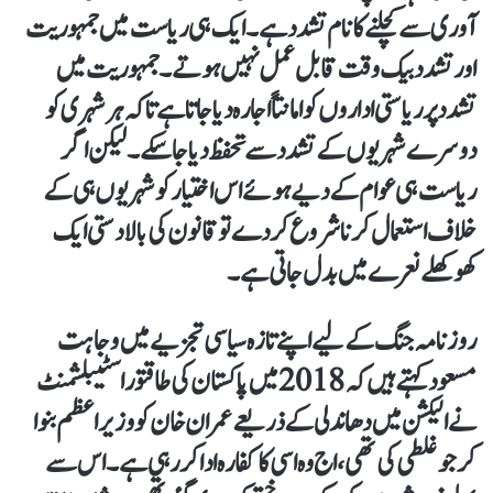
آوری سے کچلنے کا نام تشدد ہے۔ ایک ہی ریاست میں جمہوریت
اور تشدد بیک وقت قابل عمل نہیں ہوتے۔ جمہوریت میں
تشدد پر ریاستی اداروں کو امانتاً اجارہ دیا جاتا ہے تاکہ ہر شہری کو
دوسرے شہریوں کے تشدد سے تحفظ دیا جا سکے۔ لیکن اگر
ریاست ہی عوام کے دیے ہوئے اس اختیار کو شہریوں ہی کے
خلاف استعمال کرنا شروع کر دے تو قانون کی بالادستی ایک
کھوکھلے نعرے میں بدل جاتی ہے۔
روزنامہ جنگ کے لیے اپنے تازہ سیاسی تجزیے میں وجاہت
مسعود کہتے ہیں کہ 2018 میں پاکستان کی طاقتور اسٹیبلشمنٹ
نے الیکشن میں دھاندلی کے ذریعے عمران خان کو وزیراعظم بنوا
کر جو غلطی کی تھی، اج وہ اسی کا کفارہ ادا کر رہی ہے۔ اس سے