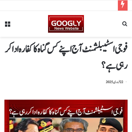
فوجی اسٹیبلشمنٹ آج اپنے کس گناہ کا کفارہ ادا کر
رہی ہے؟
22 فروری, 2025