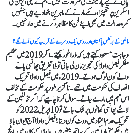
پائی کے لیے پارلیمنٹ کی ضرورت نہیں۔ ہم نے ٹیلی ویژن کی
اسکرین پر تھپڑ اور مکے مارنے کے ماہرین بٹھا دیے ہیں جنہیں
کمرہ عدالت میں بھی اپنے فن کا مظاہرہ کرنے میں عار نہیں۔
ماضی کے برعکس پاکستان اور روس ایک دوسرے کے قریب کیوں آنے لگے؟
وجاہت مسعود کہتے ہیں کہ ذرا غور کیجئے۔ اگر 2019 میں عظیم
مفکر فیصل واوڈا کی تجویز مان لی جاتی تو بلاتفریق پھانسی پانے
والے کون لوگ ہوتے۔ 2019 ء میں فیصل واوڈا تحریک
انصاف کی حکومت میں تھے۔ ناگزیر طور پر حکومت کے مخالف
اس مہم میں مارے جاتے۔ سوال کرنا چاہیے کہ اگر مخالفین کے
لاشے پھانسی گھاٹوں پر لٹک جاتے تو 10 اپریل 2022 کو
تحریک عدم اعتماد میں ووٹ کون دیتا؟ فیصل واوڈا آج ایوان بالا
میں حکومتی اراکین کے ساتھ بیٹھے ہیں۔ واوڈا کے کان میں پانچ