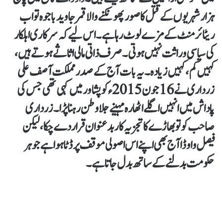
ہزار شہریوں کے قتل کا صور پھونکنے والا قمر جاوید باجوہ تو اب
ریٹائرمنٹ کے مزے لوٹ رہا ہے۔ اس لیے کہ سرکاری اہلکار
کی سیاسی وراثت نہیں ہوتی۔ صرف ذاتی مالی اثاثے ہوتے ہیں ،
کہیں کم ، کہیں زیادہ۔ یہ بات آج کے صدر مملکت آصف علی
زرداری نے 16 جون 2015ء کو پشاور میں کہی تھی جس کی
پاداش میں انہیں اگلے اٹھارہ مہینے جلاوطن رہنا پڑا۔ زرداری
صاحب کو تو بھاڑے کا تجزیہ کار بدعنوان قرار دے چکا، لیکن
فیصل واوڈا آج بھی اپنے اس اصولی موقف پر ڈٹا ہوا ہے جو ہر
حکومت بدلنے کے ساتھ بدل جاتا ہے۔