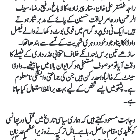
راجہ غضنفر علی خان ،ستار پیرزادہ، کالا باغ ،رفیع رضا ، سیف
الرحمن اور عامر لیاقت حسین کے پائے کے مدبر شمار ہوتے
ہیں۔ ایک ٹی وی پروگرام میں فوجی بوٹ دکھانے والے فیصل
واوڈا کا اپنا وجود خود دوہری شہریت کے تسمے سے بندھا تھا۔
ساڑھے تین برس بعد انکے خلاف انتخابی عذرداری کے فیصلے کا
وقت آیا تو موصوف مستعفی ہوکر ایوان بالا میں جا بیٹھے۔ واوڈا
سینٹ کے غالباً واحد رکن ہیں جن کی جماعتی وابستگی نامعلوم
ہے۔ پشتو میں ایسے شخص کے لیے بہت برا لفظ استعمال کیا جاتا
ہے۔
وجاہت مسعود کہتے ہیں کہ ہماری سیاسی تاریخ میں قتل اور پھانسی
کو کلیدی مقام حاصل رہا ہے۔ اہل ترکیہ نے وزیراعظم عدنان