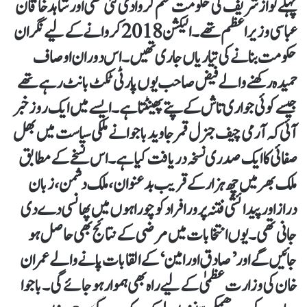
پہلے نواز شریف کی حکومت ختم کروا دی گئی تھی اور شاہد خاقان
عباسی وزیراعظم تھے۔ الیکشن 2018 کروانے کے لیے نگران
حکومت بنانے کی تیاریاں جاری تھیں۔ اس دوران اوصاف
حمیدہ رکھنے والے فیض صاحب یوں پارٹی ٹکٹ بانٹ رہے تھے
جیسے کوئی جواری تاش کے پتے پھینٹتا ہے۔ ایسے میں ایک روز خبر
آئی کہ آرمی چیف جنرل قمر جاوید باجوا نے ملکی سیاست میں بھل
صفائی کا ایک صدری نسخہ دریافت کیا ہے۔ اس نسخے کے مطابق
ملک بھر میں چھ ہزار کے قریب بدعنوان ، ملک دشمن ، زبان
دراز اور پیدائشی فتنہ پرور افراد کو چوراہوں میں پھانسی دے دی
جانی تھی ۔ یوں انتخابات میں مرضی کے نتائج بھی حاصل ہو
جائیں گے اور ’صادق اور امین‘ کے القابات پانے والے عمران
خان کی وزارت عظمیٰ کے لیے راہ بھی ہموار ہو جائے گی۔ باجوا