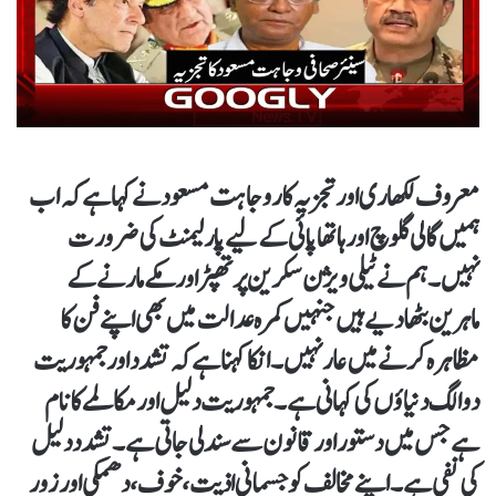
معروف لکھاری اور تجزیہ کار وجاہت مسعود نے کہا ہے کہ اب
ہمیں گالی گلوچ اور ہاتھا پائی کے لیے پارلیمنٹ کی ضرورت
نہیں۔ ہم نے ٹیلی ویژن سکرین پر تھپڑ اور مکے مارنے کے
ماہرین بٹھا دیے ہیں جنہیں کمرہ عدالت میں بھی اپنے فن کا
مظاہرہ کرنے میں عار نہیں۔ انکا کہنا ہے کہ تشدد اور جمہوریت
دو الگ دنیاؤں کی کہانی ہے۔ جمہوریت دلیل اور مکالمے کا نام
ہے جس میں دستور اور قانون سے سند لی جاتی ہے۔ تشدد دلیل
کی نفی ہے۔ اپنے مخالف کو جسمانی اذیت ، خوف ، دھمکی اور زور