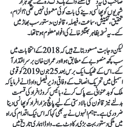
صاحب کی یہ دھمکی سننے والے ہک دک رہ گئے۔ چھ ہزار
شہریوں کو پھانسی دینے کی بات کوئی معمولی نہیں تھی؟ الزام،
تحقیق، تفتیش، سماعت، فیصلہ، قانون، دستور سب بھاڑ میں
گئے۔ یہ نسخہ بظاہر بھنگڑ خانے کی افواہ معلوم ہوتا تھا۔
لیکن وجاہت مسعود بتاتے ہیں کہ 2018 کے انتخابات میں
سب کچھ منصوبے کے مطابق ہوا اور عمران خان برسر اقتدار آ
گئے۔ اس کے ٹھیک ایک برس بعد 25 جون 2019 کو قومی
اسمبلی میں تحریک انصاف کے وفاقی وزیر فیصل واوڈا نے فرمایا کہ
ملک کو بدعنوانی سے پاک کرنے، بائیس کروڑ افراد کی قسمت
بدلنے نیز قانون کی بالادستی کے لیے پانچ ہزار افراد کو پھانسی دینا
ضروری ہے۔ تاہم انہوں نے یہ بھی کہا کہ اس نیک اقدام کی راہ
میں ملکی دستور بہت بڑی رکاوٹ ہے۔ واوڈا ہماری تاریخ میں