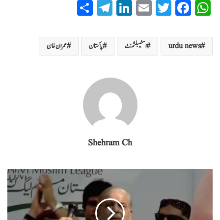
S
T
Li
E
T
Fa
W
ha
el
nk
m
wi
ce
ha
re
eg
ed
ail
tte
bo
ts
urdu news
اسٹیبلشمنٹ
پاکستان
عمران خان
ra
In
r
ok
A
m
pp
Shehram Ch