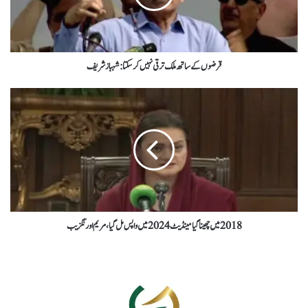
قرضوں کے ساتھ ملک ترقی نہیں کرسکتا : شہباز شریف
2018میں چھیناگیامینڈیٹ 2024 میں واپس مل گیا،مریم اورنگزیب