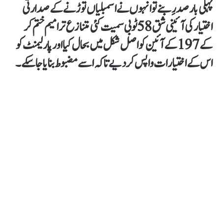
پہلی بار صدرِ بنے تو انہوں نے اسمبلیاں توڑنے کے صدارتی
اختیار کی آئینی شق 58 ٹو بی سمیت کئی متنازع ترامیم ختم کر
کے 197 کے آئین کو اصل شکل میں بحال کیا اور پارلیمنٹ کو
اس کے اختیارات واپس کر دیے تاکہ اسے مضبوط بنایا جا سکے۔