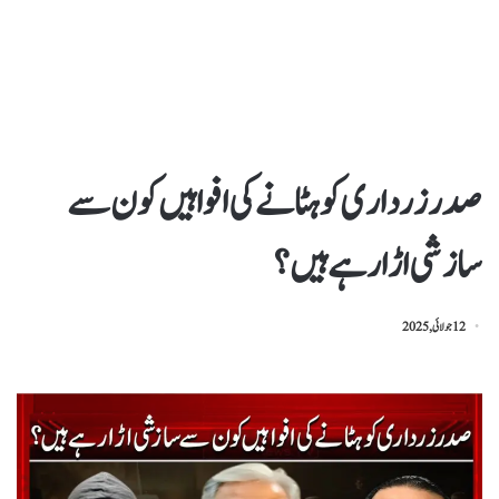
صدر زرداری کو ہٹانے کی افواہیں کون سے
سازشی اڑا رہے ہیں؟
12 جولائی, 2025