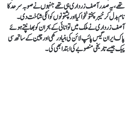
تھے، یہ صدر آصف زرداری ہی تھے جنہوں نے صوبہ سرحد کا
نام بدل کر خیبرپختونخوا کیا اور پشتونوں کو انکی شناخت دی۔
آصف زرداری نے ملک میں توانائی کے بحران کو بھانپتے ہوئے
پاک ایران گیس پائپ لائن کی بنیاد رکھی اور چین کے ساتھ سی
پیک جیسے تاریخی منصوبے کی ابتدا بھی کی۔