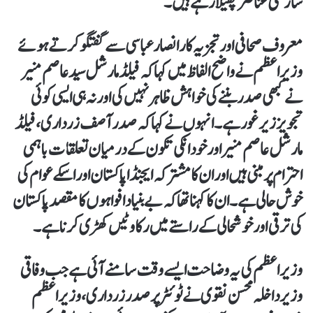
سازشی عناصر پھیلا رہے ہیں۔
معروف صحافی اور تجزیہ کار انصار عباسی سے گفتگو کرتے ہوئے
وزیراعظم نے واضح الفاظ میں کہا کہ فیلڈ مارشل سید عاصم منیر
نے کبھی صدر بننے کی خواہش ظاہر نہیں کی اور نہ ہی ایسی کوئی
تجویز زیر غور ہے۔ انہوں نے کہا کہ صدر آصف زرداری، فیلڈ
مارشل عاصم منیر اور خود انکی تکون کے درمیان تعلقات باہمی
احترام پر مبنی ہیں اور ان کا مشترکہ ایجنڈا پاکستان اور اسکے عوام کی
خوش حالی ہے۔ ان کا کہنا تھا کہ بے بنیاد افواہوں کا مقصد پاکستان
کی ترقی اور خوشحالی کے راستے میں رکاوٹیں کھڑی کرنا ہے۔
وزیراعظم کی یہ وضاحت ایسے وقت سامنے آئی ہے جب وفاقی
وزیر داخلہ محسن نقوی نے ٹوئٹر پر صدر زرداری، وزیراعظم