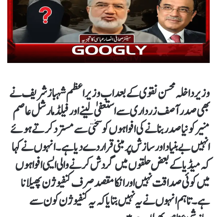
وزیر داخلہ محسن نقوی کے بعد اب وزیراعظم شہباز شریف نے
بھی صدر آصف زرداری سے استعفیٰ لینے اور فیلڈ مارشل عاصم
منیر کو نیا صدر بنانے کی افواہوں کو سختی سے مسترد کرتے ہوئے
انہیں بے بنیاد اور سازش پر مبنی قرار دے دیا ہے۔ انہوں نے کہا
کہ میڈیا کے بعض حلقوں میں گردش کرنے والی ایسی افواہوں
میں کوئی صداقت نہیں اور انکا مقصد صرف کنفیوژن پھیلانا
ہے۔ تاہم انہوں نے یہ نہیں بتایا کہ یہ کنفیوژن کون سے