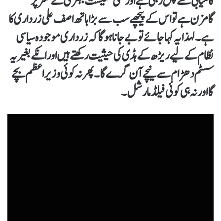
کامیابی سے چل رہی ہے اور ملکی معیشت بہتری کے سفر پر
گامزن ہے تو اس کے پیچھے سب سے بڑا ہاتھ اصف علی زرداری کا
ہے۔ لہذا یہ کہا جائے تو بے جانا ہوگا کہ زرداری موجودہ سیاسی
نظام کے لیے ریڑھ کے ہڈی کی حیثیت رکھتے ہیں اور انکے بغیر یہ
سسٹم دھڑام سے نیچے آن گرے گا۔ پھر نہ کوئی وزیراعظم بچے
گا اور نہ ہی کوئی فیلڈ مارشل۔