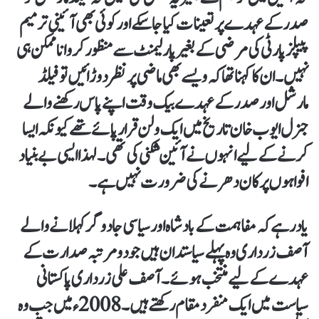
صدر کے عہدے پر تعینات کیا جا سکے اور کوئی بھی آئینی ترمیم
پیپلز پارٹی کی مرضی کے بغیر پارلیمنٹ سے منظور کروانا ممکن ہی
نہیں۔ ان کا کہنا تھا کہ ویسے بھی ماضی پر نظر دوڑائیں تو فیلڈ
مارشل اور صدر کے عہدے بیک وقت اپنے پاس رکھنے والے
جنرل ایوب خان تاریخ میں ایک ولن قرار پائے تھے کیونکہ ایسا
کرنے کے لیے انہوں نے آئین شکنی کی تھی۔ لہذا ایسی بے بنیاد
افواہوں پر کان دھرنے کی ضرورت نہیں ہے۔
یاد رہے کہ مفاہمت کے بادشاہ اور سیاسی جادوگر کہلانے والے
آصف زرداری وہ پہلے سیاستدان ہیں جو دو مرتبہ صدارت کے
عہدے کے لیے منتخب ہوئے۔ آصف علی زرداری پاکستانی
سیاست میں ایک منفرد مقام رکھتے ہیں۔ 2008ء میں جب وہ