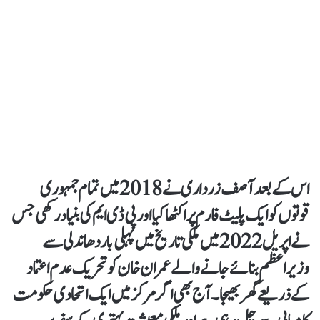
اس کے بعد آصف زرداری نے 2018 میں تمام جمہوری
قوتوں کو ایک پلیٹ فارم پر اکٹھا کیا اور پی ڈی ایم کی بنیاد رکھی جس
نے اپریل 2022 میں ملکی تاریخ میں پہلی بار دھاندلی سے
وزیراعظم بنائے جانے والے عمران خان کو تحریک عدم اعتماد
کے ذریعے گھر بھیجا۔ آج بھی اگر مرکز میں ایک اتحادی حکومت