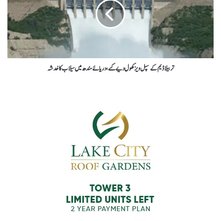
تربیلا ڈیم کےسپل ویز کھول دیے گئے، دریائے سندھ میں سیلاب کا خدشہ