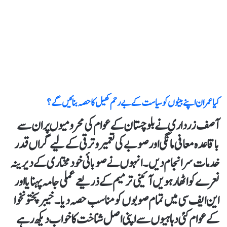
کیا عمران اپنے بیٹوں کو سیاست کے بے رحم کھیل کا حصہ بنائیں گے؟
آصف زرداری نے بلوچستان کے عوام کی محرومیوں پر ان سے
باقاعدہ معافی مانگی اور صوبے کی تعمیر و ترقی کے لیے گراں قدر
خدمات سرانجام دیں۔ انہوں نے صوبائی خود مختاری کے دیرینہ
نعرے کو اٹھارہویں آئینی ترمیم کے ذریعے عملی جامہ پہنایا اور
این ایف سی میں تمام صوبوں کو مناسب حصہ دیا۔ خیبرپختونخوا
کے عوام کئی دہاہیوں سے اپنی اصل شناخت کا خواب دیکھ رہے