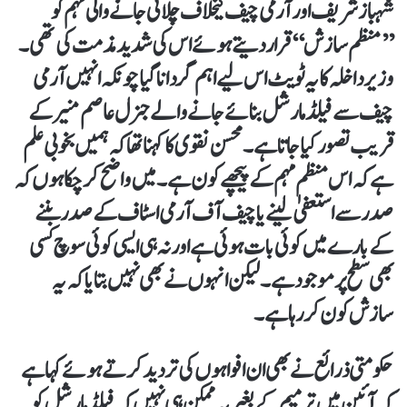
شہباز شریف اور آرمی چیف کیخلاف چلائی جانے والی مہم کو
’’منظم سازش‘‘ قرار دیتے ہوئے اس کی شدید مذمت کی تھی۔
وزیر داخلہ کا یہ ٹویٹ اس لیے اہم گردانا گیا چونکہ انہیں آرمی
چیف سے فیلڈ مارشل بنائے جانے والے جنرل عاصم منیر کے
قریب تصور کیا جاتا ہے۔ محسن نقوی کا کہنا تھا کہ ہمیں بخوبی علم
ہے کہ اس منظم مہم کے پیچھے کون ہے۔ میں واضح کر چکا ہوں کہ
صدر سے استعفیٰ لینے یا چیف آف آرمی اسٹاف کے صدر بننے
کے بارے میں کوئی بات ہوئی ہے اور نہ ہی ایسی کوئی سوچ کسی
بھی سطح پر موجود ہے۔ لیکن انہوں نے بھی نہیں بتایا کہ یہ
سازش کون کر رہا ہے۔
حکومتی ذرائع نے بھی ان افواہوں کی تردید کرتے ہوئے کہا ہے
کہ آئین میں ترمیم کے بغیر یہ ممکن ہی نہیں کہ فیلڈ مارشل کو