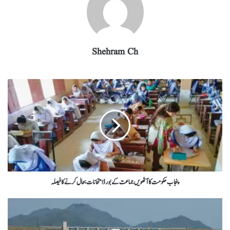
Shehram Ch
پنجاب حکومت کا آٹھویں جماعت کے بورڈ امتحانات بحال کرنے کا فیصلہ