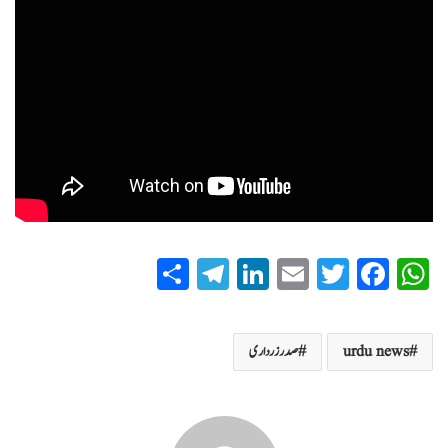
S
T
Li
E
T
Fa
W
ha
el
nk
m
wi
ce
ha
re
eg
ed
ail
tte
bo
ts
urdu news
صدر زرداری
ra
In
r
ok
A
m
pp