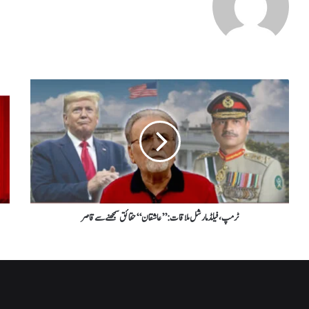
ٹرمپ، فیلڈ مارشل ملاقات: ’’ عاشقان ‘‘حقائق سمجھنے سے قاصر