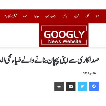
شوبز
کھیل
تجزیے
بزنس
دلچسپ و عجیب
ویڈیوز
صحت
گوگلی نیوز کیا ہے؟
صدا کاری سے اپنی پہچان بنانے والے ضیاء محی 
20 جون, 2025