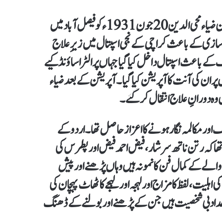
پاکستان کے عالمی شہرت یافتہ صدا کار ، ہدایت کار، اداکار اور میزبان ضیاء محی الدین 20 جون 1931ء کو فیصل آباد میں
ین طبیعت کی ناسازی کے باعث کراچی کے نجی اسپتال میں زیرِ علاج
کے باعث اسپتال داخل کیا گیا جہاں پر الٹرا ساؤنڈ کیے
ر ان کی آنت کا آپریشن کیا گیا۔آپریشن کے بعد ضیاء
ں وہ دورانِ علاج انتقال کر گئے۔
ف اور مکالمہ نگار ہونے کا اعزاز حاصل تھا۔اردو کے
 تھا کہ رتن ناتھ سرشار، فیض احمد فیض اور پطرس کی
الے کے کمال فن کا نمونہ ہیں وہاں پڑھنے اور پیش
ہلیت، لفظ کا مزاج اور لہجہ اور لہجے کا ٹھاٹ پہچان کی
واحد ادبی شخصیت ہیں جن کے پڑھنے اور بولنے کے ڈھنگ