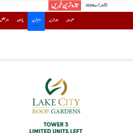
تازہ ترین خبریں
ہفتہ, اگست 8 2026
صفحہ اول
تازہ خبریں
اہم خبریں
پاکستان
انٹرنیشنل