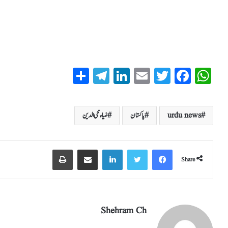
S
T
Li
E
T
Fa
W
ha
el
nk
m
wi
ce
ha
re
eg
ed
ail
tte
bo
ts
urdu news
پاکستان
ضیاء محی الدین
ra
In
r
ok
A
m
pp
Share
Shehram Ch