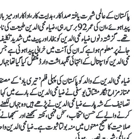
پیدا ہوئے، ان کی عمر 92 برس رہی،ضیاء محی الد
تھے۔گزشتہ دنوں ضیاء محی الدین کو بخار اور پیٹ میں شدید تکلیف 
جانے پر معلوم ہوا ہے کہ ان کی آنت میں خرابی پیدا ہوئی ہے جس پ
محی الدین کو اسپتال کے انتہائی نگہداشت وارڈ منتقل کیا گیا تھا جہا
ضیاء محی الدین کے والد کو پاکستان کی پہلی فلم ’تیری یاد‘ کےمصن
ممتاز مزاح نگار مشتاق یوسفی نے ضیا محی الدین کے بارے میں کہا
تصانیف کے شہ پارے ضیا محی الدین نے پڑھے ہیں وہ جہاں لکھنے و
کرنے والے کے حسن انتخاب، سخن فہمی، نکتہ سمجھنے اور سمجھانے کی ا
صلاحیت کا صحیح معنوں میں منہ بولتا ثبوت ہے۔ضیا محی الدین 
کو عالمی شہرت نصیب ہوئی۔