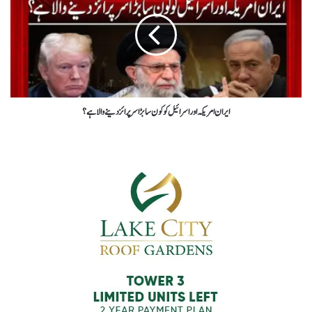
ایران امریکہ اور اسرائیل کو کون سا بڑا سرپرائز دینےوالا ہے؟