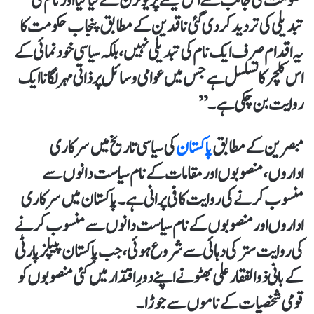
حکومت کی جانب سے اس فیصلے پر یوٹرن لے لیا گیا اور نام کی
تبدیلی کی تردید کر دی گئی ناقدین کے مطابق پنجاب حکومت کا
یہ اقدام صرف ایک نام کی تبدیلی نہیں، بلکہ سیاسی خودنمائی کے
اس کلچر کا تسلسل ہے جس میں عوامی وسائل پر ذاتی مہر لگانا ایک
روایت بن چکی ہے۔”
مبصرین کے مطابق
پاکستان
کی سیاسی تاریخ میں سرکاری
اداروں، منصوبوں اور مقامات کے نام سیاست دانوں سے
منسوب کرنے کی روایت کافی پرانی ہے۔ پاکستان میں سرکاری
اداروں اور منصوبوں کے نام سیاست دانوں سے منسوب کرنے
کی روایت ستر کی دہائی سے شروع ہوئی، جب پاکستان پیپلز پارٹی
کے بانی ذوالفقار علی بھٹو نے اپنے دورِ اقتدار میں کئی منصوبوں کو
قومی شخصیات کے ناموں سے جوڑا۔