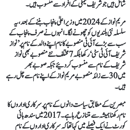
شامل ہیں جو شریف فیملی کے افراد سے منسوب ہیں۔
مریم نواز کے 2024 میں وزیراعلیٰ پنجاب بننے کے بعد، یہ
سلسلہ نئی بلندیوں کو چھونے لگا۔ انہوں نے صرف پنجاب کے
سب سے بڑے آئی ٹی منصوبے کا نام اپنے والد کے نام پر ’نواز
شریف آئی ٹی سٹی‘ رکھا بلکہ 7 مختلف نئے منصوبے بھی نواز
شریف کے نام سے منسوب کر دئیے جبکہ صوبے بھر
میں 30سے زائد منصوبے مریم نواز کے اپنے نام سے چل رہے
ہیں۔
مبصرین کے مطابق سیاست دانوں کے نام پر سرکاری اداروں کا
نام رکھنا ہمیشہ سے متنازع رہا ہے۔ 2017 میں سندھ ہائی
کورٹ نے ایک فیصلے میں کہا تھا کہ سرکاری اداروں کے نام