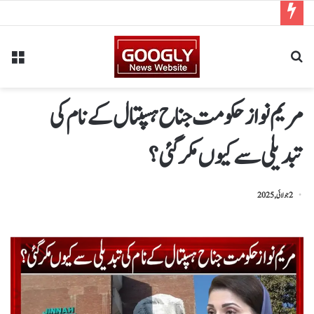
مریم نواز حکومت جناح ہسپتال کے نام کی
تبدیلی سے کیوں مکر گئی؟
2 جولائی, 2025