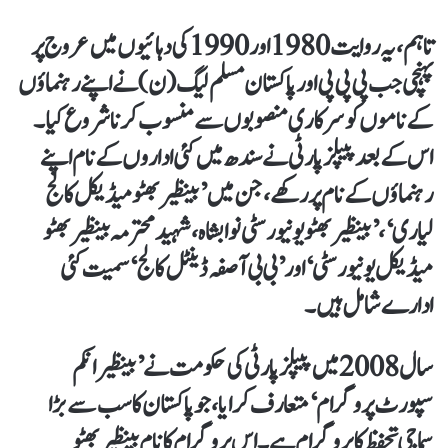
تاہم، یہ روایت 1980 اور 1990 کی دہائیوں میں عروج پر
پہنچی جب پی پی پی اور پاکستان مسلم لیگ (ن) نے اپنے رہنماؤں
کے ناموں کو سرکاری منصوبوں سے منسوب کرنا شروع کیا۔
اس کے بعد پیپلز پارٹی نے سندھ میں کئی اداروں کے نام اپنے
رہنماؤں کے نام پر رکھے، جن میں ’بینظیر بھٹو میڈیکل کالج
لیاری‘، ’بینظیر بھٹو یونیورسٹی نوابشاہ، شہید محترمہ بینظیر بھٹو
میڈیکل یونیورسٹی‘ اور ’بی بی آصفہ ڈینٹل کالج‘ سمیت کئی
ادارے شامل ہیں۔
سال 2008 میں پیپلز پارٹی کی حکومت نے ’بینظیر انکم
سپورٹ پروگرام‘ متعارف کرایا، جو پاکستان کا سب سے بڑا
سماجی تحفظ کا پروگرام ہے۔ اس پروگرام کا نام بینظیر بھٹو