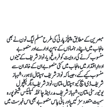
مبصرین کے مطابق پیپلز پارٹی کی طرح مسلم لیگ نون نے بھی
پنجاب میں اپنے رہنماؤں کے نام پر ادارے اور منصوبے
منسوب کرنے کی روایت کو فروغ دیا، نواز شریف کے تینوں
ادوارِ اقتدار میں پنجاب میں کئی منصوبے ان کے خاندان سے
منسوب کیے گئے، جیسا کہ نواز شریف ہسپتال لاہور، شہباز
شریف ڈی ایچ کیو ہسپتال ملتان، نواز شریف ایگریکلچرل
یونیورسٹی ملتان، شہباز شریف مدر اینڈ چائلڈ کمپلیکس شیخوپورہ
سمیت متعدد سڑکیں اور بائی پاس منصوبے بھی اس فہرست میں