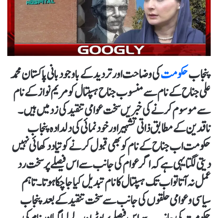
پنجاب
حکومت
کی وضاحت اور تردید کے باوجود بانی پاکستان محمد
علی جناح کے نام سے منسوب جناح ہسپتال کو مریم نواز کے نام
سے موسوم کرنے کی خبریں سخت عوامی تنقیدکی زد میں ہیں۔
ناقدین کے مطابق ذاتی تشہیر اور خودنمائی کی دلدادہ پنجاب
حکومت اب جناح کے نام کو بھی قبول کرنے کو تیاد دکھائی نہیں
دیتی لگتا یہی ہے کہ اگر عوام کی جانب سے اس فیصلے پر سخت رد
عمل نہ آتا تو اب تک ہسپتال کا نام تبدیل کیا جا چکا ہوتا۔ تاہم
سیاسی وعوامی حلقوں کی جانب سے سخت تنقید کے بعد پنجاب