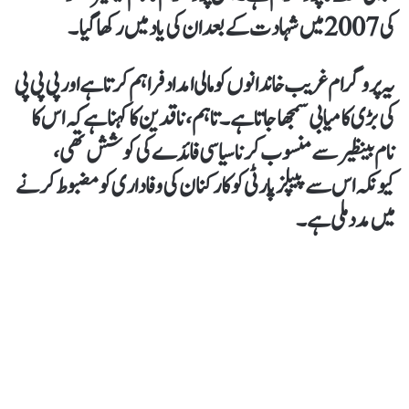
کی 2007 میں شہادت کے بعد ان کی یاد میں رکھا گیا۔
یہ پروگرام غریب خاندانوں کو مالی امداد فراہم کرتا ہے اور پی پی پی
کی بڑی کامیابی سمجھا جاتا ہے۔ تاہم، ناقدین کا کہنا ہے کہ اس کا
نام بینظیر سے منسوب کرنا سیاسی فائدے کی کوشش تھی،
کیونکہ اس سے پیپلز پارٹی کو کارکنان کی وفاداری کو مضبوط کرنے
میں مدد ملی ہے۔