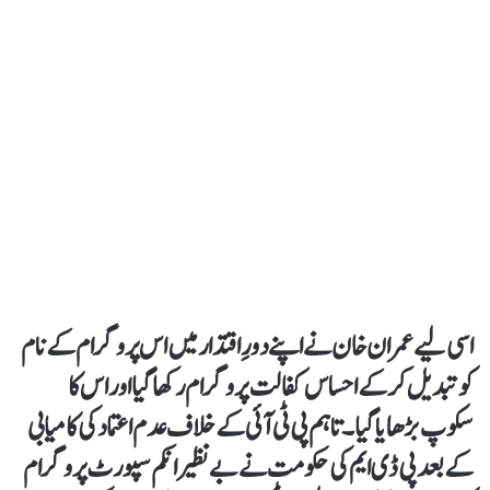
اسی لیے عمران خان نے اپنے دورِ اقتدار میں اس پروگرام کے نام
کو تبدیل کرکے احساس کفالت پروگرام رکھا گیا اور اس کا
سکوپ بڑھایا گیا۔ تاہم پی ٹی آئی کے خلاف عدم اعتماد کی کامیابی
کے بعد پی ڈی ایم کی حکومت نے بے نظیر انکم سپورٹ پروگرام