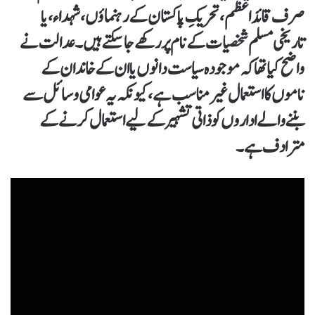
صرف قائداعظم، تحریکِ پاکستان کے رہنماؤں، شہداء، یا
تاریخی مسلم شخصیات کے نام پر رکھے جا سکتے ہیں۔عدالت نے
واضح کیا تھا کہ موجودہ سیاست دانوں یا ان کے خاندان کے
ناموں کا استعمال غیر مناسب ہے، کیونکہ یہ عوامی وسائل سے
بننے والے اداروں کو ذاتی تشہیر کے لیے استعمال کرنے کے
مترادف ہے۔