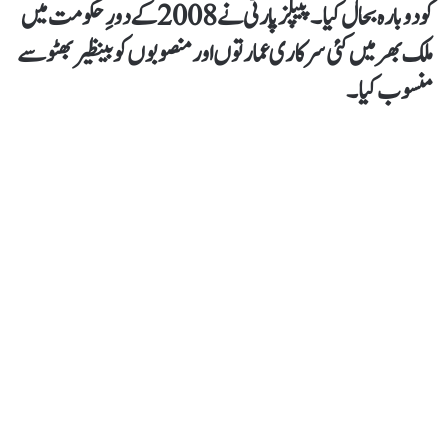
کو دوبارہ بحال کیا۔ پیپلز پارٹی نے 2008 کے دورِ حکومت میں
ملک بھر میں کئی سرکاری عمارتوں اور منصوبوں کو بینظیر بھٹو سے
منسوب کیا۔