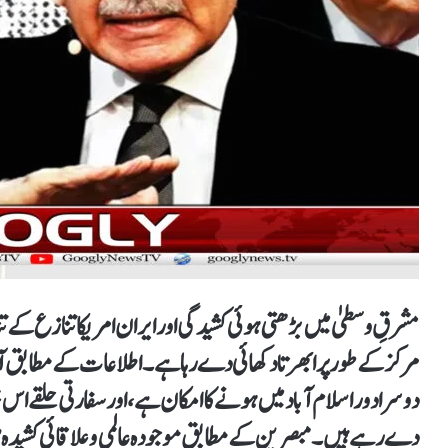
مشرقِ وسطیٰ میں بڑھتی ہوئی کشیدگی اور ایران امریکا تنازع کے 
مرکز کے طور پر ابھرتا دکھائی دے رہا ہے۔ اطلاعات کے مطابق آئن
دوسرا دور اسلام آباد میں ہونے کا امکان ہے، اور سفارتی حلقے اس
دے رہے ہیں۔ مبصرین کے مطابق موجودہ عالمی و علاقائی کشیدہ ص