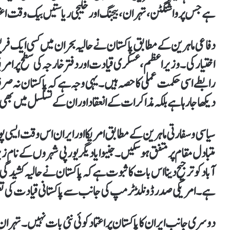
ہے جس پر واشنگٹن، تہران، بیجنگ اور خلیجی ریاستیں بیک وقت اعتم
دفاعی ماہرین کے مطابق پاکستان نے حالیہ بحران میں کسی ایک فریق
اختیار کی۔ وزیراعظم، عسکری قیادت اور دفتر خارجہ کی سطح پر ام
رابطے اسی حکمت عملی کا حصہ ہیں۔ یہی وجہ ہے کہ پاکستان نہ صر
دیکھا جا رہا ہے بلکہ مذاکرات کے انعقاد اور ان کے تسلسل میں بھی
سیاسی و سفارتی ماہرین کے مطابق امریکا اور ایران اس وقت ایسی پوز
متبادل مقام پر متفق ہو سکیں۔ جنیوا یا دیگر یورپی شہروں کے نا
آباد کو ترجیح دینا اس بات کا ثبوت ہے کہ پاکستان نے حالیہ کشیدگی 
ہے۔ امریکی صدر ڈونلڈ ٹرمپ کی جانب سے پاکستانی قیادت کی تع
دوسری جانب ایران کا پاکستان پر اعتماد کوئی نئی بات نہیں۔ تہران ہ