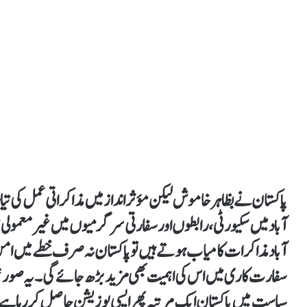
پاکستان نے بظاہر خاموش لیکن مؤثر انداز میں مذاکراتی عمل کی 
آباد میں سکیورٹی، رابطوں اور سفارتی سرگرمیوں میں غیر معمولی تی
آباد مذاکرات کامیاب ہوتے ہیں تو پاکستان نہ صرف خطے میں امن ک
سفارت کاری میں اس کی اہمیت بھی مزید بڑھ جائے گی۔ یہ صورتحا
سیاست میں پاکستان ایک مرتبہ پھر ایسی پوزیشن حاصل کر رہا ہ