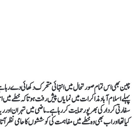
چین بھی اس تمام صورتحال میں انتہائی متحرک دکھائی دے رہا ہ
پہلے اسلام آباد مذاکرات میں نمایاں پیش رفت ہو تاکہ خطے میں اس
سفارتی کردار کی بھرپور حمایت کر رہا ہے۔ ماضی میں تہران اور ر
کیا تھا اور اب بھی وہ خطے میں مفاہمت کی کوششوں کا حامی نظر آت