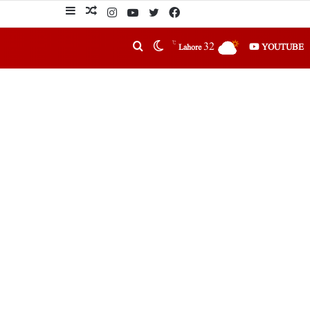
℃
32
YOUTUBE
Lahore