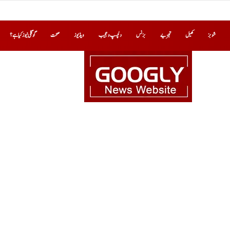
شوبز
کھیل
تجزیے
بزنس
دلچسپ و عجیب
ویڈیوز
صحت
گوگلی نیوز کیا ہے؟