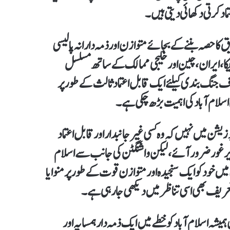
اد کرتی دکھائی دیتی ہیں۔
 کا حصہ بننے کے بجائے متوازن اور ذمہ دارانہ پالیسی
ریکا، ایران، چین اور خلیجی ممالک کے ساتھ مسلسل
ف جنگ بندی کیلئے ایک قابل اعتماد ثالث کے طور پر
 اسلام آباد کی اہمیت بڑھ چکی ہے۔
یشن میں نہیں کہ وہ کسی غیر جانبدار اور قابل اعتماد
م زیر غور ضرور آئے، لیکن واشنگٹن کی جانب سے اسلام
میں خود کو ایک سنجیدہ اور متوازن قوت کے طور پر منوایا
ریف بھی اسی تناظر میں دیکھی جا رہی ہے۔
میشہ اسلام آباد کو خطے میں ایک ذمہ دار ہمسایہ اور