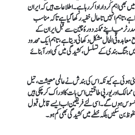
 میں بھی اہم کردار ادا کر رہا ہے۔ اطلاعات ہیں کہ ایران
 ہے، تاہم انہیں تاحال خفیہ رکھا گیا ہے تاکہ مناسب
ی صدر ٹرمپ اپنے ممکنہ دورۂ چین سے قبل ایران کے
معاہدہ فی الحال مشکل دکھائی دیتا ہے، تاہم ایک محدود
ں جنگ بندی کے تسلسل، کشیدگی میں کمی اور آبنائے
 بنی ہوئی ہے کیونکہ اس کی بندش نے عالمی معیشت، تیل
یجی ممالک اور یورپی طاقتیں اس بات کا ادراک کر چکی ہیں
پر محسوس ہوں گے۔ اسی لئے فریقین اب ایسے قابل قبول
بن سکیں بلکہ خطے میں کشیدگی بھی کم ہو۔