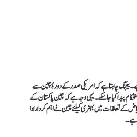
ے۔ بیجنگ چاہتا ہے کہ امریکی صدر کے دورۂ چین سے
تحکام پیدا کیا جا سکے۔ یہی وجہ ہے کہ چین پاکستان کے
یاض کے تعلقات میں بہتری کیلئے چین نے اہم کردار ادا
ا ہے۔