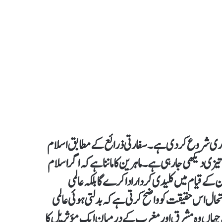
تیاری شروع کر دی ہے۔ سفارتی ذرائع کے مطابق اسلام
زی دیکھی جا رہی ہے۔ ماہرین کا ماننا ہے کہ اگر اسلام
ے قیام میں کلیدی کردار ادا کرے گا بلکہ عالمی
ل اس حقیقت کو واضح کرتی ہے کہ بدلتی ہوئی عالمی
ے جہاں وہ مشرق اور مغرب کے درمیان ایک مؤثر پل کا