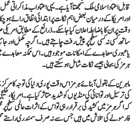
قابل اعتماد اسلامی ملک سمجھتا آیا ہے۔ یہی اعتماد اب مذاکراتی عمل
اور امریکا کے درمیان بعض اہم نکات پر ابتدائی اتفاق رائے ہو چکا
وقت پر ان کا باضابطہ اعلان کیا جا سکے۔ ذرائع کے مطابق امریک
ساتھ کسی نہ کسی سطح پر پیش رفت چاہتے ہیں۔ اگرچہ مکمل اور جامع 
یا عبوری معاہدے کے امکانات موجود ہیں۔ اس ممکنہ معاہدے می
ہرمز کی بحالی جیسے نکات شامل ہو سکتے ہیں۔
ماہرین کے بقول آبنائے ہرمز اس وقت پوری دنیا کی توجہ کا مرکز
کی ترسیل اور توانائی کی منڈیوں کو شدید متاثر کیا ہے۔ امریکا، خل
کہ اگر ہرمز میں کشیدگی برقرار رہی تو اس کے اثرات عالمی سطح 
فارمولے کی تلاش میں ہیں جس سے نہ صرف سمندری راستے محفوظ 