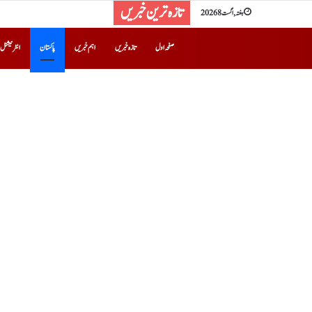
تازہ ترین خبریں
ہفتہ, اگست 8 2026
صفحہ اول
تازہ خبریں
اہم خبریں
پاکستان
انٹرنیشنل