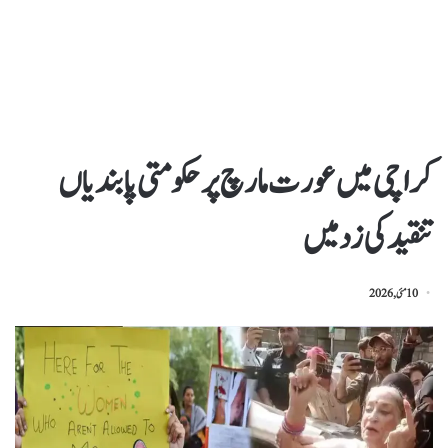
کراچی میں عورت مارچ پر حکومتی پابندیاں
تنقید کی زد میں
10 مئی, 2026