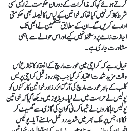
کرتے ہوئے کہا کہ مذاکرات کے دوران حکومت نے ایسی کسی
شرط کا ذکر نہیں کیا تھا کہ خواتین کے لباس کا فیصلہ بھی حکومتی
ادارے کریں گے۔ ان کے مطابق منتظمین نے ابھی تک
اجازت نامے پر دستخط نہیں کیے اور اس حوالے سے باہمی
مشاورت جاری ہے۔
خیال رہے کہ کراچی مین عورت مارچ کے انعقاد کا تنازع اُس
وقت مزید شدت اختیار کر گیا جب چند روز قبل کراچی پریس
کلب کے باہر عورت مارچ کی آرگنائزرز اور خواتین کارکنوں کو
پولیس نے حراست میں لے لیا۔ ویڈیوز میں دیکھا گیا کہ خواتین
پولیس اہلکاروں نے شیما کرمانی کو ان کی گاڑی سے گھسیٹ کر
نکالا، جس پر ملک بھر میں شدید ردعمل سامنے آیا۔ پولیس
افسران کی جانب سے نامناسب زبان کے استعمال اور خواتین