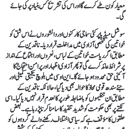
معیار کون طے کرے گا اور اس کی تشریح کس بنیاد پر کی جائے
گی۔
سوشل میڈیا پر کئی سماجی کارکنوں اور دانشوروں نے اس شق کو
خواتین کی شخصی آزادی میں مداخلت قرار دیا۔ ناقدین کے
مطابق اگر ریاست خواتین کے لباس، نعروں اور اجتماع کے انداز
پر شرائط عائد کرے گی تو پھر آزادی اظہار اور پرامن احتجاج کا
آئینی حق محدود ہو جائے گا۔این او سی میں بلوچ یکجہتی کمیٹی اور
جئے سندھ قومی محاذ کا حوالہ بھی دیا گیا، حالانکہ ناقدین کے
مطابق ان تنظیموں کو باضابطہ طور پر کالعدم قرار نہیں دیا گیا۔ اسی
نکتے پر بھی حکومت کو شدید تنقید کا سامنا کرنا پڑ رہا ہے۔ بعض
حلقوں کا مؤقف ہے کہ سیاسی اختلاف رکھنے والے گروہوں کو