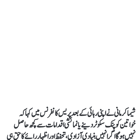
شیما کرمانی نے اپنی رہائی کے بعد پریس کانفرنس میں کہا کہ
خواتین کو پنک سکوٹر دینے یا نمائشی اقدامات سے کچھ حاصل
نہیں ہوگا اگر انہیں بنیادی آزادی، تحفظ اور اظہار رائے کا حق ہی