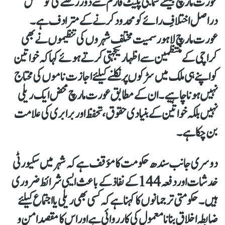
عورت مارچ جیسے سماجی پلیٹ فارم سے دور رکھنے کی کوشش
دراصل اختلافِ رائے کو محدود کرنے کے مترادف ہے۔
عورت مارچ لاہور سمیت مختلف شہروں کی تنظیموں نے بھی
کراچی کے منتظمین سے اظہار یکجہتی کرتے ہوئے کہا کہ خواتین
کو اپنے ہی ملک میں سڑکوں پر نکلنے کیلئے اجازت ناموں کی محتاج
نہیں ہونا چاہیے۔ ان کے مطابق عورت مارچ محض ایک ریلی
نہیں بلکہ خواتین کے بنیادی حقوق، تحفظ اور برابری کی علامت
بن چکا ہے۔
دوسری جانب سندھ حکومت کا مؤقف ہے کہ شہر میں سکیورٹی
خدشات اور دفعہ 144 کے نفاذ کے باعث ایسی شرائط ضروری
ہیں۔ حکومتی ترجمانوں کا کہنا ہے کہ کسی بھی ریلی یا اجتماع کیلئے
ضابطہ اخلاق بنانا معمول کی کارروائی ہے اور اس کا مقصد امن و