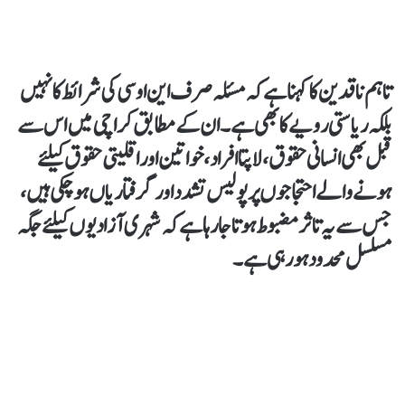
تاہم ناقدین کا کہنا ہے کہ مسئلہ صرف این او سی کی شرائط کا نہیں
بلکہ ریاستی رویے کا بھی ہے۔ ان کے مطابق کراچی میں اس سے
قبل بھی انسانی حقوق، لاپتا افراد، خواتین اور اقلیتی حقوق کیلئے
ہونے والے احتجاجوں پر پولیس تشدد اور گرفتاریاں ہو چکی ہیں،
جس سے یہ تاثر مضبوط ہوتا جا رہا ہے کہ شہری آزادیوں کیلئے جگہ
مسلسل محدود ہو رہی ہے۔