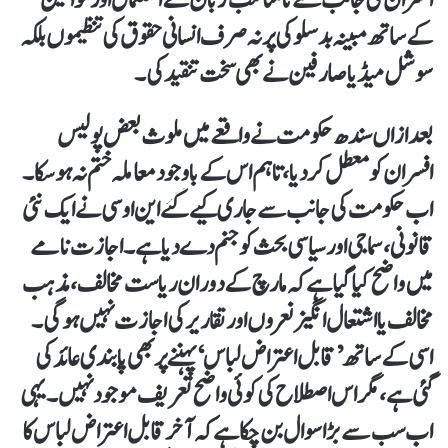
کے ساتھ مبینہ بدسلوکی پر نہ صرف انسانی حقوق کی تنظیموں بلکہ
سوشل میڈیا صارفین نے بھی سخت تنقید کی۔
بعد ازاں سندھ حکومت نے واقعے میں ملوث بعض پولیس
افسران کو معطل کر دیا، تاہم اس کے باوجود معاملہ ختم نہ ہو سکا۔
اب حکومت کی جانب سے جاری کیے گئے این او سی نے ایک نئی
قانونی، سماجی اور سیاسی بحث کو جنم دے دیا ہے۔ اجازت نامے
میں واضح کیا گیا ہے کہ مارچ کے دوران ریاست مخالف، مذہب
مخالف یا اشتعال انگیز نعروں اور تقاریر کی اجازت نہیں ہو گی۔
اسی کے ساتھ ’قابل اعتراض لباس‘ پہننے پر بھی پابندی عائد کی
گئی ہے، مگر اس اصطلاح کی کوئی واضح تعریف موجود نہیں۔ یہی
اب سب سے بڑا سوال بن چکا ہے کہ آخر قابل اعتراض لباس کا