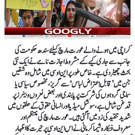
کراچی میں ہونے والے عورت مارچ کیلئے سندھ حکومت کی
جانب سے جاری کیے گئے مشروط اجازت نامے نے ایک نئی
بحث چھیڑ دی ہے۔ خاص طور پر این او سی میں شامل وہ شقیں
جن میں ’قابلِ اعتراض لباس‘ سے گریز، مخصوص سیاسی یا
سماجی گروہوں کی شرکت پر پابندی اور بعض نعروں و بینرز پر
قدغن شامل ہے، سوشل میڈیا اور انسانی حقوق کے حلقوں میں
شدید تنقید کی زد میں آ گئی ہیں۔عورت مارچ کی منتظم اور
معروف فنکارہ
شیما کرمانی
نے اس این او سی پر حیرت کا اظہار