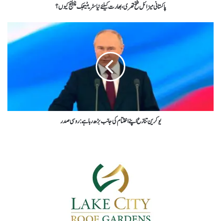
پاکستانی میزائل فتح تھری،بھارت کیلئے نیا سٹریٹیجک چیلنج کیوں؟
یوکرین تنازع اپنے اختتام کی جانب بڑھ رہا ہے : روسی صدر